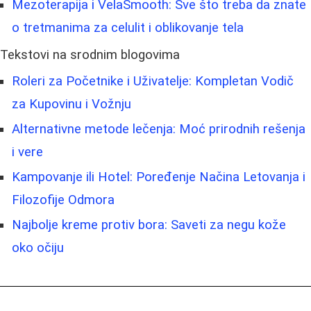
Mezoterapija i VelaSmooth: Sve što treba da znate
o tretmanima za celulit i oblikovanje tela
Tekstovi na srodnim blogovima
Roleri za Početnike i Uživatelje: Kompletan Vodič
za Kupovinu i Vožnju
Alternativne metode lečenja: Moć prirodnih rešenja
i vere
Kampovanje ili Hotel: Poređenje Načina Letovanja i
Filozofije Odmora
Najbolje kreme protiv bora: Saveti za negu kože
oko očiju