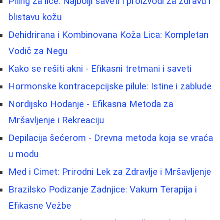
Piling za lice: Najbolji saveti i proizvodi za zdravu i
blistavu kožu
Dehidrirana i Kombinovana Koža Lica: Kompletan
Vodič za Negu
Kako se rešiti akni - Efikasni tretmani i saveti
Hormonske kontracepcijske pilule: Istine i zablude
Nordijsko Hodanje - Efikasna Metoda za
Mršavljenje i Rekreaciju
Depilacija šećerom - Drevna metoda koja se vraća
u modu
Med i Cimet: Prirodni Lek za Zdravlje i Mršavljenje
Brazilsko Podizanje Zadnjice: Vakum Terapija i
Efikasne Vežbe