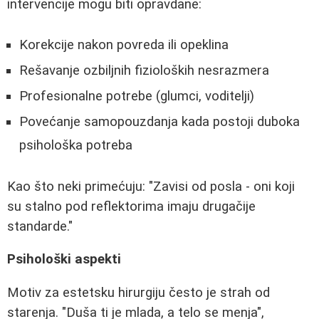
intervencije mogu biti opravdane:
Korekcije nakon povreda ili opeklina
Rešavanje ozbiljnih fizioloških nesrazmera
Profesionalne potrebe (glumci, voditelji)
Povećanje samopouzdanja kada postoji duboka
psihološka potreba
Kao što neki primećuju: "Zavisi od posla - oni koji
su stalno pod reflektorima imaju drugačije
standarde."
Psihološki aspekti
Motiv za estetsku hirurgiju često je strah od
starenja. "Duša ti je mlada, a telo se menja",