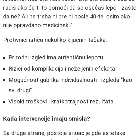
radiš ako će ti to pomoći da se osećaš lepo - zašto
da ne? Ali ne treba ni pre ni posle 40-te, osim ako
nije opravdano medicinski."
Protivnici ističu nekoliko ključnih tačaka:
Prirodni izgled ima autentičnu lepotu
Rizici od komplikacija i neželjenih efekata
Mogućnost gubitka individualnosti i izgleda "kao
svi drugi"
Visoki troškovi i kratkotrajnost rezultata
Kada intervencije imaju smisla?
Sa druge strane, postoje situacije gde estetske