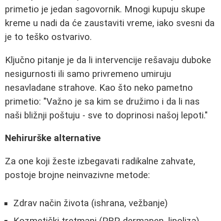
primetio je jedan sagovornik. Mnogi kupuju skupe
kreme u nadi da će zaustaviti vreme, iako svesni da
je to teško ostvarivo.
Ključno pitanje je da li intervencije rešavaju duboke
nesigurnosti ili samo privremeno umiruju
nesavladane strahove. Kao što neko pametno
primetio: "Važno je sa kim se družimo i da li nas
naši bližnji poštuju - sve to doprinosi našoj lepoti."
Nehirurške alternative
Za one koji žeste izbegavati radikalne zahvate,
postoje brojne neinvazivne metode:
Zdrav način života (ishrana, vežbanje)
Kozmetički tretmani (PRP, dermapen, lipoliza)