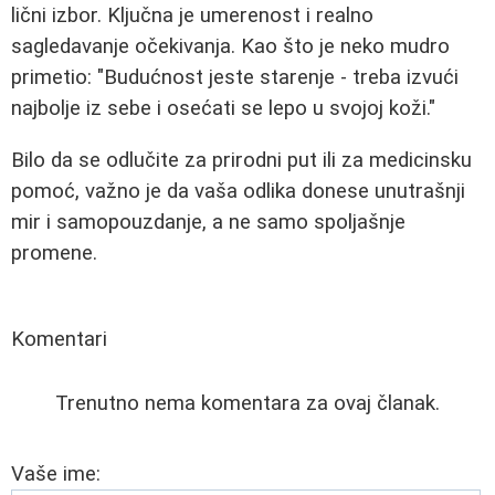
lični izbor. Ključna je umerenost i realno
sagledavanje očekivanja. Kao što je neko mudro
primetio: "Budućnost jeste starenje - treba izvući
najbolje iz sebe i osećati se lepo u svojoj koži."
Bilo da se odlučite za prirodni put ili za medicinsku
pomoć, važno je da vaša odlika donese unutrašnji
mir i samopouzdanje, a ne samo spoljašnje
promene.
Komentari
Trenutno nema komentara za ovaj članak.
Vaše ime: