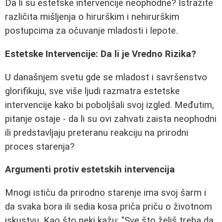
Da li su estetske intervencije neophodne? Istražite
različita mišljenja o hirurškim i nehirurškim
postupcima za očuvanje mladosti i lepote.
Estetske Intervencije: Da li je Vredno Rizika?
U današnjem svetu gde se mladost i savršenstvo
glorifikuju, sve više ljudi razmatra estetske
intervencije kako bi poboljšali svoj izgled. Međutim,
pitanje ostaje - da li su ovi zahvati zaista neophodni
ili predstavljaju preteranu reakciju na prirodni
proces starenja?
Argumenti protiv estetskih intervencija
Mnogi ističu da prirodno starenje ima svoj šarm i
da svaka bora ili sedia kosa priča priču o životnom
iskustvu. Kao što neki kažu: "Sve što želiš treba da