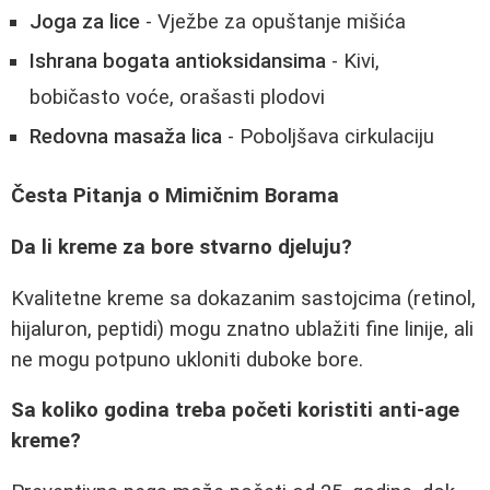
Joga za lice
- Vježbe za opuštanje mišića
Ishrana bogata antioksidansima
- Kivi,
bobičasto voće, orašasti plodovi
Redovna masaža lica
- Poboljšava cirkulaciju
Česta Pitanja o Mimičnim Borama
Da li kreme za bore stvarno djeluju?
Kvalitetne kreme sa dokazanim sastojcima (retinol,
hijaluron, peptidi) mogu znatno ublažiti fine linije, ali
ne mogu potpuno ukloniti duboke bore.
Sa koliko godina treba početi koristiti anti-age
kreme?