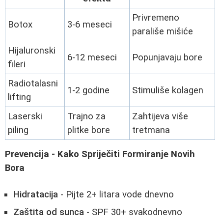
Privremeno
Botox
3-6 meseci
parališe mišiće
Hijaluronski
6-12 meseci
Popunjavaju bore
fileri
Radiotalasni
1-2 godine
Stimuliše kolagen
lifting
Laserski
Trajno za
Zahtijeva više
piling
plitke bore
tretmana
Prevencija - Kako Spriječiti Formiranje Novih
Bora
Hidratacija
- Pijte 2+ litara vode dnevno
Zaštita od sunca
- SPF 30+ svakodnevno