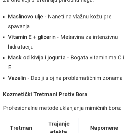
Maslinovo ulje
- Naneti na vlažnu kožu pre
spavanja
Vitamin E + glicerin
- Mešavina za intenzivnu
hidrataciju
Mask od kivija i jogurta
- Bogata vitaminima C i
E
Vazelin
- Deblji sloj na problematičnim zonama
Kozmetički Tretmani Protiv Bora
Profesionalne metode uklanjanja mimičnih bora:
Trajanje
Tretman
Napomene
efekta