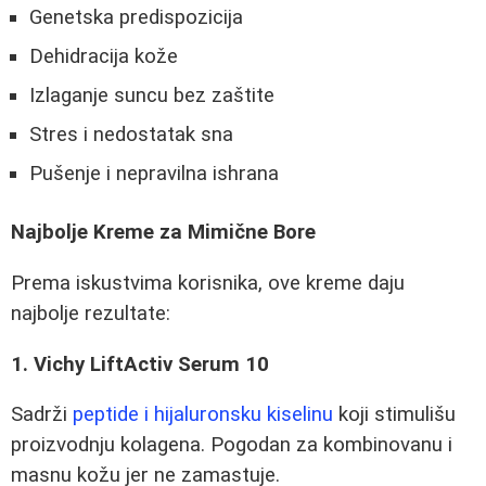
Genetska predispozicija
Dehidracija kože
Izlaganje suncu bez zaštite
Stres i nedostatak sna
Pušenje i nepravilna ishrana
Najbolje Kreme za Mimične Bore
Prema iskustvima korisnika, ove kreme daju
najbolje rezultate:
1. Vichy LiftActiv Serum 10
Sadrži
peptide i hijaluronsku kiselinu
koji stimulišu
proizvodnju kolagena. Pogodan za kombinovanu i
masnu kožu jer ne zamastuje.