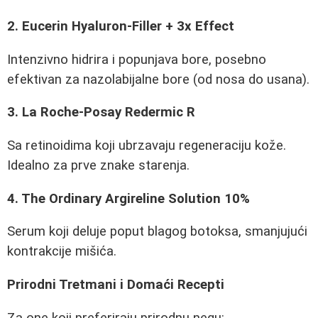
2. Eucerin Hyaluron-Filler + 3x Effect
Intenzivno hidrira i popunjava bore, posebno
efektivan za nazolabijalne bore (od nosa do usana).
3. La Roche-Posay Redermic R
Sa retinoidima koji ubrzavaju regeneraciju kože.
Idealno za prve znake starenja.
4. The Ordinary Argireline Solution 10%
Serum koji deluje poput blagog botoksa, smanjujući
kontrakcije mišića.
Prirodni Tretmani i Domaći Recepti
Za one koji preferiraju prirodnu negu: