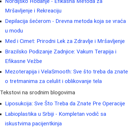
Nordijsko Hodanje - Efikasna Metoda za
Mršavljenje i Rekreaciju
Depilacija šećerom - Drevna metoda koja se vraća
u modu
Med i Cimet: Prirodni Lek za Zdravlje i Mršavljenje
Brazilsko Podizanje Zadnjice: Vakum Terapija i
Efikasne Vežbe
Mezoterapija i VelaSmooth: Sve što treba da znate
o tretmanima za celulit i oblikovanje tela
Tekstovi na srodnim blogovima
Liposukcija: Sve Što Treba da Znate Pre Operacije
Labioplastika u Srbiji - Kompletan vodič sa
iskustvima pacijentkinja