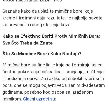
Saznajte kako da ublažite mimične bore, koje
kreme i tretmani daju rezultate, te najbolje savete
za prevenciju ranog starenja kože.
Kako se Efektivno Boriti Protiv Mimičnih Bora:
Sve Što Treba da Znate
Šta Su Mimične Bore i Kako Nastaju?
Mimične bore su fine linije koje se formiraju usled
čestog pokretanja mišića lica - smejanja, mrštenja
ili podizanja obrva. Za razliku od dubokih starosnih
bora, one se mogu pojaviti već u ranim dvadesetim
godinama, posebno kod osoba sa izraženom
mimikom.
Glavni uzroci su
: