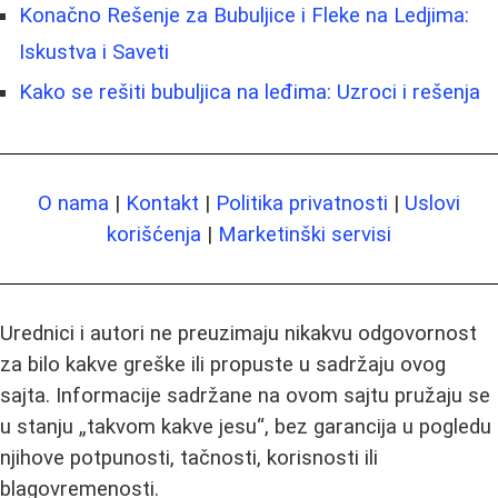
Konačno Rešenje za Bubuljice i Fleke na Ledjima:
Iskustva i Saveti
Kako se rešiti bubuljica na leđima: Uzroci i rešenja
O nama
|
Kontakt
|
Politika privatnosti
|
Uslovi
korišćenja
|
Marketinški servisi
Urednici i autori ne preuzimaju nikakvu odgovornost
za bilo kakve greške ili propuste u sadržaju ovog
sajta. Informacije sadržane na ovom sajtu pružaju se
u stanju „takvom kakve jesu“, bez garancija u pogledu
njihove potpunosti, tačnosti, korisnosti ili
blagovremenosti.