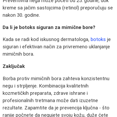
Preventivna nega može početi od 25. godine, dok
kreme sa jačim sastojcima (retinol) preporučuju se
nakon 30. godine.
Da li je botoks siguran za mimične bore?
Kada se radi kod iskusnog dermatologa,
botoks
je
siguran i efektivan način za privremeno uklanjanje
mimičnih bora.
Zaključak
Borba protiv mimičnih bora zahteva konzistentnu
negu i strpljenje. Kombinacija kvalitetnih
kozmetičkih preparata, zdrave ishrane i
profesionalnih tretmana može dati izuzetne
rezultate. Zapamtite da je prevencija ključna - što
ranije počnete da negujete svoju kožu, duže ćete