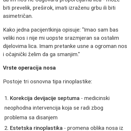
biti prevelik, preširok, imati izraženu grbu ili biti
asimetričan.
Kako jedna pacijentkinja opisuje: "Imao sam bas
veliki nos i nije mi uopste srazmjeran sa ostalim
dijelovima lica. Imam pretanke usne a ogroman nos
i očajnički želim da ga smanjim."
Vrste operacija nosa
Postoje tri osnovna tipa rinoplastike:
Korekcija devijacije septuma
- medicinski
neophodna intervencija koja se radi zbog
problema sa disanjem
Estetska rinoplastika
- promena oblika nosa iz