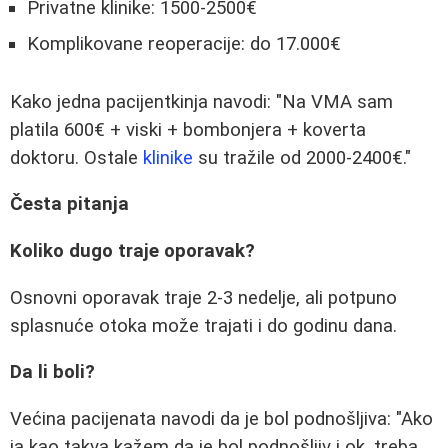
Privatne klinike: 1500-2500€
Komplikovane reoperacije: do 17.000€
Kako jedna pacijentkinja navodi: "Na VMA sam
platila 600€ + viski + bombonjera + koverta
doktoru. Ostale
klinike
su tražile od 2000-2400€."
Česta pitanja
Koliko dugo traje oporavak?
Osnovni oporavak traje 2-3 nedelje, ali potpuno
splasnuće otoka može trajati i do godinu dana.
Da li boli?
Većina pacijenata navodi da je bol podnošljiva: "Ako
ja kao takva kažem da je bol podnošljiv i ok, treba