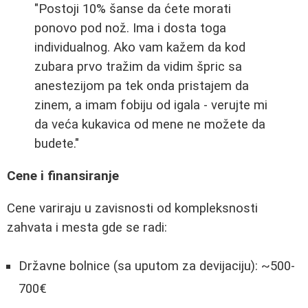
"Postoji 10% šanse da ćete morati
ponovo pod nož. Ima i dosta toga
individualnog. Ako vam kažem da kod
zubara prvo tražim da vidim špric sa
anestezijom pa tek onda pristajem da
zinem, a imam fobiju od igala - verujte mi
da veća kukavica od mene ne možete da
budete."
Cene i finansiranje
Cene variraju u zavisnosti od kompleksnosti
zahvata i mesta gde se radi:
Državne bolnice (sa uputom za devijaciju): ~500-
700€