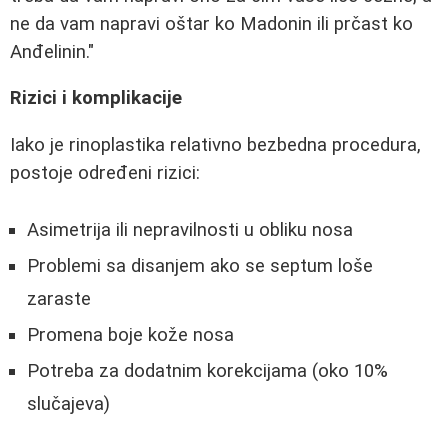
ne da vam napravi oštar ko Madonin ili prčast ko
Anđelinin."
Rizici i komplikacije
Iako je rinoplastika relativno bezbedna procedura,
postoje određeni rizici:
Asimetrija ili nepravilnosti u obliku nosa
Problemi sa disanjem ako se septum loše
zaraste
Promena boje kože nosa
Potreba za dodatnim korekcijama (oko 10%
slučajeva)