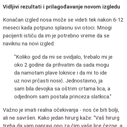
Vidljivi rezultati i prilagođavanje novom izgledu
Konačan izgled nosa može se videti tek nakon 6-12
meseci kada potpuno splasnu svi otoci. Mnogi
pacijenti ističu da im je potrebno vreme da se
naviknu na novi izgled:
"Koliko god da mi se svidjalo, trebalo mi je
oko 2 godine da prihvatim da sada mogu
da namotam plave loknice i da mi to ide
uz novi prčasti nosić. Jednostavno, ja
sam bila devojka sa oštrim crtama lica, a
odjednom sam postala princeza slatkica."
Važno je imati realna očekivanja - nos će biti bolji,
ali ne savršen. Kako jedan hirurg kaže: "Vaš hirurg
treba da vam napravi ono za čim vaše lice čezne, a