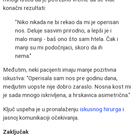
konačni rezultati:
"Niko nikada ne bi rekao da mi je operisan
nos. Deluje sasvim prirodno, a lepši je i
malo manji - baš ono što sam htela. Čak i
manji su mi podočnjaci, skoro da ih
nema."
Međutim, neki pacijenti imaju manje pozitivna
iskustva: "Operisala sam nos pre godinu dana,
medjutim uopste nije dobro zaraslo. Nosna kost mi
je sada mnogo iskrivljena, a hrskavica asimetrična."
Ključ uspeha je u pronalaženju
iskusnog hirurga
i
jasnoj komunikaciji očekivanja.
Zaključak