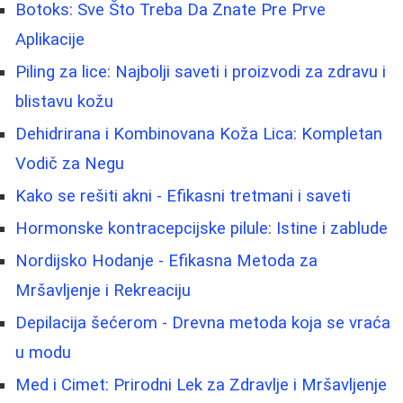
Botoks: Sve Što Treba Da Znate Pre Prve
Aplikacije
Piling za lice: Najbolji saveti i proizvodi za zdravu i
blistavu kožu
Dehidrirana i Kombinovana Koža Lica: Kompletan
Vodič za Negu
Kako se rešiti akni - Efikasni tretmani i saveti
Hormonske kontracepcijske pilule: Istine i zablude
Nordijsko Hodanje - Efikasna Metoda za
Mršavljenje i Rekreaciju
Depilacija šećerom - Drevna metoda koja se vraća
u modu
Med i Cimet: Prirodni Lek za Zdravlje i Mršavljenje