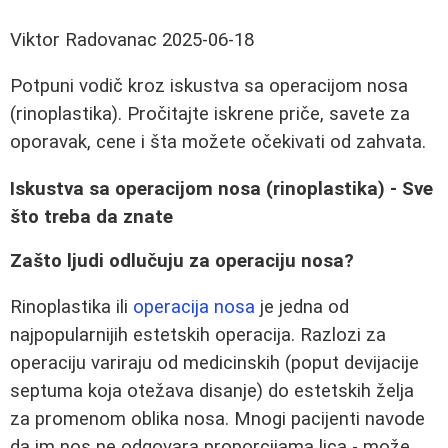
Viktor Radovanac
2025-06-18
Potpuni vodič kroz iskustva sa operacijom nosa
(rinoplastika). Pročitajte iskrene priče, savete za
oporavak, cene i šta možete očekivati od zahvata.
Iskustva sa operacijom nosa (rinoplastika) - Sve
što treba da znate
Zašto ljudi odlučuju za operaciju nosa?
Rinoplastika ili
operacija nosa
je jedna od
najpopularnijih estetskih operacija. Razlozi za
operaciju variraju od medicinskih (poput devijacije
septuma koja otežava disanje) do estetskih želja
za promenom oblika nosa. Mnogi pacijenti navode
da im nos ne odgovara proporcijama lica - može