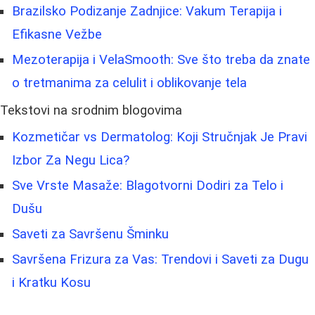
Brazilsko Podizanje Zadnjice: Vakum Terapija i
Efikasne Vežbe
Mezoterapija i VelaSmooth: Sve što treba da znate
o tretmanima za celulit i oblikovanje tela
Tekstovi na srodnim blogovima
Kozmetičar vs Dermatolog: Koji Stručnjak Je Pravi
Izbor Za Negu Lica?
Sve Vrste Masaže: Blagotvorni Dodiri za Telo i
Dušu
Saveti za Savršenu Šminku
Savršena Frizura za Vas: Trendovi i Saveti za Dugu
i Kratku Kosu