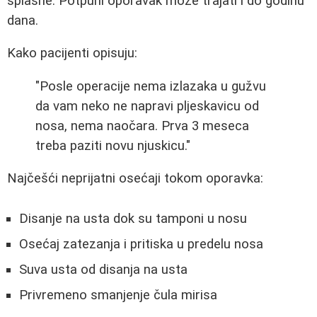
splasne. Potpuni oporavak može trajati i do godinu
dana.
Kako pacijenti opisuju:
"Posle operacije nema izlazaka u gužvu
da vam neko ne napravi pljeskavicu od
nosa, nema naočara. Prva 3 meseca
treba paziti novu njuskicu."
Najčešći neprijatni osećaji tokom oporavka:
Disanje na usta dok su tamponi u nosu
Osećaj zatezanja i pritiska u predelu nosa
Suva usta od disanja na usta
Privremeno smanjenje čula mirisa