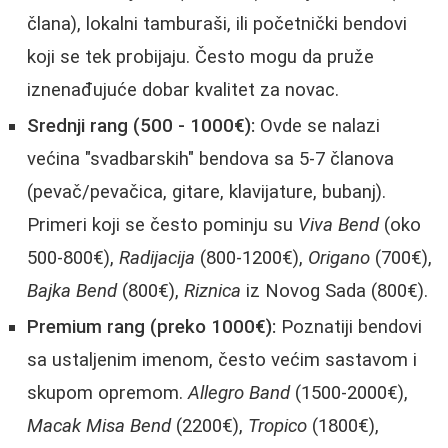
člana), lokalni tamburaši, ili početnički bendovi
koji se tek probijaju. Često mogu da pruže
iznenađujuće dobar kvalitet za novac.
Srednji rang (500 - 1000€):
Ovde se nalazi
većina "svadbarskih" bendova sa 5-7 članova
(pevač/pevačica, gitare, klavijature, bubanj).
Primeri koji se često pominju su
Viva Bend
(oko
500-800€),
Radijacija
(800-1200€),
Origano
(700€),
Bajka Bend
(800€),
Riznica
iz Novog Sada (800€).
Premium rang (preko 1000€):
Poznatiji bendovi
sa ustaljenim imenom, često većim sastavom i
skupom opremom.
Allegro Band
(1500-2000€),
Macak Misa Bend
(2200€),
Tropico
(1800€),