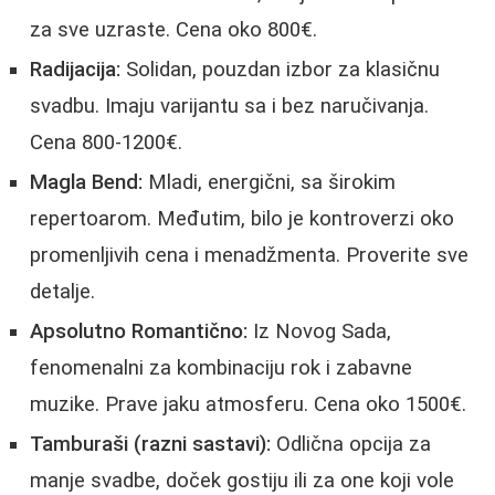
za sve uzraste. Cena oko 800€.
Radijacija:
Solidan, pouzdan izbor za klasičnu
svadbu. Imaju varijantu sa i bez naručivanja.
Cena 800-1200€.
Magla Bend:
Mladi, energični, sa širokim
repertoarom. Međutim, bilo je kontroverzi oko
promenljivih cena i menadžmenta. Proverite sve
detalje.
Apsolutno Romantično:
Iz Novog Sada,
fenomenalni za kombinaciju rok i zabavne
muzike. Prave jaku atmosferu. Cena oko 1500€.
Tamburaši (razni sastavi):
Odlična opcija za
manje svadbe, doček gostiju ili za one koji vole