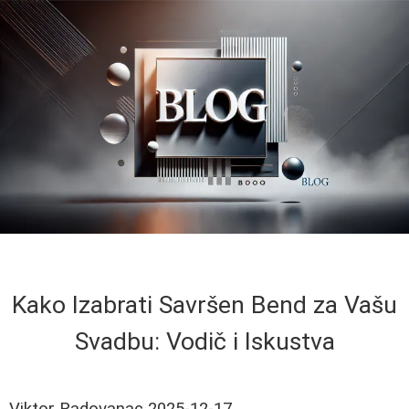
Kako Izabrati Savršen Bend za Vašu
Svadbu: Vodič i Iskustva
Viktor Radovanac
2025-12-17