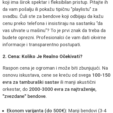
koji ima širok spektar i fleksibilan pristup. Pitajte ih
da vam pošalju ili pokažu tipičnu "playlistu" za
svadbu. Čuli ste za bendove koji odbijaju da kažu
cenu preko telefona i insistiraju na sastanku "da
vas uhvate u mašinu"? To je prvi znak da treba da
budete oprezni. Profesionalci će vam dati okvirne
informacje i transparentno postupati.
2. Cena: Koliko Je Realno Očekivati?
Raspon cena je ogroman i može biti zbunjujući. Na
osnovu iskustava, cene se kreću od svega
100-150
evra za tamburaški sastav
ili manji akustični
orkestar, do
2000-3000 evra za najtraženije,
"zvezdane" bendove
.
Ekonom varijanta (do 500€):
Manji bendovi (3-4