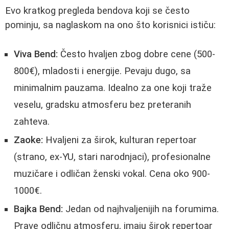
Evo kratkog pregleda bendova koji se često
pominju, sa naglaskom na ono što korisnici ističu:
Viva Bend:
Često hvaljen zbog dobre cene (500-
800€), mladosti i energije. Pevaju dugo, sa
minimalnim pauzama. Idealno za one koji traže
veselu, gradsku atmosferu bez preteranih
zahteva.
Zaoke:
Hvaljeni za širok, kulturan repertoar
(strano, ex-YU, stari narodnjaci), profesionalne
muzičare i odličan ženski vokal. Cena oko 900-
1000€.
Bajka Bend:
Jedan od najhvaljenijih na forumima.
Prave odličnu atmosferu, imaju širok repertoar