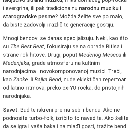
i evergrina, ili pak tradicionalnu
narodnu muziku i
starogradske pesme
? Možda želite sve po malo,
da biste zadovoljili različite generacije gostiju.
Mnogi bendovi se danas specijalizuju. Neki, kao što
su
The Best Beat
, fokusiraju se na obrade Bitlsa i
strane rok hitove. Drugi, poput
Medenog Meseca
ili
Medenjaka
, grade atmosferu na kultnim
narodnjacima i novokomponovanoj muzici. Treći,
kao
Zaoke
ili
Bajka Bend
, nude eklektičan repertoar
od latino ritmova, preko ex-YU rocka, do pristojnih
narodnjaka.
Savet:
Budite iskreni prema sebi i bendu. Ako ne
podnosite turbo-folk, izričito to navedite. Ako želite
da se igra i vaša baka i najmlađi gosti, tražite bend