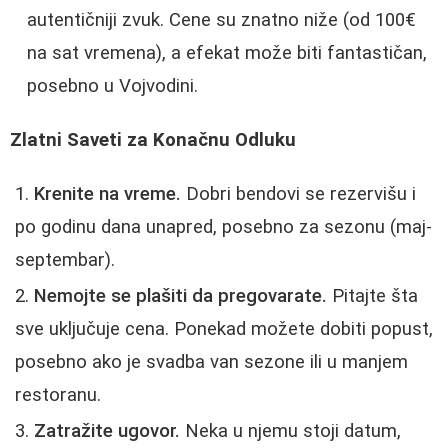
autentičniji zvuk. Cene su znatno niže (od 100€
na sat vremena), a efekat može biti fantastičan,
posebno u Vojvodini.
Zlatni Saveti za Konačnu Odluku
Krenite na vreme.
Dobri bendovi se rezervišu i
po godinu dana unapred, posebno za sezonu (maj-
septembar).
Nemojte se plašiti da pregovarate.
Pitajte šta
sve uključuje cena. Ponekad možete dobiti popust,
posebno ako je svadba van sezone ili u manjem
restoranu.
Zatražite ugovor.
Neka u njemu stoji datum,