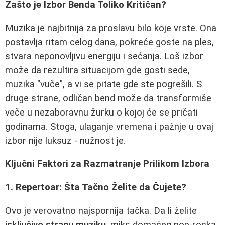
Zašto je Izbor Benda Toliko Kritičan?
Muzika je najbitnija za proslavu bilo koje vrste. Ona
postavlja ritam celog dana, pokreće goste na ples,
stvara neponovljivu energiju i sećanja. Loš izbor
može da rezultira situacijom gde gosti sede,
muzika "vuče", a vi se pitate gde ste pogrešili. S
druge strane, odličan bend može da transformiše
veče u nezaboravnu žurku o kojoj će se pričati
godinama. Stoga, ulaganje vremena i pažnje u ovaj
izbor nije luksuz - nužnost je.
Ključni Faktori za Razmatranje Prilikom Izbora
1. Repertoar: Šta Tačno Želite da Čujete?
Ovo je verovatno najspornija tačka. Da li želite
isključivo stranu muziku
, miks domaćeg pop-rocka