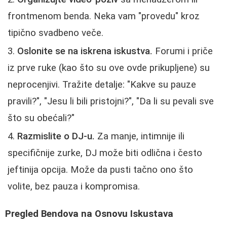
frontmenom benda. Neka vam "provedu" kroz
tipično svadbeno veče.
Oslonite se na iskrena iskustva.
Forumi i priče
iz prve ruke (kao što su ove ovde prikupljene) su
neprocenjivi. Tražite detalje: "Kakve su pauze
pravili?", "Jesu li bili pristojni?", "Da li su pevali sve
što su obećali?"
Razmislite o DJ-u.
Za manje, intimnije ili
specifičnije zurke, DJ može biti odlična i često
jeftinija opcija. Može da pusti tačno ono što
volite, bez pauza i kompromisa.
Pregled Bendova na Osnovu Iskustava