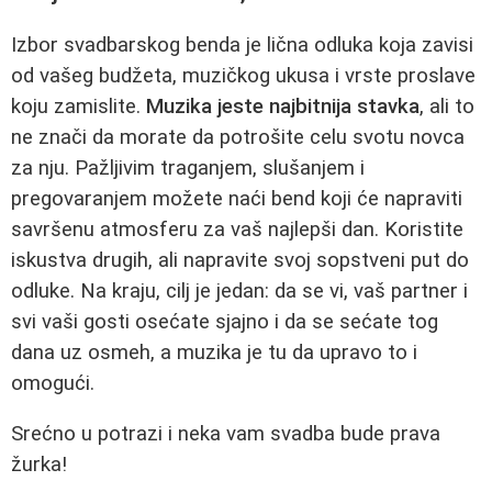
Izbor svadbarskog benda je lična odluka koja zavisi
od vašeg budžeta, muzičkog ukusa i vrste proslave
koju zamislite.
Muzika jeste najbitnija stavka
, ali to
ne znači da morate da potrošite celu svotu novca
za nju. Pažljivim traganjem, slušanjem i
pregovaranjem možete naći bend koji će napraviti
savršenu atmosferu za vaš najlepši dan. Koristite
iskustva drugih, ali napravite svoj sopstveni put do
odluke. Na kraju, cilj je jedan: da se vi, vaš partner i
svi vaši gosti osećate sjajno i da se sećate tog
dana uz osmeh, a muzika je tu da upravo to i
omogući.
Srećno u potrazi i neka vam svadba bude prava
žurka!