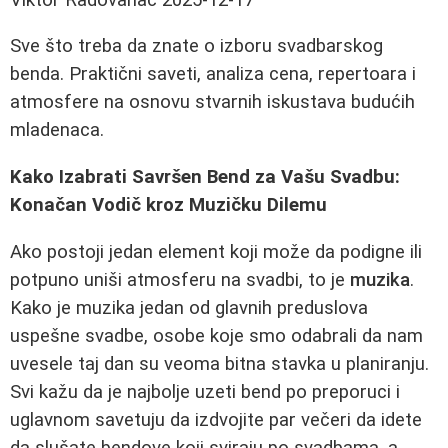
Sve što treba da znate o izboru svadbarskog
benda. Praktični saveti, analiza cena, repertoara i
atmosfere na osnovu stvarnih iskustava budućih
mladenaca.
Kako Izabrati Savršen Bend za Vašu Svadbu:
Konačan Vodič kroz Muzičku Dilemu
Ako postoji jedan element koji može da podigne ili
potpuno uniši atmosferu na svadbi, to je
muzika
.
Kako je muzika jedan od glavnih preduslova
uspešne svadbe, osobe koje smo odabrali da nam
uvesele taj dan su veoma bitna stavka u planiranju.
Svi kažu da je najbolje uzeti bend po preporuci i
uglavnom savetuju da izdvojite par večeri da idete
da slušate bendove koji sviraju po svadbama, a