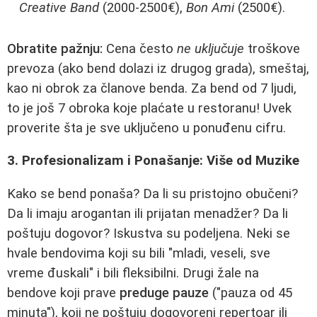
Creative Band
(2000-2500€),
Bon Ami
(2500€).
Obratite pažnju:
Cena često
ne uključuje
troškove
prevoza (ako bend dolazi iz drugog grada), smeštaj,
kao ni obrok za članove benda. Za bend od 7 ljudi,
to je još 7 obroka koje plaćate u restoranu! Uvek
proverite šta je sve uključeno u ponuđenu cifru.
3. Profesionalizam i Ponašanje: Više od Muzike
Kako se bend ponaša? Da li su pristojno obučeni?
Da li imaju arogantan ili prijatan menadžer? Da li
poštuju dogovor? Iskustva su podeljena. Neki se
hvale bendovima koji su bili "mladi, veseli, sve
vreme đuskali" i bili fleksibilni. Drugi žale na
bendove koji prave
preduge pauze
("pauza od 45
minuta"), koji ne poštuju dogovoreni repertoar ili