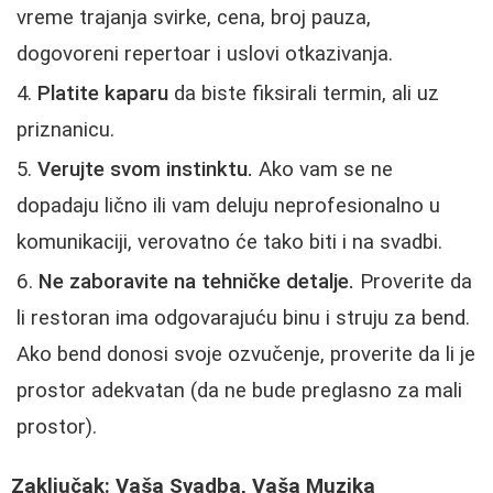
vreme trajanja svirke, cena, broj pauza,
dogovoreni repertoar i uslovi otkazivanja.
Platite kaparu
da biste fiksirali termin, ali uz
priznanicu.
Verujte svom instinktu.
Ako vam se ne
dopadaju lično ili vam deluju neprofesionalno u
komunikaciji, verovatno će tako biti i na svadbi.
Ne zaboravite na tehničke detalje.
Proverite da
li restoran ima odgovarajuću binu i struju za bend.
Ako bend donosi svoje ozvučenje, proverite da li je
prostor adekvatan (da ne bude preglasno za mali
prostor).
Zaključak: Vaša Svadba, Vaša Muzika