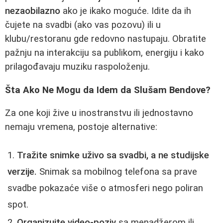
nezaobilazno
ako je ikako moguće. Idite da ih
čujete na svadbi (ako vas pozovu) ili u
klubu/restoranu gde redovno nastupaju. Obratite
pažnju na interakciju sa publikom, energiju i kako
prilagođavaju muziku raspoloženju.
Šta Ako Ne Mogu da Idem da Slušam Bendove?
Za one koji žive u inostranstvu ili jednostavno
nemaju vremena, postoje alternative:
Tražite snimke uživo sa svadbi, a ne studijske
verzije.
Snimak sa mobilnog telefona sa prave
svadbe pokazaće više o atmosferi nego poliran
spot.
Organizujte video-poziv
sa menadžerom ili