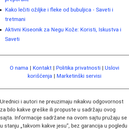
Kako lečiti ožiljke i fleke od bubuljica - Saveti i
tretmani
Aktivni Kiseonik za Negu Kože: Koristi, Iskustva i
Saveti
O nama
|
Kontakt
|
Politika privatnosti
|
Uslovi
korišćenja
|
Marketinški servisi
Urednici i autori ne preuzimaju nikakvu odgovornost
za bilo kakve greške ili propuste u sadržaju ovog
sajta. Informacije sadržane na ovom sajtu pružaju se
u stanju „takvom kakve jesu“, bez garancija u pogledu