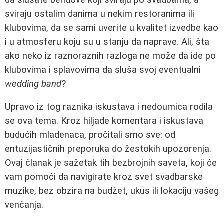
sviraju ostalim danima u nekim restoranima ili
klubovima, da se sami uverite u kvalitet izvedbe kao
i u atmosferu koju su u stanju da naprave. Ali, šta
ako neko iz raznoraznih razloga ne može da ide po
klubovima i splavovima da sluša svoj eventualni
wedding band
?
Upravo iz tog raznika iskustava i nedoumica rodila
se ova tema. Kroz hiljade komentara i iskustava
budućih mladenaca, pročitali smo sve: od
entuzijastičnih preporuka do žestokih upozorenja.
Ovaj članak je sažetak tih bezbrojnih saveta, koji će
vam pomoći da navigirate kroz svet svadbarske
muzike, bez obzira na budžet, ukus ili lokaciju vašeg
venčanja.