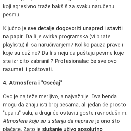
koji agresivno traže bakšiš za svaku naručenu
pesmu.
Ključno je
sve detalje dogovoriti unapred i staviti
na papir
. Da li je svirka programska (vi birate
playlistu) ili sa naručivanjem? Koliko pauza prave i
koje su dužine? Da li smeju da puštaju pesme koje
ste izričito zabranili? Profesionalac će sve ovo
razumeti i poštovati.
4. Atmosfera i "Osećaj"
Ovo je najteže merljivo, a najvažnije. Dva benda
mogu da znaju isti broj pesama, ali jedan će prosto
"upaliti" salu, a drugi će ostaviti goste ravnodušnim.
Atmosfera koju su u stanju da naprave
je ono što
plaćate. Zato je
slušanje uživo apsolutno