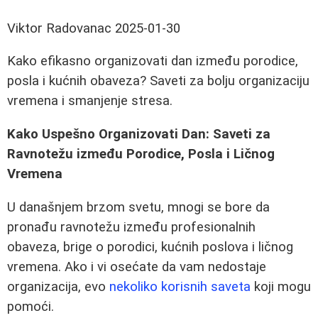
Viktor Radovanac
2025-01-30
Kako efikasno organizovati dan između porodice,
posla i kućnih obaveza? Saveti za bolju organizaciju
vremena i smanjenje stresa.
Kako Uspešno Organizovati Dan: Saveti za
Ravnotežu između Porodice, Posla i Ličnog
Vremena
U današnjem brzom svetu, mnogi se bore da
pronađu ravnotežu između profesionalnih
obaveza, brige o porodici, kućnih poslova i ličnog
vremena. Ako i vi osećate da vam nedostaje
organizacija, evo
nekoliko korisnih saveta
koji mogu
pomoći.