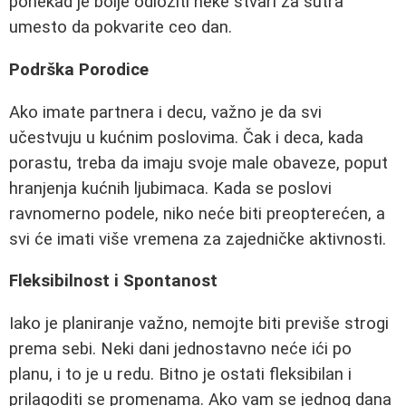
ponekad je bolje odložiti neke stvari za sutra
umesto da pokvarite ceo dan.
Podrška Porodice
Ako imate partnera i decu, važno je da svi
učestvuju u kućnim poslovima. Čak i deca, kada
porastu, treba da imaju svoje male obaveze, poput
hranjenja kućnih ljubimaca. Kada se poslovi
ravnomerno podele, niko neće biti preopterećen, a
svi će imati više vremena za zajedničke aktivnosti.
Fleksibilnost i Spontanost
Iako je planiranje važno, nemojte biti previše strogi
prema sebi. Neki dani jednostavno neće ići po
planu, i to je u redu. Bitno je ostati fleksibilan i
prilagoditi se promenama. Ako vam se jednog dana