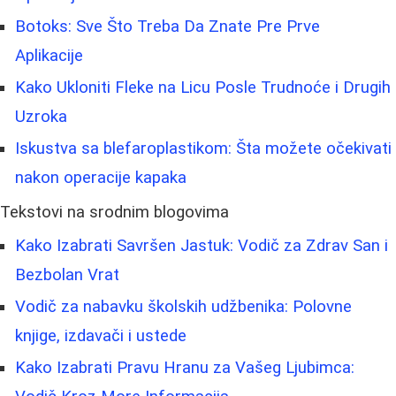
Botoks: Sve Što Treba Da Znate Pre Prve
Aplikacije
Kako Ukloniti Fleke na Licu Posle Trudnoće i Drugih
Uzroka
Iskustva sa blefaroplastikom: Šta možete očekivati
nakon operacije kapaka
Tekstovi na srodnim blogovima
Kako Izabrati Savršen Jastuk: Vodič za Zdrav San i
Bezbolan Vrat
Vodič za nabavku školskih udžbenika: Polovne
knjige, izdavači i ustede
Kako Izabrati Pravu Hranu za Vašeg Ljubimca: