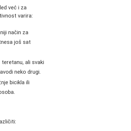
led već i za
tivnost varira:
iji način za
tnesa još sat
eretanu, ali svaki
avodi neko drugi.
e bicikla ili
 osoba.
zličiti: