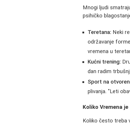
Mnogi ljudi smatraj
psihičko blagostanje
Teretana:
Neki re
održavanje forme.
vremena u teretani
Kućni trening:
Dru
dan radim trbušn
Sport na otvore
plivanja. "Leti o
Koliko Vremena je
Koliko često treba ve