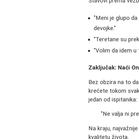
Stavovi prema vežb
"Meni je glupo da 
devojke."
"Teretane su prek
"Volim da idem u t
Zaključak: Naći O
Bez obzira na to da
krećete tokom svako
jedan od ispitanika:
"Ne valja ni pr
Na kraju, najvažnij
kvalitetu života.