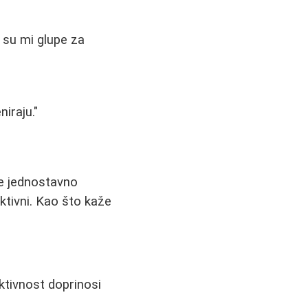
e su mi glupe za
niraju."
se jednostavno
ktivni. Kao što kaže
aktivnost doprinosi