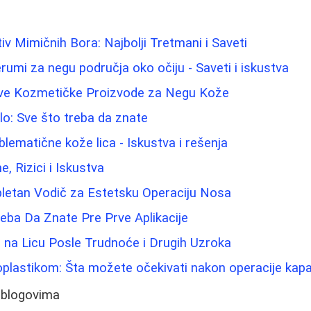
iv Mimičnih Bora: Najbolji Tretmani i Saveti
rumi za negu područja oko očiju - Saveti i iskustva
ave Kozmetičke Proizvode za Negu Kože
elo: Sve što treba da znate
blematične kože lica - Iskustva i rešenja
ne, Rizici i Iskustva
pletan Vodič za Estetsku Operaciju Nosa
eba Da Znate Pre Prve Aplikacije
e na Licu Posle Trudnoće i Drugih Uzroka
oplastikom: Šta možete očekivati nakon operacije kap
 blogovima