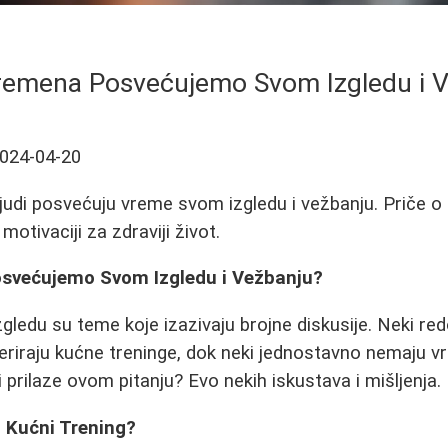
remena Posvećujemo Svom Izgledu i 
024-04-20
judi posvećuju vreme svom izgledu i vežbanju. Priče o t
motivaciji za zdraviji život.
svećujemo Svom Izgledu i Vežbanju?
izgledu su teme koje izazivaju brojne diskusije. Neki r
feriraju kućne treninge, dok neki jednostavno nemaju v
i prilaze ovom pitanju? Evo nekih iskustava i mišljenja.
i Kućni Trening?