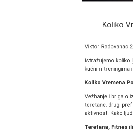
Koliko V
Viktor Radovanac
2
Istražujemo koliko l
kućnim treningima i 
Koliko Vremena Po
Vežbanje i briga o 
teretane, drugi pre
aktivnost. Kako ljud
Teretana, Fitnes il