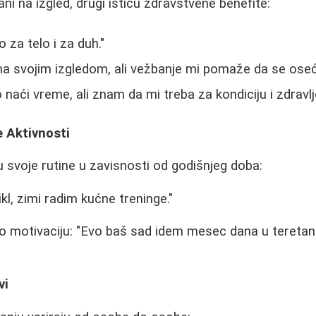
ni na izgled, drugi ističu zdravstvene benefite:
 za telo i za duh."
a svojim izgledom, ali vežbanje mi pomaže da se oseć
naći vreme, ali znam da mi treba za kondiciju i zdravlj
 Aktivnosti
 svoje rutine u zavisnosti od godišnjeg doba:
ikl, zimi radim kućne treninge."
kao motivaciju: "Evo baš sad idem mesec dana u teret
vi