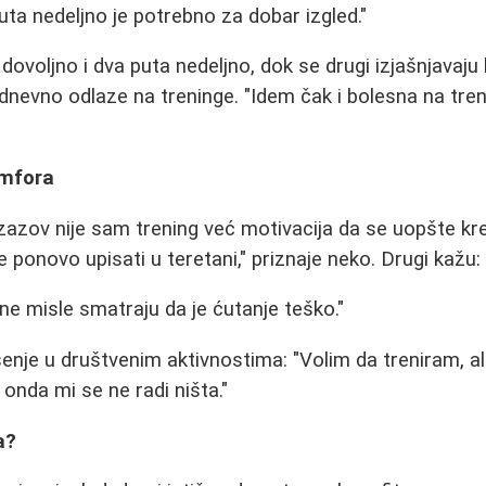
uta nedeljno je potrebno za dobar izgled."
dovoljno i dva puta nedeljno, dok se drugi izjašnjavaju 
dnevno odlaze na treninge. "Idem čak i bolesna na treni
omfora
zazov nije sam trening već motivacija da se uopšte kre
onovo upisati u teretani," priznaje neko. Drugi kažu:
ne misle smatraju da je ćutanje teško."
šenje u društvenim aktivnostima: "Volim da treniram, a
nda mi se ne radi ništa."
a?