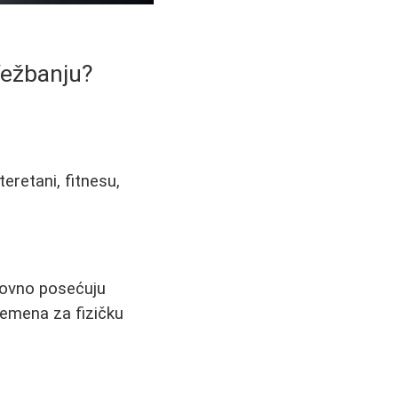
Vežbanju?
eretani, fitnesu,
edovno posećuju
remena za fizičku