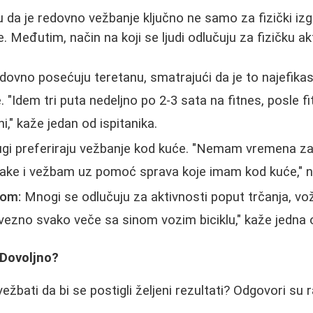
u da je redovno vežbanje ključno ne samo za fizički izg
. Međutim, način na koji se ljudi odlučuju za fizičku ak
dovno posećuju teretanu, smatrajući da je to najefikasn
 "Idem tri puta nedeljno po 2-3 sata na fitnes, posle fi
," kaže jedan od ispitanika.
gi preferiraju vežbanje kod kuće. "Nemam vremena za t
jake i vežbam uz pomoć sprava koje imam kod kuće," n
nom:
Mnogi se odlučuju za aktivnosti poput trčanja, vožnj
bavezno svako veče sa sinom vozim biciklu," kaže jedna
 Dovoljno?
žbati da bi se postigli željeni rezultati? Odgovori su ra