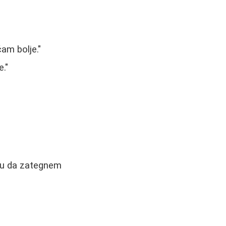
am bolje."
e."
anu da zategnem