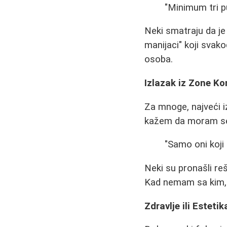
"Minimum tri p
Neki smatraju da je 
manijaci" koji svako
osoba.
Izlazak iz Zone K
Za mnoge, najveći i
kažem da moram se p
"Samo oni koji 
Neki su pronašli re
Kad nemam sa kim, o
Zdravlje ili Estetik