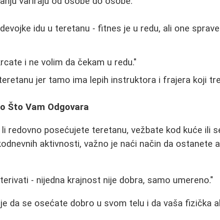
anju variraju od osobe do osobe:
devojke idu u teretanu - fitnes je u redu, ali one sprav
rcate i ne volim da čekam u redu."
eretanu jer tamo ima lepih instruktora i frajera koji tre
no Što Vam Odgovara
 li redovno posećujete teretanu, vežbate kod kuće ili 
dnevnih aktivnosti, važno je naći način da ostanete a
eterivati - nijedna krajnost nije dobra, samo umereno."
e je da se osećate dobro u svom telu i da vaša fizička 