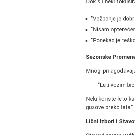
Dok su neki fokusira
"Vežbanje je dobro
"Nisam opterećen
"Ponekad je teško 
Sezonske Promene
Mnogi prilagođavaju
"Leti vozim bic
Neki koriste leto 
guzove preko leta."
Lični Izbori i Stavo