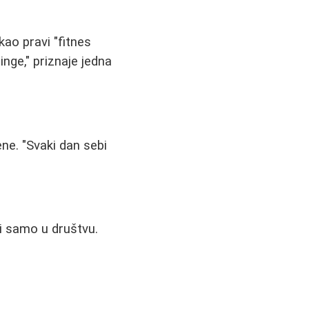
kao pravi "fitnes
nge," priznaje jedna
ne. "Svaki dan sebi
li samo u društvu.