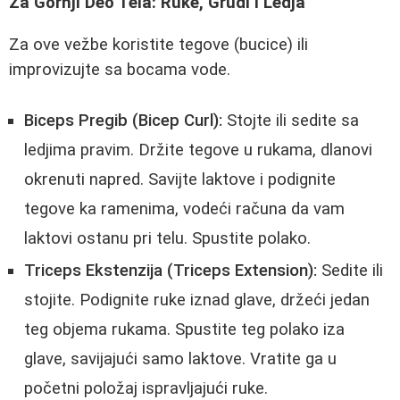
Za Gornji Deo Tela: Ruke, Grudi i Ledja
Za ove vežbe koristite tegove (bucice) ili
improvizujte sa bocama vode.
Biceps Pregib (Bicep Curl):
Stojte ili sedite sa
ledjima pravim. Držite tegove u rukama, dlanovi
okrenuti napred. Savijte laktove i podignite
tegove ka ramenima, vodeći računa da vam
laktovi ostanu pri telu. Spustite polako.
Triceps Ekstenzija (Triceps Extension):
Sedite ili
stojite. Podignite ruke iznad glave, držeći jedan
teg objema rukama. Spustite teg polako iza
glave, savijajući samo laktove. Vratite ga u
početni položaj ispravljajući ruke.