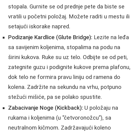
stopala. Gurnite se od prednje pete da biste se
vratili u početni položaj. Možete raditi u mestu ili
setajući iskorake napred.
Podizanje Kardlice (Glute Bridge):
Lezite na leđa
sa savijenim koljenima, stopalima na podu na
širini kukova. Ruke su uz telo. Odbijte se od peti,
zategnite guzu i podignite kukove prema plafonu,
dok telo ne formira pravu liniju od ramena do
kolena. Zadržite na sekundu na vrhu, potpuno
stežući mišiće, pa se polako spustite.
Zabacivanje Noge (Kickback):
U položaju na
rukama i koljenima (u "četvoronožcu"), sa
neutralnom kičmom. Zadržavajući koleno