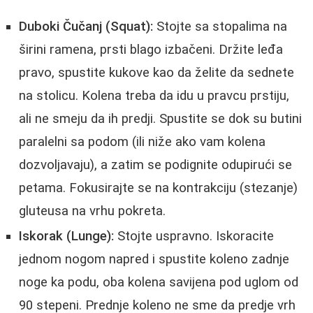
Duboki Čučanj (Squat):
Stojte sa stopalima na
širini ramena, prsti blago izbačeni. Držite leđa
pravo, spustite kukove kao da želite da sednete
na stolicu. Kolena treba da idu u pravcu prstiju,
ali ne smeju da ih predji. Spustite se dok su butini
paralelni sa podom (ili niže ako vam kolena
dozvoljavaju), a zatim se podignite odupirući se
petama. Fokusirajte se na kontrakciju (stezanje)
gluteusa na vrhu pokreta.
Iskorak (Lunge):
Stojte uspravno. Iskoracite
jednom nogom napred i spustite koleno zadnje
noge ka podu, oba kolena savijena pod uglom od
90 stepeni. Prednje koleno ne sme da predje vrh