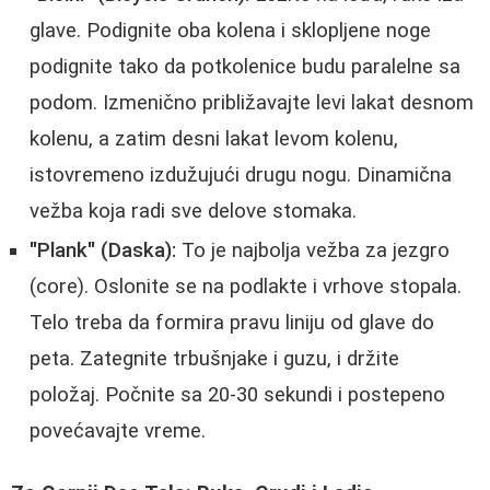
glave. Podignite oba kolena i sklopljene noge
podignite tako da potkolenice budu paralelne sa
podom. Izmenično približavajte levi lakat desnom
kolenu, a zatim desni lakat levom kolenu,
istovremeno izdužujući drugu nogu. Dinamična
vežba koja radi sve delove stomaka.
"Plank" (Daska):
To je najbolja vežba za jezgro
(core). Oslonite se na podlakte i vrhove stopala.
Telo treba da formira pravu liniju od glave do
peta. Zategnite trbušnjake i guzu, i držite
položaj. Počnite sa 20-30 sekundi i postepeno
povećavajte vreme.