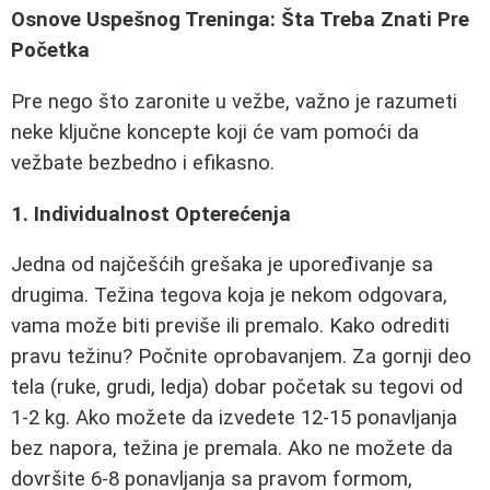
Osnove Uspešnog Treninga: Šta Treba Znati Pre
Početka
Pre nego što zaronite u vežbe, važno je razumeti
neke ključne koncepte koji će vam pomoći da
vežbate bezbedno i efikasno.
1. Individualnost Opterećenja
Jedna od najčešćih grešaka je upoređivanje sa
drugima. Težina tegova koja je nekom odgovara,
vama može biti previše ili premalo. Kako odrediti
pravu težinu? Počnite oprobavanjem. Za gornji deo
tela (ruke, grudi, ledja) dobar početak su tegovi od
1-2 kg. Ako možete da izvedete 12-15 ponavljanja
bez napora, težina je premala. Ako ne možete da
dovršite 6-8 ponavljanja sa pravom formom,