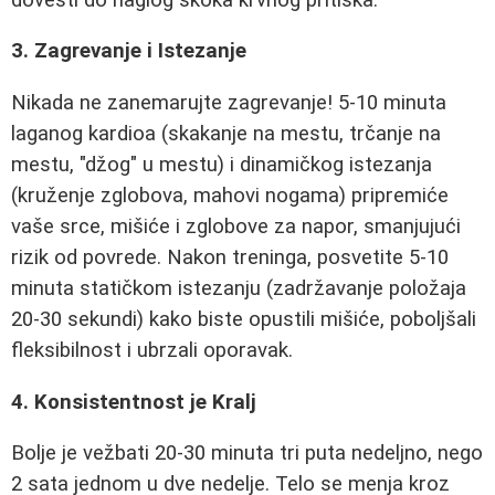
3. Zagrevanje i Istezanje
Nikada ne zanemarujte zagrevanje! 5-10 minuta
laganog kardioa (skakanje na mestu, trčanje na
mestu, "džog" u mestu) i dinamičkog istezanja
(kruženje zglobova, mahovi nogama) pripremiće
vaše srce, mišiće i zglobove za napor, smanjujući
rizik od povrede. Nakon treninga, posvetite 5-10
minuta statičkom istezanju (zadržavanje položaja
20-30 sekundi) kako biste opustili mišiće, poboljšali
fleksibilnost i ubrzali oporavak.
4. Konsistentnost je Kralj
Bolje je vežbati 20-30 minuta tri puta nedeljno, nego
2 sata jednom u dve nedelje. Telo se menja kroz