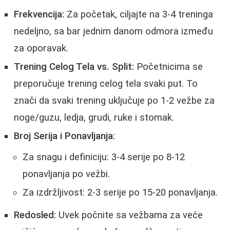
Frekvencija:
Za početak, ciljajte na 3-4 treninga
nedeljno, sa bar jednim danom odmora između
za oporavak.
Trening Celog Tela vs. Split:
Početnicima se
preporučuje trening celog tela svaki put. To
znači da svaki trening uključuje po 1-2 vežbe za
noge/guzu, ledja, grudi, ruke i stomak.
Broj Serija i Ponavljanja:
Za snagu i definiciju: 3-4 serije po 8-12
ponavljanja po vežbi.
Za izdržljivost: 2-3 serije po 15-20 ponavljanja.
Redosled:
Uvek počnite sa vežbama za veće