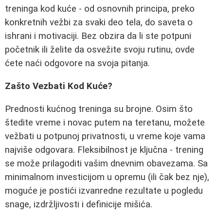
treninga kod kuće - od osnovnih principa, preko
konkretnih vežbi za svaki deo tela, do saveta o
ishrani i motivaciji. Bez obzira da li ste potpuni
početnik ili želite da osvežite svoju rutinu, ovde
ćete naći odgovore na svoja pitanja.
Zašto Vezbati Kod Kuće?
Prednosti kućnog treninga su brojne. Osim što
štedite vreme i novac putem na teretanu, možete
vežbati u potpunoj privatnosti, u vreme koje vama
najviše odgovara. Fleksibilnost je ključna - trening
se može prilagoditi vašim dnevnim obavezama. Sa
minimalnom investicijom u opremu (ili čak bez nje),
moguće je postići izvanredne rezultate u pogledu
snage, izdržljivosti i definicije mišića.