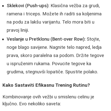
Sklekovi (Push-ups):
Klasična vežba za grudi,
ramena i triceps. Možete ih raditi sa koljenima
na podu za lakšu varijantu. Telo mora biti u
pravoj liniji.
Veslanje u Pretklonu (Bent-over Row):
Stojte,
noge blago savijene. Nagnite telo napred, ledja
prava, skoro paralelna sa podom. Držite tegove
u ispruženim rukama. Povucite tegove ka
grudima, stegnuvši lopatiče. Spustite polako.
Kako Sastaviti Efikasnu Trening Rutinu?
Kombinovanje ovih vežbi u smislenu celinu je
ključno. Evo nekoliko saveta: