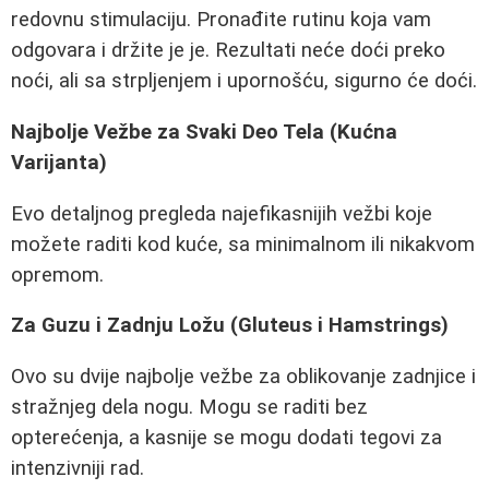
redovnu stimulaciju. Pronađite rutinu koja vam
odgovara i držite je je. Rezultati neće doći preko
noći, ali sa strpljenjem i upornošću, sigurno će doći.
Najbolje Vežbe za Svaki Deo Tela (Kućna
Varijanta)
Evo detaljnog pregleda najefikasnijih vežbi koje
možete raditi kod kuće, sa minimalnom ili nikakvom
opremom.
Za Guzu i Zadnju Ložu (Gluteus i Hamstrings)
Ovo su dvije najbolje vežbe za oblikovanje zadnjice i
stražnjeg dela nogu. Mogu se raditi bez
opterećenja, a kasnije se mogu dodati tegovi za
intenzivniji rad.