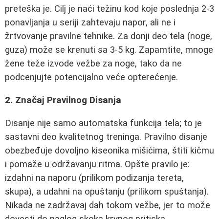
preteška je. Cilj je naći težinu kod koje poslednja 2-3
ponavljanja u seriji zahtevaju napor, ali ne i
žrtvovanje pravilne tehnike. Za donji deo tela (noge,
guza) može se krenuti sa 3-5 kg. Zapamtite, mnoge
žene teže izvode vežbe za noge, tako da ne
podcenjujte potencijalno veće opterećenje.
2. Značaj Pravilnog Disanja
Disanje nije samo automatska funkcija tela; to je
sastavni deo kvalitetnog treninga. Pravilno disanje
obezbeđuje dovoljno kiseonika mišićima, štiti kičmu
i pomaže u održavanju ritma. Opšte pravilo je:
izdahni na naporu (prilikom podizanja tereta,
skupa), a udahni na opuštanju (prilikom spuštanja).
Nikada ne zadržavaj dah tokom vežbe, jer to može
dovesti do naglog skoka krvnog pritiska.