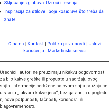
Skljoćanje zglobova: Uzroci i rešenja
Inspiracija za stilove i boje kose: Sve što treba da
znate
O nama
|
Kontakt
|
Politika privatnosti
|
Uslovi
korišćenja
|
Marketinški servisi
Urednici i autori ne preuzimaju nikakvu odgovornost
za bilo kakve greške ili propuste u sadržaju ovog
sajta. Informacije sadržane na ovom sajtu pružaju se
u stanju „takvom kakve jesu“, bez garancija u pogledu
njihove potpunosti, tačnosti, korisnosti ili
blagovremenosti.