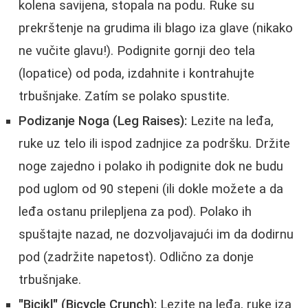
kolena savijena, stopala na podu. Ruke su
prekrštenje na grudima ili blago iza glave (nikako
ne vučite glavu!). Podignite gornji deo tela
(lopatice) od poda, izdahnite i kontrahujte
trbušnjake. Zatím se polako spustite.
Podizanje Noga (Leg Raises):
Lezite na leđa,
ruke uz telo ili ispod zadnjice za podršku. Držite
noge zajedno i polako ih podignite dok ne budu
pod uglom od 90 stepeni (ili dokle možete a da
leđa ostanu prilepljena za pod). Polako ih
spuštajte nazad, ne dozvoljavajući im da dodirnu
pod (zadržite napetost). Odlično za donje
trbušnjake.
"Bicikl" (Bicycle Crunch):
Lezite na leđa, ruke iza