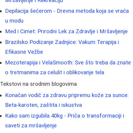
Mršavljenje i Rekreaciju
Depilacija šećerom - Drevna metoda koja se vraća
u modu
Med i Cimet: Prirodni Lek za Zdravlje i Mršavljenje
Brazilsko Podizanje Zadnjice: Vakum Terapija i
Efikasne Vežbe
Mezoterapija i VelaSmooth: Sve što treba da znate
o tretmanima za celulit i oblikovanje tela
Tekstovi na srodnim blogovima
Konačan vodič za zdravu pripremu kože za sunce:
Beta-karoten, zaštita i iskustva
Kako sam izgubila 40kg - Priča o transformaciji i
saveti za mršavljenje