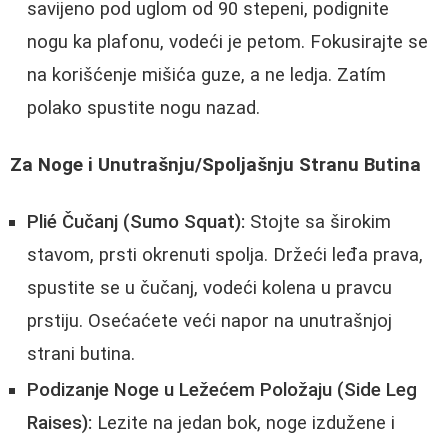
savijeno pod uglom od 90 stepeni, podignite
nogu ka plafonu, vodeći je petom. Fokusirajte se
na korišćenje mišića guze, a ne ledja. Zatím
polako spustite nogu nazad.
Za Noge i Unutrašnju/Spoljašnju Stranu Butina
Plié Čučanj (Sumo Squat):
Stojte sa širokim
stavom, prsti okrenuti spolja. Držeći leđa prava,
spustite se u čučanj, vodeći kolena u pravcu
prstiju. Osećaćete veći napor na unutrašnjoj
strani butina.
Podizanje Noge u Ležećem Položaju (Side Leg
Raises):
Lezite na jedan bok, noge izdužene i