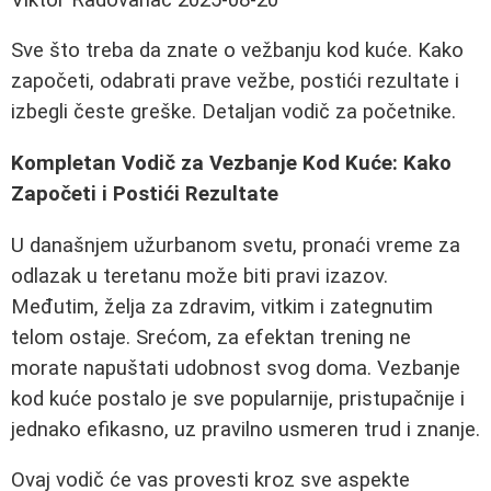
Sve što treba da znate o vežbanju kod kuće. Kako
započeti, odabrati prave vežbe, postići rezultate i
izbegli česte greške. Detaljan vodič za početnike.
Kompletan Vodič za Vezbanje Kod Kuće: Kako
Započeti i Postići Rezultate
U današnjem užurbanom svetu, pronaći vreme za
odlazak u teretanu može biti pravi izazov.
Međutim, želja za zdravim, vitkim i zategnutim
telom ostaje. Srećom, za efektan trening ne
morate napuštati udobnost svog doma. Vezbanje
kod kuće postalo je sve popularnije, pristupačnije i
jednako efikasno, uz pravilno usmeren trud i znanje.
Ovaj vodič će vas provesti kroz sve aspekte