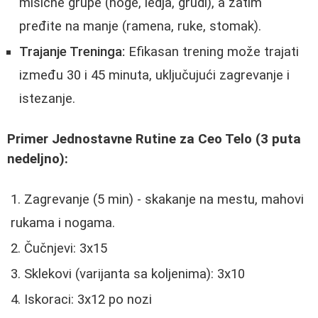
mišićne grupe (noge, ledja, grudi), a zatim
pređite na manje (ramena, ruke, stomak).
Trajanje Treninga:
Efikasan trening može trajati
između 30 i 45 minuta, uključujući zagrevanje i
istezanje.
Primer Jednostavne Rutine za Ceo Telo (3 puta
nedeljno):
Zagrevanje (5 min) - skakanje na mestu, mahovi
rukama i nogama.
Čučnjevi: 3x15
Sklekovi (varijanta sa koljenima): 3x10
Iskoraci: 3x12 po nozi