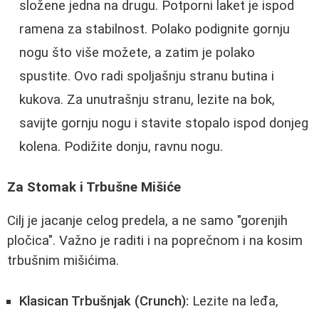
složene jedna na drugu. Potporni laket je ispod
ramena za stabilnost. Polako podignite gornju
nogu što više možete, a zatim je polako
spustite. Ovo radi spoljašnju stranu butina i
kukova. Za unutrašnju stranu, lezite na bok,
savijte gornju nogu i stavite stopalo ispod donjeg
kolena. Podižite donju, ravnu nogu.
Za Stomak i Trbušne Mišiće
Cilj je jacanje celog predela, a ne samo "gorenjih
pločica". Važno je raditi i na poprečnom i na kosim
trbušnim mišićima.
Klasican Trbušnjak (Crunch):
Lezite na leđa,