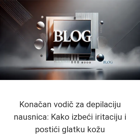
Konačan vodič za depilaciju
nausnica: Kako izbeći iritaciju i
postići glatku kožu