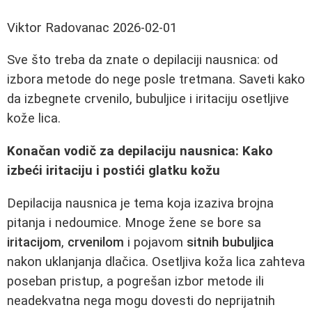
Viktor Radovanac
2026-02-01
Sve što treba da znate o depilaciji nausnica: od
izbora metode do nege posle tretmana. Saveti kako
da izbegnete crvenilo, bubuljice i iritaciju osetljive
kože lica.
Konačan vodič za depilaciju nausnica: Kako
izbeći iritaciju i postići glatku kožu
Depilacija nausnica je tema koja izaziva brojna
pitanja i nedoumice. Mnoge žene se bore sa
iritacijom
,
crvenilom
i pojavom
sitnih bubuljica
nakon uklanjanja dlačica. Osetljiva koža lica zahteva
poseban pristup, a pogrešan izbor metode ili
neadekvatna nega mogu dovesti do neprijatnih