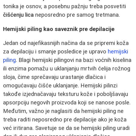
tonika je osnov, a posebnu pažnju treba posvetiti
čišćenju lica
neposredno pre samog tretmana.
Hemijski piling kao saveznik pre depilacije
Jedan od najefikasnijih načina da se pripremi koža
za depilaciju i smanje posledice je upravo
hemijski
piling
. Blagi hemijski pilingovi na bazi voćnih kiselina
ili enzima pomažu u uklanjanju mrtvih ćelija rožnog
sloja, čime sprečavaju urastanje dlačica i
omogućavaju čišće uklanjanje. Hemijski pilinzi
takođe izjednačavaju teksturu kože i poboljšavaju
apsorpciju negovih proizvoda koji se nanose posle.
Međutim, važno je naglasiti da hemijski piling ne
treba raditi neposredno pre depilacije ako je koža
već iritirana. Savetuje se da se hemijski piling uradi