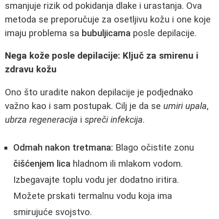
smanjuje rizik od pokidanja dlake i urastanja. Ova
metoda se preporučuje za osetljivu kožu i one koje
imaju problema sa
bubuljicama
posle depilacije.
Nega kože posle depilacije: Ključ za smirenu i
zdravu kožu
Ono što uradite nakon depilacije je podjednako
važno kao i sam postupak. Cilj je da se
umiri upala
,
ubrza regeneracija
i
spreči infekcija
.
Odmah nakon tretmana:
Blago očistite zonu
čišćenjem lica
hladnom ili mlakom vodom.
Izbegavajte toplu vodu jer dodatno iritira.
Možete prskati termalnu vodu koja ima
smirujuće svojstvo.