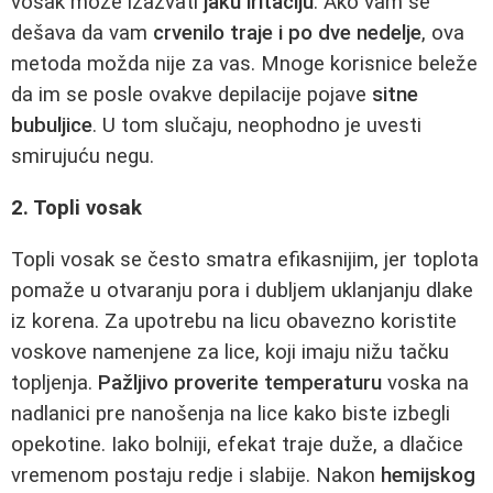
vosak može izazvati
jaku iritaciju
. Ako vam se
dešava da vam
crvenilo traje i po dve nedelje
, ova
metoda možda nije za vas. Mnoge korisnice beleže
da im se posle ovakve depilacije pojave
sitne
bubuljice
. U tom slučaju, neophodno je uvesti
smirujuću negu.
2. Topli vosak
Topli vosak se često smatra efikasnijim, jer toplota
pomaže u otvaranju pora i dubljem uklanjanju dlake
iz korena. Za upotrebu na licu obavezno koristite
voskove namenjene za lice, koji imaju nižu tačku
topljenja.
Pažljivo proverite temperaturu
voska na
nadlanici pre nanošenja na lice kako biste izbegli
opekotine. Iako bolniji, efekat traje duže, a dlačice
vremenom postaju redje i slabije. Nakon
hemijskog