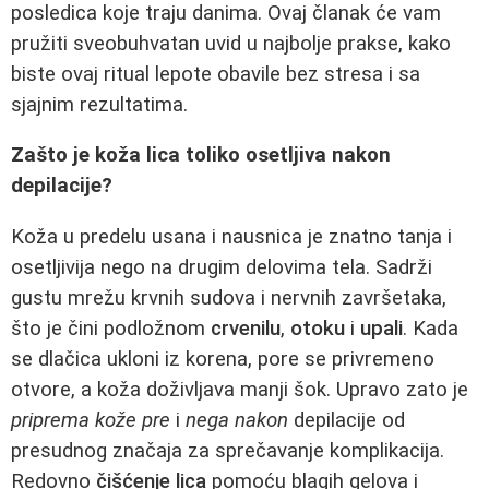
posledica koje traju danima. Ovaj članak će vam
pružiti sveobuhvatan uvid u najbolje prakse, kako
biste ovaj ritual lepote obavile bez stresa i sa
sjajnim rezultatima.
Zašto je koža lica toliko osetljiva nakon
depilacije?
Koža u predelu usana i nausnica je znatno tanja i
osetljivija nego na drugim delovima tela. Sadrži
gustu mrežu krvnih sudova i nervnih završetaka,
što je čini podložnom
crvenilu
,
otoku
i
upali
. Kada
se dlačica ukloni iz korena, pore se privremeno
otvore, a koža doživljava manji šok. Upravo zato je
priprema kože pre
i
nega nakon
depilacije od
presudnog značaja za sprečavanje komplikacija.
Redovno
čišćenje lica
pomoću blagih gelova i