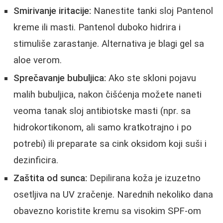
Smirivanje iritacije:
Nanestite tanki sloj Pantenol
kreme ili masti. Pantenol duboko hidrira i
stimuliše zarastanje. Alternativa je blagi gel sa
aloe verom.
Sprečavanje bubuljica:
Ako ste skloni pojavu
malih bubuljica, nakon čišćenja možete naneti
veoma tanak sloj antibiotske masti (npr. sa
hidrokortikonom, ali samo kratkotrajno i po
potrebi) ili preparate sa cink oksidom koji suši i
dezinficira.
Zaštita od sunca:
Depilirana koža je izuzetno
osetljiva na UV zračenje. Narednih nekoliko dana
obavezno koristite kremu sa visokim SPF-om