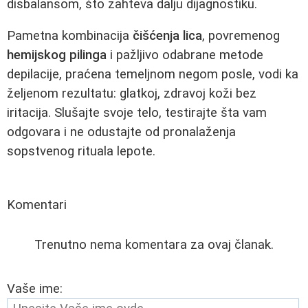
disbalansom, što zahteva dalju dijagnostiku.
Pametna kombinacija
čišćenja lica
, povremenog
hemijskog pilinga
i pažljivo odabrane metode
depilacije, praćena temeljnom negom posle, vodi ka
željenom rezultatu: glatkoj, zdravoj koži bez
iritacija. Slušajte svoje telo, testirajte šta vam
odgovara i ne odustajte od pronalaženja
sopstvenog rituala lepote.
Komentari
Trenutno nema komentara za ovaj članak.
Vaše ime: