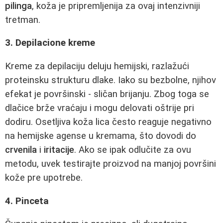
pilinga
, koža je pripremljenija za ovaj intenzivniji
tretman.
3. Depilacione kreme
Kreme za depilaciju deluju hemijski, razlažući
proteinsku strukturu dlake. Iako su bezbolne, njihov
efekat je površinski - sličan brijanju. Zbog toga se
dlačice brže vraćaju i mogu delovati oštrije pri
dodiru. Osetljiva koža lica često reaguje negativno
na hemijske agense u kremama, što dovodi do
crvenila
i
iritacije
. Ako se ipak odlučite za ovu
metodu, uvek testirajte proizvod na manjoj površini
kože pre upotrebe.
4. Pinceta