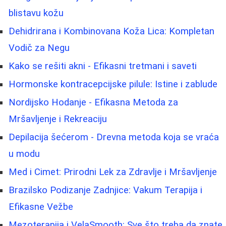
blistavu kožu
Dehidrirana i Kombinovana Koža Lica: Kompletan
Vodič za Negu
Kako se rešiti akni - Efikasni tretmani i saveti
Hormonske kontracepcijske pilule: Istine i zablude
Nordijsko Hodanje - Efikasna Metoda za
Mršavljenje i Rekreaciju
Depilacija šećerom - Drevna metoda koja se vraća
u modu
Med i Cimet: Prirodni Lek za Zdravlje i Mršavljenje
Brazilsko Podizanje Zadnjice: Vakum Terapija i
Efikasne Vežbe
Mezoterapija i VelaSmooth: Sve što treba da znate