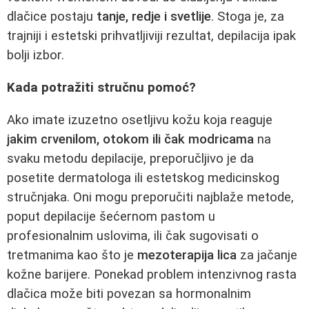
dlačice postaju
tanje, redje i svetlije
. Stoga je, za
trajniji i estetski prihvatljiviji rezultat, depilacija ipak
bolji izbor.
Kada potražiti stručnu pomoć?
Ako imate izuzetno osetljivu kožu koja reaguje
jakim crvenilom, otokom ili čak modricama
na
svaku metodu depilacije, preporučljivo je da
posetite dermatologa ili estetskog medicinskog
stručnjaka. Oni mogu preporučiti najblaže metode,
poput depilacije šećernom pastom u
profesionalnim uslovima, ili čak sugovisati o
tretmanima kao što je
mezoterapija lica
za jačanje
kožne barijere. Ponekad problem intenzivnog rasta
dlačica može biti povezan sa hormonalnim