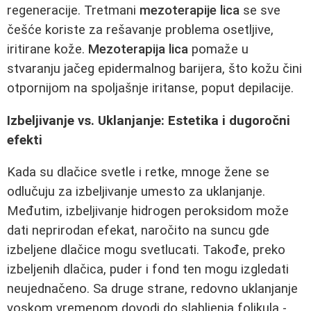
regeneracije. Tretmani
mezoterapije lica
se sve
češće koriste za rešavanje problema osetljive,
iritirane kože.
Mezoterapija lica
pomaže u
stvaranju jačeg epidermalnog barijera, što kožu čini
otpornijom na spoljašnje iritanse, poput depilacije.
Izbeljivanje vs. Uklanjanje: Estetika i dugoročni
efekti
Kada su dlačice svetle i retke, mnoge žene se
odlučuju za izbeljivanje umesto za uklanjanje.
Međutim, izbeljivanje hidrogen peroksidom može
dati neprirodan efekat, naročito na suncu gde
izbeljene dlačice mogu svetlucati. Takođe, preko
izbeljenih dlačica, puder i fond ten mogu izgledati
neujednačeno. Sa druge strane, redovno uklanjanje
voskom vremenom dovodi do slabljenja folikula -