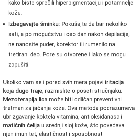
kako biste sprečili hiperpigmentaciju i potamnelje
kože.
Izbegavajte šminku:
Pokušajte da bar nekoliko
sati, a po mogućstvu i ceo dan nakon depilacije,
ne nanosite puder, korektor ili rumenilo na
tretirani deo. Pore su otvorene i lako se mogu
zapušiti.
Ukoliko vam se i pored svih mera pojavi
iritacija
koja dugo traje
, razmislite o poseti stručnjaku.
Mezoterapija lica
može biti odličan preventivni
tretman za jačanje kože. Ova metoda podrazumeva
ubrizgavanje koktela vitamina, antioksidanasa i
matičnih ćelija
u srednji sloj kože, što povećava
njen imunitet, elastičnost i sposobnost