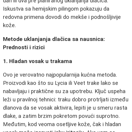
dan ili dva pre planiranog uklanjanja dlačica.
Iskustva sa hemijskim pilingom pokazuju da
redovna primena dovodi do mekše i podnošljivije
kože.
Metode uklanjanja dlačica sa nausnica:
Prednosti i rizici
1. Hladan vosak u trakama
Ovo je verovatno najpopularnija kućna metoda.
Proizvodi kao što su Lycia ili Veet trake lako se
nabavljaju i praktične su za upotrebu. Ključ uspeha
leži u pravilnoj tehnici: traku dobro protrljati između
dlanova da se vosak aktivira, lepiti je u smeru rasta
dlake, a zatim brzim pokretom povući suprotno.
Međutim, kod veoma osetljive kože, čak i hladan