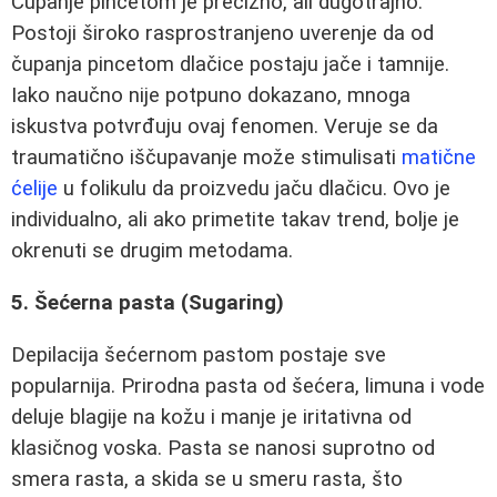
Čupanje pincetom je precizno, ali dugotrajno.
Postoji široko rasprostranjeno uverenje da od
čupanja pincetom dlačice postaju jače i tamnije.
Iako naučno nije potpuno dokazano, mnoga
iskustva potvrđuju ovaj fenomen. Veruje se da
traumatično iščupavanje može stimulisati
matične
ćelije
u folikulu da proizvedu jaču dlačicu. Ovo je
individualno, ali ako primetite takav trend, bolje je
okrenuti se drugim metodama.
5. Šećerna pasta (Sugaring)
Depilacija šećernom pastom postaje sve
popularnija. Prirodna pasta od šećera, limuna i vode
deluje blagije na kožu i manje je iritativna od
klasičnog voska. Pasta se nanosi suprotno od
smera rasta, a skida se u smeru rasta, što