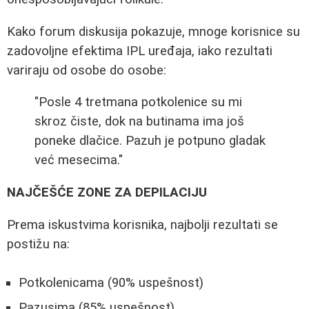
Kako forum diskusija pokazuje, mnoge korisnice su
zadovoljne efektima IPL uređaja, iako rezultati
variraju od osobe do osobe:
"Posle 4 tretmana potkolenice su mi
skroz čiste, dok na butinama ima još
poneke dlačice. Pazuh je potpuno gladak
već mesecima."
NAJČEŠĆE ZONE ZA DEPILACIJU
Prema iskustvima korisnika, najbolji rezultati se
postižu na:
Potkolenicama (90% uspešnost)
Pazusima (85% uspešnost)