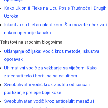
Kako Ukloniti Fleke na Licu Posle Trudnoće i Drugih
Uzroka
Iskustva sa blefaroplastikom: Šta možete očekivati
nakon operacije kapaka
Tekstovi na srodnim blogovima
Uklanjanje ožiljaka: Vodič kroz metode, iskustva i
oporavak
Ultimativni vodič za vežbanje sa vijačom: Kako
zategnuti telo i boriti se sa celulitom
Sveobuhvatni vodič kroz zaštitu od sunca i
postizanje prelepe boje kože
Sveobuhvatan vodič kroz anticelulit masažu i