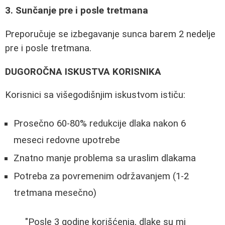
3. Sunčanje pre i posle tretmana
Preporučuje se izbegavanje sunca barem 2 nedelje
pre i posle tretmana.
DUGOROČNA ISKUSTVA KORISNIKA
Korisnici sa višegodišnjim iskustvom ističu:
Prosečno 60-80% redukcije dlaka nakon 6
meseci redovne upotrebe
Znatno manje problema sa uraslim dlakama
Potreba za povremenim održavanjem (1-2
tretmana mesečno)
"Posle 3 godine korišćenja, dlake su mi