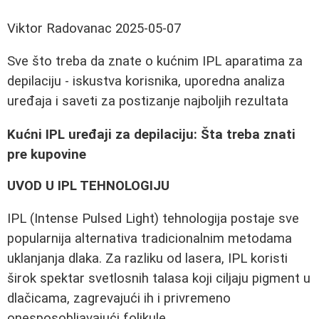
Viktor Radovanac
2025-05-07
Sve što treba da znate o kućnim IPL aparatima za
depilaciju - iskustva korisnika, uporedna analiza
uređaja i saveti za postizanje najboljih rezultata
Kućni IPL uređaji za depilaciju: Šta treba znati
pre kupovine
UVOD U IPL TEHNOLOGIJU
IPL (Intense Pulsed Light) tehnologija postaje sve
popularnija alternativa tradicionalnim metodama
uklanjanja dlaka. Za razliku od lasera, IPL koristi
širok spektar svetlosnih talasa koji ciljaju pigment u
dlačicama, zagrevajući ih i privremeno
onesposobljavajući folikule.