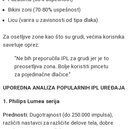
Bikini zoni (70-80% uspešnost)
Licu (varira u zavisnosti od tipa dlaka)
Za osetljive zone kao što su grudi, većina korisnika
savetuje oprez:
"Ne bih preporučila IPL za grudi jer je to
preosetljiva zona. Bolje koristiti pincetu
za pojedinačne dlačice."
UPOREDNA ANALIZA POPULARNIH IPL UREĐAJA
1. Philips Lumea serija
Prednosti:
Dugotrajnost (do 250.000 impulsa),
različiti nastavci za različite delove tela, dobre