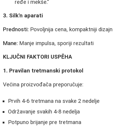
ređe i mekše."
3. Silk'n aparati
Prednosti:
Povoljnija cena, kompaktniji dizajn
Mane:
Manje impulsa, sporiji rezultati
KLJUČNI FAKTORI USPĚHA
1. Pravilan tretmanski protokol
Većina proizvođača preporučuje:
Prvih 4-6 tretmana na svake 2 nedelje
Održavanje svakih 4-8 nedelja
Potpuno brijanje pre tretmana