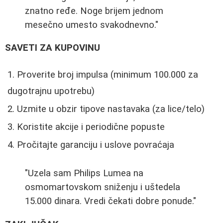
znatno ređe. Noge brijem jednom
mesečno umesto svakodnevno."
SAVETI ZA KUPOVINU
Proverite broj impulsa (minimum 100.000 za
dugotrajnu upotrebu)
Uzmite u obzir tipove nastavaka (za lice/telo)
Koristite akcije i periodične popuste
Pročitajte garanciju i uslove povraćaja
"Uzela sam Philips Lumea na
osmomartovskom sniženju i uštedela
15.000 dinara. Vredi čekati dobre ponude."