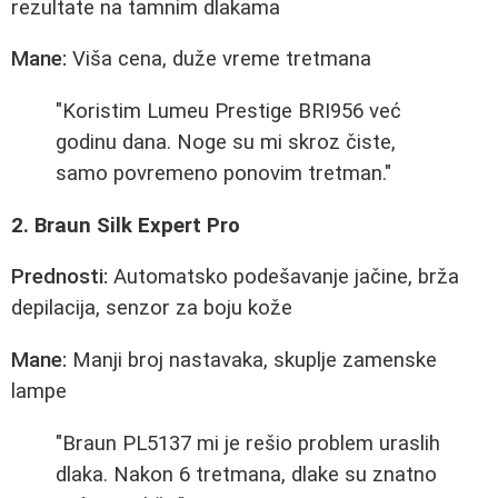
rezultate na tamnim dlakama
Mane:
Viša cena, duže vreme tretmana
"Koristim Lumeu Prestige BRI956 već
godinu dana. Noge su mi skroz čiste,
samo povremeno ponovim tretman."
2. Braun Silk Expert Pro
Prednosti:
Automatsko podešavanje jačine, brža
depilacija, senzor za boju kože
Mane:
Manji broj nastavaka, skuplje zamenske
lampe
"Braun PL5137 mi je rešio problem uraslih
dlaka. Nakon 6 tretmana, dlake su znatno