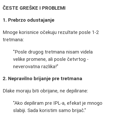
ČESTE GREŠKE I PROBLEMI
1. Prebrzo odustajanje
Mnoge korisnice očekuju rezultate posle 1-2
tretmana:
"Posle drugog tretmana nisam videla
velike promene, ali posle četvrtog -
neverovatna razlika!"
2. Nepravilno brijanje pre tretmana
Dlake moraju biti obrijane, ne depilirane:
"Ako depiliram pre IPL-a, efekat je mnogo
slabiji. Sada koristim samo brijač."