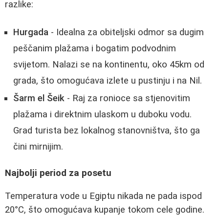
razlike:
Hurgada
- Idealna za obiteljski odmor sa dugim
peščanim plažama i bogatim podvodnim
svijetom. Nalazi se na kontinentu, oko 45km od
grada, što omogućava izlete u pustinju i na Nil.
Šarm el Šeik
- Raj za ronioce sa stjenovitim
plažama i direktnim ulaskom u duboku vodu.
Grad turista bez lokalnog stanovništva, što ga
čini mirnijim.
Najbolji period za posetu
Temperatura vode u Egiptu nikada ne pada ispod
20°C, što omogućava kupanje tokom cele godine.