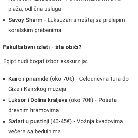
plaža, odlična usluga
Savoy Sharm
- Luksuzan smeštaj sa prelepim
koralskim grebenima
Fakultativni izleti - šta obići?
Egipt nudi bogat izbor ekskurzija:
Kairo i piramide
(oko 70€) - Celodnevna tura do
Gize i Kairskog muzeja
Luksor i Dolina kraljeva
(oko 70€) - Poseta
drevnim hramovima
Safari u pustinji
(40-45€) - Vožnja kvadovima i
večera sa beduinima