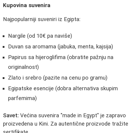
Kupovina suvenira
Najpopularniji suveniri iz Egipta:
Nargile (od 10€ pa naviše)
Duvan sa aromama (jabuka, menta, kajsija)
Papirus sa hijeroglifima (obratite pažnju na
originalnost)
Zlato i srebro (pazite na cenu po gramu)
Egipatske esencije (dobra alternativa skupim
parfemima)
Savet:
Većina suvenira "made in Egypt" je zapravo
proizvedena u Kini. Za autentične proizvode tražite
sertifikate.