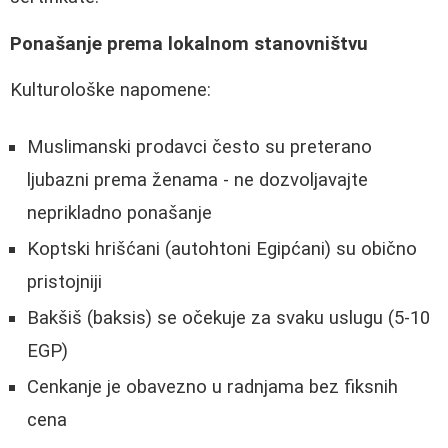
Ponašanje prema lokalnom stanovništvu
Kulturološke napomene:
Muslimanski prodavci često su preterano
ljubazni prema ženama - ne dozvoljavajte
neprikladno ponašanje
Koptski hrišćani (autohtoni Egipćani) su obično
pristojniji
Bakšiš (baksis) se očekuje za svaku uslugu (5-10
EGP)
Cenkanje je obavezno u radnjama bez fiksnih
cena