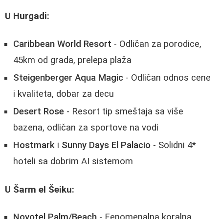
U Hurgadi:
Caribbean World Resort
- Odličan za porodice,
45km od grada, prelepa plaža
Steigenberger Aqua Magic
- Odličan odnos cene
i kvaliteta, dobar za decu
Desert Rose
- Resort tip smeštaja sa više
bazena, odličan za sportove na vodi
Hostmark
i
Sunny Days El Palacio
- Solidni 4*
hoteli sa dobrim AI sistemom
U Šarm el Šeiku:
Novotel Palm/Beach
- Fenomenalna koralna