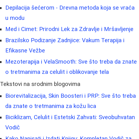
Depilacija šećerom - Drevna metoda koja se vraća
u modu
Med i Cimet: Prirodni Lek za Zdravlje i Mršavljenje
Brazilsko Podizanje Zadnjice: Vakum Terapija i
Efikasne Vežbe
Mezoterapija i VelaSmooth: Sve što treba da znate
o tretmanima za celulit i oblikovanje tela
Tekstovi na srodnim blogovima
Biorevitalizacija, Skin Boosteri i PRP: Sve što treba
da znate o tretmanima za kožu lica
Biciklizam, Celulit i Estetski Zahvati: Sveobuhvatan
Vodič
Kako Napisati i Izdati Knjigu: Kompletan Vodič za