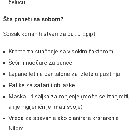
želucu
Šta poneti sa sobom?
Spisak korisnih stvari za put u Egipt:
Krema za sunčanje sa visokim faktorom
Šešir i naočare za sunce
Lagane letnje pantalone za izlete u pustinju
Patike za safari i obilazke
Maska i disaljka za ronjenje (može se iznajmiti,
ali je higijeničnije imati svoje)
Vreća za spavanje ako planirate krstarenje
Nilom