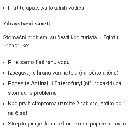
Pratite uputstva lokalnih vodiča
Zdravstveni saveti
Stomačni problemi su česti kod turista u Egiptu.
Preporuke:
Pijte samo flaširanu vodu
Izbegavajte hranu van hotela (naročito uličnu)
Ponesite
Antinal
ili
Enterofuryl
(nifuroxazid) za
stomačne probleme
Kod prvih simptoma uzmite 2 tablete, zatim po 1
na 6 sati
Streptoquin je dobar izbor ako se pojave bolovi u