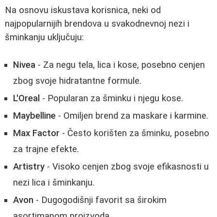
Na osnovu iskustava korisnica, neki od
najpopularnijih brendova u svakodnevnoj nezi i
šminkanju uključuju:
Nivea
- Za negu tela, lica i kose, posebno cenjen
zbog svoje hidratantne formule.
L'Oreal
- Popularan za šminku i njegu kose.
Maybelline
- Omiljen brend za maskare i karmine.
Max Factor
- Često korišten za šminku, posebno
za trajne efekte.
Artistry
- Visoko cenjen zbog svoje efikasnosti u
nezi lica i šminkanju.
Avon
- Dugogodišnji favorit sa širokim
asortimanom proizvoda.