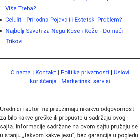
Više Treba?
Celulit - Prirodna Pojava ili Estetski Problem?
Najbolji Saveti za Negu Kose i Kože - Domaći
Trikovi
O nama
|
Kontakt
|
Politika privatnosti
|
Uslovi
korišćenja
|
Marketinški servisi
Urednici i autori ne preuzimaju nikakvu odgovornost
za bilo kakve greške ili propuste u sadržaju ovog
sajta. Informacije sadržane na ovom sajtu pružaju se
u stanju „takvom kakve jesu“, bez garancija u pogledu