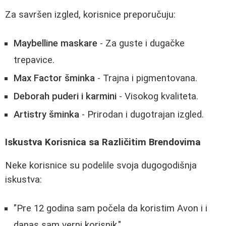
Za savršen izgled, korisnice preporučuju:
Maybelline maskare
- Za guste i dugačke
trepavice.
Max Factor šminka
- Trajna i pigmentovana.
Deborah puderi i karmini
- Visokog kvaliteta.
Artistry šminka
- Prirodan i dugotrajan izgled.
Iskustva Korisnica sa Različitim Brendovima
Neke korisnice su podelile svoja dugogodišnja
iskustva:
"Pre 12 godina sam počela da koristim Avon i i
danas sam verni korisnik."