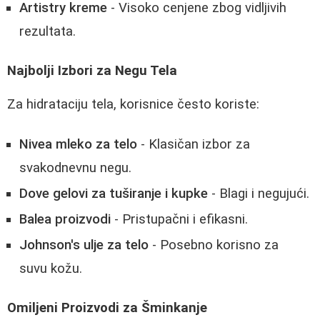
Artistry kreme
- Visoko cenjene zbog vidljivih
rezultata.
Najbolji Izbori za Negu Tela
Za hidrataciju tela, korisnice često koriste:
Nivea mleko za telo
- Klasičan izbor za
svakodnevnu negu.
Dove gelovi za tuširanje i kupke
- Blagi i negujući.
Balea proizvodi
- Pristupačni i efikasni.
Johnson's ulje za telo
- Posebno korisno za
suvu kožu.
Omiljeni Proizvodi za Šminkanje