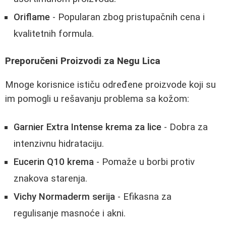
Oriflame
- Popularan zbog pristupačnih cena i
kvalitetnih formula.
Preporučeni Proizvodi za Negu Lica
Mnoge korisnice ističu određene proizvode koji su
im pomogli u rešavanju problema sa kožom:
Garnier Extra Intense krema za lice
- Dobra za
intenzivnu hidrataciju.
Eucerin Q10 krema
- Pomaže u borbi protiv
znakova starenja.
Vichy Normaderm serija
- Efikasna za
regulisanje masnoće i akni.