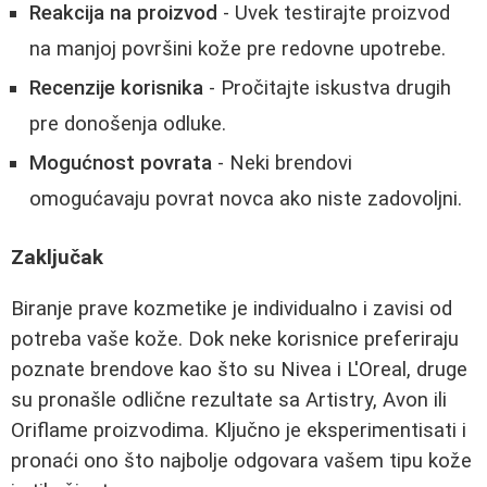
Reakcija na proizvod
- Uvek testirajte proizvod
na manjoj površini kože pre redovne upotrebe.
Recenzije korisnika
- Pročitajte iskustva drugih
pre donošenja odluke.
Mogućnost povrata
- Neki brendovi
omogućavaju povrat novca ako niste zadovoljni.
Zaključak
Biranje prave kozmetike je individualno i zavisi od
potreba vaše kože. Dok neke korisnice preferiraju
poznate brendove kao što su Nivea i L'Oreal, druge
su pronašle odlične rezultate sa Artistry, Avon ili
Oriflame proizvodima. Ključno je eksperimentisati i
pronaći ono što najbolje odgovara vašem tipu kože