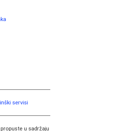
aka
nški servisi
i propuste u sadržaju