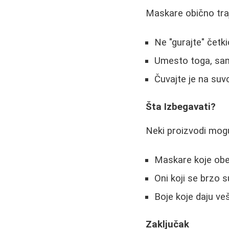
Maskare obično traj
Ne "gurajte" četk
Umesto toga, samo
Čuvajte je na suv
Šta Izbegavati?
Neki proizvodi mogu
Maskare koje obe
Oni koji se brzo s
Boje koje daju veš
Zaključak