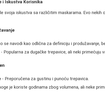
 i Iskustva Korisnika
le svoja iskustva sa različitim maskarama. Evo nekih 
žavanje
o se navodi kao odlična za definiciju i produžavanje, b
- Popularna za dugačke trepavice, ali neki primećuju var
en
e
- Preporučena za gustinu i punoću trepavica.
oge je koriste godinama zbog volumena, ali neke prim