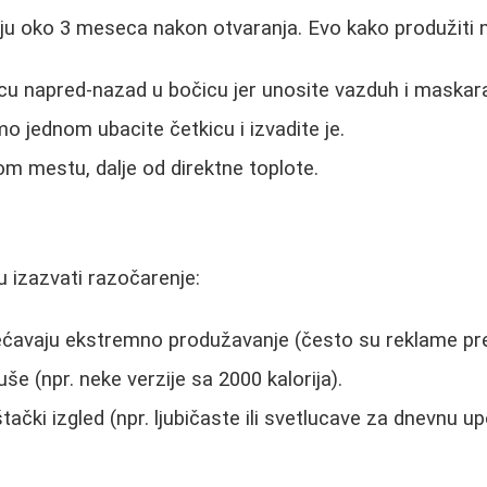
u oko 3 meseca nakon otvaranja. Evo kako produžiti n
icu napred-nazad u bočicu jer unosite vazduh i maskara
 jednom ubacite četkicu i izvadite je.
om mestu, dalje od direktne toplote.
 izazvati razočarenje:
ćavaju ekstremno produžavanje (često su reklame pre
uše (npr. neke verzije sa 2000 kalorija).
tački izgled (npr. ljubičaste ili svetlucave za dnevnu up