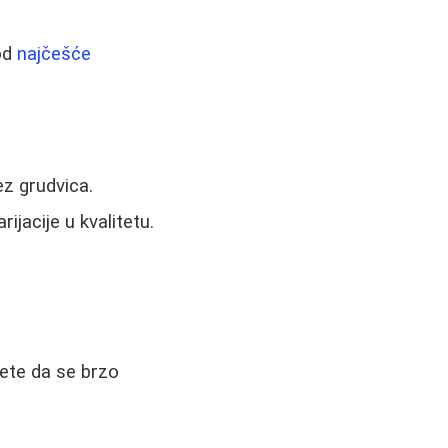
od
najčešće
ez grudvica.
ijacije u kvalitetu.
ete da se brzo