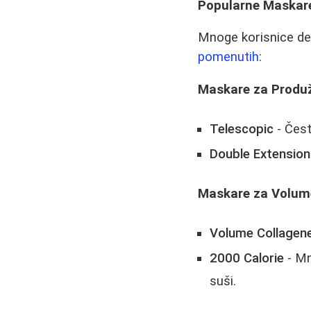
Popularne Maskare
Mnoge korisnice de
pomenutih
:
Maskare za Produ
Telescopic
- Čest
Double Extension
Maskare za Volum
Volume Collagen
2000 Calorie
- Mn
suši.