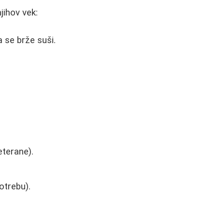
jihov vek:
 se brže suši.
terane).
otrebu).