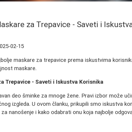
askare za Trepavice - Saveti i Iskustv
025-02-15
jbolje maskare za trepavice prema iskustvima korisnika
ajnost maskare.
a Trepavice - Saveti i Iskustva Korisnika
avan deo šminke za mnoge žene. Pravi izbor može učin
čnog izgleda. U ovom članku, prikupili smo iskustva ko
e za nanošenje i kako odabrati onu koja najbolje odgov