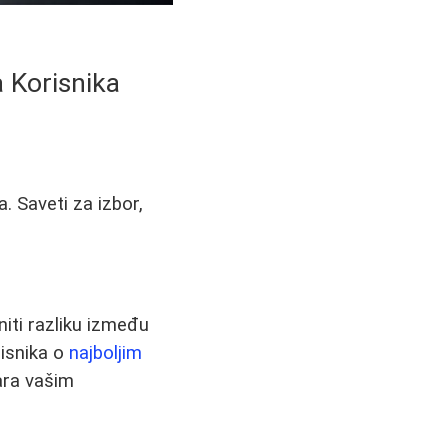
a Korisnika
. Saveti za izbor,
iti razliku između
risnika o
najboljim
ara vašim