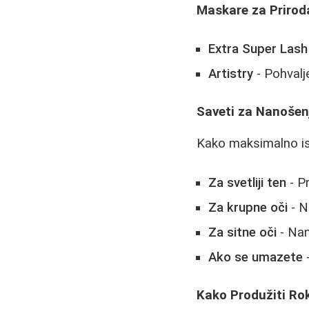
Maskare za Prirod
Extra Super Lash
Artistry
- Pohvalj
Saveti za Nanošen
Kako maksimalno isk
Za svetliji ten
- P
Za krupne oči
- N
Za sitne oči
- Nan
Ako se umazete
-
Kako Produžiti Ro