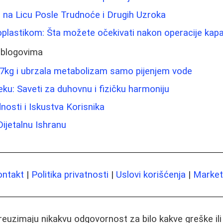
e na Licu Posle Trudnoće i Drugih Uzroka
oplastikom: Šta možete očekivati nakon operacije kap
 blogovima
 7kg i ubrzala metabolizam samo pijenjem vode
eku: Saveti za duhovnu i fizičku harmoniju
dnosti i Iskustva Korisnika
Dijetalnu Ishranu
ontakt
|
Politika privatnosti
|
Uslovi korišćenja
|
Marketi
preuzimaju nikakvu odgovornost za bilo kakve greške il