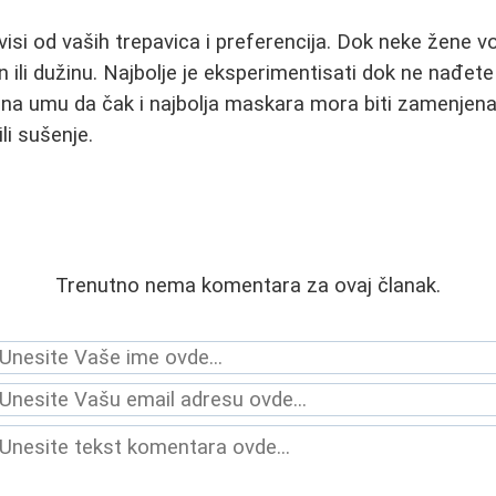
isi od vaših trepavica i preferencija. Dok neke žene vo
 ili dužinu. Najbolje je eksperimentisati dok ne nađet
 na umu da čak i najbolja maskara mora biti zamenjen
ili sušenje.
Trenutno nema komentara za ovaj članak.