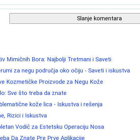
Slanje komentara
iv Mimičnih Bora: Najbolji Tretmani i Saveti
rumi za negu područja oko očiju - Saveti i iskustva
ave Kozmetičke Proizvode za Negu Kože
elo: Sve što treba da znate
blematične kože lica - Iskustva i rešenja
ne, Rizici i Iskustva
pletan Vodič za Estetsku Operaciju Nosa
eba Da Znate Pre Prve Aplikacije