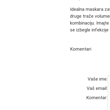
Idealna maskara zav
druge traže volumen
kombinaciju. Imajte
se izbegle infekcije 
Komentari
Vaše ime:
Vaš email:
Komentar: