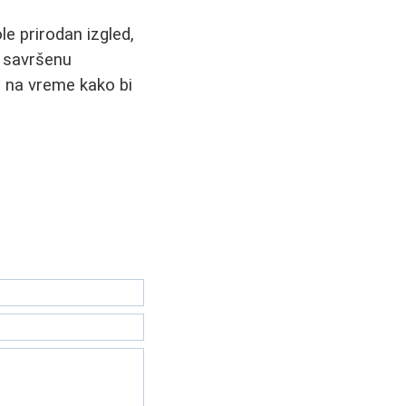
le prirodan izgled,
e savršenu
a na vreme kako bi