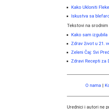
Kako Ukloniti Flek
Iskustva sa blefar
Tekstovi na srodnim
Kako sam izgubila
Zdrav život u 21. v
Zeleni Čaj: Svi Pre
Zdravi Recepti za 
O nama
|
K
Urednici i autori ne 