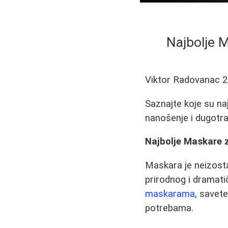
Najbolje M
Viktor Radovanac
2
Saznajte koje su na
nanošenje i dugotr
Najbolje Maskare z
Maskara je neizost
prirodnog i dramati
maskarama
, savet
potrebama.