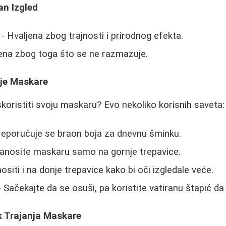
an Izgled
- Hvaljena zbog trajnosti i prirodnog efekta.
ena zbog toga što se ne razmazuje.
je Maskare
oristiti svoju maskaru? Evo nekoliko korisnih saveta:
reporučuje se braon boja za dnevnu šminku.
anosite maskaru samo na gornje trepavice.
ositi i na donje trepavice kako bi oči izgledale veće.
 Sačekajte da se osuši, pa koristite vatiranu štapić da 
k Trajanja Maskare