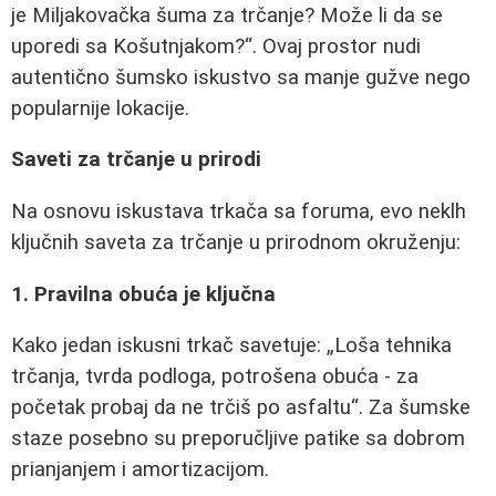
je Miljakovačka šuma za trčanje? Može li da se
uporedi sa Košutnjakom?
. Ovaj prostor nudi
autentično šumsko iskustvo sa manje gužve nego
popularnije lokacije.
Saveti za trčanje u prirodi
Na osnovu iskustava trkača sa foruma, evo neklh
ključnih saveta za trčanje u prirodnom okruženju:
1. Pravilna obuća je ključna
Kako jedan iskusni trkač savetuje:
Loša tehnika
trčanja, tvrda podloga, potrošena obuća - za
početak probaj da ne trčiš po asfaltu
. Za šumske
staze posebno su preporučljive patike sa dobrom
prianjanjem i amortizacijom.