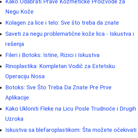
Kako Odabrati Prave Kozmetičke Proizvode za
Negu Kože
Kolagen za lice i telo: Sve što treba da znate
Saveti za negu problematične kože lica - Iskustva i
rešenja
Fileri i Botoks: Istine, Rizici i Iskustva
Rinoplastika: Kompletan Vodič za Estetsku
Operaciju Nosa
Botoks: Sve Što Treba Da Znate Pre Prve
Aplikacije
Kako Ukloniti Fleke na Licu Posle Trudnoće i Drugih
Uzroka
Iskustva sa blefaroplastikom: Šta možete očekivati