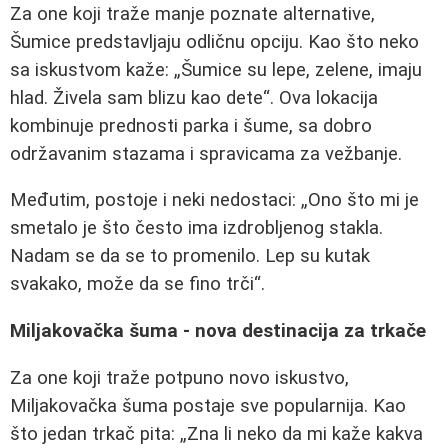
Za one koji traže manje poznate alternative,
Šumice predstavljaju odličnu opciju. Kao što neko
sa iskustvom kaže:
Šumice su lepe, zelene, imaju
hlad. Živela sam blizu kao dete
. Ova lokacija
kombinuje prednosti parka i šume, sa dobro
održavanim stazama i spravicama za vežbanje.
Međutim, postoje i neki nedostaci:
Ono što mi je
smetalo je što često ima izdrobljenog stakla.
Nadam se da se to promenilo. Lep su kutak
svakako, može da se fino trči
.
Miljakovačka šuma - nova destinacija za trkače
Za one koji traže potpuno novo iskustvo,
Miljakovačka šuma postaje sve popularnija. Kao
što jedan trkač pita:
Zna li neko da mi kaže kakva