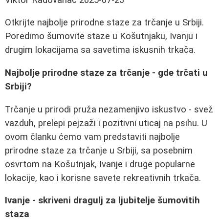
Otkrijte najbolje prirodne staze za trčanje u Srbiji.
Poredimo šumovite staze u Košutnjaku, Ivanju i
drugim lokacijama sa savetima iskusnih trkača.
Najbolje prirodne staze za trčanje - gde trčati u
Srbiji?
Trčanje u prirodi pruža nezamenjivo iskustvo - svež
vazduh, prelepi pejzaži i pozitivni uticaj na psihu. U
ovom članku ćemo vam predstaviti najbolje
prirodne staze za trčanje u Srbiji, sa posebnim
osvrtom na Košutnjak, Ivanje i druge popularne
lokacije, kao i korisne savete rekreativnih trkača.
Ivanje - skriveni dragulj za ljubitelje šumovitih
staza