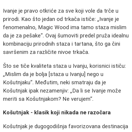
Ivanje je pravo otkriće za sve koji vole da trče u
prirodi. Kao što jedan od trkača ističe:
Ivanje je
fenomenalno, Magic Wood ima tamo staza mislim
da je za pešake
. Ovaj šumoviti predel pruža idealnu
kombinaciju prirodnih staza i tartana, što ga čini
savršenim za različite nivoe trkača.
Što se tiče kvaliteta staza u Ivanju, korisnici ističu:
Mislim da je bolja [staza u Ivanju] nego u
Košutnjaku
. Međutim, neki smatraju da je
Košutnjak ipak nezamenjiv:
Da li se Ivanje može
meriti sa Košutnjakom? Ne verujem
.
Košutnjak - klasik koji nikada ne razočara
Košutnjak je dugogodišnja favorizovana destinacija