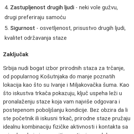
Zastupljenost drugih ljudi
- neki vole gužvu,
drugi preferiraju samoću
Sigurnost
- osvetljenost, prisustvo drugih ljudi,
kvalitet održavanja staze
Zaključak
Srbija nudi bogat izbor prirodnih staza za trčanje,
od popularnog Košutnjaka do manje poznatih
lokacija kao što su Ivanje i Miljakovačka šuma. Kao
što iskustva trkača pokazuju, ključ uspeha leži u
pronalaženju staze koja vam najviše odgovara i
postepenom poboljšanju kondicije. Bez obzira da li
ste početnik ili iskusni trkač, prirodne staze pružaju
idealnu kombinaciju fizičke aktivnosti i kontakta sa