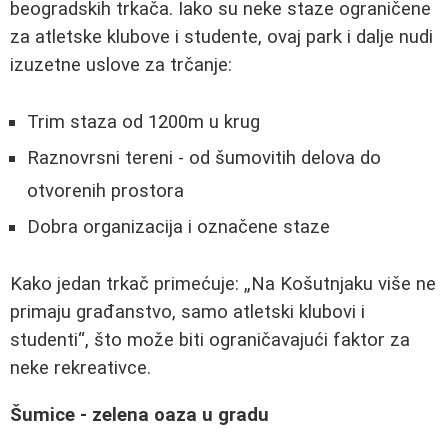
beogradskih trkača. Iako su neke staze ograničene
za atletske klubove i studente, ovaj park i dalje nudi
izuzetne uslove za trčanje:
Trim staza od 1200m u krug
Raznovrsni tereni - od šumovitih delova do
otvorenih prostora
Dobra organizacija i označene staze
Kako jedan trkač primećuje:
Na Košutnjaku više ne
primaju građanstvo, samo atletski klubovi i
studenti
, što može biti ograničavajući faktor za
neke rekreativce.
Šumice - zelena oaza u gradu