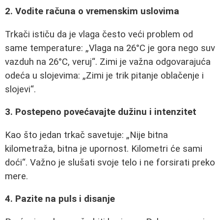
2. Vodite računa o vremenskim uslovima
Trkači ističu da je vlaga često veći problem od
same temperature:
Vlaga na 26°C je gora nego suv
vazduh na 26°C, veruj
. Zimi je važna odgovarajuća
odeća u slojevima:
Zimi je trik pitanje oblačenje i
slojevi
.
3. Postepeno povećavajte dužinu i intenzitet
Kao što jedan trkač savetuje:
Nije bitna
kilometraža, bitna je upornost. Kilometri će sami
doći
. Važno je slušati svoje telo i ne forsirati preko
mere.
4. Pazite na puls i disanje