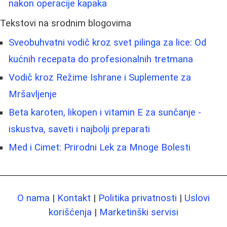
nakon operacije kapaka
Tekstovi na srodnim blogovima
Sveobuhvatni vodič kroz svet pilinga za lice: Od
kućnih recepata do profesionalnih tretmana
Vodič kroz Režime Ishrane i Suplemente za
Mršavljenje
Beta karoten, likopen i vitamin E za sunčanje -
iskustva, saveti i najbolji preparati
Med i Cimet: Prirodni Lek za Mnoge Bolesti
O nama
|
Kontakt
|
Politika privatnosti
|
Uslovi
korišćenja
|
Marketinški servisi