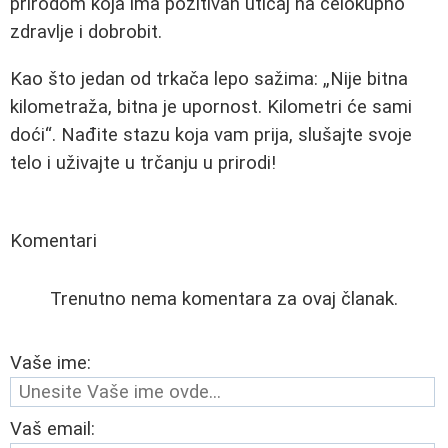
prirodom koja ima pozitivan uticaj na celokupno
zdravlje i dobrobit.
Kao što jedan od trkača lepo sažima:
Nije bitna
kilometraža, bitna je upornost. Kilometri će sami
doći
. Nađite stazu koja vam prija, slušajte svoje
telo i uživajte u trčanju u prirodi!
Komentari
Trenutno nema komentara za ovaj članak.
Vaše ime:
Vaš email: