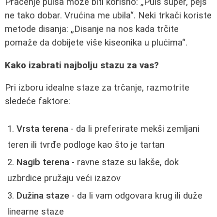
Praćenje pulsa može biti korisno:
Puls super, pejs
ne tako dobar. Vrućina me ubila
. Neki trkači koriste
metode disanja:
Disanje na nos kada trčite
pomaže da dobijete više kiseonika u plućima
.
Kako izabrati najbolju stazu za vas?
Pri izboru idealne staze za trčanje, razmotrite
sledeće faktore:
Vrsta terena
- da li preferirate mekši zemljani
teren ili tvrđe podloge kao što je tartan
Nagib terena
- ravne staze su lakše, dok
uzbrdice pružaju veći izazov
Dužina staze
- da li vam odgovara krug ili duže
linearne staze