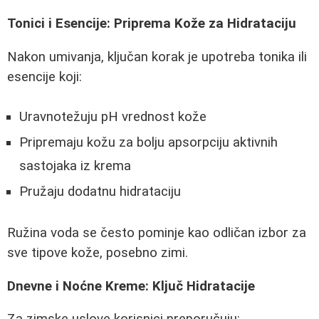
Tonici i Esencije: Priprema Kože za Hidrataciju
Nakon umivanja, ključan korak je upotreba tonika ili
esencije koji:
Uravnotežuju pH vrednost kože
Pripremaju kožu za bolju apsorpciju aktivnih
sastojaka iz krema
Pružaju dodatnu hidrataciju
Ružina voda se često pominje kao odličan izbor za
sve tipove kože, posebno zimi.
Dnevne i Noćne Kreme: Ključ Hidratacije