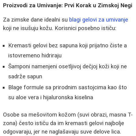
Proizvodi za Umivanje: Prvi Korak u Zimskoj Negi
Za zimske dane idealni su
blagi gelovi za umivanje
koji ne isušuju kožu. Korisnici posebno ističu:
Kremasti gelovi bez sapuna koji prijatno čiste a
istovremeno hidriraju
Šamponi namenjeni osetljivoj dečjoj koži koji ne
sadrže sapun
Blage formule sa prirodnim sastojcima kao što
su aloe vera i hijaluronska kiselina
Osobe sa mešovitom kožom (suvi obrazi, masna T-
zona) često ističu da im kremasti gelovi najbolje
odgovaraju, jer ne naglašavaju suve delove lica.