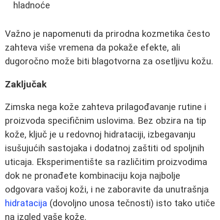
hladnoće
Važno je napomenuti da prirodna kozmetika često
zahteva više vremena da pokaže efekte, ali
dugoročno može biti blagotvorna za osetljivu kožu.
Zaključak
Zimska nega kože zahteva prilagođavanje rutine i
proizvoda specifičnim uslovima. Bez obzira na tip
kože, ključ je u redovnoj hidrataciji, izbegavanju
isušujućih sastojaka i dodatnoj zaštiti od spoljnih
uticaja. Eksperimentište sa različitim proizvodima
dok ne pronađete kombinaciju koja najbolje
odgovara vašoj koži, i ne zaboravite da unutrašnja
hidratacija
(dovoljno unosa tečnosti) isto tako utiče
na izgled vaše kože.