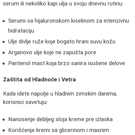
serum ili nekoliko kapi ulja u svoju dnevnu rutinu:
Serumi sa hijaluronskom kiselinom za intenzivnu
hidrataciju
Ulje divlje ruže koje bogato hrani suvu kožu
Arganovo ulje koje ne zapušta pore
Pantenol mast koja brzo sanira isušene delove
Zaštita od Hladnoće i Vetra
Kada idete napolje u hladnim zimskim danima,
korisnici savetuju:
Nanosenje debljeg sloja kreme pre izlaska
Korišćenje kremi sa glicerinom i masnim