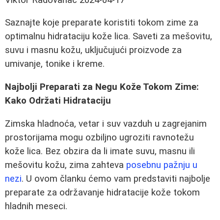
Saznajte koje preparate koristiti tokom zime za
optimalnu hidrataciju kože lica. Saveti za mešovitu,
suvu i masnu kožu, uključujući proizvode za
umivanje, tonike i kreme.
Najbolji Preparati za Negu Kože Tokom Zime:
Kako Održati Hidrataciju
Zimska hladnoća, vetar i suv vazduh u zagrejanim
prostorijama mogu ozbiljno ugroziti ravnotežu
kože lica. Bez obzira da li imate suvu, masnu ili
mešovitu kožu, zima zahteva
posebnu pažnju u
nezi
. U ovom članku ćemo vam predstaviti najbolje
preparate za održavanje hidratacije kože tokom
hladnih meseci.