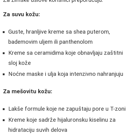
Za zimske uslove korisnici preporučuju:
Za suvu kožu:
Guste, hranljive kreme sa shea puterom,
bademovim uljem ili panthenolom
Kreme sa ceramidima koje obnavljaju zaštitni
sloj kože
Noćne maske i ulja koja intenzivno nahranjuju
Za mešovitu kožu:
Lakše formule koje ne zapuštaju pore u T-zoni
Kreme koje sadrže hijaluronsku kiselinu za
hidrataciju suvih delova