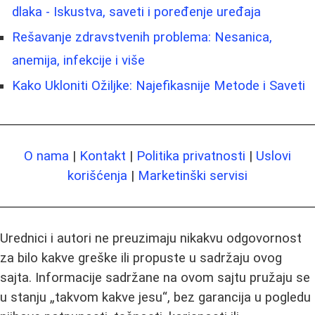
dlaka - Iskustva, saveti i poređenje uređaja
Rešavanje zdravstvenih problema: Nesanica,
anemija, infekcije i više
Kako Ukloniti Ožiljke: Najefikasnije Metode i Saveti
O nama
|
Kontakt
|
Politika privatnosti
|
Uslovi
korišćenja
|
Marketinški servisi
Urednici i autori ne preuzimaju nikakvu odgovornost
za bilo kakve greške ili propuste u sadržaju ovog
sajta. Informacije sadržane na ovom sajtu pružaju se
u stanju „takvom kakve jesu“, bez garancija u pogledu