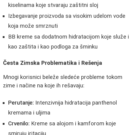
kiselinama koje stvaraju zaštitni sloj
Izbegavanje proizvoda sa visokim udelom vode
koja može smrznuti
BB kreme sa dodatnom hidratacijom koje služe i
kao zaštita i kao podloga za šminku
Česta Zimska Problematika i Rešenja
Mnogi korisnici beleže sledeće probleme tokom
zime i načine na koje ih rešavaju:
Perutanje:
Intenzivnija hidratacija panthenol
kremama i uljima
Crvenilo:
Kreme sa alojom i kamforom koje
smiruju iritaciju