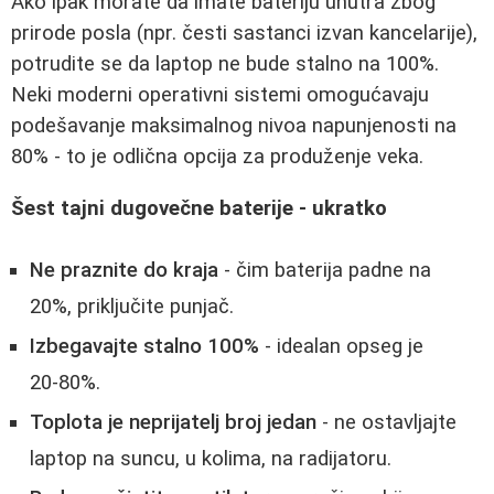
Ako ipak morate da imate bateriju unutra zbog
prirode posla (npr. česti sastanci izvan kancelarije),
potrudite se da laptop ne bude stalno na 100%.
Neki moderni operativni sistemi omogućavaju
podešavanje maksimalnog nivoa napunjenosti na
80% - to je odlična opcija za produženje veka.
Šest tajni dugovečne baterije - ukratko
Ne praznite do kraja
- čim baterija padne na
20%, priključite punjač.
Izbegavajte stalno 100%
- idealan opseg je
20‑80%.
Toplota je neprijatelj broj jedan
- ne ostavljajte
laptop na suncu, u kolima, na radijatoru.