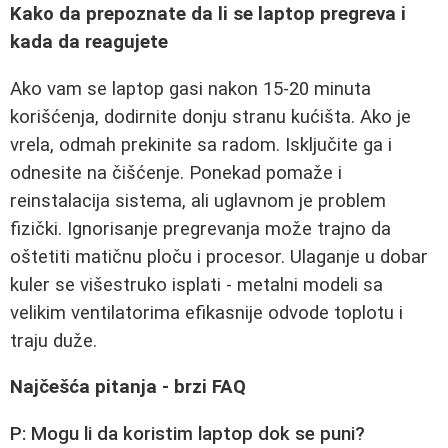
Kako da prepoznate da li se laptop pregreva i
kada da reagujete
Ako vam se laptop gasi nakon 15‑20 minuta
korišćenja, dodirnite donju stranu kućišta. Ako je
vrela, odmah prekinite sa radom. Isključite ga i
odnesite na čišćenje. Ponekad pomaže i
reinstalacija sistema, ali uglavnom je problem
fizički. Ignorisanje pregrevanja može trajno da
oštetiti matičnu ploču i procesor. Ulaganje u dobar
kuler se višestruko isplati - metalni modeli sa
velikim ventilatorima efikasnije odvode toplotu i
traju duže.
Najčešća pitanja - brzi FAQ
P: Mogu li da koristim laptop dok se puni?