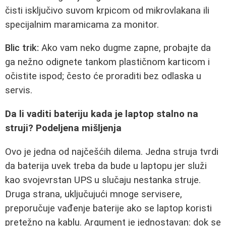
čisti isključivo suvom krpicom od mikrovlakana ili
specijalnim maramicama za monitor.
Blic trik:
Ako vam neko dugme zapne, probajte da
ga nežno odignete tankom plastičnom karticom i
očistite ispod; često će proraditi bez odlaska u
servis.
Da li vaditi bateriju kada je laptop stalno na
struji? Podeljena mišljenja
Ovo je jedna od najčešćih dilema. Jedna struja tvrdi
da baterija uvek treba da bude u laptopu jer služi
kao svojevrstan UPS u slučaju nestanka struje.
Druga strana, uključujući mnoge servisere,
preporučuje vađenje baterije ako se laptop koristi
pretežno na kablu. Argument je jednostavan: dok se