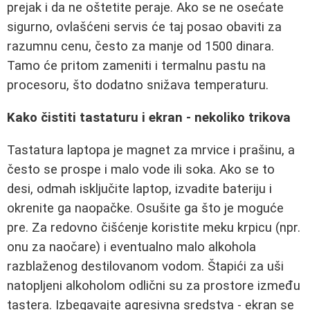
prejak i da ne oštetite peraje. Ako se ne osećate
sigurno, ovlašćeni servis će taj posao obaviti za
razumnu cenu, često za manje od 1500 dinara.
Tamo će pritom zameniti i termalnu pastu na
procesoru, što dodatno snižava temperaturu.
Kako čistiti tastaturu i ekran - nekoliko trikova
Tastatura laptopa je magnet za mrvice i prašinu, a
često se prospe i malo vode ili soka. Ako se to
desi, odmah isključite laptop, izvadite bateriju i
okrenite ga naopačke. Osušite ga što je moguće
pre. Za redovno čišćenje koristite meku krpicu (npr.
onu za naočare) i eventualno malo alkohola
razblaženog destilovanom vodom. Štapići za uši
natopljeni alkoholom odlični su za prostore između
tastera. Izbegavajte agresivna sredstva - ekran se