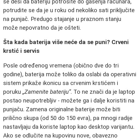
se desi da bateriju potrošite do gašenja računara,
potrudite se da je u roku od nekoliko sati priključite
na punjač. Predugo stajanje u praznom stanju
može nepovratno da je ošteti.
Šta kada baterija više neće da se puni? Crveni
krstić i servis
Posle određenog vremena (obično dve do tri
godine), baterija može toliko da oslabi da operativni
sistem prikaže ikonicu sa crvenim krstićem i
poruku
„Zamenite bateriju“
. To ne znači da je laptop
postao neupotrebljiv - možete ga i dalje koristiti na
punjaču. Zamena originalne baterije može biti
prilično skupa (od 50 do 150 evra), pa mnogi radije
nastavljaju da koriste laptop kao desktop varijantu.
Ako se odlučite na kupovinu nove, obavezno