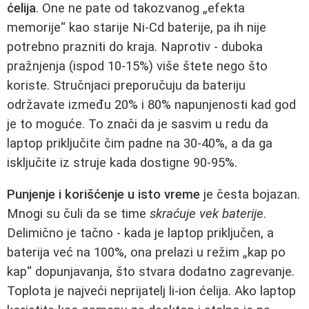
ćelija
. One ne pate od takozvanog „efekta
memorije“ kao starije Ni‑Cd baterije, pa ih nije
potrebno prazniti do kraja. Naprotiv - duboka
pražnjenja (ispod 10‑15%) više štete nego što
koriste. Stručnjaci preporučuju da bateriju
održavate između 20% i 80% napunjenosti kad god
je to moguće. To znači da je sasvim u redu da
laptop priključite čim padne na 30‑40%, a da ga
isključite iz struje kada dostigne 90‑95%.
Punjenje i korišćenje u isto vreme
je česta bojazan.
Mnogi su čuli da se time
skraćuje vek baterije
.
Delimično je tačno - kada je laptop priključen, a
baterija već na 100%, ona prelazi u režim „kap po
kap“ dopunjavanja, što stvara dodatno zagrevanje.
Toplota je najveći neprijatelj li‑ion ćelija. Ako laptop