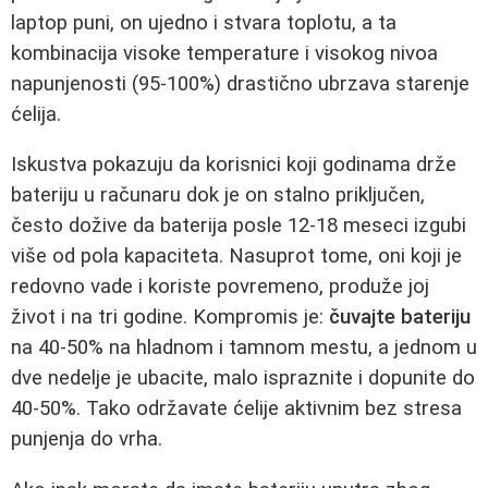
laptop puni, on ujedno i stvara toplotu, a ta
kombinacija visoke temperature i visokog nivoa
napunjenosti (95‑100%) drastično ubrzava starenje
ćelija.
Iskustva pokazuju da korisnici koji godinama drže
bateriju u računaru dok je on stalno priključen,
često dožive da baterija posle 12‑18 meseci izgubi
više od pola kapaciteta. Nasuprot tome, oni koji je
redovno vade i koriste povremeno, produže joj
život i na tri godine. Kompromis je:
čuvajte bateriju
na 40‑50% na hladnom i tamnom mestu, a jednom u
dve nedelje je ubacite, malo ispraznite i dopunite do
40‑50%. Tako održavate ćelije aktivnim bez stresa
punjenja do vrha.