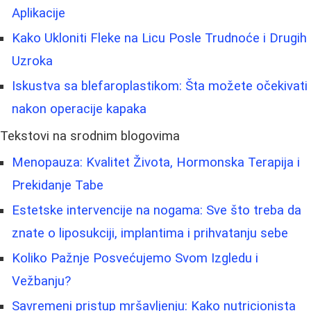
Aplikacije
Kako Ukloniti Fleke na Licu Posle Trudnoće i Drugih
Uzroka
Iskustva sa blefaroplastikom: Šta možete očekivati
nakon operacije kapaka
Tekstovi na srodnim blogovima
Menopauza: Kvalitet Života, Hormonska Terapija i
Prekidanje Tabe
Estetske intervencije na nogama: Sve što treba da
znate o liposukciji, implantima i prihvatanju sebe
Koliko Pažnje Posvećujemo Svom Izgledu i
Vežbanju?
Savremeni pristup mršavljenju: Kako nutricionista