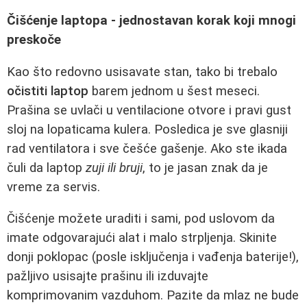
Čišćenje laptopa - jednostavan korak koji mnogi
preskoče
Kao što redovno usisavate stan, tako bi trebalo
očistiti laptop
barem jednom u šest meseci.
Prašina se uvlači u ventilacione otvore i pravi gust
sloj na lopaticama kulerа. Posledica je sve glasniji
rad ventilatora i sve češće gašenje. Ako ste ikada
čuli da laptop
zuji ili bruji
, to je jasan znak da je
vreme za servis.
Čišćenje možete uraditi i sami, pod uslovom da
imate odgovarajući alat i malo strpljenja. Skinite
donji poklopac (posle isključenja i vađenja baterije!),
pažljivo usisajte prašinu ili izduvajte
komprimovanim vazduhom. Pazite da mlaz ne bude