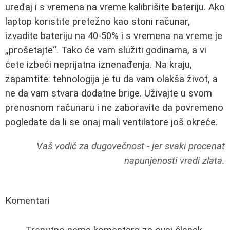
uređaj i s vremena na vreme kalibrišite bateriju. Ako
laptop koristite pretežno kao stoni računar,
izvadite bateriju na 40‑50% i s vremena na vreme je
„prošetajte“. Tako će vam služiti godinama, a vi
ćete izbeći neprijatna iznenađenja. Na kraju,
zapamtite: tehnologija je tu da vam olakša život, a
ne da vam stvara dodatne brige. Uživajte u svom
prenosnom računaru i ne zaboravite da povremeno
pogledate da li se onaj mali ventilatore još okreće.
Vaš vodič za dugovečnost - jer svaki procenat
napunjenosti vredi zlata.
Komentari