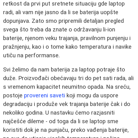
retkost da prvi put sretnete situaciju gde laptop
radi, ali vam nije jasno da li se baterija uopšte
dopunjava. Zato smo pripremili detaljan pregled
svega što treba da znate o održavanju li-ion
baterije, njenom veku trajanja, pravilnom punjenju i
pražnjenju, kao i o tome kako temperatura i navike
utiču na performanse.
Svi želimo da nam baterija za laptop potraje što
duže. Proizvođači obećavaju tri do pet sati rada, ali
s vremenom kapacitet neumitno opada. Na sreću,
postoje
provereni saveti
koji mogu da uspore
degradaciju i produže vek trajanja baterije čak i do
nekoliko godina. U nastavku ćemo razjasniti
najčešće dileme - od toga da li se laptop sme
koristiti dok je na punjaču, preko vađenja baterije,