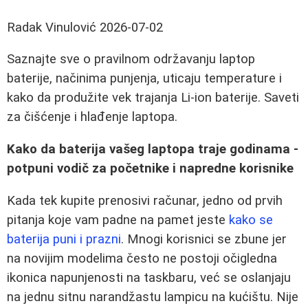
Radak Vinulović
2026-07-02
Saznajte sve o pravilnom održavanju laptop
baterije, načinima punjenja, uticaju temperature i
kako da produžite vek trajanja Li-ion baterije. Saveti
za čišćenje i hlađenje laptopa.
Kako da baterija vašeg laptopa traje godinama -
potpuni vodič za početnike i napredne korisnike
Kada tek kupite prenosivi računar, jedno od prvih
pitanja koje vam padne na pamet jeste
kako se
baterija puni i prazni
. Mnogi korisnici se zbune jer
na novijim modelima često ne postoji očigledna
ikonica napunjenosti na taskbaru, već se oslanjaju
na jednu sitnu narandžastu lampicu na kućištu. Nije