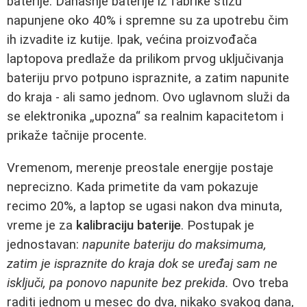
baterije. Današnje baterije iz fabrike stižu
napunjene oko 40% i spremne su za upotrebu čim
ih izvadite iz kutije. Ipak, većina proizvođača
laptopova predlaže da prilikom prvog uključivanja
bateriju prvo potpuno ispraznite, a zatim napunite
do kraja - ali samo jednom. Ovo uglavnom služi da
se elektronika „upozna“ sa realnim kapacitetom i
prikaže tačnije procente.
Vremenom, merenje preostale energije postaje
neprecizno. Kada primetite da vam pokazuje
recimo 20%, a laptop se ugasi nakon dva minuta,
vreme je za
kalibraciju baterije
. Postupak je
jednostavan:
napunite bateriju do maksimuma,
zatim je ispraznite do kraja dok se uređaj sam ne
isključi, pa ponovo napunite bez prekida.
Ovo treba
raditi jednom u mesec do dva, nikako svakog dana,