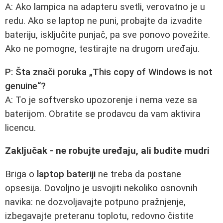
A: Ako lampica na adapteru svetli, verovatno je u
redu. Ako se laptop ne puni, probajte da izvadite
bateriju, isključite punjač, pa sve ponovo povežite.
Ako ne pomogne, testirajte na drugom uređaju.
P: Šta znači poruka „This copy of Windows is not
genuine“?
A: To je softversko upozorenje i nema veze sa
baterijom. Obratite se prodavcu da vam aktivira
licencu.
Zaključak - ne robujte uređaju, ali budite mudri
Briga o
laptop bateriji
ne treba da postane
opsesija. Dovoljno je usvojiti nekoliko osnovnih
navika: ne dozvoljavajte potpuno pražnjenje,
izbegavajte preteranu toplotu, redovno čistite