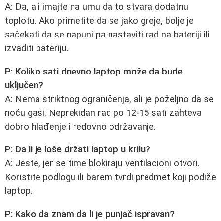
A: Da, ali imajte na umu da to stvara dodatnu
toplotu. Ako primetite da se jako greje, bolje je
sačekati da se napuni pa nastaviti rad na bateriji ili
izvaditi bateriju.
P: Koliko sati dnevno laptop može da bude
uključen?
A: Nema striktnog ograničenja, ali je poželjno da se
noću gasi. Neprekidan rad po 12‑15 sati zahteva
dobro hlađenje i redovno održavanje.
P: Da li je loše držati laptop u krilu?
A: Jeste, jer se time blokiraju ventilacioni otvori.
Koristite podlogu ili barem tvrdi predmet koji podiže
laptop.
P: Kako da znam da li je punjač ispravan?