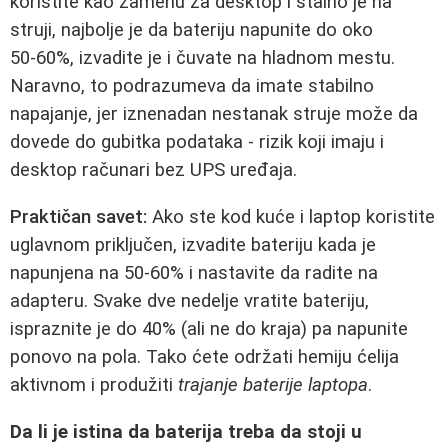
koristite kao zamenu za desktop i stalno je na
struji, najbolje je da bateriju napunite do oko
50‑60%, izvadite je i čuvate na hladnom mestu.
Naravno, to podrazumeva da imate stabilno
napajanje, jer iznenadan nestanak struje može da
dovede do gubitka podataka - rizik koji imaju i
desktop računari bez UPS uređaja.
Praktičan savet:
Ako ste kod kuće i laptop koristite
uglavnom priključen, izvadite bateriju kada je
napunjena na 50‑60% i nastavite da radite na
adapteru. Svake dve nedelje vratite bateriju,
ispraznite je do 40% (ali ne do kraja) pa napunite
ponovo na pola. Tako ćete održati hemiju ćelija
aktivnom i produžiti
trajanje baterije laptopa
.
Da li je istina da baterija treba da stoji u