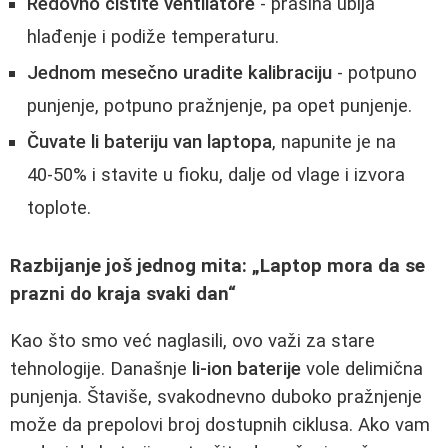
Redovno čistite ventilatore
- prašina ubija
hlađenje i podiže temperaturu.
Jednom mesečno uradite kalibraciju
- potpuno
punjenje, potpuno pražnjenje, pa opet punjenje.
Čuvate li bateriju van laptopa
, napunite je na
40‑50% i stavite u fioku, dalje od vlage i izvora
toplote.
Razbijanje još jednog mita: „Laptop mora da se
prazni do kraja svaki dan“
Kao što smo već naglasili, ovo važi za stare
tehnologije. Današnje
li‑ion baterije
vole delimična
punjenja. Štaviše, svakodnevno duboko pražnjenje
može da prepolovi broj dostupnih ciklusa. Ako vam