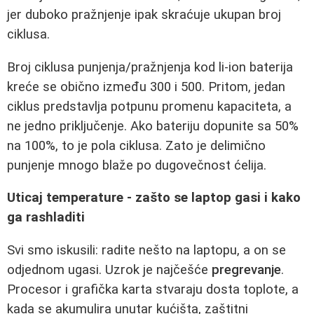
jer duboko pražnjenje ipak skraćuje ukupan broj
ciklusa.
Broj ciklusa punjenja/pražnjenja kod li‑ion baterija
kreće se obično između 300 i 500. Pritom, jedan
ciklus predstavlja potpunu promenu kapaciteta, a
ne jedno priključenje. Ako bateriju dopunite sa 50%
na 100%, to je pola ciklusa. Zato je delimično
punjenje mnogo blaže po dugovečnost ćelija.
Uticaj temperature - zašto se laptop gasi i kako
ga rashladiti
Svi smo iskusili: radite nešto na laptopu, a on se
odjednom ugasi. Uzrok je najčešće
pregrevanje
.
Procesor i grafička karta stvaraju dosta toplote, a
kada se akumulira unutar kućišta, zaštitni