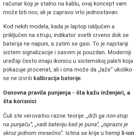
računar koji je stalno na kablu, ovaj koncept vam
može biti nov, ali je zapravo vrlo jednostavan.
Kod nekih modela, kada je laptop isključen a
priključen na struju, indikator svetli crveno dok se
baterija ne napuni, a zatim se gasi. To je najstariji
sistem signalizacije i sasvim je pouzdan. Moderniji
uređaji često imaju ikonicu u sistemskoj paleti koja
pokazuje procenat, ali i ona može da „laže“ ukoliko
se ne izvrši
kalibracija baterije
.
Osnovna pravila punjenja - šta kažu inženjeri, a
šta korisnici
Čuli ste verovatno razne teorije:
„drži ga non‑stop
na punjaču“, „vadi bateriju kad je puna“, „isprazni je
skroz jednom mesečno“.
Istina se krije u hemiji
li‑ion