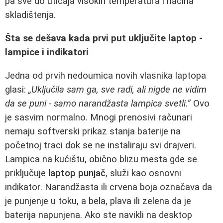
pa sve do uticaja visokih temperatura i načina
skladištenja.
Šta se dešava kada prvi put uključite laptop -
lampice i indikatori
Jedna od prvih nedoumica novih vlasnika laptopa
glasi:
„Uključila sam ga, sve radi, ali nigde ne vidim
da se puni - samo narandžasta lampica svetli.”
Ovo
je sasvim normalno. Mnogi prenosivi računari
nemaju softverski prikaz stanja baterije na
početnoj traci dok se ne instaliraju svi drajveri.
Lampica na kućištu, obično blizu mesta gde se
priključuje
laptop punjač
, služi kao osnovni
indikator. Narandžasta ili crvena boja označava da
je punjenje u toku, a bela, plava ili zelena da je
baterija napunjena. Ako ste navikli na desktop