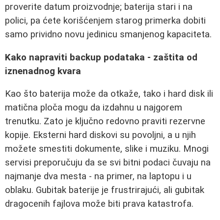
proverite datum proizvodnje; baterija stari i na
polici, pa ćete korišćenjem starog primerka dobiti
samo prividno novu jedinicu smanjenog kapaciteta.
Kako napraviti backup podataka - zaštita od
iznenadnog kvara
Kao što baterija može da otkaže, tako i hard disk ili
matična ploča mogu da izdahnu u najgorem
trenutku. Zato je ključno redovno praviti rezervne
kopije. Eksterni hard diskovi su povoljni, a u njih
možete smestiti dokumente, slike i muziku. Mnogi
servisi preporučuju da se svi bitni podaci čuvaju na
najmanje dva mesta - na primer, na laptopu i u
oblaku. Gubitak baterije je frustrirajući, ali gubitak
dragocenih fajlova može biti prava katastrofa.