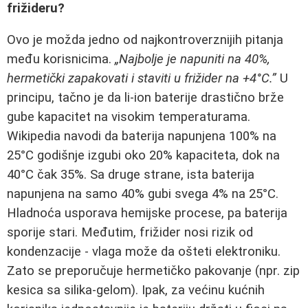
frižideru?
Ovo je možda jedno od najkontroverznijih pitanja
među korisnicima.
„Najbolje je napuniti na 40%,
hermetički zapakovati i staviti u frižider na +4°C.”
U
principu, tačno je da li‑ion baterije drastično brže
gube kapacitet na visokim temperaturama.
Wikipedia navodi da baterija napunjena 100% na
25°C godišnje izgubi oko 20% kapaciteta, dok na
40°C čak 35%. Sa druge strane, ista baterija
napunjena na samo 40% gubi svega 4% na 25°C.
Hladnoća usporava hemijske procese, pa baterija
sporije stari. Međutim, frižider nosi rizik od
kondenzacije - vlaga može da ošteti elektroniku.
Zato se preporučuje hermetičko pakovanje (npr. zip
kesica sa silika‑gelom). Ipak, za većinu kućnih