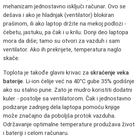
mehanizam jednostavno isključi računar. Ovo se
dešava i ako je hladnjak (ventilator) blokiran
prašinom, ili ako laptop držite na mekoj podlozi -
ćebetu, jastuku, pa čak i u krilu. Donji deo laptopa
mora da diše; tamo su otvori za vazduh i sam
ventilator. Ako ih prekrijete, temperatura naglo
skače.
Toplota je takođe glavni krivac za
skraćenje veka
baterije
. Li‑ion ćelije već na 40°C gube 35% godišnje
ako su stalno pune. Zato je mudro koristiti dodatni
kuler - postolje sa ventilatorom. Čak i jednostavno
podizanje zadnjeg dela laptopa pomoću knjige
može značajno da poboljša protok vazduha.
Održavanje optimalne temperature produžava život
i bateriji i celom računaru.