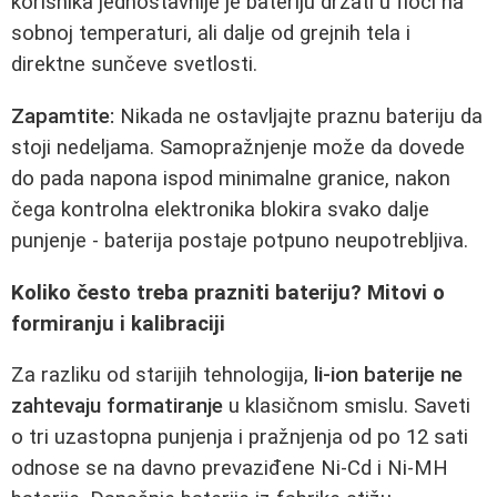
korisnika jednostavnije je bateriju držati u fioci na
sobnoj temperaturi, ali dalje od grejnih tela i
direktne sunčeve svetlosti.
Zapamtite:
Nikada ne ostavljajte praznu bateriju da
stoji nedeljama. Samopražnjenje može da dovede
do pada napona ispod minimalne granice, nakon
čega kontrolna elektronika blokira svako dalje
punjenje - baterija postaje potpuno neupotrebljiva.
Koliko često treba prazniti bateriju? Mitovi o
formiranju i kalibraciji
Za razliku od starijih tehnologija,
li‑ion baterije ne
zahtevaju formatiranje
u klasičnom smislu. Saveti
o tri uzastopna punjenja i pražnjenja od po 12 sati
odnose se na davno prevaziđene Ni‑Cd i Ni‑MH