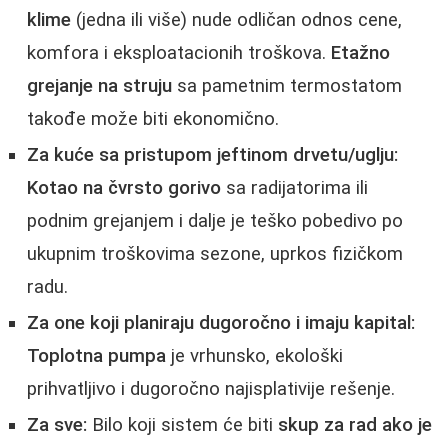
klime
(jedna ili više) nude odličan odnos cene,
komfora i eksploatacionih troškova.
Etažno
grejanje na struju
sa pametnim termostatom
takođe može biti ekonomično.
Za kuće sa pristupom jeftinom drvetu/uglju:
Kotao na čvrsto gorivo
sa radijatorima ili
podnim grejanjem i dalje je teško pobedivo po
ukupnim troškovima sezone, uprkos fizičkom
radu.
Za one koji planiraju dugoročno i imaju kapital:
Toplotna pumpa
je vrhunsko, ekološki
prihvatljivo i dugoročno najisplativije rešenje.
Za sve:
Bilo koji sistem će biti
skup za rad ako je