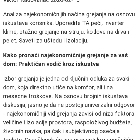
Analiza najekonomičnijih načina grejanja na osnovu
iskustava korisnika. Uporedite TA peći, inverter
klime, etažno grejanje na struju, kotlove na drva i
pelet. Saveti za uštedu i izolaciju.
Kako pronaći najekonomičnije grejanje za vaš
dom: Praktičan vodič kroz iskustva
Izbor grejanja je jedna od ključnih odluka za svaki
dom, koja direktno utiče na komfor, ali i na
mesečne troškove. Na osnovu brojnih iskustava i
diskusija, jasno je da ne postoji univerzalni odgovor
- najekonomičniji vid grejanja zavisi od niza faktora:
veličine i izolacije prostora, raspoloživog budžeta,
životnih navika, pa čak i subjektivnog osećaja
toplote. Ovaj članak će vas provesti kroz najčešće