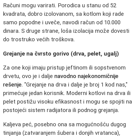
Računi mogu varirati. Porodica u stanu od 52
kvadrata, dobro izolovanom, sa kotlom koji rade
samo popodne i uveče, navodi račun od 10.000
dinara. S druge strane, loša izolacija može dovesti
do trostruko većih troškova.
Grejanje na čvrsto gorivo (drva, pelet, ugalj)
Za one koji imaju pristup jeftinom ili sopstvenom
drvetu, ovo je i dalje
navodno najekonomičnije
rešenje
. "Grejanje na drva i dalje je broj 1 kod nas,"
primećuje jedan korisnik. Moderni kotlovi na drva ili
pelet postižu visoku efikasnost i mogu se spojiti na
postojeći sistem radijatora ili podnog grejanja.
Kaljeva peć, posebno ona sa mogućnošću dugog
tinjanja (zatvaranjem šubera i donjih vratanca),