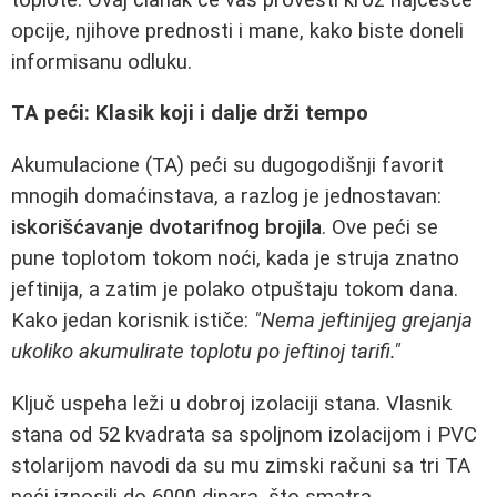
opcije, njihove prednosti i mane, kako biste doneli
informisanu odluku.
TA peći: Klasik koji i dalje drži tempo
Akumulacione (TA) peći su dugogodišnji favorit
mnogih domaćinstava, a razlog je jednostavan:
iskorišćavanje dvotarifnog brojila
. Ove peći se
pune toplotom tokom noći, kada je struja znatno
jeftinija, a zatim je polako otpuštaju tokom dana.
Kako jedan korisnik ističe:
"Nema jeftinijeg grejanja
ukoliko akumulirate toplotu po jeftinoj tarifi."
Ključ uspeha leži u dobroj izolaciji stana. Vlasnik
stana od 52 kvadrata sa spoljnom izolacijom i PVC
stolarijom navodi da su mu zimski računi sa tri TA
peći iznosili do 6000 dinara, što smatra