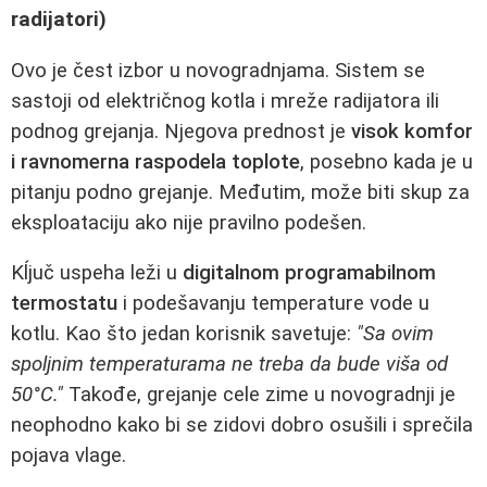
radijatori)
Ovo je čest izbor u novogradnjama. Sistem se
sastoji od električnog kotla i mreže radijatora ili
podnog grejanja. Njegova prednost je
visok komfor
i ravnomerna raspodela toplote
, posebno kada je u
pitanju podno grejanje. Međutim, može biti skup za
eksploataciju ako nije pravilno podešen.
Kĺjuč uspeha leži u
digitalnom programabilnom
termostatu
i podešavanju temperature vode u
kotlu. Kao što jedan korisnik savetuje:
"Sa ovim
spoljnim temperaturama ne treba da bude viša od
50°C."
Takođe, grejanje cele zime u novogradnji je
neophodno kako bi se zidovi dobro osušili i sprečila
pojava vlage.