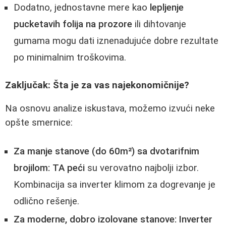
Dodatno, jednostavne mere kao
lepljenje
pucketavih folija na prozore
ili dihtovanje
gumama mogu dati iznenadujuće dobre rezultate
po minimalnim troškovima.
Zaključak: Šta je za vas najekonomičnije?
Na osnovu analize iskustava, možemo izvući neke
opšte smernice:
Za manje stanove (do 60m²) sa dvotarifnim
brojilom:
TA peći
su verovatno najbolji izbor.
Kombinacija sa inverter klimom za dogrevanje je
odlično rešenje.
Za moderne, dobro izolovane stanove:
Inverter