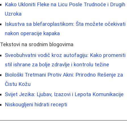
Kako Ukloniti Fleke na Licu Posle Trudnoće i Drugih
Uzroka
Iskustva sa blefaroplastikom: Šta možete očekivati
nakon operacije kapaka
Tekstovi na srodnim blogovima
Sveobuhvatni vodič kroz autofagiju: Kako promeniti
stil ishrane za bolje zdravlje i kontrolu težine
Biološki Tretmani Protiv Akni: Prirodno Rešenje za
Čistu Kožu
Svijet Jezika: Ljubav, Izazovi i Lepota Komunikacije
Niskougljeni hidrati recepti