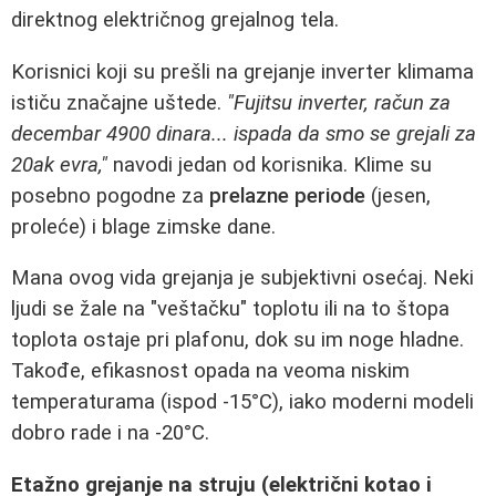
direktnog električnog grejalnog tela.
Korisnici koji su prešli na grejanje inverter klimama
ističu značajne uštede.
"Fujitsu inverter, račun za
decembar 4900 dinara... ispada da smo se grejali za
20ak evra,"
navodi jedan od korisnika. Klime su
posebno pogodne za
prelazne periode
(jesen,
proleće) i blage zimske dane.
Mana ovog vida grejanja je subjektivni osećaj. Neki
ljudi se žale na "veštačku" toplotu ili na to štopa
toplota ostaje pri plafonu, dok su im noge hladne.
Takođe, efikasnost opada na veoma niskim
temperaturama (ispod -15°C), iako moderni modeli
dobro rade i na -20°C.
Etažno grejanje na struju (električni kotao i