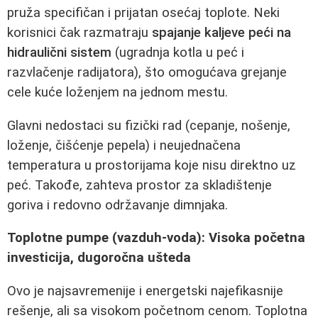
pruža specifičan i prijatan osećaj toplote. Neki
korisnici čak razmatraju
spajanje kaljeve peći na
hidraulični sistem
(ugradnja kotla u peć i
razvlačenje radijatora), što omogućava grejanje
cele kuće loženjem na jednom mestu.
Glavni nedostaci su fizički rad (cepanje, nošenje,
loženje, čišćenje pepela) i neujednačena
temperatura u prostorijama koje nisu direktno uz
peć. Takođe, zahteva prostor za skladištenje
goriva i redovno održavanje dimnjaka.
Toplotne pumpe (vazduh-voda): Visoka početna
investicija, dugoročna ušteda
Ovo je najsavremenije i energetski najefikasnije
rešenje, ali sa visokom početnom cenom. Toplotna