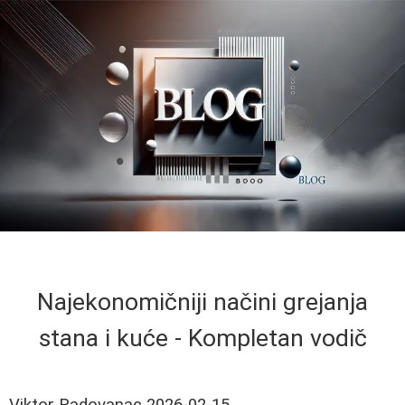
Najekonomičniji načini grejanja
stana i kuće - Kompletan vodič
Viktor Radovanac
2026-02-15