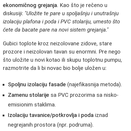
ekonomičnog grejanja
. Kao što je rečeno u
diskusiji:
"Uložite te pare u spoljašnju i unutrašnju
izolaciju plafona i poda i PVC stolariju, umesto što
ćete da bacate pare na novi sistem grejanja."
Gubici toplote kroz neizolovane zidove, stare
prozore i neizolovan tavan su enormni. Pre nego
što uložite u novi kotao ili skupu toplotnu pumpu,
razmotrite da li bi novac bio bolje uložen u:
Spoljnu izolaciju fasade
(najefikasnija metoda).
Zamenu stolarije
sa PVC prozorima sa nisko-
emisionim staklima.
Izolaciju tavanice/potkrovlja i poda
iznad
negrejanih prostora (npr. podruma).