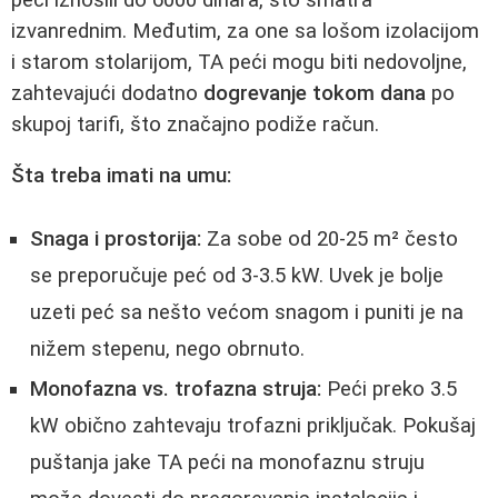
izvanrednim. Međutim, za one sa lošom izolacijom
i starom stolarijom, TA peći mogu biti nedovoljne,
zahtevajući dodatno
dogrevanje tokom dana
po
skupoj tarifi, što značajno podiže račun.
Šta treba imati na umu:
Snaga i prostorija:
Za sobe od 20-25 m² često
se preporučuje peć od 3-3.5 kW. Uvek je bolje
uzeti peć sa nešto većom snagom i puniti je na
nižem stepenu, nego obrnuto.
Monofazna vs. trofazna struja:
Peći preko 3.5
kW obično zahtevaju trofazni priključak. Pokušaj
puštanja jake TA peći na monofaznu struju