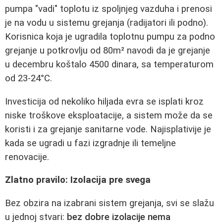
pumpa "vadi" toplotu iz spoljnjeg vazduha i prenosi
je na vodu u sistemu grejanja (radijatori ili podno).
Korisnica koja je ugradila toplotnu pumpu za podno
grejanje u potkrovlju od 80m² navodi da je grejanje
u decembru koštalo 4500 dinara, sa temperaturom
od 23-24°C.
Investicija od nekoliko hiljada evra se isplati kroz
niske troškove eksploatacije, a sistem može da se
koristi i za grejanje sanitarne vode. Najisplativije je
kada se ugradi u fazi izgradnje ili temeljne
renovacije.
Zlatno pravilo: Izolacija pre svega
Bez obzira na izabrani sistem grejanja, svi se slažu
u jednoj stvari:
bez dobre izolacije nema