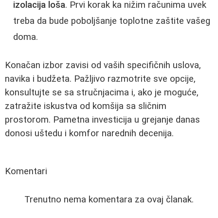
izolacija loša
. Prvi korak ka nižim računima uvek
treba da bude poboljšanje toplotne zaštite vašeg
doma.
Konačan izbor zavisi od vaših specifičnih uslova,
navika i budžeta. Pažljivo razmotrite sve opcije,
konsultujte se sa stručnjacima i, ako je moguće,
zatražite iskustva od komšija sa sličnim
prostorom. Pametna investicija u grejanje danas
donosi uštedu i komfor narednih decenija.
Komentari
Trenutno nema komentara za ovaj članak.