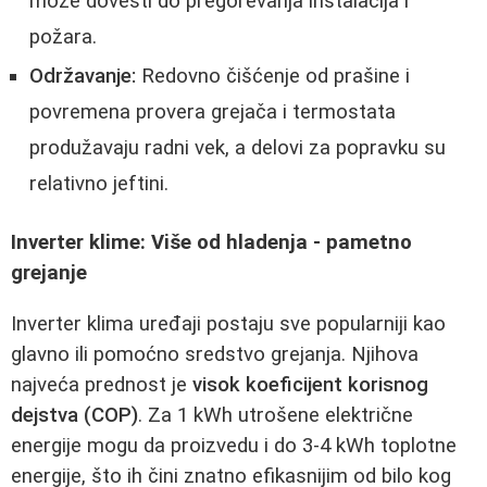
može dovesti do pregorevanja instalacija i
požara.
Održavanje:
Redovno čišćenje od prašine i
povremena provera grejača i termostata
produžavaju radni vek, a delovi za popravku su
relativno jeftini.
Inverter klime: Više od hladenja - pametno
grejanje
Inverter klima uređaji postaju sve popularniji kao
glavno ili pomoćno sredstvo grejanja. Njihova
najveća prednost je
visok koeficijent korisnog
dejstva (COP)
. Za 1 kWh utrošene električne
energije mogu da proizvedu i do 3-4 kWh toplotne
energije, što ih čini znatno efikasnijim od bilo kog