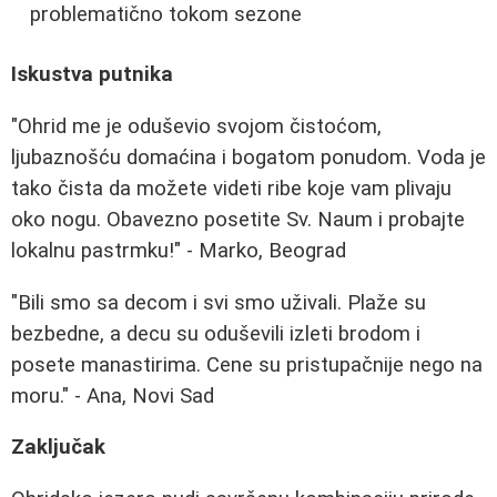
problematično tokom sezone
Iskustva putnika
"Ohrid me je oduševio svojom čistoćom,
ljubaznošću domaćina i bogatom ponudom. Voda je
tako čista da možete videti ribe koje vam plivaju
oko nogu. Obavezno posetite Sv. Naum i probajte
lokalnu pastrmku!" - Marko, Beograd
"Bili smo sa decom i svi smo uživali. Plaže su
bezbedne, a decu su oduševili izleti brodom i
posete manastirima. Cene su pristupačnije nego na
moru." - Ana, Novi Sad
Zaključak