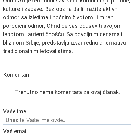
Ohridsko jezero nudi savršenu kombinaciju prirode,
kulture i zabave. Bez obzira da li tražite aktivni
odmor sa izletima i noćnim životom ili miran
porodični odmor, Ohrid će vas oduševiti svojom
lepotom i autentičnošću. Sa povoljnim cenama i
blizinom Srbije, predstavlja izvanrednu alternativu
tradicionalnim letovalištima.
Komentari
Trenutno nema komentara za ovaj članak.
Vaše ime:
Vaš email: