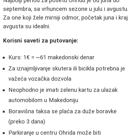
Najbolji period za posetu Ohridu je od juna do
septembra, sa vrhuncem sezone u julu i avgustu.
Za one koji žele mirniji odmor, početak juna i kraj
avgusta su idealni.
Korisni saveti za putovanje:
Kurs: 1€ = ~61 makedonski denar
Za iznajmljivanje skutera ili bicikla potrebna je
važeća vozačka dozvola
Neophodno je imati zelenu kartu za ulazak
automobilom u Makedoniju
Boravišna taksa se plaća za duže boravke
(preko 3 dana)
Parkiranje u centru Ohrida može biti