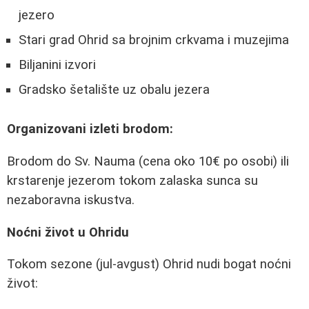
jezero
Stari grad Ohrid sa brojnim crkvama i muzejima
Biljanini izvori
Gradsko šetalište uz obalu jezera
Organizovani izleti brodom:
Brodom do Sv. Nauma (cena oko 10€ po osobi) ili
krstarenje jezerom tokom zalaska sunca su
nezaboravna iskustva.
Noćni život u Ohridu
Tokom sezone (jul-avgust) Ohrid nudi bogat noćni
život: