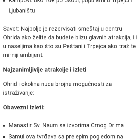
Kampovi: oko 10€ po osobi, popularni u Trpejci i
Ljubaništu
Savet: Najbolje je rezervisati smeštaj u centru
Ohrida ako želite da budete blizu glavnih atrakcija, ili
u naseljima kao što su Peštani i Trpejca ako tražite
mirniji ambijent.
Najzanimljivije atrakcije i izleti
Ohrid i okolina nude brojne mogućnosti za
istraživanje:
Obavezni izleti:
Manastir Sv. Naum sa izvorima Crnog Drima
Samuilova tvrđava sa prelepim pogledom na