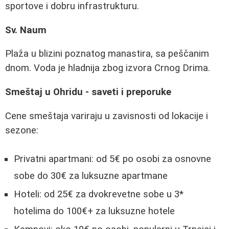
sportove i dobru infrastrukturu.
Sv. Naum
Plaža u blizini poznatog manastira, sa peščanim
dnom. Voda je hladnija zbog izvora Crnog Drima.
Smeštaj u Ohridu - saveti i preporuke
Cene smeštaja variraju u zavisnosti od lokacije i
sezone:
Privatni apartmani: od 5€ po osobi za osnovne
sobe do 30€ za luksuzne apartmane
Hoteli: od 25€ za dvokrevetne sobe u 3*
hotelima do 100€+ za luksuzne hotele