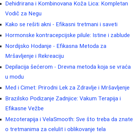
Dehidrirana i Kombinovana Koža Lica: Kompletan
Vodič za Negu
Kako se rešiti akni - Efikasni tretmani i saveti
Hormonske kontracepcijske pilule: Istine i zablude
Nordijsko Hodanje - Efikasna Metoda za
Mršavljenje i Rekreaciju
Depilacija šećerom - Drevna metoda koja se vraća
u modu
Med i Cimet: Prirodni Lek za Zdravlje i Mršavljenje
Brazilsko Podizanje Zadnjice: Vakum Terapija i
Efikasne Vežbe
Mezoterapija i VelaSmooth: Sve što treba da znate
o tretmanima za celulit i oblikovanje tela