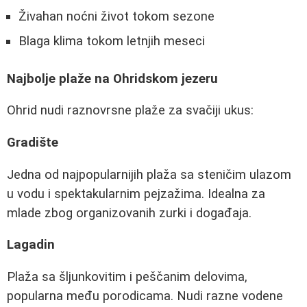
Živahan noćni život tokom sezone
Blaga klima tokom letnjih meseci
Najbolje plaže na Ohridskom jezeru
Ohrid nudi raznovrsne plaže za svačiji ukus:
Gradište
Jedna od najpopularnijih plaža sa steničim ulazom
u vodu i spektakularnim pejzažima. Idealna za
mlade zbog organizovanih zurki i događaja.
Lagadin
Plaža sa šljunkovitim i peščanim delovima,
popularna među porodicama. Nudi razne vodene