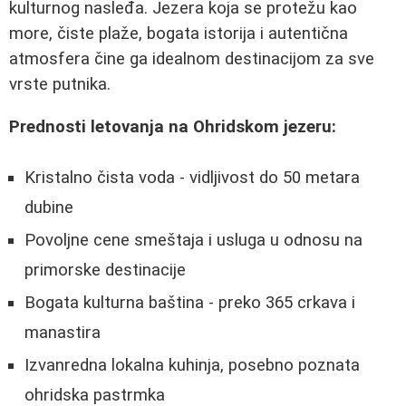
kulturnog nasleđa. Jezera koja se protežu kao
more, čiste plaže, bogata istorija i autentična
atmosfera čine ga idealnom destinacijom za sve
vrste putnika.
Prednosti letovanja na Ohridskom jezeru:
Kristalno čista voda - vidljivost do 50 metara
dubine
Povoljne cene smeštaja i usluga u odnosu na
primorske destinacije
Bogata kulturna baština - preko 365 crkava i
manastira
Izvanredna lokalna kuhinja, posebno poznata
ohridska pastrmka