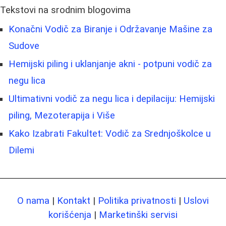
Tekstovi na srodnim blogovima
Konačni Vodič za Biranje i Održavanje Mašine za
Sudove
Hemijski piling i uklanjanje akni - potpuni vodič za
negu lica
Ultimativni vodič za negu lica i depilaciju: Hemijski
piling, Mezoterapija i Više
Kako Izabrati Fakultet: Vodič za Srednjoškolce u
Dilemi
O nama
|
Kontakt
|
Politika privatnosti
|
Uslovi
korišćenja
|
Marketinški servisi