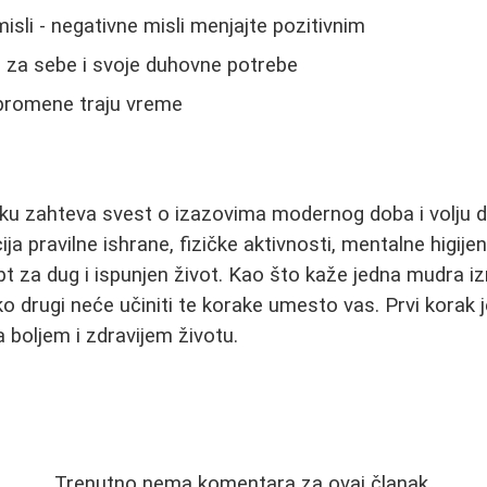
isli - negativne misli menjajte pozitivnim
 za sebe i svoje duhovne potrebe
- promene traju vreme
veku zahteva svest o izazovima modernog doba i volju 
a pravilne ishrane, fizičke aktivnosti, mentalne higije
pt za dug i ispunjen život. Kao što kaže jedna mudra iz
iko drugi neće učiniti te korake umesto vas. Prvi korak je
a boljem i zdravijem životu.
Trenutno nema komentara za ovaj članak.