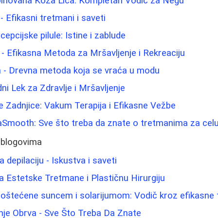
binovana Koža Lica: Kompletan Vodič za Negu
- Efikasni tretmani i saveti
pcijske pilule: Istine i zablude
- Efikasna Metoda za Mršavljenje i Rekreaciju
m - Drevna metoda koja se vraća u modu
ni Lek za Zdravlje i Mršavljenje
e Zadnjice: Vakum Terapija i Efikasne Vežbe
aSmooth: Sve što treba da znate o tretmanima za celuli
 blogovima
 depilaciju - Iskustva i saveti
za Estetske Tretmane i Plastičnu Hirurgiju
 oštećene suncem i solarijumom: Vodič kroz efikasne
nje Obrva - Sve Što Treba Da Znate