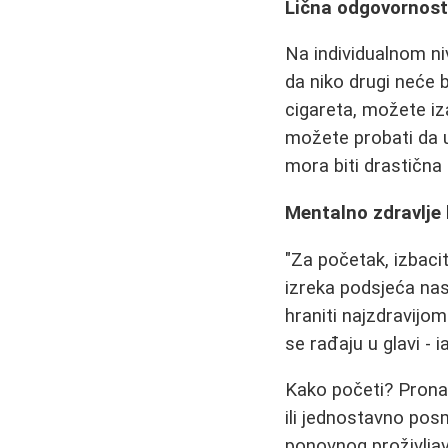
Lična odgovornost
Na individualnom ni
da niko drugi neće 
cigareta, možete i
možete probati da u
mora biti drastična
Mentalno zdravlje 
"Za početak, izbacit
izreka podsjeća na
hraniti najzdravijo
se rađaju u glavi - i
Kako početi? Pronađi
ili jednostavno posm
ponovnog proživljav