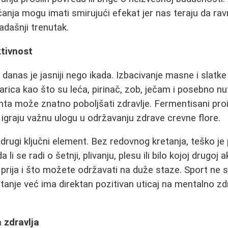
 trčanja mogu imati smirujući efekat jer nas teraju da 
dašnji trenutak.
ktivnost
danas je jasniji nego ikada. Izbacivanje masne i slatke 
arica kao što su leća, pirinač, zob, ječam i posebno nu
ta može znatno poboljšati zdravlje. Fermentisani pro
igraju važnu ulogu u održavanju zdrave crevne flore.
 drugi ključni element. Bez redovnog kretanja, teško je
a li se radi o šetnji, plivanju, plesu ili bilo kojoj drugoj 
prija i što možete održavati na duže staze. Sport ne
tanje već ima direktan pozitivan uticaj na mentalno zdr
 zdravlja