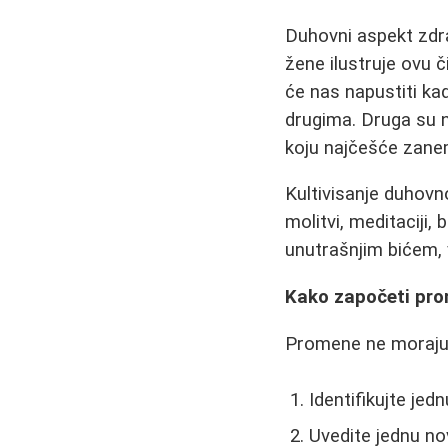
Duhovni aspekt zdrav
žene ilustruje ovu č
će nas napustiti ka
drugima. Druga su n
koju najčešće zanem
Kultivisanje duhovn
molitvi, meditaciji,
unutrašnjim bićem, 
Kako započeti pr
Promene ne moraju b
Identifikujte jed
Uvedite jednu no