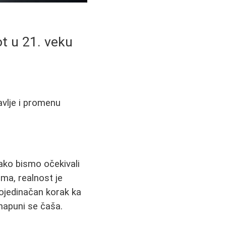
ot u 21. veku
avlje i promenu
ako bismo očekivali
ma, realnost je
pojedinačan korak ka
 napuni se čaša.