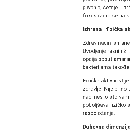
plivanja, šetnje ili
fokusiramo se na sa
Ishrana i fizička a
Zdrav način ishrane 
Uvodjenje raznih žit
opcija poput amaran
bakterijama takođe 
Fizička aktivnost je
zdravlje. Nije bitno d
naći nešto što vam 
poboljšava fizičko s
raspoloženje.
Duhovna dimenzija