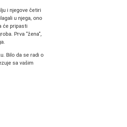
u i njegove četiri
lagali u njega, ono
 će pripasti
groba. Prva "žena",
ga.
. Bilo da se radi o
ovezuje sa vašim