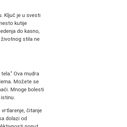
 Ključ je u svesti
mesto kutije
sedenja do kasno,
 životnog stila ne
z tela." Ova mudra
blema. Možete se
naći. Mnoge bolesti
istinu.
vrtlarenje, čitanje
sa dolazi od
 Aktivnosti poput