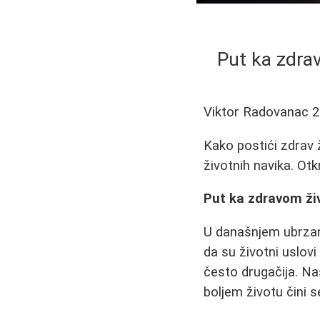
Put ka zdrav
Viktor Radovanac
2
Kako postići zdrav 
životnih navika. Otk
Put ka zdravom živo
U današnjem ubrzano
da su životni uslov
često drugačija. Na
boljem životu čini s