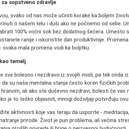
 za sopstveno zdravlje
vou, svako od nas može učiniti korake ka boljem životu.
brinuti o našem telu i duši ako ne počnemo od sebe. U
zabrati 100% voćni sok bez dodatnog šećera. Umesto 
stanete ranije i iskoristite dan produktivnije. Promena
 - svaka mala promena vodi ka boljitku.
kao temelj
e sve bolesno i nezdravo iz svojih misli, pa tek onda i
s da su naša mentalna stanja često koren fizičkih pro
m hranom, ali ako ste duševno nezdravi, bolesti će vas 
ako je to teško objasniti, mnogi doživljaji potvrđuju ovu 
te aktivnosti koje vas teraju da usporite - meditacija, 
atranje prirode. Život je pun problema, ali većina stre
anja prošlih povreda ili brige o neizvesnoj budućnosti.