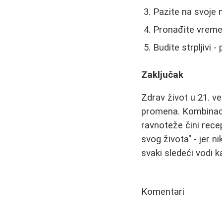
Pazite na svoje m
Pronađite vreme
Budite strpljivi 
Zaključak
Zdrav život u 21. 
promena. Kombinacij
ravnoteže čini rece
svog života" - jer n
svaki sledeći vodi k
Komentari