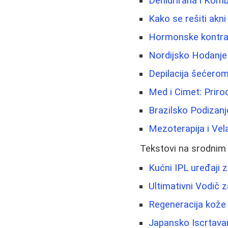
Dehidrirana i Kom
Kako se rešiti akni 
Hormonske kontrace
Nordijsko Hodanje 
Depilacija šećero
Med i Cimet: Prirod
Brazilsko Podizanj
Mezoterapija i Vel
Tekstovi na srodnim
Kućni IPL uređaji za
Ultimativni Vodič 
Regeneracija kože
Japansko Iscrtava