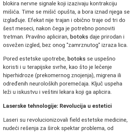
blokira nervne signale koji izazivaju kontrakciju
mišića. Time se mišić opušta, a bora iznad njega se
izglađuje. Efekat nije trajan i obično traje od tri do
šest meseci, nakon čega je potrebno ponoviti
tretman. Pravilno apliciran,
botoks
daje prirodan i
osvežen izgled, bez onog "zamrznutog" izraza lica.
Pored estetske upotrebe,
botoks
se uspešno
koristi i u terapijske svrhe, kao što je lečenje
hiperhidroze (prekomernog znojenja), migrena ili
određenih neuroloških poremećaja. Ključ uspeha
leži u iskustvu i veštini lekara koji ga aplicira.
Laserske tehnologije: Revolucija u estetici
Laseri su revolucionizovali field estetske medicine,
nudeći rešenja za širok spektar problema, od