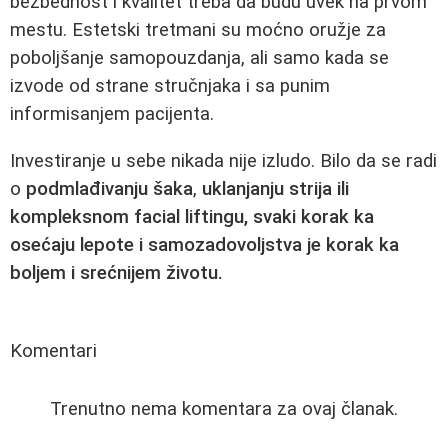
bezbednost i kvalitet treba da budu uvek na prvom
mestu. Estetski tretmani su moćno oružje za
poboljšanje samopouzdanja, ali samo kada se
izvode od strane stručnjaka i sa punim
informisanjem pacijenta.
Investiranje u sebe nikada nije izludo. Bilo da se radi
o
podmlađivanju šaka
,
uklanjanju strija ili
kompleksnom
facial liftingu
, svaki korak ka
osećaju lepote i samozadovoljstva je korak ka
boljem i srećnijem životu.
Komentari
Trenutno nema komentara za ovaj članak.