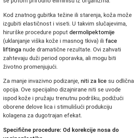
se potom prirodno eliminišu iz organizma.
Kod znatnog gubitka težine ili starenja, koža može
izgubiti elastičnost i viseti. U takvim slučajevima,
hirurške procedure poput
dermolipektomije
(uklanjanje viška kože i masnog tkiva) ili
face
liftinga
nude dramatične rezultate. Ovi zahvati
zahtevaju duži period oporavka, ali mogu biti
životno promenjujući.
Za manje invazivno podizanje,
niti za lice
su odlična
opcija. Ove specijalno dizajnirane niti se uvode
ispod kože i pružaju trenutnu podršku, podižući
oborene delove lica i stimulišući produkciju
kolagena za dugotrajan efekat.
Specifične procedure: Od korekcije nosa do