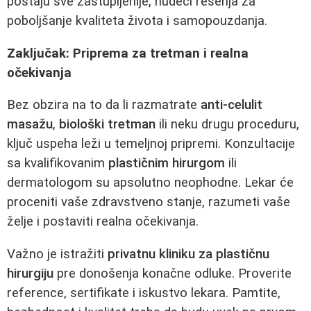
postaju sve zastupljenije, nudeći rešenja za
poboljšanje kvaliteta života i samopouzdanja.
Zaključak: Priprema za tretman i realna
očekivanja
Bez obzira na to da li razmatrate
anti-celulit
masažu
,
biološki tretman
ili neku drugu proceduru,
ključ uspeha leži u temeljnoj pripremi. Konzultacije
sa kvalifikovanim
plastičnim hirurgom
ili
dermatologom su apsolutno neophodne. Lekar će
proceniti vaše zdravstveno stanje, razumeti vaše
želje i postaviti realna očekivanja.
Važno je istražiti
privatnu kliniku za plastičnu
hirurgiju
pre donošenja konačne odluke. Proverite
reference, sertifikate i iskustvo lekara. Pamtite,