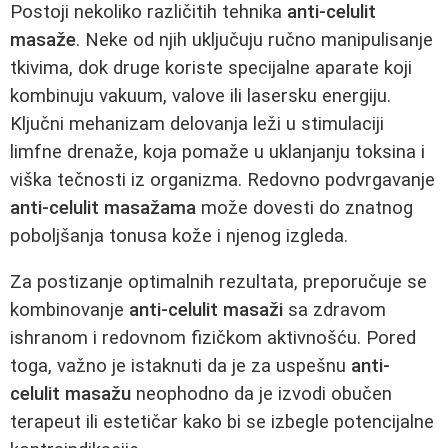
Postoji nekoliko različitih tehnika
anti-celulit
masaže
. Neke od njih uključuju ručno manipulisanje
tkivima, dok druge koriste specijalne aparate koji
kombinuju vakuum, valove ili lasersku energiju.
Ključni mehanizam delovanja leži u stimulaciji
limfne drenaže, koja pomaže u uklanjanju toksina i
viška tečnosti iz organizma. Redovno podvrgavanje
anti-celulit masažama
može dovesti do znatnog
poboljšanja tonusa kože i njenog izgleda.
Za postizanje optimalnih rezultata, preporučuje se
kombinovanje
anti-celulit masaži
sa zdravom
ishranom i redovnom fizičkom aktivnošću. Pored
toga, važno je istaknuti da je za uspešnu
anti-
celulit masažu
neophodno da je izvodi obučen
terapeut ili estetičar kako bi se izbegle potencijalne