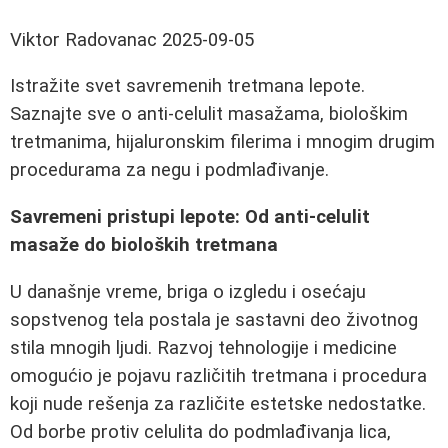
Viktor Radovanac
2025-09-05
Istražite svet savremenih tretmana lepote.
Saznajte sve o anti-celulit masažama, biološkim
tretmanima, hijaluronskim filerima i mnogim drugim
procedurama za negu i podmlađivanje.
Savremeni pristupi lepote: Od anti-celulit
masaže do bioloških tretmana
U današnje vreme, briga o izgledu i osećaju
sopstvenog tela postala je sastavni deo životnog
stila mnogih ljudi. Razvoj tehnologije i medicine
omogućio je pojavu različitih tretmana i procedura
koji nude rešenja za različite estetske nedostatke.
Od borbe protiv celulita do podmlađivanja lica,