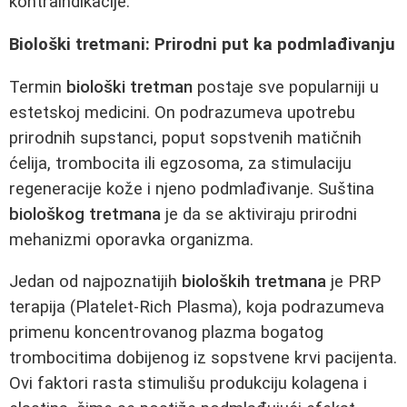
kontraindikacije.
Biološki tretmani: Prirodni put ka podmlađivanju
Termin
biološki tretman
postaje sve popularniji u
estetskoj medicini. On podrazumeva upotrebu
prirodnih supstanci, poput sopstvenih matičnih
ćelija, trombocita ili egzosoma, za stimulaciju
regeneracije kože i njeno podmlađivanje. Suština
biološkog tretmana
je da se aktiviraju prirodni
mehanizmi oporavka organizma.
Jedan od najpoznatijih
bioloških tretmana
je PRP
terapija (Platelet-Rich Plasma), koja podrazumeva
primenu koncentrovanog plazma bogatog
trombocitima dobijenog iz sopstvene krvi pacijenta.
Ovi faktori rasta stimulišu produkciju kolagena i