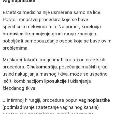
vaginoplastike
Estetska medicina nije usmerena samo na lice.
Postoji mnoštvo procedura koje se bave
specifičnim delovima tela. Na primer,
korekcija
bradavica
ili
smanjenje grudi
mogu značajno
poboljšati samopouzdanje osoba koje se bave ovim
problemima.
Muškarci takođe mogu imati koristi od estetskih
procedura.
Ginekomastija
, povećanje muških grudi
usled nakupljanja masnog tkiva, može se uspešno
lečiti kombinacijom
liposukcije
i uklanjanja
žlezdanog tkiva.
U intimnoj hirurgiji, procedure poput
vaginoplastike
(podmlađivanje i zatezanje vaginalnog kanala)