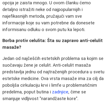
opcija je zaista mnogo. U ovom članku ćemo
detaljno istražiti neke od najpopularnijih i
najefikasnijih metoda, pružajući vam sve
informacije koje su vam potrebne da donesete
informisanu odluku o svom putu ka lepoti.
Borba protiv celulita: Šta su zapravo anti-celulit
masaže?
Jedan od najčešćih estetskih problema sa kojim se
suočavaju žene je celulit. Anti-celulit masaža
predstavlja jednu od najtraženijih procedura u svetu
estetske medicine. Ova vrsta masaže ima za cilj da
poboljša cirkulaciju krvi i limfe u problematičnim
predelima, poput butina i
zadnjice
, čime se
smanjuje vidljivost "narandžaste kore".