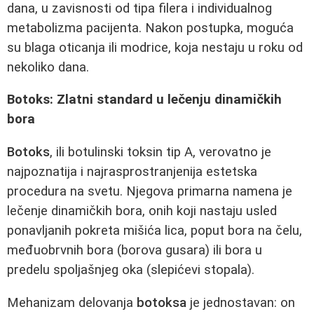
dana, u zavisnosti od tipa filera i individualnog
metabolizma pacijenta. Nakon postupka, moguća
su blaga oticanja ili modrice, koja nestaju u roku od
nekoliko dana.
Botoks: Zlatni standard u lečenju dinamičkih
bora
Botoks
, ili botulinski toksin tip A, verovatno je
najpoznatija i najrasprostranjenija estetska
procedura na svetu. Njegova primarna namena je
lečenje dinamičkih bora, onih koji nastaju usled
ponavljanih pokreta mišića lica, poput bora na čelu,
međuobrvnih bora (borova gusara) ili bora u
predelu spoljašnjeg oka (slepićevi stopala).
Mehanizam delovanja
botoksa
je jednostavan: on