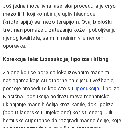
Još jedna inovativna laserska procedura je
cryo
mezo lift
, koji kombinuje upliv hladnoće
(krioterapiju) sa mezo terapijom. Ovaj
biološki
tretman
pomaže u zatezanju kože i poboljšanju
njenog kvaliteta, sa minimalnim vremenom
oporavka.
Korekcija tela: Liposukcija, lipoliza i lifting
Za one koji se bore sa lokalizovanim masnim
naslagama koje su otporne na dijetu i vežbanje,
postoje procedure kao što su
liposukcija
i
lipoliza
.
Klasična liposukcija podrazumeva mehaničko
uklanjanje masnih ćelija kroz kanile, dok lipoliza
(poput laserske ili injekcione) koristi energiju ili
hemijske supstance da razgradi masne ćelije, koje