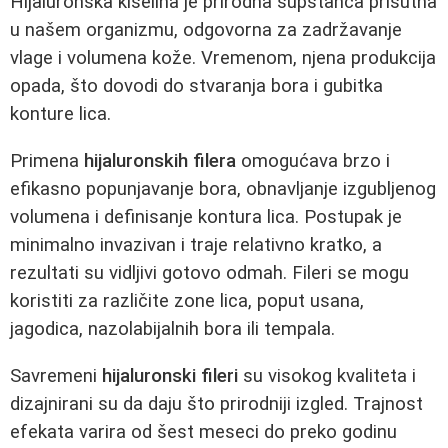
Hijaluronska kiselina je prirodna supstanca prisutna
u našem organizmu, odgovorna za zadržavanje
vlage i volumena kože. Vremenom, njena produkcija
opada, što dovodi do stvaranja bora i gubitka
konture lica.
Primena
hijaluronskih filera
omogućava brzo i
efikasno popunjavanje bora, obnavljanje izgubljenog
volumena i definisanje kontura lica. Postupak je
minimalno invazivan i traje relativno kratko, a
rezultati su vidljivi gotovo odmah. Fileri se mogu
koristiti za različite zone lica, poput usana,
jagodica, nazolabijalnih bora ili tempala.
Savremeni
hijaluronski fileri
su visokog kvaliteta i
dizajnirani su da daju što prirodniji izgled. Trajnost
efekata varira od šest meseci do preko godinu