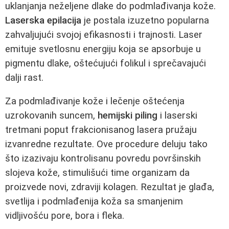
uklanjanja neželjene dlake do podmlađivanja kože.
Laserska epilacija
je postala izuzetno popularna
zahvaljujući svojoj efikasnosti i trajnosti. Laser
emituje svetlosnu energiju koja se apsorbuje u
pigmentu dlake, oštećujući folikul i sprečavajući
dalji rast.
Za podmlađivanje kože i lečenje oštećenja
uzrokovanih suncem,
hemijski piling
i laserski
tretmani poput frakcionisanog lasera pružaju
izvanredne rezultate. Ove procedure deluju tako
što izazivaju kontrolisanu povredu površinskih
slojeva kože, stimulišući time organizam da
proizvede novi, zdraviji kolagen. Rezultat je glađa,
svetlija i podmlađenija koža sa smanjenim
vidljivošću pore, bora i fleka.