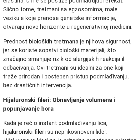
elastina, čime se postiže podmlađujući efekat.
Slično tome, tretmani sa egzosomima, male
vezikule koje prenose genetske informacije,
otvaraju nove horizonte u regenerativnoj medicini.
Prednost
bioloških tretmana
je njihova sigurnost,
jer se koriste sopstvi biološki materijali, što
značajno smanjuje rizik od alergijskih reakcija ili
odbacivanja. Ovi tretmani su idealni za one koji
traže prirodan i postepen pristup podmlađivanju,
bez drastičnih intervencija.
Hijaluronski fileri: Obnavljanje volumena i
popunjavanje bora
Kada je reč o instant podmlađivanju lica,
hijaluronski fileri
su neprikosnoveni lider.