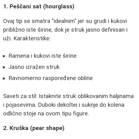
1. Peščani sat (hourglass)
Ovaj tip se smatra "idealnim" jer su grudi i kukovi
približno iste širine, dok je struk jasno definisan i
uži. Karakteristike:
Ramena i kukovi iste širine
Jasno izražen struk
Ravnomerno raspoređene obline
Saveti za stil: Istaknite struk oblikovanim haljinama
i pojasevima. Duboki dekoltei i suknje do kolena
odlično stoje na ovom tipu figure.
2. Kruška (pear shape)