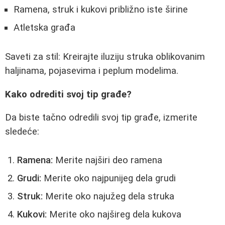
Ramena, struk i kukovi približno iste širine
Atletska građa
Saveti za stil: Kreirajte iluziju struka oblikovanim
haljinama, pojasevima i peplum modelima.
Kako odrediti svoj tip građe?
Da biste tačno odredili svoj tip građe, izmerite
sledeće:
Ramena:
Merite najširi deo ramena
Grudi:
Merite oko najpunijeg dela grudi
Struk:
Merite oko najužeg dela struka
Kukovi:
Merite oko najšireg dela kukova