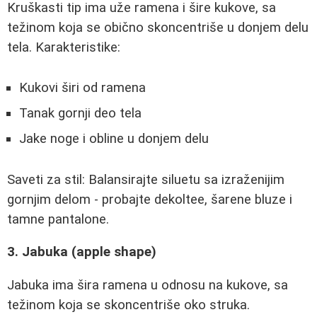
Kruškasti tip ima uže ramena i šire kukove, sa
težinom koja se obično skoncentriše u donjem delu
tela. Karakteristike:
Kukovi širi od ramena
Tanak gornji deo tela
Jake noge i obline u donjem delu
Saveti za stil: Balansirajte siluetu sa izraženijim
gornjim delom - probajte dekoltee, šarene bluze i
tamne pantalone.
3. Jabuka (apple shape)
Jabuka ima šira ramena u odnosu na kukove, sa
težinom koja se skoncentriše oko struka.