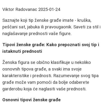
Viktor Radovanac
2025-01-24
Saznajte koji tip ženske građe imate - kruška,
peščani sat, jabuka ili pravougaonik. Saveti za stil i
naglašavanje prednosti vaše figure.
Tipovi ženske građe: Kako prepoznati svoj tip i
istaknuti prednosti
Ženska figura se obično klasifikuje u nekoliko
osnovnih tipova građe, a svaki ima svoje
karakteristike i prednosti. Razumevanje svog tipa
građe može vam pomoći da bolje odaberete
garderobu koja će naglasiti vaše prednosti.
Osnovni tipovi ženske građe