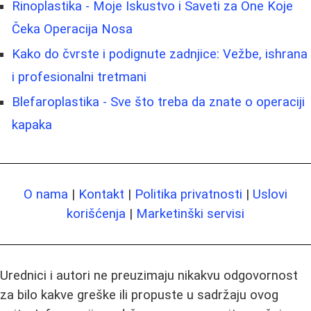
Rinoplastika - Moje Iskustvo i Saveti za One Koje
Čeka Operacija Nosa
Kako do čvrste i podignute zadnjice: Vežbe, ishrana
i profesionalni tretmani
Blefaroplastika - Sve što treba da znate o operaciji
kapaka
O nama
|
Kontakt
|
Politika privatnosti
|
Uslovi
korišćenja
|
Marketinški servisi
Urednici i autori ne preuzimaju nikakvu odgovornost
za bilo kakve greške ili propuste u sadržaju ovog