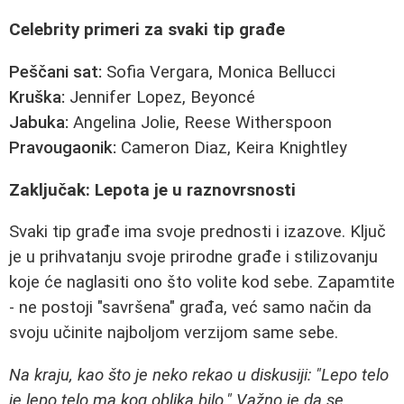
Celebrity primeri za svaki tip građe
Peščani sat:
Sofia Vergara, Monica Bellucci
Kruška:
Jennifer Lopez, Beyoncé
Jabuka:
Angelina Jolie, Reese Witherspoon
Pravougaonik:
Cameron Diaz, Keira Knightley
Zaključak: Lepota je u raznovrsnosti
Svaki tip građe ima svoje prednosti i izazove. Ključ
je u prihvatanju svoje prirodne građe i stilizovanju
koje će naglasiti ono što volite kod sebe. Zapamtite
- ne postoji "savršena" građa, već samo način da
svoju učinite najboljom verzijom same sebe.
Na kraju, kao što je neko rekao u diskusiji: "Lepo telo
je lepo telo ma kog oblika bilo." Važno je da se