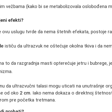
m vežbama (kako bi se metabolizovala oslobođena m
jeni efekti?
e ovu uslugu tvrde da nema štetnih efekata, postoje raz
de
ističu da ultrazvuk ne oštećuje okolna tkiva i da n
a to da razgradnja masti opterećuje jetru i bubrege, j
anizma.
inu da ultrazvučni talasi mogu uticati na unutrašnje or
ine od oko
2 cm
. Iako nema dokaza o direktnoj štetnost
karom pre početka tretmana.
edi probati?