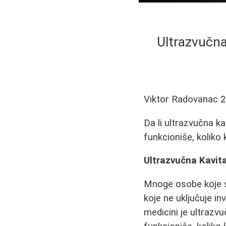
Ultrazvučna
Viktor Radovanac
2
Da li ultrazvučna ka
funkcioniše, koliko 
Ultrazvučna Kavit
Mnoge osobe koje s
koje ne uključuje i
medicini je ultrazv