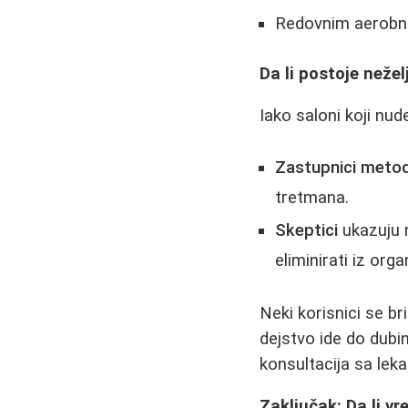
Redovnim aerobni
Da li postoje nežel
Iako saloni koji nud
Zastupnici meto
tretmana.
Skeptici
ukazuju n
eliminirati iz org
Neki korisnici se br
dejstvo ide do dub
konsultacija sa le
Zaključak: Da li vr