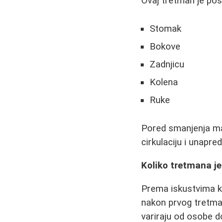
Ovaj tretman je pos
Stomak
Bokove
Zadnjicu
Kolena
Ruke
Pored smanjenja mas
cirkulaciju i unapred
Koliko tretmana je
Prema iskustvima ko
nakon prvog tretma
variraju od osobe d