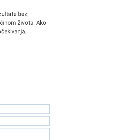
zultate bez
ačinom života. Ako
očekivanja.