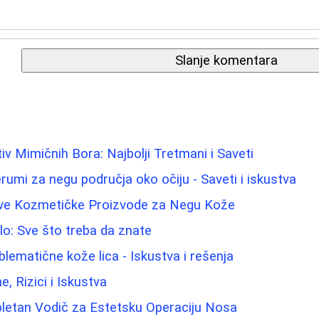
Slanje komentara
iv Mimičnih Bora: Najbolji Tretmani i Saveti
rumi za negu područja oko očiju - Saveti i iskustva
ave Kozmetičke Proizvode za Negu Kože
elo: Sve što treba da znate
blematične kože lica - Iskustva i rešenja
ne, Rizici i Iskustva
pletan Vodič za Estetsku Operaciju Nosa