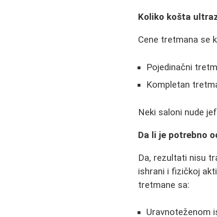
Koliko košta ultra
Cene tretmana se kr
Pojedinačni tretm
Kompletan tretma
Neki saloni nude jeft
Da li je potrebno 
Da, rezultati nisu 
ishrani i fizičkoj a
tretmane sa:
Uravnoteženom i