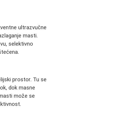
ekventne ultrazvučne
razlaganje masti.
vu, selektivno
oštećena.
ijski prostor. Tu se
otok, dok masne
e masti može se
ktivnost.