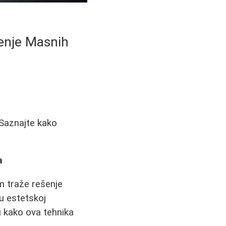
enje Masnih
 Saznajte kako
a
m traže rešenje
u estetskoj
i kako ova tehnika