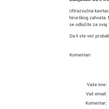
Ultrazvučna kavitaci
hirurškog zahvata. 
se odlučite za ovaj
Da li ste već proba
Komentari
Vaše ime:
Vaš email:
Komentar: