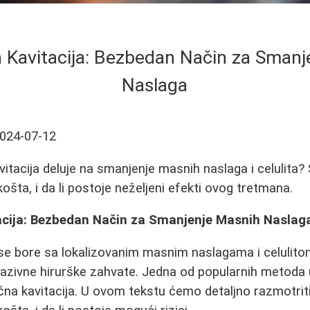
 Kavitacija: Bezbedan Način za Smanj
Naslaga
024-07-12
vitacija deluje na smanjenje masnih naslaga i celulita?
košta, i da li postoje neželjeni efekti ovog tretmana.
acija: Bezbedan Način za Smanjenje Masnih Naslag
e bore sa lokalizovanim masnim naslagama i celulito
nvazivne hirurške zahvate. Jedna od popularnih metoda 
učna kavitacija. U ovom tekstu ćemo detaljno razmotrit