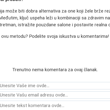
ja može biti dobra alternativa za one koji žele brže re
Međutim, ključ uspeha leži u kombinaciji sa zdravim n
 tretman, istražite pouzdane salone i postavite realna 
li ovu metodu? Podelite svoja iskustva u komentarima!
Trenutno nema komentara za ovaj članak.