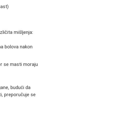
ast)
ličita mišljenja:
ema bolova nakon
er se masti moraju
gane, budući da
i, preporučuje se