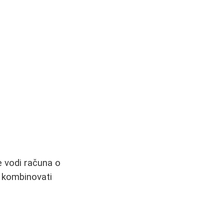
e vodi računa o
o kombinovati