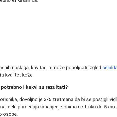
ebno efikasan za:
nih naslaga, kavitacija može poboljšati izgled
celulit
iti kvalitet kože.
 potrebno i kakvi su rezultati?
risnika, dovoljno je
3-5 tretmana
da bi se postigli vidl
na, neki primećuju smanjenje obima u struku do
5 cm
o osobe.