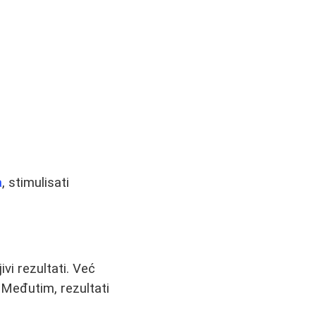
a
, stimulisati
jivi rezultati. Već
. Međutim, rezultati