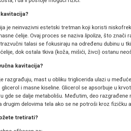
ošta, i da li postoje mogući rizici.
 kavitacija?
ja je neinvazivni estetski tretman koji koristi niskofr
masne ćelije. Ovaj proces se naziva
lipoliza
, što znači 
razvučni talasi se fokusiraju na određenu dubinu u tki
elije, dok ostala tkiva (koža, mišići, živci) ostanu ne
vučna kavitacija?
 razgrađuju, mast u obliku triglicerida ulazi u međućel
 glicerol i masne kiseline. Glicerol se apsorbuje u krv
etru gde se dalje metabolišu. Međutim, deo razgrađen
a drugim delovima tela ako se ne potroši kroz fizičku a
ožete tretirati?