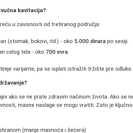
zvučna kavitacija?
eću u zavisnosti od tretiranog područja:
an (stomak, bokovi, itd.) - oko
5.000 dinara
po sesiji.
n celog tela - oko
700 evra
.
inije varijante, pa se isplati istražiti tržište pre odluke.
održavanje?
trajni ako se ne prate zdravim načinom života. Ako se n
ktivnosti, masne naslage se mogu vratiti. Zato je ključn
shranom (manje masnoća i šećera)