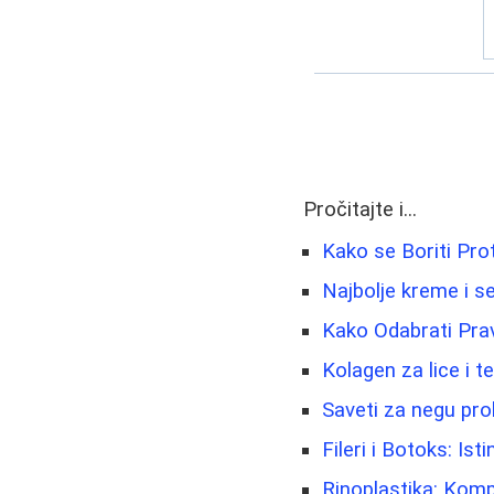
Pročitajte i...
Kako se Boriti Prot
Najbolje kreme i se
Kako Odabrati Pr
Kolagen za lice i t
Saveti za negu pro
Fileri i Botoks: Isti
Rinoplastika: Kom