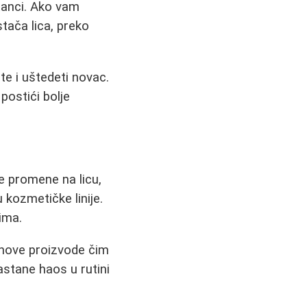
tanci. Ako vam
tača lica, preko
ete i uštedeti novac.
postići bolje
ve promene na licu,
kozmetičke linije.
cima.
 nove proizvode čim
astane haos u rutini