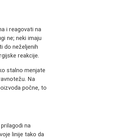
na i reagovati na
ugi ne; neki imaju
i do neželjenih
rgijske reakcije.
Ako stalno menjate
 ravnotežu. Na
roizvoda počne, to
prilagodi na
je linije tako da