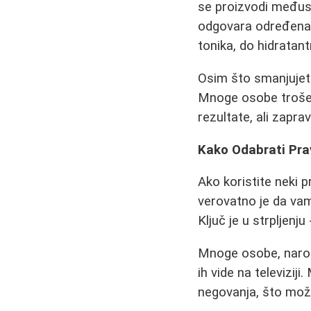
se proizvodi međuso
odgovara određena m
tonika, do hidratan
Osim što smanjujete 
Mnoge osobe troše v
rezultate, ali zapr
Kako Odabrati Pra
Ako koristite neki p
verovatno je da vam
Ključ je u strpljenj
Mnoge osobe, naroč
ih vide na televizi
negovanja, što mož