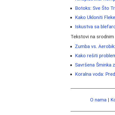
Botoks: Sve Što Tr
Kako Ukloniti Flek
Iskustva sa blefar
Tekstovi na srodnim
Zumba vs. Aerobik:
Kako rešiti probl
Savršena Šminka z
Koralna voda: Pred
O nama
|
K