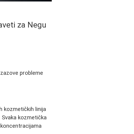
aveti za Negu
a izazove probleme
 kozmetičkih linija
i. Svaka kozmetička
m koncentracijama