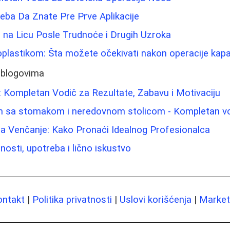
eba Da Znate Pre Prve Aplikacije
e na Licu Posle Trudnoće i Drugih Uzroka
oplastikom: Šta možete očekivati nakon operacije kap
 blogovima
 Kompletan Vodič za Rezultate, Zabavu i Motivaciju
em sa stomakom i neredovnom stolicom - Kompletan v
a Venčanje: Kako Pronaći Idealnog Profesionalca
nosti, upotreba i lično iskustvo
ontakt
|
Politika privatnosti
|
Uslovi korišćenja
|
Marketi