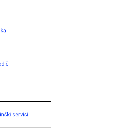
aka
odič
nški servisi