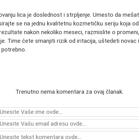
govanju lica je doslednost i strpljenje. Umesto da meša
okusirajte se na jednu kvalitetnu kozmetičku seriju koja
rezultate nakon nekoliko meseci, razmislite o promeni, 
ije. Time ćete smanjiti rizik od iritacija, uštedeti novac
e potrebno.
Trenutno nema komentara za ovaj članak.