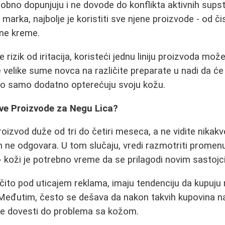
bno dopunjuju i ne dovode do konflikta aktivnih sups
arka, najbolje je koristiti sve njene proizvode - od čis
tne kreme.
rizik od iritacija, koristeći jednu liniju proizvoda mož
elike sume novca na različite preparate u nadi da će 
avo samo dodatno opterećuju svoju kožu.
ve Proizvode za Negu Lica?
roizvod duže od tri do četiri meseca, a ne vidite nikak
 ne odgovara. U tom slučaju, vredi razmotriti promenu 
u - koži je potrebno vreme da se prilagodi novim sastoj
ito pod uticajem reklama, imaju tendenciju da kupuju
ji. Međutim, često se dešava da nakon takvih kupovina n
e dovesti do problema sa kožom.