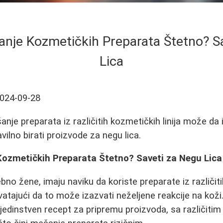
anje Kozmetičkih Preparata Štetno? S
Lica
024-09-28
nje preparata iz različitih kozmetičkih linija može d
ilno birati proizvode za negu lica.
Kozmetičkih Preparata Štetno? Saveti za Negu Lica
o žene, imaju naviku da koriste preparate iz različitih
atajući da to može izazvati neželjene reakcije na kož
jedinstven recept za pripremu proizvoda, sa različiti