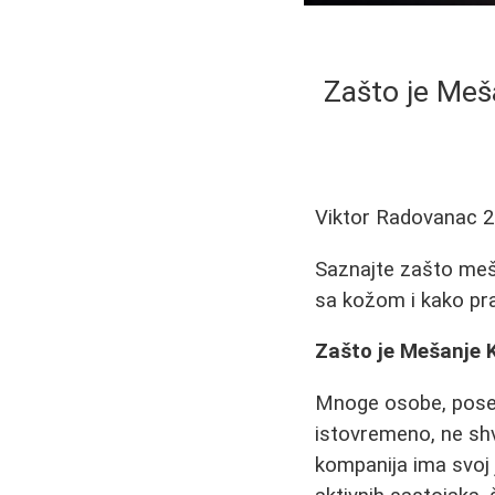
Zašto je Meš
Viktor Radovanac
2
Saznajte zašto meša
sa kožom i kako prav
Zašto je Mešanje 
Mnoge osobe, posebn
istovremeno, ne shv
kompanija ima svoj 