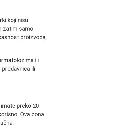
i koji nisu
, a zatim samo
fikasnost proizvoda,
rmatolozima ili
 prodavnica ili
 imate preko 20
 korisno. Ova zona
jučna.