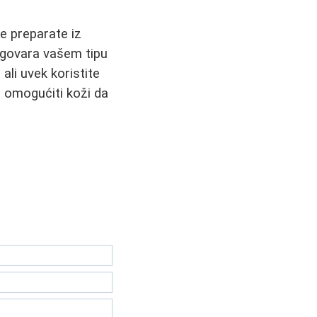
te preparate iz
 odgovara vašem tipu
ali uvek koristite
 i omogućiti koži da