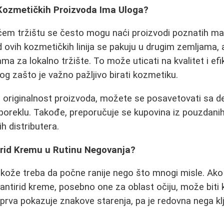
 Kozmetičkih Proizvoda Ima Uloga?
em tržištu se često mogu naći proizvodi poznatih mark
d ovih kozmetičkih linija se pakuju u drugim zemljama
ama za lokalno tržište. To može uticati na kvalitet i e
log zašto je važno pažljivo birati kozmetiku.
 originalnost proizvoda, možete se posavetovati sa de
o poreklu. Takođe, preporučuje se kupovina iz pouzdanih
h distributera.
irid Kremu u Rutinu Negovanja?
 kože treba da počne ranije nego što mnogi misle. Ako
e antirid kreme, posebno one za oblast očiju, može biti
i prva pokazuje znakove starenja, pa je redovna nega kl