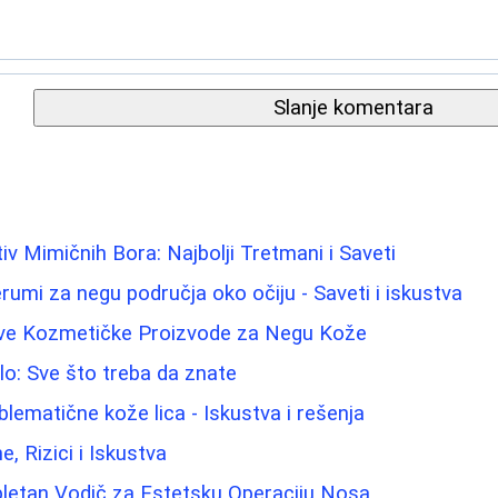
Slanje komentara
iv Mimičnih Bora: Najbolji Tretmani i Saveti
rumi za negu područja oko očiju - Saveti i iskustva
ave Kozmetičke Proizvode za Negu Kože
elo: Sve što treba da znate
blematične kože lica - Iskustva i rešenja
ne, Rizici i Iskustva
pletan Vodič za Estetsku Operaciju Nosa