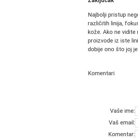
Zaključak
Najbolji pristup ne
različitih linija, f
kože. Ako ne vidite 
proizvode iz iste lin
dobije ono što joj j
Komentari
Vaše ime:
Vaš email:
Komentar: