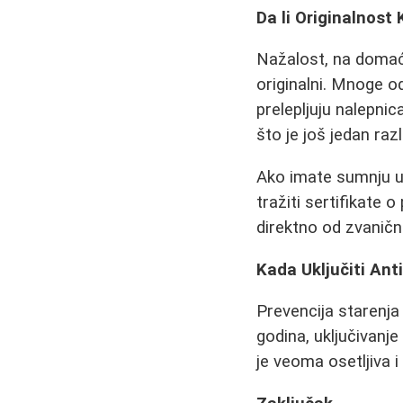
Da li Originalnost
Nažalost, na domać
originalni. Mnoge o
prelepljuju nalepnic
što je još jedan raz
Ako imate sumnju u
tražiti sertifikate 
direktno od zvanični
Kada Uključiti Ant
Prevencija starenja
godina, uključivanj
je veoma osetljiva 