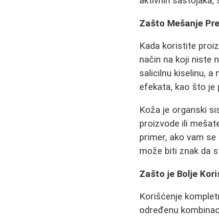
aktivnih sastojaka, 
Zašto Mešanje Pre
Kada koristite proiz
način na koji niste 
salicilnu kiselinu,
efekata, kao što je p
Koža je organski si
proizvode ili mešate
primer, ako vam se 
može biti znak da st
Zašto je Bolje Kori
Korišćenje kompletn
određenu kombinacij