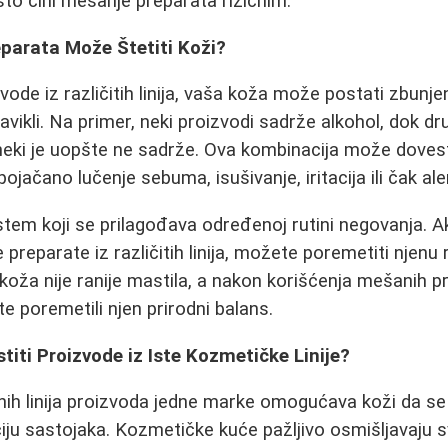
što čini mešanje preparata rizičnim.
parata Može Štetiti Koži?
vode iz različitih linija, vaša koža može postati zbunje
navikli. Na primer, neki proizvodi sadrže alkohol, dok dr
 a neki je uopšte ne sadrže. Ova kombinacija može dovest
ojačano lučenje sebuma, isušivanje, iritacija ili čak ale
stem koji se prilagođava određenoj rutini negovanja. 
 preparate iz različitih linija, možete poremetiti njenu
koža nije ranije mastila, a nakon korišćenja mešanih p
e poremetili njen prirodni balans.
stiti Proizvode iz Iste Kozmetičke Linije?
ih linija proizvoda jedne marke omogućava koži da se 
u sastojaka. Kozmetičke kuće pažljivo osmišljavaju svo