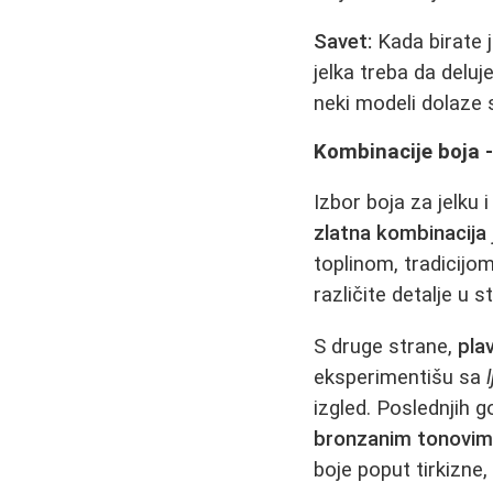
Savet:
Kada birate j
jelka treba da deluj
neki modeli dolaze 
Kombinacije boja -
Izbor boja za jelku 
zlatna kombinacija
toplinom, tradicijo
različite detalje u s
S druge strane,
pla
eksperimentišu sa
izgled. Poslednjih g
bronzanim tonovi
boje poput tirkizne, 