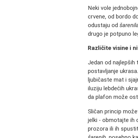
Neki vole jednobojne
crvene, od bordo do
odustaju od
šarenil
drugo je potpuno le
Različite visine i 
Jedan od najlepših 
postavljanje ukrasa
ljubičaste mat i sja
iluziju lebdećih uk
da plafon može osta
Sličan princip može
jelki - obmotajte i
prozora ili ih spust
šarenih
, posebno ka