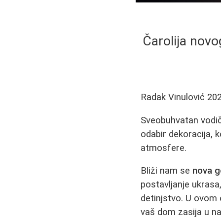
Čarolija nov
Radak Vinulović
202
Sveobuhvatan vodič 
odabir dekoracija, 
atmosfere.
Bliži nam se
nova g
postavljanje ukrasa,
detinjstvo. U ovom 
vaš dom zasija u n