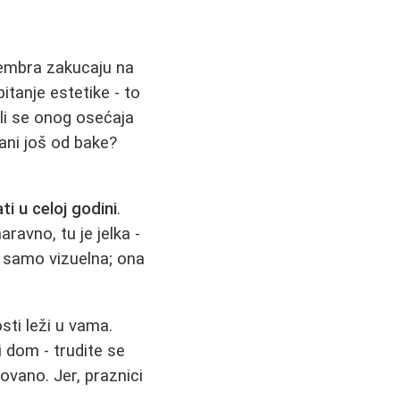
cembra zakucaju na
itanje estetike - to
 li se onog osećaja
vani još od bake?
ti u celoj godini
.
ravno, tu je jelka -
e samo vizuelna; ona
osti leži u vama.
 dom - trudite se
zovano. Jer, praznici