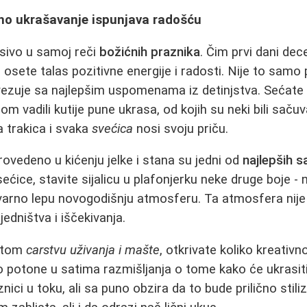
no ukrašavanje ispunjava radošću
sivo u samoj reči
božićnih praznika
. Čim prvi dani de
osete talas pozitivne energije i radosti. Nije to samo p
povezuje sa najlepšim uspomenama iz detinjstva. Sećate
m vadili kutije pune ukrasa, od kojih su neki bili saču
a trakica i svaka
svećica
nosi svoju priču.
vedeno u kićenju jelke i stana su jedni od
najlepših sa
ćice, stavite sijalicu u plafonjerku neke druge boje - na
tvarno lepu novogodišnju atmosferu. Ta atmosfera nij
jedništva i iščekivanja.
e tom
carstvu uživanja i mašte
, otkrivate koliko kreativn
o potone u satima razmišljanja o tome kako će ukrasiti
znici u toku, ali sa puno obzira da to bude prilično stili