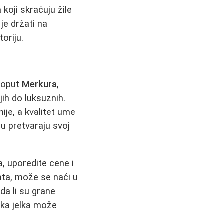
koji skraćuju žile
je držati na
oriju.
 poput
Merkura
,
ih do luksuznih.
je, a kvalitet ume
u pretvaraju svoj
a, uporedite cene i
gata, može se naći u
 da li su grane
ačka jelka može