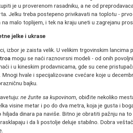
kupiti je u proverenom rasadniku, a ne od preprodavaca 
ta. Jelku treba postepeno privikavati na toplotu - prvo 
na malo toplijem, i tek na kraju uneti u zagrejanu prost
tne jelke i ukrase
i, izbor je zaista velik. U velikim trgovinskim lancima
troa
mogu se naći raznovrsni modeli - od onih povoljnij
ći i u kineskim prodavnicama, gde su cene pristupačni
i. Mnogi hvale i specijalizovane cvećare koje u decembr
razničnu bajku.
savetuju:
ne žurite sa kupovinom
, obiđite nekoliko mest
elka visine metar i po do dva metra, koja je gusta i bo
hiljada dinara pa naviše. Bitno je obratiti pažnju na to
o rasklapaju i da li postolje deluje stabilno. Dobra vešt
e.