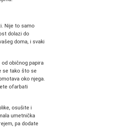
i. Nije to samo
ost dolazi do
 vašeg doma, i svaki
 od običnog papira
 se tako što se
obmotava oko njega.
ete ofarbati
like, osušite i
 mala umetnička
sprejem, pa dodate