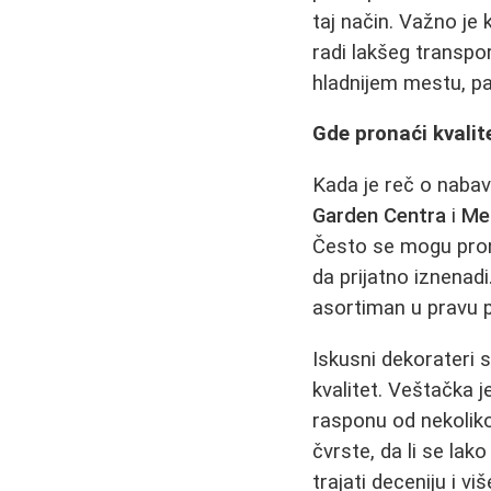
taj način. Važno je 
radi lakšeg transpor
hladnijem mestu, pa 
Gde pronaći kvalite
Kada je reč o nabavc
Garden Centra
i
Me
Često se mogu prona
da prijatno iznenad
asortiman u pravu p
Iskusni dekorateri 
kvalitet. Veštačka j
rasponu od nekoliko 
čvrste, da li se lak
trajati deceniju i viš