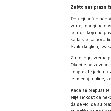
Zašto nas praznič
Postoji nešto neopi
vrata, mnogi od nas 
je ritual koji nas 
kada ste sa porodico
Svaka kuglica, svak
Za mnoge, vreme pro
Okačite na zavese se
i napravite jednu s
je osećaj topline, za
Kada se prepustit
Nije retkost da nek
da se vidi da su pra