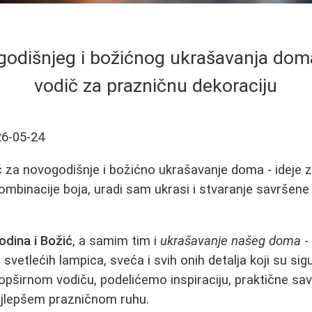
ogodišnjeg i božićnog ukrašavanja dom
vodič za prazničnu dekoraciju
6-05-24
za novogodišnje i božićno ukrašavanje doma - ideje za
kombinacije boja, uradi sam ukrasi i stvaranje savršene
odina i Božić
, a samim tim i
ukrašavanje našeg doma
- 
 svetlećih lampica, sveća i svih onih detalja koji su sigu
opširnom vodiču, podelićemo inspiraciju, praktične save
ajlepšem prazničnom ruhu.