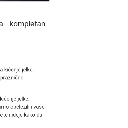
a - kompletan
 kićenje jelke,
 praznične
kićenje jelke,
rno obeležili i vaše
te i ideje kako da