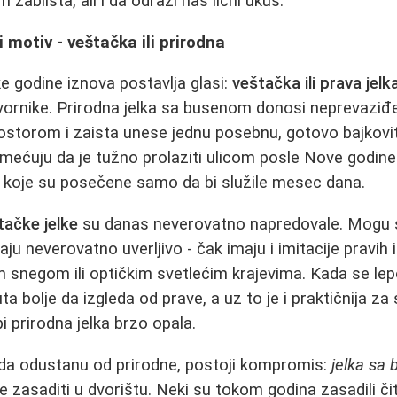
 zablista, ali i da odrazi naš lični ukus.
 motiv - veštačka ili prirodna
ke godine iznova postavlja glasi:
veštačka ili prava jelk
vornike. Prirodna jelka sa busenom donosi neprevazi
prostorom i zaista unese jednu posebnu, gotovo bajkov
ećuju da je tužno prolaziti ulicom posle Nove godine
e koje su posečene samo da bi služile mesec dana.
tačke jelke
su danas neverovatno napredovale. Mogu 
aju neverovatno uverljivo - čak imaju i imitacije pravih i
 snegom ili optičkim svetlećim krajevima. Kada se lep
a bolje da izgleda od prave, a uz to je i praktičnija za
bi prirodna jelka brzo opala.
 da odustanu od prirodne, postoji kompromis:
jelka sa
 zasaditi u dvorištu. Neki su tokom godina zasadili či