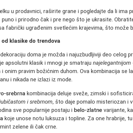
elku u prodavnici, raširite grane i pogledajte da li ima 
e puno i prirodno čak i pre nego što je ukrasite. Obratite
sa fabrički ugrađenim svetlećim krajevima, što može b
 od klasike do trendova
i dekoraciju doma je možda i najuzbudljiviji deo celog 
je apsolutni klasik i mnogi je smatraju
najelegantnijom
m i onim pravim božićnim duhom. Ova kombinacija se l
tanu i nikada ne izlazi iz mode.
vo-srebrna
kombinacija deluje sveže, zimski i sofistici
ljubičastom i srebrnom
, što daje pomalo misteriozan 
odina sve popularnije postaju i
belo-zlatne
varijante, ka
ma
koje unose notu luksuza i topline. Za one hrabrije, t
mint zelene ili čak crne.