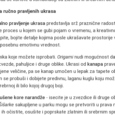
ja ručno pravljenih ukrasa
lno pravljenje ukrasa
predstavlja srž praznične radost
 je proces u kojem se gubi pojam o vremenu, a kreativn
epite, bojite detalje kojima posle ukrašavate prostorije
 posebnu emotivnu vrednost.
nika koje možete isprobati.
Origami
nudi mogućnost da
vezde, pahuljice i druge oblike. Ukrasi od
kanapa
prave
jene veličine, pa se kanap umočen u lepak za tapete 
n se probuši i dobijete predivnu, laganu kuglu koju mož
ebrnoj ili bilo kojoj drugoj boji.
ušene kore narandže
- isecite je u zvezdice ili druge ob
Šišarke
sakupljene u parku mogu se pretvoriti u prava
a ih očistite, osušite i poprskate zlatnim ili srebrnim 