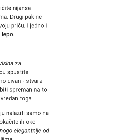
ičite nijanse
ma. Drugi pak ne
ju priču. I jedno i
a lepo
.
visina
za
cu spustite
vno divan - stvara
 biti spreman na to
 vredan toga.
ju nalaziti samo na
 okačite ih oko
nogo elegantnije od
ljima.