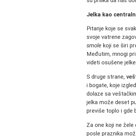
su prilika da naš dom
Jelka kao centralni
Pitanje koje se sva
svoje vatrene zago
smole
koji se širi 
Međutim, mnogi prim
videti osušene jelk
S druge strane,
veš
i bogate, koje izgled
dolaze sa veštačkim
jelka može deset put
previše toplo i gde 
Za one koji ne žele
posle praznika može