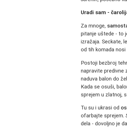
Uradi sam - čaroli
Za mnoge,
samosta
pitanje uštede - to
izražaja. Seckate, l
od tih komada nosi
Postoji bezbroj teh
napravite predivne z
naduva balon do žel
Kada se osuši, balo
sprejem u zlatnoj, sr
Tu su i ukrasi od
os
ofarbajte sprejem.
dela - dovoljno je d