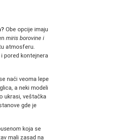
a?
Obe opcije imaju
đen
miris borovine i
itu atmosferu.
 i pored kontejnera
se naći veoma lepe
glica, a neki modeli
o ukrasi, veštačka
 stanove gde je
 busenom
koja se
tav mali zasad na