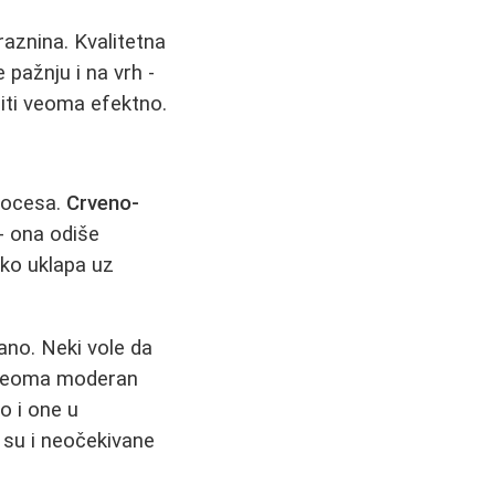
praznina. Kvalitetna
 pažnju i na vrh -
iti veoma efektno.
procesa.
Crveno-
- ona odiše
ako uklapa uz
rano. Neki vole da
i veoma moderan
o i one u
u su i neočekivane