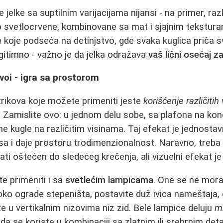
 jelke sa suptilnim varijacijama nijansi - na primer, razl
 svetlocrvene, kombinovane sa mat i sjajnim tekstura
a
koje podseća na detinjstvo, gde svaka kuglica priča svo
gitimno - važno je da jelka odražava
vaš lični osećaj z
nivoi - igra sa prostorom
trikova koje možete primeniti jeste
korišćenje različitih 
. Zamislite ovo: u jednom delu sobe, sa plafona na kon
jne kugle na različitim visinama. Taj efekat je jednosta
rasa i daje prostoru trodimenzionalnost. Naravno, treba
ti oštećen do sledećeg krečenja, ali vizuelni efekat je
te primeniti i sa
svetlećim lampicama
. One se ne mora
h oko ograde stepeništa, postavite duž ivica nameštaja,
ite u vertikalnim nizovima niz zid. Bele lampice deluju
m
da se koriste u kombinaciji sa zlatnim ili srebrnim deta