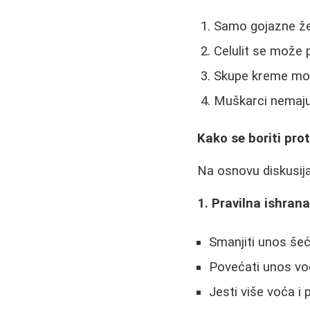
Samo gojazne žen
Celulit se može 
Skupe kreme mogu
Muškarci nemaju c
Kako se boriti prot
Na osnovu diskusija
1. Pravilna ishran
Smanjiti unos šeć
Povećati unos vod
Jesti više voća i