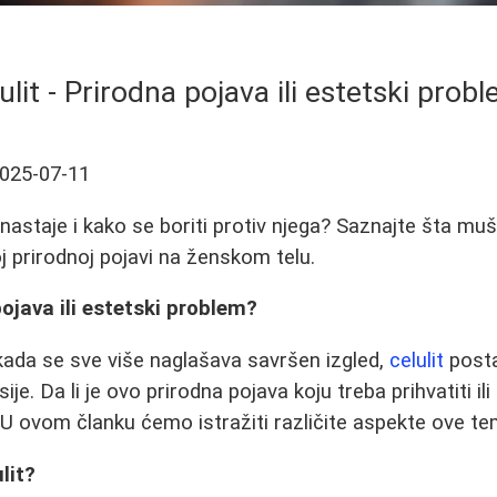
ulit - Prirodna pojava ili estetski prob
025-07-11
o nastaje i kako se boriti protiv njega? Saznajte šta muš
j prirodnoj pojavi na ženskom telu.
pojava ili estetski problem?
ada se sve više naglašava savršen izgled,
celulit
posta
ije. Da li je ovo prirodna pojava koju treba prihvatiti il
? U ovom članku ćemo istražiti različite aspekte ove te
lit?