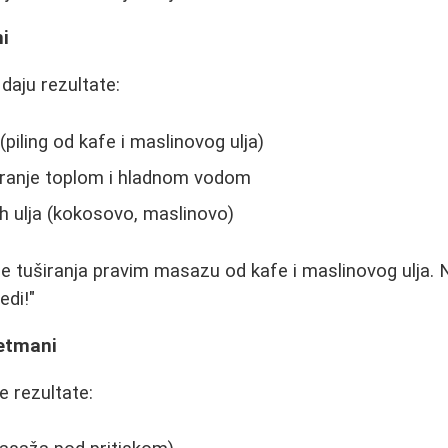
ni
daju rezultate:
piling od kafe i maslinovog ulja)
ranje toplom i hladnom vodom
h ulja (kokosovo, maslinovo)
e tuširanja pravim masazu od kafe i maslinovog ulja. Ni
edi!"
retmani
e rezultate: