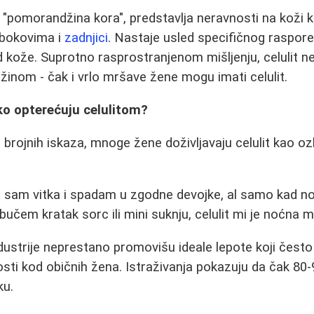
ao "pomorandžina kora", predstavlja neravnosti na koži 
, bokovima i
zadnjici
. Nastaje usled specifičnog raspore
d kože. Suprotno rasprostranjenom mišljenju, celulit n
nom - čak i vrlo mršave žene mogu imati celulit.
ko opterećuju celulitom?
iz brojnih iskaza, mnoge žene doživljavaju celulit kao oz
r sam vitka i spadam u zgodne devojke, al samo kad n
učem kratak sorc ili mini suknju, celulit mi je noćna m
dustrije neprestano promovišu ideale lepote koji često 
sti kod običnih žena. Istraživanja pokazuju da čak 80
ku.