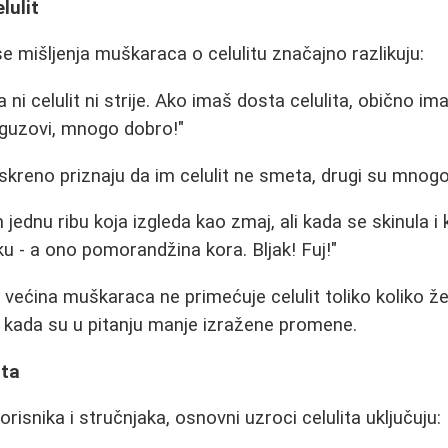
lulit
se mišljenja muškaraca o celulitu značajno razlikuju:
ni celulit ni strije. Ako imaš dosta celulita, obično im
i guzovi, mnogo dobro!"
kreno priznaju da im celulit ne smeta, drugi su mnogo k
jednu ribu koja izgleda kao zmaj, ali kada se skinula i
ku - a ono pomorandžina kora. Bljak! Fuj!"
 većina muškaraca ne primećuje celulit toliko koliko ž
 kada su u pitanju manje izražene promene.
ita
isnika i stručnjaka, osnovni uzroci celulita uključuju: