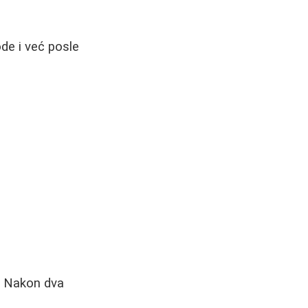
de i već posle
a. Nakon dva