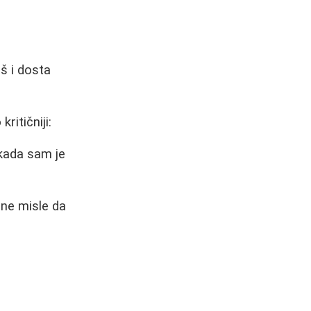
aš i dosta
ritičniji:
 kada sam je
ene misle da