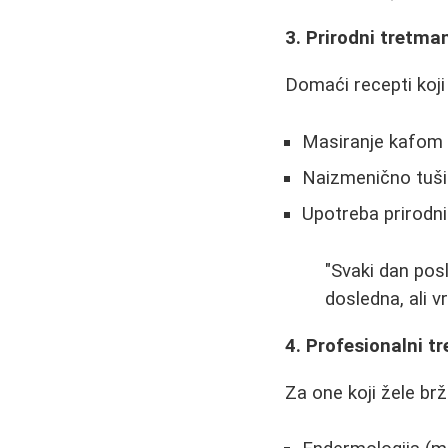
3. Prirodni tretma
Domaći recepti koji 
Masiranje kafom (
Naizmenično tuši
Upotreba prirodni
"Svaki dan posl
dosledna, ali vr
4. Profesionalni t
Za one koji žele brž