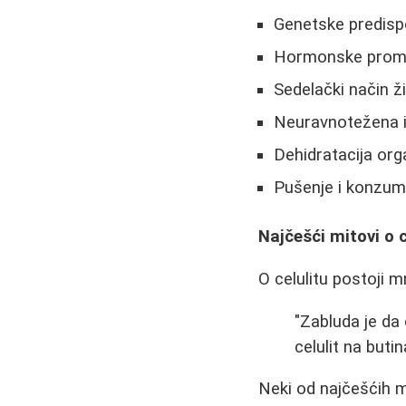
Genetske predispo
Hormonske prome
Sedelački način ži
Neuravnotežena 
Dehidratacija or
Pušenje i konzumi
Najčešći mitovi o c
O celulitu postoji 
"Zabluda je da
celulit na buti
Neki od najčešćih m