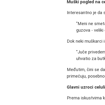
Muški pogled na ce
Interesantno je da 
"Meni ne smeta 
guzova - velik
Dok neki muškarci is
"Juče privedem 
uhvatio za but
Međutim, čini se da
primećuju, posebno
Glavni uzroci celul
Prema iskustvima kor