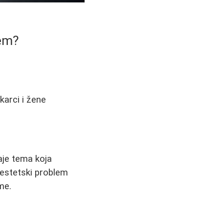
lem?
karci i žene
je tema koja
i estetski problem
me.