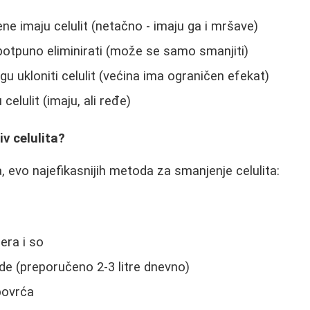
e imaju celulit (netačno - imaju ga i mršave)
potpuno eliminirati (može se samo smanjiti)
 ukloniti celulit (većina ima ograničen efekat)
elulit (imaju, ali ređe)
iv celulita?
, evo najefikasnijih metoda za smanjenje celulita:
a
era i so
e (preporučeno 2-3 litre dnevno)
 povrća