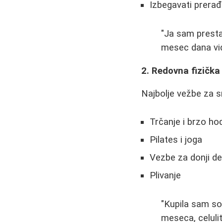
Izbegavati prera
"Ja sam presta
mesec dana vid
2. Redovna fizička
Najbolje vežbe za s
Trčanje i brzo ho
Pilates i joga
Vezbe za donji deo
Plivanje
"Kupila sam so
meseca, celulit