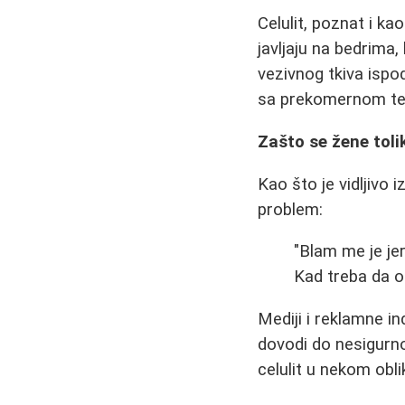
Celulit, poznat i k
javljaju na bedrima
vezivnog tkiva ispo
sa prekomernom teži
Zašto se žene toli
Kao što je vidljivo 
problem:
"Blam me je je
Kad treba da ob
Mediji i reklamne in
dovodi do nesigurno
celulit u nekom obli