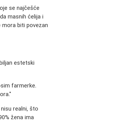
koje se najčešće
da masnih ćelija i
e mora biti povezan
biljan estetski
osim farmerke.
ora."
nisu realni, što
-90% žena ima