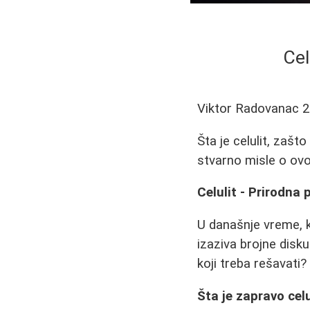
Cel
Viktor Radovanac
2
Šta je celulit, zašt
stvarno misle o ovo
Celulit - Prirodna 
U današnje vreme, k
izaziva brojne diskus
koji treba rešavati
Šta je zapravo celu