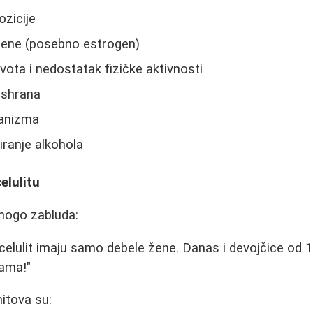
zicije
ne (posebno estrogen)
vota i nedostatak fizičke aktivnosti
ishrana
ganizma
ranje alkohola
elulitu
mnogo zabluda:
 celulit imaju samo debele žene. Danas i devojčice od 
nama!"
itova su: