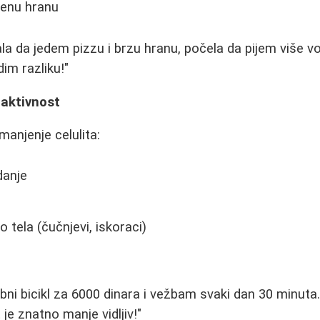
đenu hranu
la da jedem pizzu i brzu hranu, počela da pijem više vo
im razliku!"
 aktivnost
manjenje celulita:
danje
 tela (čučnjevi, iskoraci)
bni bicikl za 6000 dinara i vežbam svaki dan 30 minut
 je znatno manje vidljiv!"