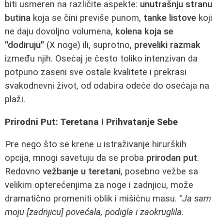
biti usmeren na različite aspekte:
unutrašnju stranu
butina
koja se čini previše punom,
tanke listove
koji
ne daju dovoljno volumena,
kolena koja se
"dodiruju"
(X noge) ili, suprotno,
preveliki razmak
između njih. Osećaj je često toliko intenzivan da
potpuno zaseni sve ostale kvalitete i prekrasi
svakodnevni život, od odabira odeće do osećaja na
plaži.
Prirodni Put: Teretana I Prihvatanje Sebe
Pre nego što se krene u istraživanje hirurških
opcija, mnogi savetuju da se proba
prirodan put
.
Redovno
vežbanje u teretani
, posebno vežbe sa
velikim opterećenjima za noge i zadnjicu, može
dramatično promeniti oblik i mišićnu masu.
"Ja sam
moju [zadnjicu] povećala, podigla i zaokruglila.