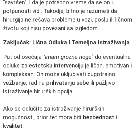
"savršen", i da je potrebno vreme da se on u
potpunosti vidi. Takodje, bitno je razumeti da
hirurgija ne rešava probleme u vezi, poslu ili ličnom
životu koji nisu povezani sa izgledom.
Zaključak: Lična Odluka I Temeljna Istraživanja
Put od osećaja
"imam grozne noge"
do eventualne
odluke za
estetsku intervenciju
je ličan, emotivan i
kompleksan. On može uključivati dugotrajno
vežbanje
, rad na
prihvatanju sebe
ili pažljivo
istraživanje hirurških opcija.
Ako se odlučite za istraživanje hirurških
mogućnosti, prioritet mora biti
bezbednost
i
kvalitet
: