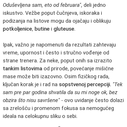
Oduševljena sam, eto od februara"
, deli jedno
iskustvo. Vežbe poput čučnjeva, iskoraka i
podizanja na listove mogu da ojačaju i oblikuju
potkoljenice
,
butine
i
gluteuse
.
Ipak, važno je napomenuti da rezultati zahtevaju
vreme, upornost i često i stručno vođenje od
strane trenera. Za neke, poput onih sa izrazito
tankim listovima
od prirode, povećanje mišićne
mase može biti izazovno. Osim fizičkog rada,
ključan korak je i rad na
sopstvenoj percepciji
.
"Tek
sam pre par godina shvatila da su mi noge ok, bez
obzira što nisu savršene"
- ovo uvidanje često dolazi
sa zrelošću i promenom fokusa sa nemogućeg
ideala na celokupnu sliku o sebi.