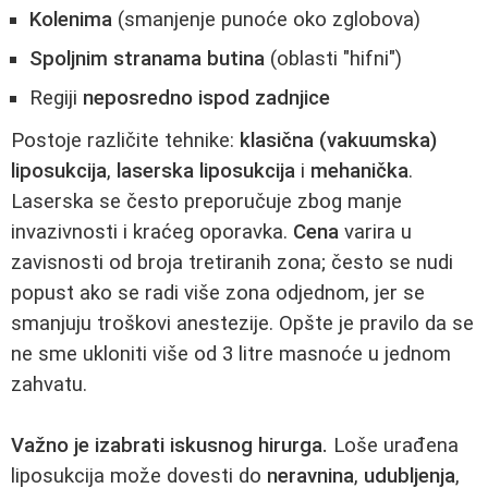
Kolenima
(smanjenje punoće oko zglobova)
Spoljnim stranama butina
(oblasti "hifni")
Regiji
neposredno ispod zadnjice
Postoje različite tehnike:
klasična (vakuumska)
liposukcija
,
laserska liposukcija
i
mehanička
.
Laserska se često preporučuje zbog manje
invazivnosti i kraćeg oporavka.
Cena
varira u
zavisnosti od broja tretiranih zona; često se nudi
popust ako se radi više zona odjednom, jer se
smanjuju troškovi anestezije. Opšte je pravilo da se
ne sme ukloniti više od 3 litre masnoće u jednom
zahvatu.
Važno je izabrati iskusnog hirurga.
Loše urađena
liposukcija može dovesti do
neravnina
,
udubljenja
,