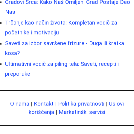
Gradovi Srca: Kako Naš Omiljeni Grad Postaje Deo
Nas
Trčanje kao način života: Kompletan vodič za
početnike i motivaciju
Saveti za izbor savršene frizure - Duga ili kratka
kosa?
Ultimativni vodič za piling tela: Saveti, recepti i
preporuke
O nama
|
Kontakt
|
Politika privatnosti
|
Uslovi
korišćenja
|
Marketinški servisi