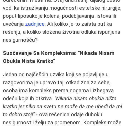
vodi ka istraživanju mogućnosti estetske hirurgije,
poput liposukcije kolena, podebljavanja listova ili
uvećanja
zadnjice
. Ali koliko je to zaista put ka
rešenju, a koliko složena životna odluka ispunjena
nesigurnošću?
Suočavanje Sa Kompleksima: "Nikada Nisam
Obukla Nista Kratko"
Jedan od najčešćih uzvika koji se pojavljuje u
razgovorima je upravo taj: otkad zna za sebe,
osoba ima kompleks prema nogama i izbegava
odeću koja ih otkriva.
"Nikada nisam obukla ništa
kratko jer niko na svetu ne može da me ubedi da mi
to dobro stoji"
- ova rečenica odaje duboku
nesigurnost i želju za promenom. Kompleks može