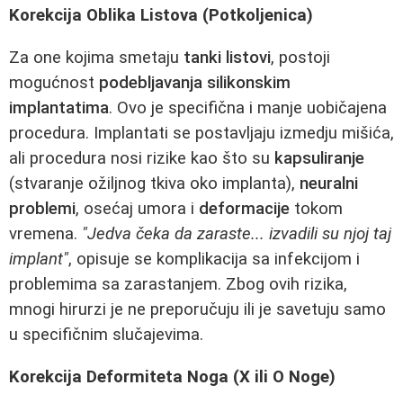
Korekcija Oblika Listova (Potkoljenica)
Za one kojima smetaju
tanki listovi
, postoji
mogućnost
podebljavanja silikonskim
implantatima
. Ovo je specifična i manje uobičajena
procedura. Implantati se postavljaju izmedju mišića,
ali procedura nosi rizike kao što su
kapsuliranje
(stvaranje ožiljnog tkiva oko implanta),
neuralni
problemi
, osećaj umora i
deformacije
tokom
vremena.
"Jedva čeka da zaraste... izvadili su njoj taj
implant"
, opisuje se komplikacija sa infekcijom i
problemima sa zarastanjem. Zbog ovih rizika,
mnogi hirurzi je ne preporučuju ili je savetuju samo
u specifičnim slučajevima.
Korekcija Deformiteta Noga (X ili O Noge)