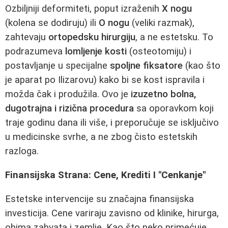
Ozbiljniji deformiteti, poput izraženih
X nogu
(kolena se dodiruju) ili
O nogu
(veliki razmak),
zahtevaju
ortopedsku hirurgiju
, a ne estetsku. To
podrazumeva
lomljenje kosti
(osteotomiju) i
postavljanje u specijalne
spoljne fiksatore
(kao što
je aparat po Ilizarovu) kako bi se kost ispravila i
možda čak i produžila. Ovo je
izuzetno bolna,
dugotrajna i rizična procedura
sa oporavkom koji
traje godinu dana ili više, i preporučuje se isključivo
u medicinske svrhe, a ne zbog čisto estetskih
razloga.
Finansijska Strana: Cene, Krediti I "Cenkanje"
Estetske intervencije su značajna finansijska
investicija. Cene variraju zavisno od klinike, hirurga,
obima zahvata i zemlje. Kao što neko primećuje,