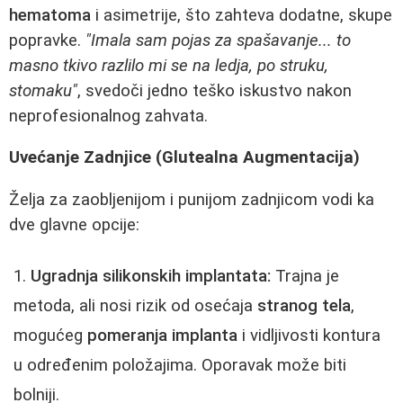
hematoma
i asimetrije, što zahteva dodatne, skupe
popravke.
"Imala sam pojas za spašavanje... to
masno tkivo razlilo mi se na ledja, po struku,
stomaku"
, svedoči jedno teško iskustvo nakon
neprofesionalnog zahvata.
Uvećanje Zadnjice (Glutealna Augmentacija)
Želja za zaobljenijom i punijom zadnjicom vodi ka
dve glavne opcije:
Ugradnja silikonskih implantata:
Trajna je
metoda, ali nosi rizik od osećaja
stranog tela
,
mogućeg
pomeranja implanta
i vidljivosti kontura
u određenim položajima. Oporavak može biti
bolniji.