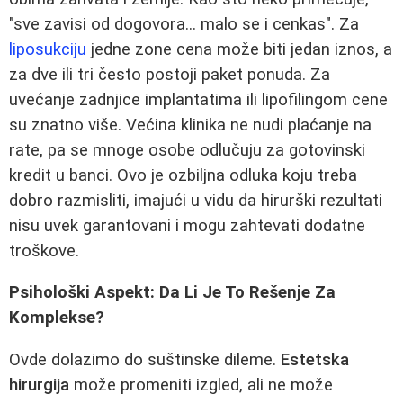
"sve zavisi od dogovora... malo se i cenkas". Za
liposukciju
jedne zone cena može biti jedan iznos, a
za dve ili tri često postoji paket ponuda. Za
uvećanje zadnjice implantatima ili lipofilingom cene
su znatno više. Većina klinika ne nudi plaćanje na
rate, pa se mnoge osobe odlučuju za gotovinski
kredit u banci. Ovo je ozbiljna odluka koju treba
dobro razmisliti, imajući u vidu da hirurški rezultati
nisu uvek garantovani i mogu zahtevati dodatne
troškove.
Psihološki Aspekt: Da Li Je To Rešenje Za
Komplekse?
Ovde dolazimo do suštinske dileme.
Estetska
hirurgija
može promeniti izgled, ali ne može