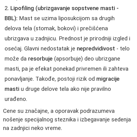
Lipofiling (ubrizgavanje sopstvene masti -
BBL):
Mast se uzima liposukcijom sa drugih
delova tela (stomak, bokovi) i prečišćena
ubrizgava u zadnjicu. Prednost je prirodniji izgled i
osećaj. Glavni nedostatak je
nepredvidivost
- telo
može da
resorbuje
(apsorbuje) deo ubrizgane
masti, pa je efekat ponekad privremen ili zahteva
ponavljanje. Takođe, postoji rizik od
migracije
masti
u druge delove tela ako nije pravilno
urađeno.
Cene su značajne, a oporavak podrazumeva
nošenje specijalnog steznika i izbegavanje sedenja
na zadnjici neko vreme.