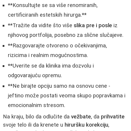
**Konsultujte se sa više renomiranih,
certificiranih estetskih hirurga.**
**Tražite da vidite što više
slika pre i posle
iz
njihovog portfolija, posebno za slične slučajeve.
**Razgovarajte otvoreno o očekivanjima,
rizicima i realnim mogućnostima.
**Uverite se da klinika ima dozvolu i
odgovarajuću opremu.
**Ne birajte opciju samo na osnovu cene -
jeftino može postati veoma skupo popravkama i
emocionalnim stresom.
Na kraju, bilo da odlučite da
vežbate
, da
prihvatite
svoje telo ili da krenete u
hiruršku korekciju
,