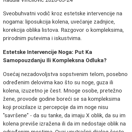
Sveobuhvatni vodič kroz estetske intervencije na
nogama: liposukcija kolena, uvećanje zadnjice,
korekcija oblika listova. Razgovor o kompleksima,
prirodnim putevima i iskustvima.
Estetske Intervencije Noga: Put Ka
Samopouzdanju Ili Kompleksna Odluka?
Osećaj nezadovoljstva sopstvenim telom, posebno
određenim delovima kao što su noge, guza ili
kolena, izuzetno je čest. Mnoge osobe, pretežno
žene, provode godine boreći se sa kompleksima
koji proizilaze iz percepcije da im noge nisu
"savršene" - da su tanke, da imaju X oblik, da su im
kolena previše izražena ili da im nedostaje oblik na
određenim mestima. Ovaj unutrašnji dijalog često