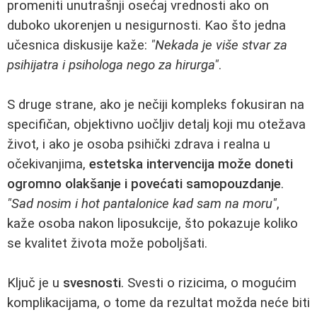
promeniti unutrašnji osećaj vrednosti ako on
duboko ukorenjen u nesigurnosti. Kao što jedna
učesnica diskusije kaže:
"Nekada je više stvar za
psihijatra i psihologa nego za hirurga"
.
S druge strane, ako je nečiji kompleks fokusiran na
specifičan, objektivno uočljiv detalj koji mu otežava
život, i ako je osoba psihički zdrava i realna u
očekivanjima,
estetska intervencija može doneti
ogromno olakšanje i povećati samopouzdanje
.
"Sad nosim i hot pantalonice kad sam na moru"
,
kaže osoba nakon liposukcije, što pokazuje koliko
se kvalitet života može poboljšati.
Ključ je u
svesnosti
. Svesti o rizicima, o mogućim
komplikacijama, o tome da rezultat možda neće biti