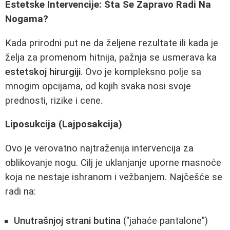
Estetske Intervencije: Šta Se Zapravo Radi Na
Nogama?
Kada prirodni put ne da željene rezultate ili kada je
želja za promenom hitnija, pažnja se usmerava ka
estetskoj hirurgiji
. Ovo je kompleksno polje sa
mnogim opcijama, od kojih svaka nosi svoje
prednosti, rizike i cene.
Liposukcija (Lajposakcija)
Ovo je verovatno najtraženija intervencija za
oblikovanje nogu. Cilj je uklanjanje uporne masnoće
koja ne nestaje ishranom i vežbanjem. Najčešće se
radi na:
Unutrašnjoj strani butina
("jahaće pantalone")