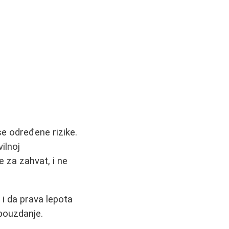
se određene rizike.
ilnoj
e za zahvat, i ne
 i da prava lepota
pouzdanje.