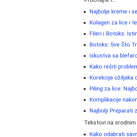
Najbolje kreme i se
Kolagen za lice i t
Fileri i Botoks: Isti
Botoks: Sve Što Tr
Iskustva sa blefar
Kako rešiti problem
Korekcija ožiljaka 
Piling za lice: Najb
Komplikacije nakon
Najbolji Preparat
Tekstovi na srodnim
Kako odabrati savr