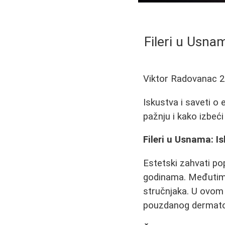
Fileri u Usnam
Viktor Radovanac
2
Iskustva i saveti o
pažnju i kako izbeći
Fileri u Usnama: I
Estetski zahvati p
godinama. Međutim, 
stručnjaka. U ovom č
pouzdanog dermatolo