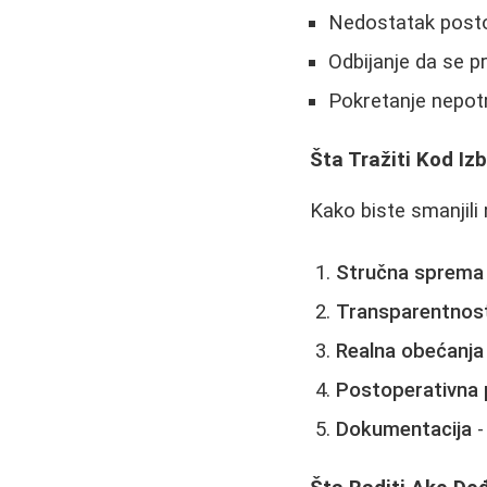
Nedostatak posto
Odbijanje da se pr
Pokretanje nepot
Šta Tražiti Kod Iz
Kako biste smanjili 
Stručna sprema
Transparentnos
Realna obećanja
Postoperativna
Dokumentacija
-