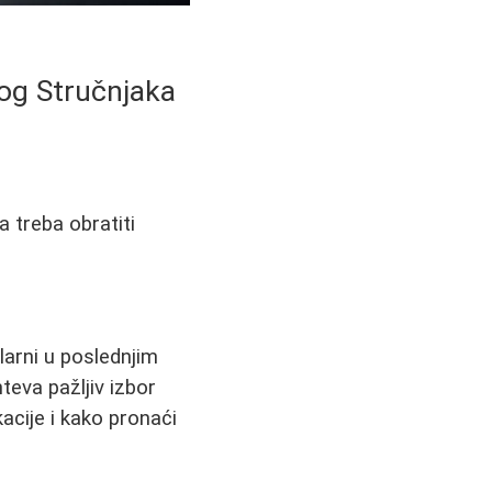
rog Stručnjaka
 treba obratiti
larni u poslednjim
eva pažljiv izbor
acije i kako pronaći