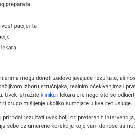
og preparata
jivost pacijenta
cije
 lekara
 filerima mogu doneti zadovoljavajuće rezultate, ali no
pažljivom izboru stručnjaka, realnim očekivanjima i prav
i. Uvek istražite
kliniku
i lekara pre nego što se odlučit
iti drugo mišljenje ukoliko sumnjate u kvalitet usluge.
prirodni rezultati uvek bolji od preteranih intervencija,
anja sebe uz umerene korekcije koje vam donose samo