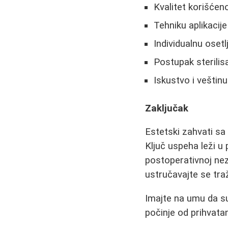
Kvalitet korišćen
Tehniku aplikacije
Individualnu osetl
Postupak sterilisa
Iskustvo i veštinu
Zaključak
Estetski zahvati sa
Ključ uspeha leži u 
postoperativnoj nez
ustručavajte se traž
Imajte na umu da su 
počinje od prihvat