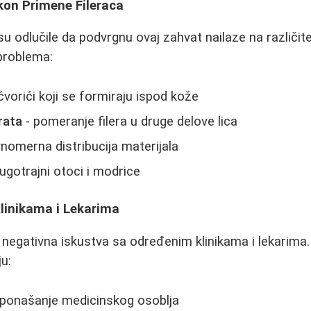
kon Primene Fileraca
 odlučile da podvrgnu ovaj zahvat nailaze na različite
problema:
 čvorići koji se formiraju ispod kože
rata
- pomeranje filera u druge delove lica
nomerna distribucija materijala
ugotrajni otoci i modrice
Klinikama i Lekarima
le negativna iskustva sa određenim klinikama i lekarima
u:
ponašanje medicinskog osoblja