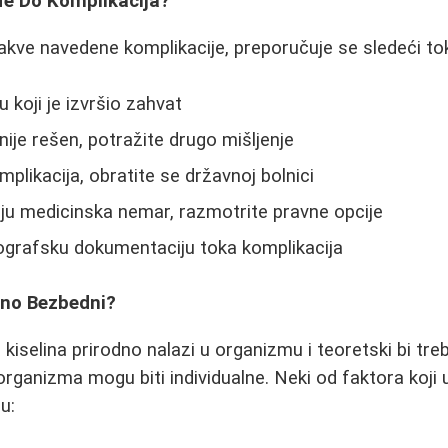
đe Do Komplikacija?
kakve navedene komplikacije, preporučuje se sledeći tok
u koji je izvršio zahvat
nije rešen, potražite drugo mišljenje
omplikacija, obratite se državnoj bolnici
anju medicinska nemar, razmotrite pravne opcije
ografsku dokumentaciju toka komplikacija
arno Bezbedni?
 kiselina prirodno nalazi u organizmu i teoretski bi tr
organizma mogu biti individualne. Neki od faktora koji 
u: