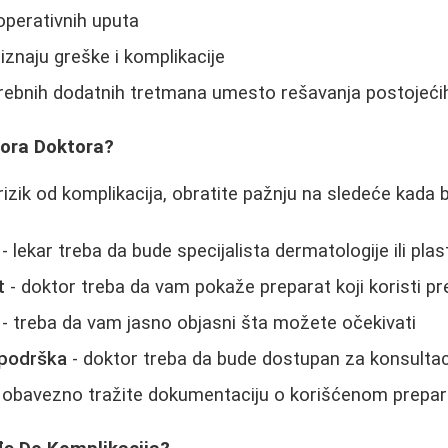
perativnih uputa
iznaju greške i komplikacije
rebnih dodatnih tretmana umesto rešavanja postojeći
bora Doktora?
rizik od komplikacija, obratite pažnju na sledeće kada b
- lekar treba da bude specijalista dermatologije ili plas
t
- doktor treba da vam pokaže preparat koji koristi p
- treba da vam jasno objasni šta možete očekivati
 podrška
- doktor treba da bude dostupan za konsulta
 obavezno tražite dokumentaciju o korišćenom prepar