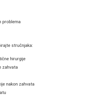
h problema
irajte stručnjaka:
tične hirurgije
re zahvata
cije nakon zahvata
atu