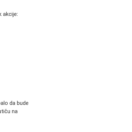
 akcije:
ebalo da bude
utiču na