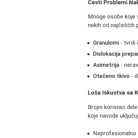
Česti Problemi Na
Mnoge osobe koje su
nekih od najčešćih 
Granulomi
- tvrdi
Dislokacija prepa
Asimetrija
- nerav
Otečeno tkivo
- d
Loša Iskustva sa 
Brojni korisnici de
koje navode uključuj
Neprofesionalno 