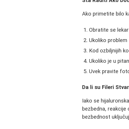
Šta Raditi Ako Do
Ako primetite bilo 
Obratite se lekar
Ukoliko problem 
Kod ozbiljnijih k
Ukoliko je u pit
Uvek pravite fot
Da li su Fileri Stv
Iako se hijaluronska
bezbedna, reakcije 
bezbednost uključuj