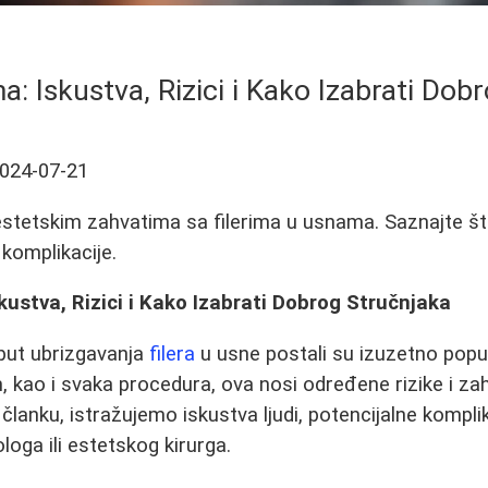
a: Iskustva, Rizici i Kako Izabrati Dob
024-07-21
 estetskim zahvatima sa filerima u usnama. Saznajte šta
 komplikacije.
skustva, Rizici i Kako Izabrati Dobrog Stručnjaka
oput ubrizgavanja
filera
u usne postali su izuzetno popu
kao i svaka procedura, ova nosi određene rizike i zaht
lanku, istražujemo iskustva ljudi, potencijalne komplik
ga ili estetskog kirurga.