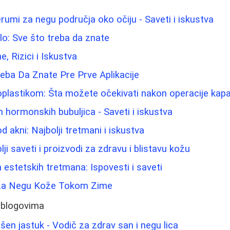
rumi za negu područja oko očiju - Saveti i iskustva
elo: Sve što treba da znate
ne, Rizici i Iskustva
eba Da Znate Pre Prve Aplikacije
oplastikom: Šta možete očekivati nakon operacije kap
 hormonskih bubuljica - Saveti i iskustva
od akni: Najbolji tretmani i iskustva
olji saveti i proizvodi za zdravu i blistavu kožu
 estetskih tretmana: Ispovesti i saveti
i za Negu Kože Tokom Zime
 blogovima
šen jastuk - Vodič za zdrav san i negu lica