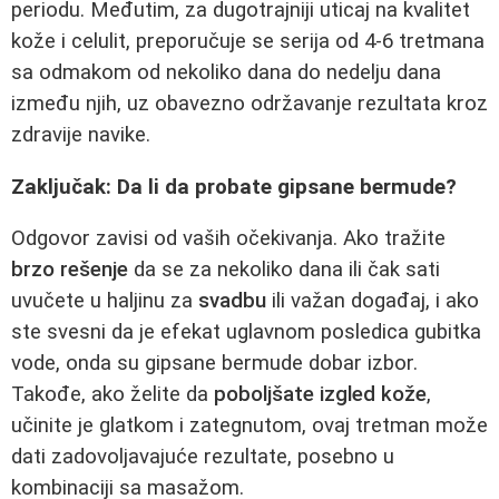
periodu. Međutim, za dugotrajniji uticaj na kvalitet
kože i celulit, preporučuje se serija od 4-6 tretmana
sa odmakom od nekoliko dana do nedelju dana
između njih, uz obavezno održavanje rezultata kroz
zdravije navike.
Zaključak: Da li da probate gipsane bermude?
Odgovor zavisi od vaših očekivanja. Ako tražite
brzo rešenje
da se za nekoliko dana ili čak sati
uvučete u haljinu za
svadbu
ili važan događaj, i ako
ste svesni da je efekat uglavnom posledica gubitka
vode, onda su gipsane bermude dobar izbor.
Takođe, ako želite da
poboljšate izgled kože
,
učinite je glatkom i zategnutom, ovaj tretman može
dati zadovoljavajuće rezultate, posebno u
kombinaciji sa masažom.