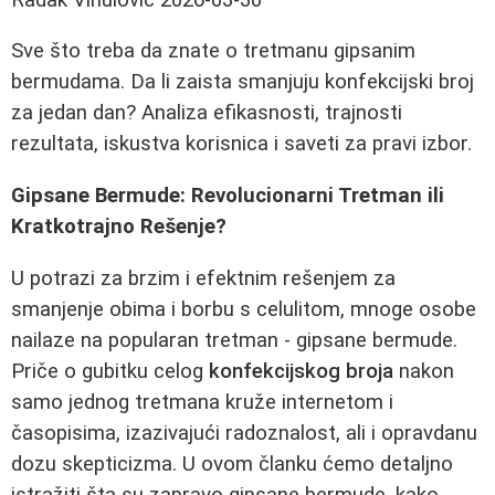
Sve što treba da znate o tretmanu gipsanim
bermudama. Da li zaista smanjuju konfekcijski broj
za jedan dan? Analiza efikasnosti, trajnosti
rezultata, iskustva korisnica i saveti za pravi izbor.
Gipsane Bermude: Revolucionarni Tretman ili
Kratkotrajno Rešenje?
U potrazi za brzim i efektnim rešenjem za
smanjenje obima i borbu s celulitom, mnoge osobe
nailaze na popularan tretman - gipsane bermude.
Priče o gubitku celog
konfekcijskog broja
nakon
samo jednog tretmana kruže internetom i
časopisima, izazivajući radoznalost, ali i opravdanu
dozu skepticizma. U ovom članku ćemo detaljno
istražiti šta su zapravo gipsane bermude, kako