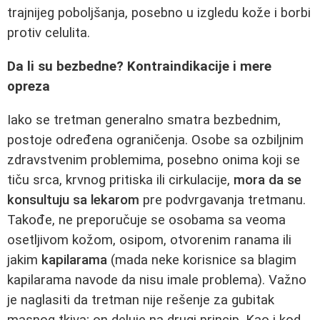
trajnijeg poboljšanja, posebno u izgledu kože i borbi
protiv celulita.
Da li su bezbedne? Kontraindikacije i mere
opreza
Iako se tretman generalno smatra bezbednim,
postoje određena ograničenja. Osobe sa ozbiljnim
zdravstvenim problemima, posebno onima koji se
tiču srca, krvnog pritiska ili cirkulacije,
mora da se
konsultuju sa lekarom
pre podvrgavanja tretmanu.
Takođe, ne preporučuje se osobama sa veoma
osetljivom kožom, osipom, otvorenim ranama ili
jakim
kapilarama
(mada neke korisnice sa blagim
kapilarama navode da nisu imale problema). Važno
je naglasiti da tretman nije rešenje za gubitak
masnog tkiva; on deluje na drugi princip. Kao i kod