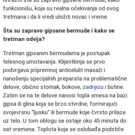
funkcionišu, koja su realna očekivanja od ovog
tretmana i da li vredi uložiti novac i vreme.
Šta su zapravo gipsane bermude i kako se
tretman odvija?
Tretman gipsanim bermudama je postupak
telesnog umotavanja. Klijentkinja se prvo
podvrgava pripremnoj anticelulit masaži i
nanošenju specijalnih preparata na problematične
delove, obično stomak, bokove,
zadnjicu
i butine.
Zatim se na te delove nanosi topla smesa na bazi
gipsa ili glina koja se brzo stvrdne, formirajući
svojevrsnu "ljusku" ili bermude koje čvrsto prilaze
uz telo. U tom oblogu se ostaje oko 45 minuta do
sat vremena. Toplota koja se oslobađa podstiče