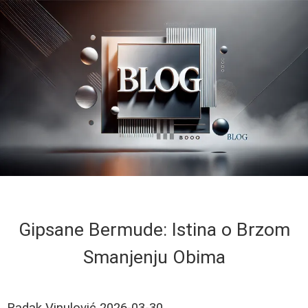
Gipsane Bermude: Istina o Brzom
Smanjenju Obima
Radak Vinulović
2026-03-30