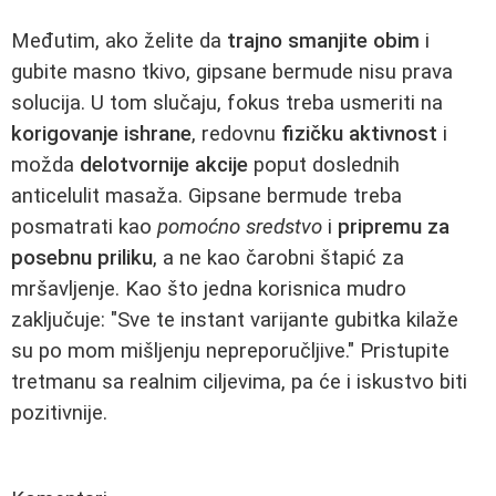
Međutim, ako želite da
trajno smanjite obim
i
gubite masno tkivo, gipsane bermude nisu prava
solucija. U tom slučaju, fokus treba usmeriti na
korigovanje ishrane
, redovnu
fizičku aktivnost
i
možda
delotvornije akcije
poput doslednih
anticelulit masaža. Gipsane bermude treba
posmatrati kao
pomoćno sredstvo
i
pripremu za
posebnu priliku
, a ne kao čarobni štapić za
mršavljenje. Kao što jedna korisnica mudro
zaključuje: "Sve te instant varijante gubitka kilaže
su po mom mišljenju nepreporučljive." Pristupite
tretmanu sa realnim ciljevima, pa će i iskustvo biti
pozitivnije.