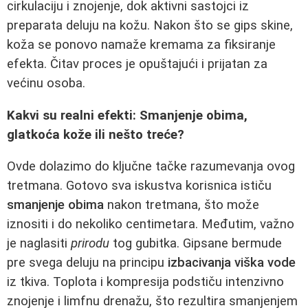
cirkulaciju i znojenje, dok aktivni sastojci iz
preparata deluju na kožu. Nakon što se gips skine,
koža se ponovo namaže kremama za fiksiranje
efekta. Čitav proces je opuštajući i prijatan za
većinu osoba.
Kakvi su realni efekti: Smanjenje obima,
glatkoća kože ili nešto treće?
Ovde dolazimo do ključne tačke razumevanja ovog
tretmana. Gotovo sva iskustva korisnica ističu
smanjenje obima
nakon tretmana, što može
iznositi i do nekoliko centimetara. Međutim, važno
je naglasiti
prirodu
tog gubitka. Gipsane bermude
pre svega deluju na principu
izbacivanja viška vode
iz tkiva. Toplota i kompresija podstiču intenzivno
znojenje i limfnu drenažu, što rezultira smanjenjem