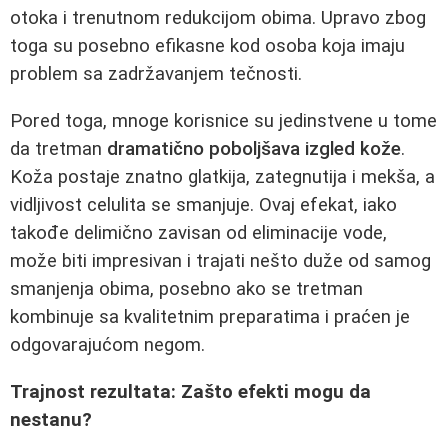
otoka i trenutnom redukcijom obima. Upravo zbog
toga su posebno efikasne kod osoba koja imaju
problem sa zadržavanjem tečnosti.
Pored toga, mnoge korisnice su jedinstvene u tome
da tretman
dramatično poboljšava izgled kože
.
Koža postaje znatno glatkija, zategnutija i mekša, a
vidljivost celulita se smanjuje. Ovaj efekat, iako
takođe delimično zavisan od eliminacije vode,
može biti impresivan i trajati nešto duže od samog
smanjenja obima, posebno ako se tretman
kombinuje sa kvalitetnim preparatima i praćen je
odgovarajućom negom.
Trajnost rezultata: Zašto efekti mogu da
nestanu?