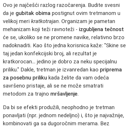
Ovo je najčešći razlog razočarenja. Budite svesni
da je
gubitak obima
postignut ovim tretmanom u
velikoj meri
kratkotrajan
. Organizam je pametan
mehanizam koji teži ravnoteži -
izgubljena tečnost
će se, ukoliko se ne promene navike, relativno brzo
nadoknaditi. Kao što jedna korisnica kaže: "Skine se
taj jedan konfekcijski broj, ali rezultat je
kratkorocan... jedino je dobro za neku specijalnu
priliku." Dakle, tretman je izvanredan kao
priprema
za posebnu priliku
kada želite da vam odeća
savršeno pristaje, ali se ne može smatrati
metodom za trajno
mršavljenje
.
Da bi se efekti produžili, neophodno je tretman
ponavljati (npr. jednom nedeljno) i, što je najvažnije,
kombinovati ga sa dugoročnim merama. Bez