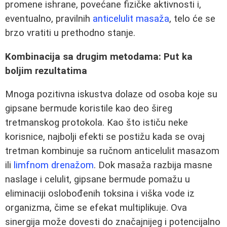
promene ishrane, povećane fizičke aktivnosti i,
eventualno, pravilnih
anticelulit masaža
, telo će se
brzo vratiti u prethodno stanje.
Kombinacija sa drugim metodama: Put ka
boljim rezultatima
Mnoga pozitivna iskustva dolaze od osoba koje su
gipsane bermude koristile kao deo šireg
tretmanskog protokola. Kao što ističu neke
korisnice, najbolji efekti se postižu kada se ovaj
tretman kombinuje sa ručnom anticelulit masazom
ili
limfnom drenažom
. Dok masaža razbija masne
naslage i celulit, gipsane bermude pomažu u
eliminaciji oslobođenih toksina i viška vode iz
organizma, čime se efekat multiplikuje. Ova
sinergija može dovesti do značajnijeg i potencijalno