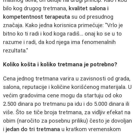
bilo kog drugog tretmana,
kvalitet salona i
kompetentnost terapeuta
su od presudnog
značaja. Kako jedna korisnica primećuje: "Vrlo je
bitno ko ti radi i kod koga radiš... onaj ko se u to
razume i radi, da kod njega ima fenomenalnih
rezultata."
Koliko košta i koliko tretmana je potrebno?
Cena jednog tretmana varira u zavisnosti od grada,
salona, reputacije i količine korišćenog materijala. U
većim gradovima cene mogu da startuju od oko
2.500 dinara po tretmanu pa idu i do 5.000 dinara ili
više. Što se tiče broja tretmana, za vidljiv efekat na
obim (naročito za posebnu priliku) često je dovoljan
i
jedan do tri tretmana
u kratkom vremenskom