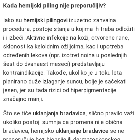
Kada hemijski piling nije preporučljiv?
Iako su
hemijski pilingovi
izuzetno zahvalna
procedura, postoje stanja u kojima ih treba odložiti
ili izbeći. Aktivne infekcije na koži, otvorene rane,
sklonost ka keloidnim ožiljcima, kao i upotreba
određenih lekova (npr. izotretinoina u poslednjih
šest do dvanaest meseci) predstavljaju
kontraindikacije. Takođe, ukoliko je u toku leta
planirano duže izlaganje suncu, bolje je sačekati
jesen, jer su tada rizici od hiperpigmentacije
značajno manji.
Što se tiče
uklanjanja bradavica
, slično pravilo važi:
ukoliko postoji sumnja da promena nije obična
bradavica, hemijsko
uklanjanje bradavice
se ne
preporučuje bez biopsije ili dermatoskopskog