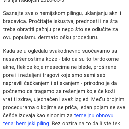
Saznajte sve o hemijskom pilingu, uklanjanju akni i
bradavica. Pročitajte iskustva, prednosti i na šta
treba obratiti pažnju pre nego što se odlučite za
ovu popularnu dermatološku proceduru.
Kada se u ogledalu svakodnevno suočavamo sa
nesavršenostima kože - bilo da su to tvrdokorne
akne, flekice koje mesecima ne blede, proširene
pore ili neželjeni tragovi koje smo sami sebi
napravili čačkanjem i stiskanjem - prirodno je da
počnemo da tragamo za rešenjem koje će koži
vratiti zdrav, ujednačen i svež izgled. Među brojnim
procedurama o kojima se priča, jedan pojam se sve
češće izdvaja kao sinonim za
temeljnu obnovu
tena
:
hemijski piling
. Bez obzira na to da li ste tek