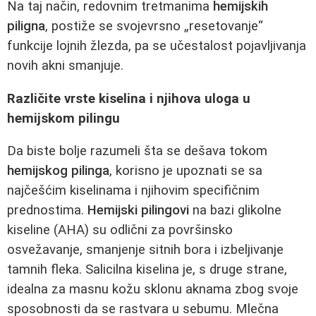
Na taj način, redovnim tretmanima
hemijskih
piligna
, postiže se svojevrsno „resetovanje“
funkcije lojnih žlezda, pa se učestalost pojavljivanja
novih akni smanjuje.
Različite vrste kiselina i njihova uloga u
hemijskom pilingu
Da biste bolje razumeli šta se dešava tokom
hemijskog pilinga
, korisno je upoznati se sa
najčešćim kiselinama i njihovim specifičnim
prednostima.
Hemijski pilingovi
na bazi glikolne
kiseline (AHA) su odlični za površinsko
osvežavanje, smanjenje sitnih bora i izbeljivanje
tamnih fleka. Salicilna kiselina je, s druge strane,
idealna za masnu kožu sklonu aknama zbog svoje
sposobnosti da se rastvara u sebumu. Mlečna