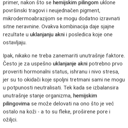
primer, nakon što se
hemijskim pilingom
uklone
površinski tragovi i neujednačen pigment,
mikrodermoabrazijom se mogu dodatno izravnati
sitne neravnine. Ovakva kombinacija daje sjajne
rezultate u
uklanjanju akni
i posledica koje one
ostavljaju.
Ipak, nikako ne treba zanemariti unutrašnje faktore.
Često je za uspešno
uklanjanje akni
potrebno prvo
proveriti hormonalni status, ishranu i nivo stresa,
jer su to okidači koje spoljni tretmani sami ne mogu
u potpunosti neutralisati. Tek kada se izbalansira
unutrašnje stanje organizma,
hemijskim
pilingovima
se može delovati na ono što je već
ostalo na koži - a to su fleke, proširene pore i
ožiljci.