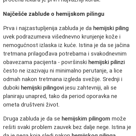
Najčešće zablude o hemijskom pilingu
Prva i najzastupljenija zabluda je da
hemijski piling
uvek podrazumeva višednevno krunjenje kože i
nemogućnost izlaska iz kuće. Istina je da se jačina
tretmana prilagođava potrebama i svakodnevnim
obavezama pacijenta - površinski
hemijski pilinzi
često ne izazivaju ni minimalno perutanje, a lice
odmah nakon tretmana izgleda svežije. Srednji i
duboki
hemijski pilingovi
jesu zahtevniji, ali se
planiraju unapred, tako da period oporavka ne
ometa društveni život.
Druga zabluda je da se
hemijskim pilingom
može
rešiti svaki problem zauvek bez dalje nege. Istina je
da je nega koja sledi nakon
hemijskog pilinga