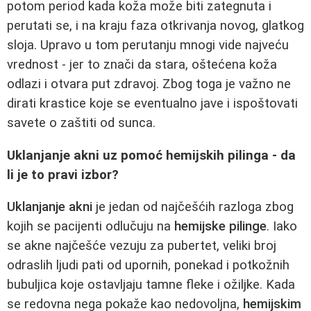
potom period kada koža može biti zategnuta i
perutati se, i na kraju faza otkrivanja novog, glatkog
sloja. Upravo u tom perutanju mnogi vide najveću
vrednost - jer to znači da stara, oštećena koža
odlazi i otvara put zdravoj. Zbog toga je važno ne
dirati krastice koje se eventualno jave i ispoštovati
savete o zaštiti od sunca.
Uklanjanje akni uz pomoć hemijskih pilinga - da
li je to pravi izbor?
Uklanjanje akni
je jedan od najčešćih razloga zbog
kojih se pacijenti odlučuju na
hemijske pilinge
. Iako
se akne najčešće vezuju za pubertet, veliki broj
odraslih ljudi pati od upornih, ponekad i potkožnih
bubuljica koje ostavljaju tamne fleke i ožiljke. Kada
se redovna nega pokaže kao nedovoljna,
hemijskim