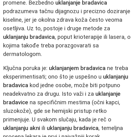
promene. Bezbedno
uklanjanje bradavica
podrazumeva tačnu dijagnozu i precizno doziranje
kiseline, jer je okolna zdrava koža često veoma
osetljiva. Uz to, postoje i druge metode za
uklanjanju bradavica
, poput krioterapije ili lasera, o
kojima takođe treba porazgovarati sa
dermatologom.
Ključna poruka je:
uklanjanjem bradavica
ne treba
eksperimentisati; ono što je uspešno u
uklanjanju
bradavica
kod jedne osobe, može biti potpuno
neadekvatno za drugu. Isto važi i za
uklanjanje
bradavice
na specifičnim mestima (očni kapci,
sluzokože), gde se hemijski pristup retko
primenjuje. U svakom slučaju, kada je reč o
uklanjanju akni
ili
uklanjanju bradavica
, temeljna
procena lekara je prvi i najvažniji korak.