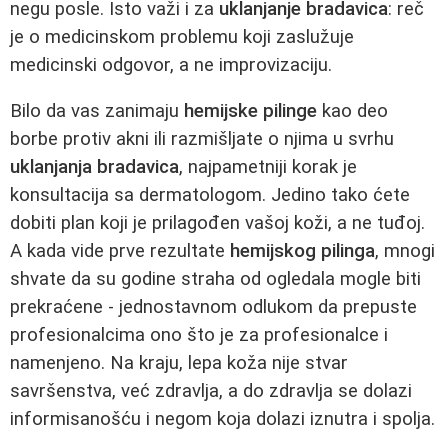
negu posle. Isto važi i za
uklanjanje bradavica
: reč
je o medicinskom problemu koji zaslužuje
medicinski odgovor, a ne improvizaciju.
Bilo da vas zanimaju
hemijske pilinge
kao deo
borbe protiv akni ili razmišljate o njima u svrhu
uklanjanja bradavica
, najpametniji korak je
konsultacija sa dermatologom. Jedino tako ćete
dobiti plan koji je prilagođen vašoj koži, a ne tuđoj.
A kada vide prve rezultate
hemijskog pilinga
, mnogi
shvate da su godine straha od ogledala mogle biti
prekraćene - jednostavnom odlukom da prepuste
profesionalcima ono što je za profesionalce i
namenjeno. Na kraju, lepa koža nije stvar
savršenstva, već zdravlja, a do zdravlja se dolazi
informisanošću i negom koja dolazi iznutra i spolja.