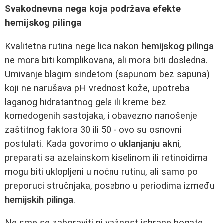
Svakodnevna nega koja podržava efekte
hemijskog pilinga
Kvalitetna rutina nege lica nakon
hemijskog pilinga
ne mora biti komplikovana, ali mora biti dosledna.
Umivanje blagim sindetom (sapunom bez sapuna)
koji ne narušava pH vrednost kože, upotreba
laganog hidratantnog gela ili kreme bez
komedogenih sastojaka, i obavezno nanošenje
zaštitnog faktora 30 ili 50 - ovo su osnovni
postulati. Kada govorimo o
uklanjanju akni
,
preparati sa azelainskom kiselinom ili retinoidima
mogu biti uklopljeni u noćnu rutinu, ali samo po
preporuci stručnjaka, posebno u periodima između
hemijskih pilinga
.
Ne sme se zaboraviti ni važnost ishrane bogate