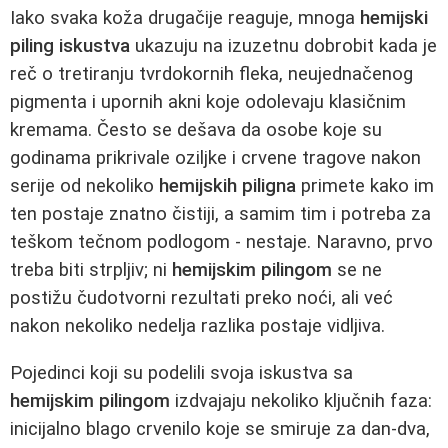
Iako svaka koža drugačije reaguje, mnoga
hemijski
piling iskustva
ukazuju na izuzetnu dobrobit kada je
reč o tretiranju tvrdokornih fleka, neujednačenog
pigmenta i upornih akni koje odolevaju klasičnim
kremama. Često se dešava da osobe koje su
godinama prikrivale oziljke i crvene tragove nakon
serije od nekoliko
hemijskih piligna
primete kako im
ten postaje znatno čistiji, a samim tim i potreba za
teškom tečnom podlogom - nestaje. Naravno, prvo
treba biti strpljiv; ni
hemijskim pilingom
se ne
postižu čudotvorni rezultati preko noći, ali već
nakon nekoliko nedelja razlika postaje vidljiva.
Pojedinci koji su podelili svoja iskustva sa
hemijskim pilingom
izdvajaju nekoliko ključnih faza:
inicijalno blago crvenilo koje se smiruje za dan-dva,