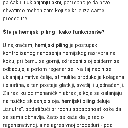
pa čak i u
uklanjanju akni
, potrebno je da prvo
shvatimo mehanizam koji se krije iza same
procedure.
Šta je hemijski piling i kako funkcioniše?
U najkraćem,
hemijski piling
je postupak
kontrolisanog nanošenja hemijskog rastvora na
kožu, pri čemu se gornji, oštećeni sloj epidermisa
odbacuje, a potom regeneriše. Na taj način se
uklanjaju mrtve ćelije, stimuliše produkcija kolagena
i elastina, a ten postaje glatkiji, svetliji i ujednačeniji.
Za razliku od mehaničkih abrazija koje se oslanjaju
na fizičko skidanje sloja,
hemijski piling
deluje
„iznutra”, podstičući prirodnu sposobnost kože da
se sama obnavlja. Zato se kaže da je reč o
regenerativnoj, a ne agresivnoj proceduri - pod