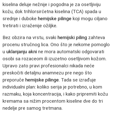
kiselina deluje nežnije i pogodna je za osetljiviju
kožu, dok trihlorsirćetna kiselina (TCA) spada u
srednje i duboke
hemijske pilinge
koji mogu ciljano
tretirati i izraženije ožiljke.
Bez obzira na vrstu, svaki
hemijski piling
zahteva
procenu stručnog lica. Ono što je nekome pomoglo
u
uklanjanju akni
ne mora automatski odgovarati
osobi sa rozaceom ili izuzetno osetljivom kožom.
Upravo zato pravi profesionalci nikada neće
preskočiti detaljnu anamnezu pre nego što
preporuče
hemijske pilinge
. Tada se izrađuje
individualni plan: koliko serija je potrebno, u kom
razmaku, koja koncentracija, i kako pripremiti kožu
kremama sa nižim procentom kiseline dve do tri
nedelje pre samog tretmana.