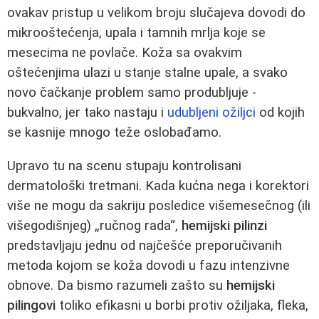
ovakav pristup u velikom broju slučajeva dovodi do
mikrooštećenja, upala i tamnih mrlja koje se
mesecima ne povlače. Koža sa ovakvim
oštećenjima ulazi u stanje stalne upale, a svako
novo čačkanje problem samo produbljuje -
bukvalno, jer tako nastaju i
udubljeni ožiljci
od kojih
se kasnije mnogo teže oslobađamo.
Upravo tu na scenu stupaju kontrolisani
dermatološki tretmani. Kada kućna nega i korektori
više ne mogu da sakriju posledice višemesečnog (ili
višegodišnjeg) „ručnog rada“,
hemijski pilinzi
predstavljaju jednu od najčešće preporučivanih
metoda kojom se koža dovodi u fazu intenzivne
obnove. Da bismo razumeli zašto su
hemijski
pilingovi
toliko efikasni u borbi protiv ožiljaka, fleka,