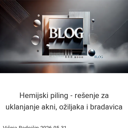
Hemijski piling - rešenje za
uklanjanje akni, ožiljaka i bradavica
Višnja Radojčin
2026-05-31