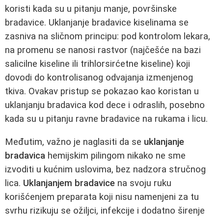
koristi kada su u pitanju manje, površinske
bradavice. Uklanjanje bradavice kiselinama se
zasniva na sličnom principu: pod kontrolom lekara,
na promenu se nanosi rastvor (najčešće na bazi
salicilne kiseline ili trihlorsirćetne kiseline) koji
dovodi do kontrolisanog odvajanja izmenjenog
tkiva. Ovakav pristup se pokazao kao koristan u
uklanjanju bradavica kod dece i odraslih, posebno
kada su u pitanju ravne bradavice na rukama i licu.
Međutim, važno je naglasiti da se
uklanjanje
bradavica
hemijskim pilingom nikako ne sme
izvoditi u kućnim uslovima, bez nadzora stručnog
lica.
Uklanjanjem bradavice
na svoju ruku
korišćenjem preparata koji nisu namenjeni za tu
svrhu rizikuju se ožiljci, infekcije i dodatno širenje