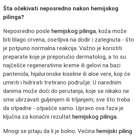
Šta očekivati neposredno nakon hemijskog
pilinga?
Neposredno posle
hemijskog pilinga
, koža može
biti blago crvena, osetljiva na dodir i zategnuta - što
je potpuno normalna reakcija. Važno je koristiti
preparate koje je preporučio dermatolog, a to su
najčešće regenerativne kreme ili gelovi na bazi
pantenola, hijaluronske kiseline ili aloe vere, koji će
umiriti i hidrirati tretirano područje. U narednim
danima može doći do perutanja, koje se nikako ne
sme ubrzavati guljenjem ili trljanjem; sve što treba
da otpadne - otpašće samo. Upravo ova faza je
ključna za konačni rezultat
hemijskog pilinga
.
Mnogi se pitaju da li je bolno. Većina
hemijski piling