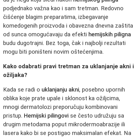
podjednako važna kao i sam tretman. Redovno
čišćenje blagim preparatima, izbegavanje
komedogenih proizvoda i obavezna dnevna zaštita
od sunca omogućavaju da efekti
hemijskih piligna
budu dugotrajni. Bez toga, čak i najbolji rezultati
mogu biti poništeni novim oštećenjima.
Kako odabrati pravi tretman za uklanjanje akni i
ožiljaka?
Kada se radi o
uklanjanju akni
, posebno upornih
oblika koje prate upale i sklonost ka ožiljcima,
mnogi dermatolozi preporučuju kombinovani
pristup.
Hemijski pilingovi
se često udružuju sa
drugim metodama poput mikrodermoabrazije ili
lasera kako bi se postigao maksimalan efekat. Na