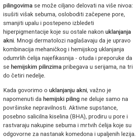
pilingovima
se može ciljano delovati na više nivoa:
isušiti višak sebuma, osloboditi začepene pore,
smanjiti upalu i postepeno izbledeti
hiperpigmentacije koje su ostale nakon
uklanjanja
akni
. Mnogi dermatolozi naglašavaju da je upravo
kombinacija mehaničkog i hemijskog uklanjanja
odumrlih ćelija najefikasnija - otuda i preporuke da
se
hemijskim pilinzima
pribegava u serijama, na tri
do četiri nedelje.
Kada govorimo o
uklanjanju akni
, važno je
napomenuti da
hemijski piling
ne deluje samo na
površinske nepravilnosti. Aktivne supstance,
posebno salicilna kiselina (BHA), prodiru u pore i
rastvaraju nakupine sebuma i mrtvih ćelija koje su
odgovorne za nastanak komedona i upaljenih lezija.