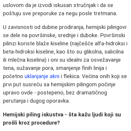
uslovom da je izvodi iskusan stručnjak i da se
poštuju sve preporuke za negu posle tretmana.
U zavisnosti od dubine prodiranja, hemijski pilingovi
se dele na površinske, srednje i duboke. Površinski
pilinzi koriste blaže kiseline (najčešće alfa-hidroksi i
beta-hidroksi kiseline, kao što su glikolna, salicilna
ili mlečna kiselina) i oni su idealni za osvežavanje
tena, sužavanje pora, smanjenje finih linija i
početno
uklanjanje akni
i flekica. Većina onih koji se
prvi put susreću sa hemijskim pilingom počinje
upravo ovde - postepeno, bez dramatičnog
perutanja i dugog oporavka.
Hemijski piling iskustva - šta kažu ljudi koji su
prošli kroz procedure?