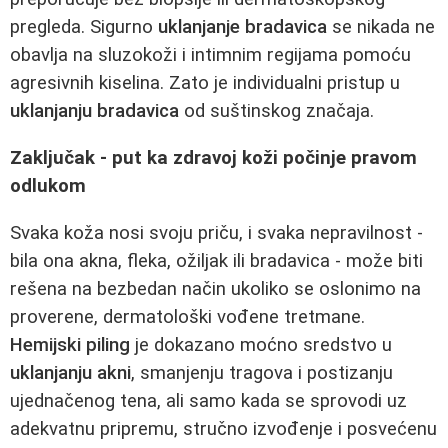
pregleda. Sigurno
uklanjanje bradavica
se nikada ne
obavlja na sluzokoži i intimnim regijama pomoću
agresivnih kiselina. Zato je individualni pristup u
uklanjanju bradavica
od suštinskog značaja.
Zaključak - put ka zdravoj koži počinje pravom
odlukom
Svaka koža nosi svoju priču, i svaka nepravilnost -
bila ona akna, fleka, ožiljak ili bradavica - može biti
rešena na bezbedan način ukoliko se oslonimo na
proverene, dermatološki vođene tretmane.
Hemijski piling
je dokazano moćno sredstvo u
uklanjanju akni
, smanjenju tragova i postizanju
ujednačenog tena, ali samo kada se sprovodi uz
adekvatnu pripremu, stručno izvođenje i posvećenu