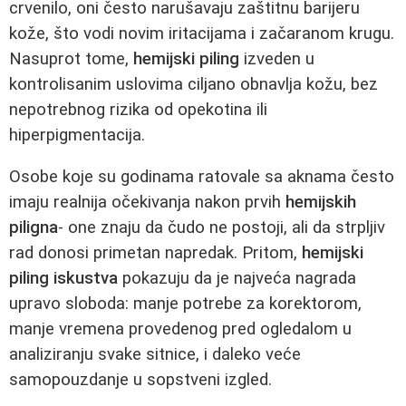
crvenilo, oni često narušavaju zaštitnu barijeru
kože, što vodi novim iritacijama i začaranom krugu.
Nasuprot tome,
hemijski piling
izveden u
kontrolisanim uslovima ciljano obnavlja kožu, bez
nepotrebnog rizika od opekotina ili
hiperpigmentacija.
Osobe koje su godinama ratovale sa aknama često
imaju realnija očekivanja nakon prvih
hemijskih
piligna
- one znaju da čudo ne postoji, ali da strpljiv
rad donosi primetan napredak. Pritom,
hemijski
piling iskustva
pokazuju da je najveća nagrada
upravo sloboda: manje potrebe za korektorom,
manje vremena provedenog pred ogledalom u
analiziranju svake sitnice, i daleko veće
samopouzdanje u sopstveni izgled.