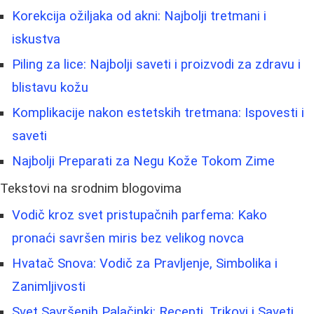
Korekcija ožiljaka od akni: Najbolji tretmani i
iskustva
Piling za lice: Najbolji saveti i proizvodi za zdravu i
blistavu kožu
Komplikacije nakon estetskih tretmana: Ispovesti i
saveti
Najbolji Preparati za Negu Kože Tokom Zime
Tekstovi na srodnim blogovima
Vodič kroz svet pristupačnih parfema: Kako
pronaći savršen miris bez velikog novca
Hvatač Snova: Vodič za Pravljenje, Simbolika i
Zanimljivosti
Svet Savršenih Palačinki: Recepti, Trikovi i Saveti