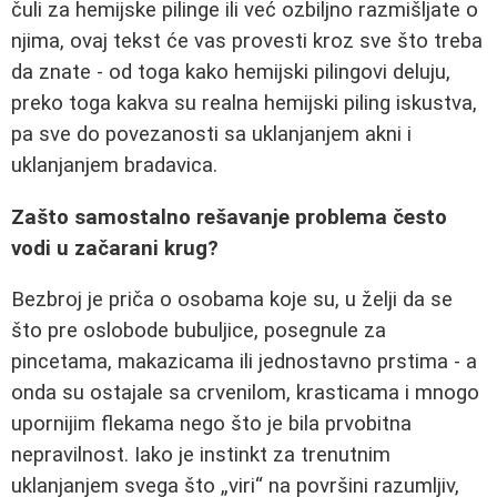
čuli za hemijske pilinge ili već ozbiljno razmišljate o
njima, ovaj tekst će vas provesti kroz sve što treba
da znate - od toga kako hemijski pilingovi deluju,
preko toga kakva su realna hemijski piling iskustva,
pa sve do povezanosti sa uklanjanjem akni i
uklanjanjem bradavica.
Zašto samostalno rešavanje problema često
vodi u začarani krug?
Bezbroj je priča o osobama koje su, u želji da se
što pre oslobode bubuljice, posegnule za
pincetama, makazicama ili jednostavno prstima - a
onda su ostajale sa crvenilom, krasticama i mnogo
upornijim flekama nego što je bila prvobitna
nepravilnost. Iako je instinkt za trenutnim
uklanjanjem svega što „viri“ na površini razumljiv,