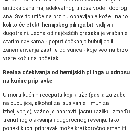
antioksidansima, adekvatnog unosa vode i dobrog
sna. Sve to utiče na brzinu obnavljanja kože i na to
koliko će efekti
hemijskog pilinga
biti vidljivi i
dugotrajni. Jedna od najčešćih grešaka je vraćanje
starim navikama - poput čačkanja bubuljica ili
zanemarivanja zaštite od sunca - koje veoma brzo
vrate kožu na početak.
Realna očekivanja od hemijskih pilinga u odnosu
na kućne pripravke
U moru kućnih recepata koji kruže (pasta za zube
na bubuljice, alkohol za isušivanje, limun za
izbeljivanje), važno je napraviti jasnu razliku između
trenutnog olakšanja i dugoročnog rešenja. Iako
poneki kućni pripravak može kratkoročno smanjiti