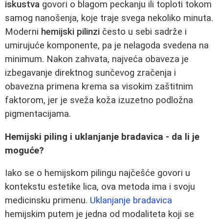
iskustva
govori o blagom peckanju ili toploti tokom
samog nanošenja, koje traje svega nekoliko minuta.
Moderni
hemijski pilinzi
često u sebi sadrže i
umirujuće komponente, pa je nelagoda svedena na
minimum. Nakon zahvata, najveća obaveza je
izbegavanje direktnog sunčevog zračenja i
obavezna primena krema sa visokim zaštitnim
faktorom, jer je sveža koža izuzetno podložna
pigmentacijama.
Hemijski piling i uklanjanje bradavica - da li je
moguće?
Iako se o hemijskom pilingu najčešće govori u
kontekstu estetike lica, ova metoda ima i svoju
medicinsku primenu.
Uklanjanje bradavica
hemijskim putem je jedna od modaliteta koji se