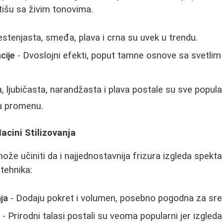
išu sa živim tonovima.
estenjasta, smeđa, plava i crna su uvek u trendu.
cije
- Dvoslojni efekti, poput tamne osnove sa svetli
, ljubičasta, narandžasta i plava postale su sve popu
nu promenu.
Nacini Stilizovanja
 može učiniti da i najjednostavnija frizura izgleda spekt
 tehnika:
ja
- Dodaju pokret i volumen, posebno pogodna za sred
e
- Prirodni talasi postali su veoma popularni jer izgleda