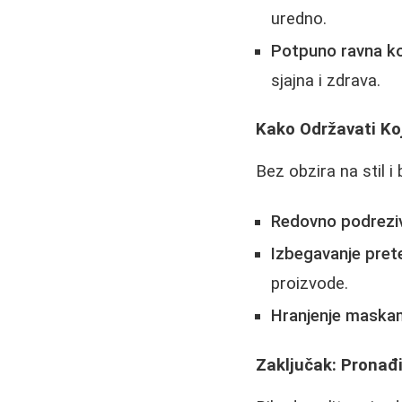
uredno.
Potpuno ravna k
sjajna i zdrava.
Kako Održavati K
Bez obzira na stil i
Redovno podrezi
Izbegavanje pret
proizvode.
Hranjenje maska
Zaključak: Pronađi