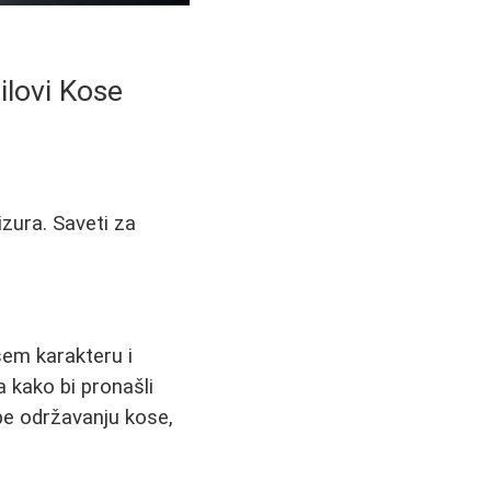
ilovi Kose
rizura. Saveti za
šem karakteru i
a kako bi pronašli
pe održavanju kose,