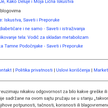
Je, Kako Deluje i Moja Lična Iskustva
 blogovima
te: Iskustva, Saveti i Preporuke
iabetičare i ne samo - Saveti i istraživanja
blikovanje tela: Vodič za skladan metabolizam
 za Tamne Podočnjake - Saveti i Preporuke
ontakt
|
Politika privatnosti
|
Uslovi korišćenja
|
Marketi
preuzimaju nikakvu odgovornost za bilo kakve greške il
ije sadržane na ovom sajtu pružaju se u stanju „takvo
jihove potpunosti, tačnosti, korisnosti ili blagovremeno