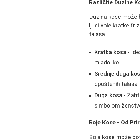
Različite Duzine 
Duzina kose može bi
ljudi vole kratke f
talasa.
Kratka kosa
- Ide
mladoliko.
Srednje duga ko
opuštenih talasa.
Duga kosa
- Zaht
simbolom ženstve
Boje Kose - Od Pri
Boja kose može potp