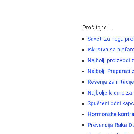
Pročitajte i...
Saveti za negu pro
Iskustva sa blefar
Najbolji proizvodi 
Najbolji Preparat
Rešenja za iritacije
Najbolje kreme za s
Spušteni očni kapci
Hormonske kontrace
Prevencija Raka Do