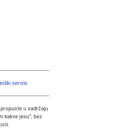
nški servisi
i propuste u sadržaju
m kakve jesu“, bez
sti.