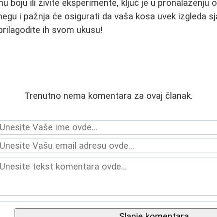
dnu boju ili živite eksperimente, ključ je u pronalaženj
egu i pažnja će osigurati da vaša kosa uvek izgleda sja
 prilagodite ih svom ukusu!
Trenutno nema komentara za ovaj članak.
Slanje komentara