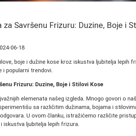
a za Savršenu Frizuru: Duzine, Boje i St
024-06-18
tilove, boje i dužine kose kroz iskustva ljubitelja lepih f
 i popularni trendovi.
šenu Frizuru: Duzine, Boje i Stilovi Kose
jvažnijih elemenata našeg izgleda. Mnogo govori o na
ksperimentišu sa različitim dužinama, bojama i stilovim
 odgovara. U ovom članku, istražićemo različite pristu
iskustva ljubitelja lepih frizura.