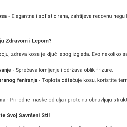
osa
- Elegantna i sofisticirana, zahtijeva redovnu negu 
oju Zdravom i Lepom?
 boju, zdrava kosa je ključ lepog izgleda. Evo nekoliko s
vanje
- Sprečava lomljenje i održava oblik frizure.
eranog feniranja
- Toplota oštećuje kosu, koristite te
ma
- Prirodne maske od ulja i proteina obnavljaju struk
te Svoj Savršeni Stil