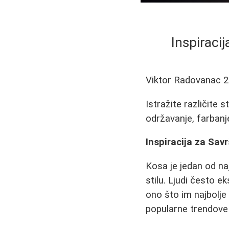
Inspiracij
Viktor Radovanac
2
Istražite različite s
održavanje, farbanje
Inspiracija za Savr
Kosa je jedan od na
stilu. Ljudi često e
ono što im najbolje
popularne trendove i 