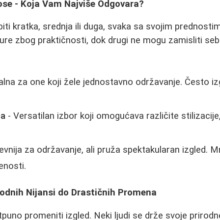
Kose - Koja Vam Najviše Odgovara?
ti kratka, srednja ili duga, svaka sa svojim prednosti
rizure zbog praktičnosti, dok drugi ne mogu zamisliti se
alna za one koji žele jednostavno održavanje. Često i
sa
- Versatilan izbor koji omogućava različite stilizacije
evnija za održavanje, ali pruža spektakularan izgled. M
nosti.
rodnih Nijansi do Drastičnih Promena
uno promeniti izgled. Neki ljudi se drže svoje prirodne