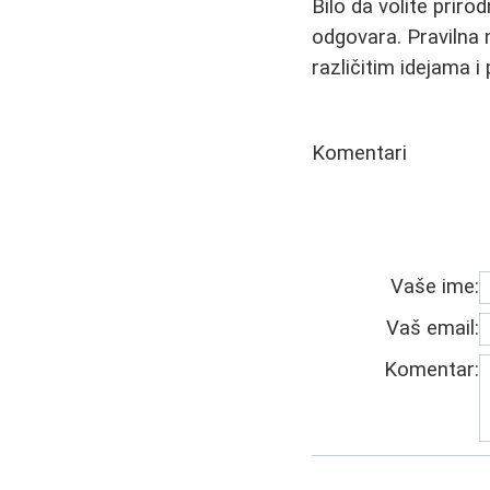
Bilo da volite priro
odgovara. Pravilna n
različitim idejama i
Komentari
Vaše ime:
Vaš email:
Komentar: