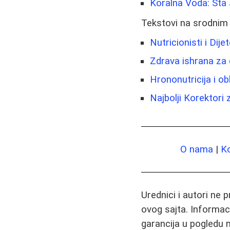
Koralna Voda: Šta 
Tekstovi na srodnim
Nutricionisti i Dije
Zdrava ishrana za d
Hrononutricija i o
Najbolji Korektori
O nama
|
K
Urednici i autori ne 
ovog sajta. Informac
garancija u pogledu n