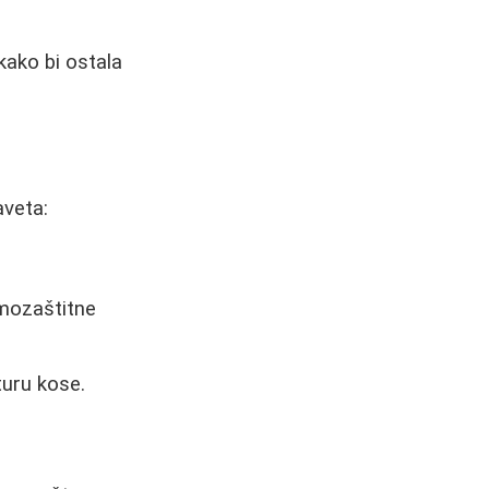
kako bi ostala
aveta:
rmozaštitne
turu kose.