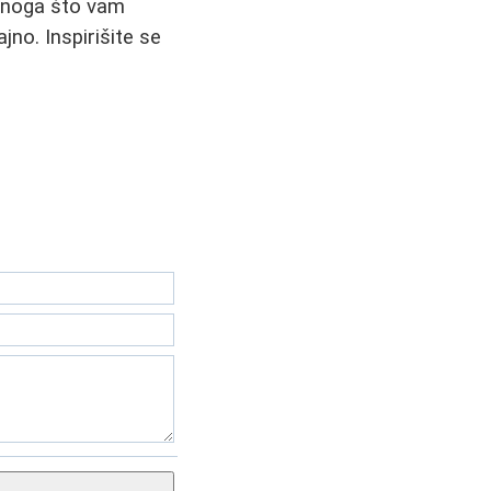
u onoga što vam
jno. Inspirišite se