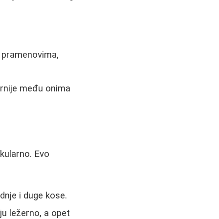
m pramenovima,
larnije među onima
akularno. Evo
nje i duge kose.
ju ležerno, a opet