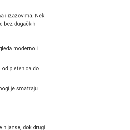
ma i izazovima. Neki
be bez dugačkih
zgleda moderno i
, od pletenica do
nogi je smatraju
 nijanse, dok drugi