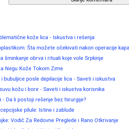
blematične kože lica - Iskustva i rešenja
oplastikom: Šta možete očekivati nakon operacije kap
za šminkanje obrva i rituali koje vole Srpkinje
i za Negu Kože Tokom Zime
 i bubuljice posle depilacije lica - Saveti i iskustva
uvu kožu i bore - Saveti i iskustva korisnika
 - Da li postoji rešenje bez hirurgije?
pcijske pilule: Istine i zablude
jke: Vodič Za Redovne Preglede i Rano Otkrivanje