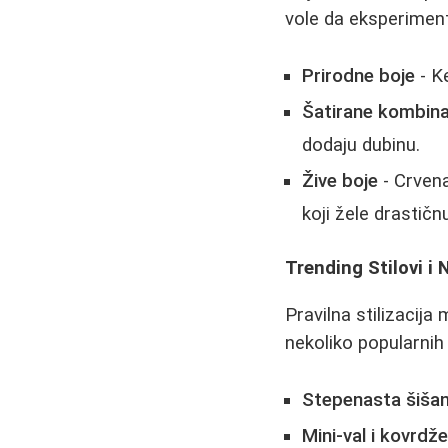
vole da eksperiment
Prirodne boje
- K
Šatirane kombina
dodaju dubinu.
Žive boje
- Crvena
koji žele drastič
Trending Stilovi i 
Pravilna stilizacija
nekoliko popularnih
Stepenasta šišan
Mini-val i kovrdž