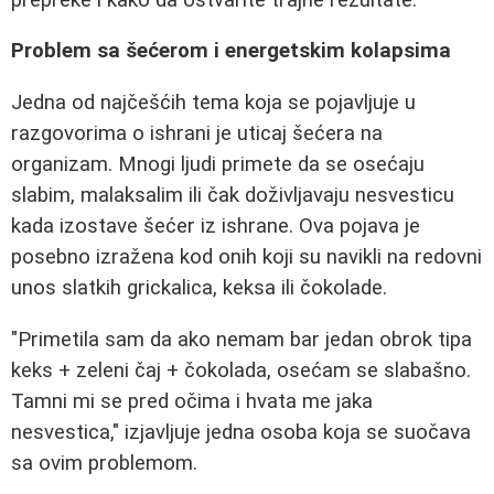
Problem sa šećerom i energetskim kolapsima
Jedna od najčešćih tema koja se pojavljuje u
razgovorima o ishrani je uticaj šećera na
organizam. Mnogi ljudi primete da se osećaju
slabim, malaksalim ili čak doživljavaju nesvesticu
kada izostave šećer iz ishrane. Ova pojava je
posebno izražena kod onih koji su navikli na redovni
unos slatkih grickalica, keksa ili čokolade.
"Primetila sam da ako nemam bar jedan obrok tipa
keks + zeleni čaj + čokolada, osećam se slabašno.
Tamni mi se pred očima i hvata me jaka
nesvestica," izjavljuje jedna osoba koja se suočava
sa ovim problemom.