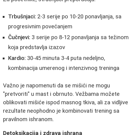
Trbušnjaci:
2-3 serije po 10-20 ponavljanja, sa
progresivnim povećanjem
Čučnjevi:
3 serije po 8-12 ponavljanja sa težinom
koja predstavlja izazov
Kardio:
30-45 minuta 3-4 puta nedeljno,
kombinacija umerenog i intenzivnog treninga
Važno je napomenuti da se mišići ne mogu
"pretvoriti" u mast i obrnuto. Vežbama možete
oblikovati mišiće ispod masnog tkiva, ali za vidljive
rezultate neophodno je kombinovati trening sa
pravilnom ishranom.
Detoksikacija i zdrava ishrana