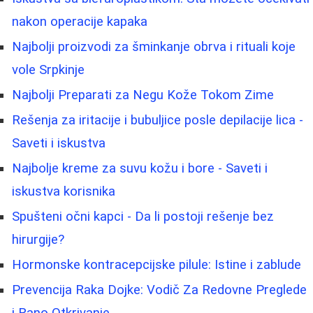
nakon operacije kapaka
Najbolji proizvodi za šminkanje obrva i rituali koje
vole Srpkinje
Najbolji Preparati za Negu Kože Tokom Zime
Rešenja za iritacije i bubuljice posle depilacije lica -
Saveti i iskustva
Najbolje kreme za suvu kožu i bore - Saveti i
iskustva korisnika
Spušteni očni kapci - Da li postoji rešenje bez
hirurgije?
Hormonske kontracepcijske pilule: Istine i zablude
Prevencija Raka Dojke: Vodič Za Redovne Preglede
i Rano Otkrivanje