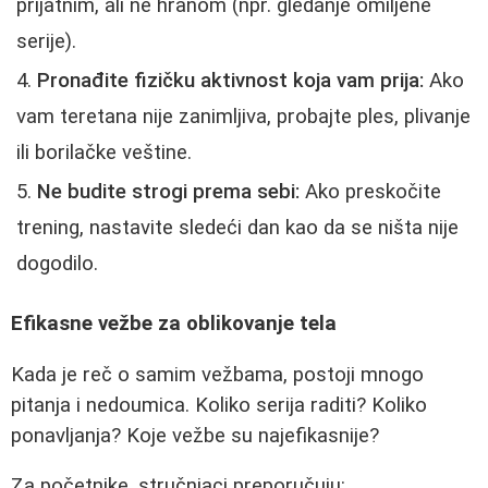
prijatnim, ali ne hranom (npr. gledanje omiljene
serije).
Pronađite fizičku aktivnost koja vam prija:
Ako
vam teretana nije zanimljiva, probajte ples, plivanje
ili borilačke veštine.
Ne budite strogi prema sebi:
Ako preskočite
trening, nastavite sledeći dan kao da se ništa nije
dogodilo.
Efikasne vežbe za oblikovanje tela
Kada je reč o samim vežbama, postoji mnogo
pitanja i nedoumica. Koliko serija raditi? Koliko
ponavljanja? Koje vežbe su najefikasnije?
Za početnike, stručnjaci preporučuju: