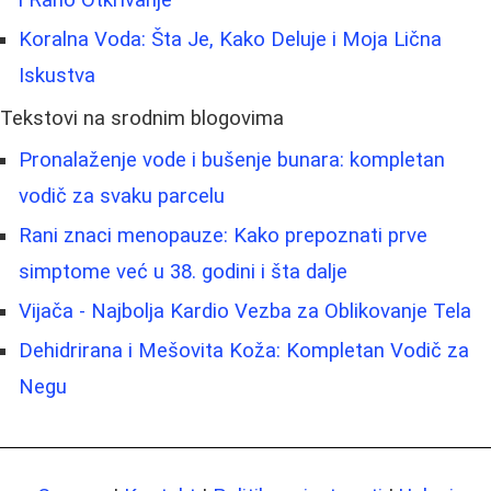
Koralna Voda: Šta Je, Kako Deluje i Moja Lična
Iskustva
Tekstovi na srodnim blogovima
Pronalaženje vode i bušenje bunara: kompletan
vodič za svaku parcelu
Rani znaci menopauze: Kako prepoznati prve
simptome već u 38. godini i šta dalje
Vijača - Najbolja Kardio Vezba za Oblikovanje Tela
Dehidrirana i Mešovita Koža: Kompletan Vodič za
Negu