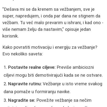
"Dešava mi se da krenem sa vežbanjem, sve je
super, napredujem, i onda par dana ne stignem da
vežbam. Tu već malo prevarim u ishrani, i kad ono -
više nemam želju da nastavim," opisuje jedan
korisnik.
Kako povratiti motivaciju i energiju za vežbanje?
Evo nekoliko saveta:
Postavite realne ciljeve:
Previše ambiciozni
ciljevi mogu biti demotivirajući kada se ne ostvare.
Napravite rutinu:
Vežbanje u isto vreme svakog
dana pomaže u formiranju navike.
Nagradite se:
Povežite vežbanje sa nečim