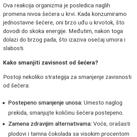
Ova reakcija organizma je posledica naglih
promena nivoa šećera u krvi. Kada konzumiramo
jednostavne šećere, oni brzo uđu u krvotok, što
dovodi do skoka energije. Međutim, nakon toga
dolazi do brzog pada, što izaziva osećaj umora i
slabosti.
Kako smanjiti zavisnost od šećera?
Postoji nekoliko strategija za smanjenje zavisnosti
od šećera:
Postepeno smanjenje unosa:
Umesto naglog
prekida, smanjujte količinu šećera postepeno.
Zamena zdravijim alternativama:
Voće, orašasti
plodovi i tamna čokolada sa visokim procentom