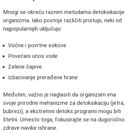
Mnogi se okreću raznim metodama detoksikacije
organizma. Iako postoje različiti pristupi, neki od
najpopularnijih uključuju:
Voćne i povrtne sokove
Povećani unos vode
Zelene čajeve
Izbacivanje prerađene hrane
Međutim, važno je naglasiti da organizam ima
svoje prirodne mehanizme za detoksikaciju (jetra,
bubrezi), a ekstremni detoks programi mogu biti
štetni. Umesto toga, fokusirajte se na dugoročno
zdrave navike ishrane.