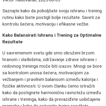
Saznajte kako da poboljšate svoju ishranu i trening
rutinu kako biste postigli bolje rezultate. Saveti za
kontrolu šećera, motivaciju i efikasne vežbe.
Kako Balansirati Ishranu i Trening za Optimalne
Rezultate
U savremenom svetu gde smo okruženi brzom
hranom i slatkišima, održavanje zdrave ishrane i
redovnog treninga može biti izazov. Mnogi se bore
sa kontrolom unosa šećera, motivacijom za
vežbanjem i pravilnim balansom između kalorija i
fizičke aktivnosti. U ovom članku ćemo istražiti
kako da postignete harmoničnu ravnotežu između
ishrane i treninga, kako da prevaziđete uobičajene
prepreke i kako da ostvarite trajne rezultate.