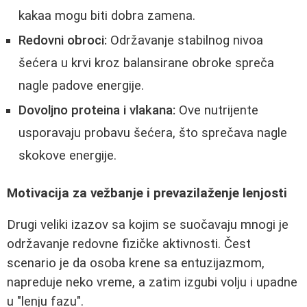
kakaa mogu biti dobra zamena.
Redovni obroci:
Održavanje stabilnog nivoa
šećera u krvi kroz balansirane obroke spreča
nagle padove energije.
Dovoljno proteina i vlakana:
Ove nutrijente
usporavaju probavu šećera, što sprečava nagle
skokove energije.
Motivacija za vežbanje i prevazilaženje lenjosti
Drugi veliki izazov sa kojim se suočavaju mnogi je
održavanje redovne fizičke aktivnosti. Čest
scenario je da osoba krene sa entuzijazmom,
napreduje neko vreme, a zatim izgubi volju i upadne
u "lenju fazu".