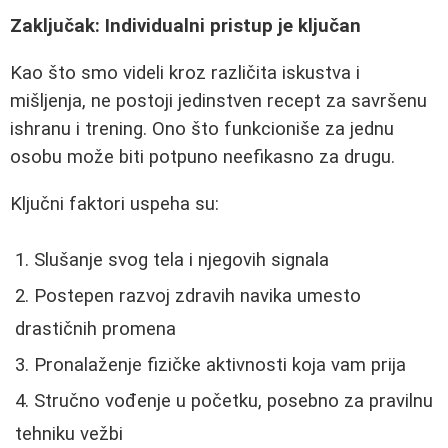
Zaključak: Individualni pristup je ključan
Kao što smo videli kroz različita iskustva i
mišljenja, ne postoji jedinstven recept za savršenu
ishranu i trening. Ono što funkcioniše za jednu
osobu može biti potpuno neefikasno za drugu.
Ključni faktori uspeha su:
Slušanje svog tela i njegovih signala
Postepen razvoj zdravih navika umesto
drastičnih promena
Pronalaženje fizičke aktivnosti koja vam prija
Stručno vođenje u početku, posebno za pravilnu
tehniku vežbi