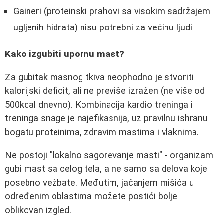
Gaineri (proteinski prahovi sa visokim sadržajem
ugljenih hidrata) nisu potrebni za većinu ljudi
Kako izgubiti upornu mast?
Za gubitak masnog tkiva neophodno je stvoriti
kalorijski deficit, ali ne previše izražen (ne više od
500kcal dnevno). Kombinacija kardio treninga i
treninga snage je najefikasnija, uz pravilnu ishranu
bogatu proteinima, zdravim mastima i vlaknima.
Ne postoji "lokalno sagorevanje masti" - organizam
gubi mast sa celog tela, a ne samo sa delova koje
posebno vežbate. Međutim, jačanjem mišića u
određenim oblastima možete postići bolje
oblikovan izgled.