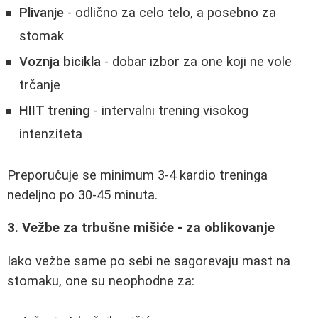
Plivanje
- odlično za celo telo, a posebno za
stomak
Voznja bicikla
- dobar izbor za one koji ne vole
trčanje
HIIT trening
- intervalni trening visokog
intenziteta
Preporučuje se minimum 3-4 kardio treninga
nedeljno po 30-45 minuta.
3. Vežbe za trbušne mišiće - za oblikovanje
Iako vežbe same po sebi ne sagorevaju mast na
stomaku, one su neophodne za: