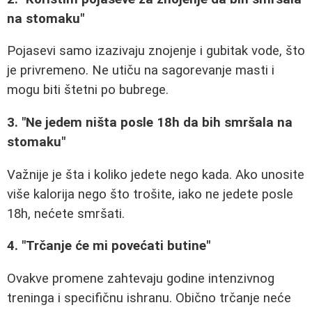
na stomaku"
Pojasevi samo izazivaju znojenje i gubitak vode, što
je privremeno. Ne utiču na sagorevanje masti i
mogu biti štetni po bubrege.
3. "Ne jedem ništa posle 18h da bih smršala na
stomaku"
Važnije je šta i koliko jedete nego kada. Ako unosite
više kalorija nego što trošite, iako ne jedete posle
18h, nećete smršati.
4. "Trčanje će mi povećati butine"
Ovakve promene zahtevaju godine intenzivnog
treninga i specifičnu ishranu. Obično trčanje neće