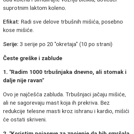
suprotnim laktom koleno.
Efikat:
Radi sve delove trbušnih mišića, posebno
kose mišiće.
Serije:
3 serije po 20 "okretaja" (10 po strani)
Česte greške i zablude
1. "Radim 1000 trbušnjaka dnevno, ali stomak i
dalje nije ravan"
Ovo je najčešća zabluda. Trbušnjaci jačaju mišiće,
ali ne sagorevaju mast koja ih prekriva. Bez
redukcije telesne masti kroz ishranu i kardio, mišići
će ostati skriveni.
2. "Koristim pojaseve za znojenje da bih smršala