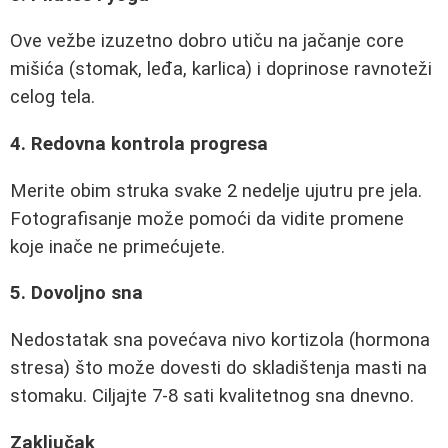
Ove vežbe izuzetno dobro utiču na jačanje core
mišića (stomak, leđa, karlica) i doprinose ravnoteži
celog tela.
4. Redovna kontrola progresa
Merite obim struka svake 2 nedelje ujutru pre jela.
Fotografisanje može pomoći da vidite promene
koje inače ne primećujete.
5. Dovoljno sna
Nedostatak sna povećava nivo kortizola (hormona
stresa) što može dovesti do skladištenja masti na
stomaku. Ciljajte 7-8 sati kvalitetnog sna dnevno.
Zaključak