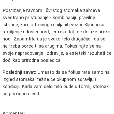
Postizanje ravnom i čvrstog stomaka zahteva
svestrano pristupanje - kombinaciju pravilne
ishrane, kardio treninga i ciljanih vežbi. Ključni su
strpljenje i doslednost, jer rezultati ne dolaze preko
noći. Zapamtite da je svako telo drugačije i da se
ne treba porediti sa drugima. Fokusirajte se na
svoje napredovanje i zdravlje, a estetski rezultati će
doći kao prirodna posledica.
Poslednji savet:
Umesto da se fokusirate samo na
izgled stomaka, težite celokupnom zdravlju i
kondiciji. Kada vam celo telo bude u formi, stomak
će prirodno slediti.
Komentari