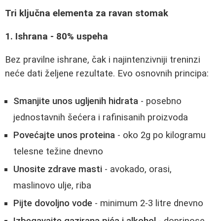
Tri ključna elementa za ravan stomak
1. Ishrana - 80% uspeha
Bez pravilne ishrane, čak i najintenzivniji treninzi
neće dati željene rezultate. Evo osnovnih principa:
Smanjite unos ugljenih hidrata
- posebno
jednostavnih šećera i rafinisanih proizvoda
Povećajte unos proteina
- oko 2g po kilogramu
telesne težine dnevno
Unosite zdrave masti
- avokado, orasi,
maslinovo ulje, riba
Pijte dovoljno vode
- minimum 2-3 litre dnevno