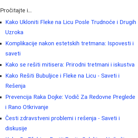
Pročitajte i...
Kako Ukloniti Fleke na Licu Posle Trudnoće i Drugih
Uzroka
Komplikacije nakon estetskih tretmana: Ispovesti i
saveti
Kako se rešiti mitisera: Prirodni tretmani i iskustva
Kako Rešiti Bubuljice i Fleke na Licu - Saveti i
Rešenja
Prevencija Raka Dojke: Vodič Za Redovne Preglede
i Rano Otkrivanje
Česti zdravstveni problemi i rešenja - Saveti i
diskusije