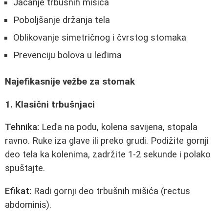
Jačanje trbušnih mišića
Poboljšanje držanja tela
Oblikovanje simetričnog i čvrstog stomaka
Prevenciju bolova u leđima
Najefikasnije vežbe za stomak
1. Klasični trbušnjaci
Tehnika:
Leđa na podu, kolena savijena, stopala
ravno. Ruke iza glave ili preko grudi. Podižite gornji
deo tela ka kolenima, zadržite 1-2 sekunde i polako
spuštajte.
Efikat:
Radi gornji deo trbušnih mišića (rectus
abdominis).