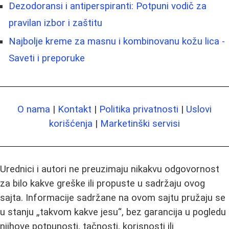
Dezodoransi i antiperspiranti: Potpuni vodič za
pravilan izbor i zaštitu
Najbolje kreme za masnu i kombinovanu kožu lica -
Saveti i preporuke
O nama
|
Kontakt
|
Politika privatnosti
|
Uslovi
korišćenja
|
Marketinški servisi
Urednici i autori ne preuzimaju nikakvu odgovornost
za bilo kakve greške ili propuste u sadržaju ovog
sajta. Informacije sadržane na ovom sajtu pružaju se
u stanju „takvom kakve jesu“, bez garancija u pogledu
njihove potpunosti, tačnosti, korisnosti ili