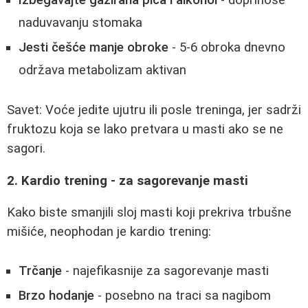
Izbegavajte gazirana pića i alkohol
- doprinose
naduvavanju stomaka
Jesti češće manje obroke
- 5-6 obroka dnevno
održava metabolizam aktivan
Savet: Voće jedite ujutru ili posle treninga, jer sadrži
fruktozu koja se lako pretvara u masti ako se ne
sagori.
2. Kardio trening - za sagorevanje masti
Kako biste smanjili sloj masti koji prekriva trbušne
mišiće, neophodan je kardio trening:
Trčanje
- najefikasnije za sagorevanje masti
Brzo hodanje
- posebno na traci sa nagibom