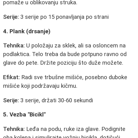
pomaže u oblikovanju struka.
Serije:
3 serije po 15 ponavljanja po strani
4. Plank (drsanje)
Tehnika:
U položaju za sklek, ali sa osloncem na
podlaktica. Telo treba da bude potpuno ravno od
glave do pete. Držite poziciju što duže možete.
Efikat:
Radi sve trbušne mišiće, posebno duboke
mišiće koji podržavaju kičmu.
Serije:
3 serije, držati 30-60 sekundi
5. Vezba "Bicikl"
Tehnika:
Leđa na podu, ruke iza glave. Podignite
oba kolena i simulirajte vožnju bicikla, dotičući