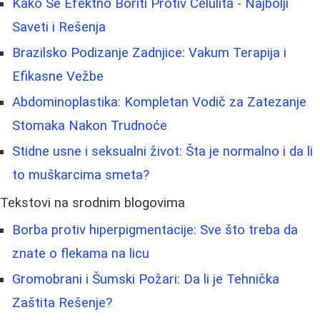
Kako Se Efektno Boriti Protiv Celulita - Najbolji
Saveti i Rešenja
Brazilsko Podizanje Zadnjice: Vakum Terapija i
Efikasne Vežbe
Abdominoplastika: Kompletan Vodič za Zatezanje
Stomaka Nakon Trudnoće
Stidne usne i seksualni život: Šta je normalno i da li
to muškarcima smeta?
Tekstovi na srodnim blogovima
Borba protiv hiperpigmentacije: Sve što treba da
znate o flekama na licu
Gromobrani i Šumski Požari: Da li je Tehnička
Zaštita Rešenje?