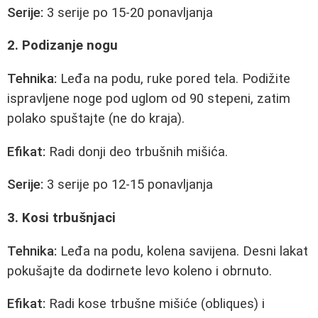
Serije:
3 serije po 15-20 ponavljanja
2. Podizanje nogu
Tehnika:
Leđa na podu, ruke pored tela. Podižite
ispravljene noge pod uglom od 90 stepeni, zatim
polako spuštajte (ne do kraja).
Efikat:
Radi donji deo trbušnih mišića.
Serije:
3 serije po 12-15 ponavljanja
3. Kosi trbušnjaci
Tehnika:
Leđa na podu, kolena savijena. Desni lakat
pokušajte da dodirnete levo koleno i obrnuto.
Efikat:
Radi kose trbušne mišiće (obliques) i