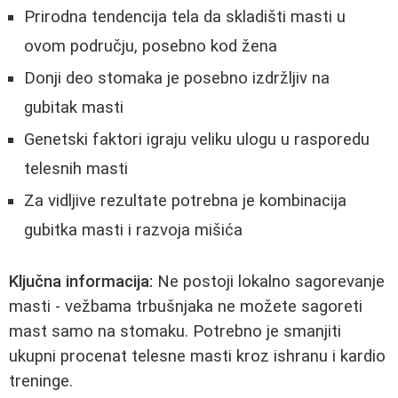
Prirodna tendencija tela da skladišti masti u
ovom području, posebno kod žena
Donji deo stomaka je posebno izdržljiv na
gubitak masti
Genetski faktori igraju veliku ulogu u rasporedu
telesnih masti
Za vidljive rezultate potrebna je kombinacija
gubitka masti i razvoja mišića
Ključna informacija:
Ne postoji lokalno sagorevanje
masti - vežbama trbušnjaka ne možete sagoreti
mast samo na stomaku. Potrebno je smanjiti
ukupni procenat telesne masti kroz ishranu i kardio
treninge.