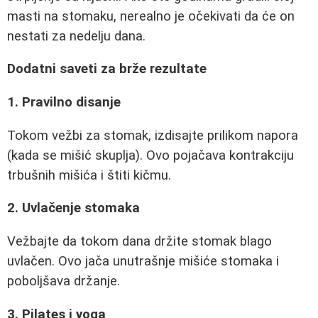
masti na stomaku, nerealno je očekivati da će on
nestati za nedelju dana.
Dodatni saveti za brže rezultate
1. Pravilno disanje
Tokom vežbi za stomak, izdisajte prilikom napora
(kada se mišić skuplja). Ovo pojačava kontrakciju
trbušnih mišića i štiti kičmu.
2. Uvlačenje stomaka
Vežbajte da tokom dana držite stomak blago
uvlačen. Ovo jača unutrašnje mišiće stomaka i
poboljšava držanje.
3. Pilates i yoga