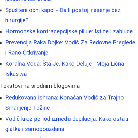
Spušteni očni kapci - Da li postoji rešenje bez
hirurgije?
Hormonske kontracepcijske pilule: Istine i zablude
Prevencija Raka Dojke: Vodič Za Redovne Preglede
i Rano Otkrivanje
Koralna Voda: Šta Je, Kako Deluje i Moja Lična
Iskustva
Tekstovi na srodnim blogovima
Redukovana Ishrana: Konačan Vodič za Trajno
Smanjenje Težine
Vodič kroz period između depilacija: Kako ostati
glatka i samopouzdana