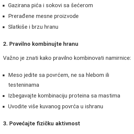
Gazirana pića i sokovi sa šećerom
Prerađene mesne proizvode
Slatkiše i brzu hranu
2. Pravilno kombinujte hranu
Važno je znati kako pravilno kombinovati namirnice:
Meso jedite sa povrćem, ne sa hlebom ili
testeninama
Izbegavajte kombinaciju proteina sa mastima
Uvodite više kuvanog povrća u ishranu
3. Povećajte fizičku aktivnost