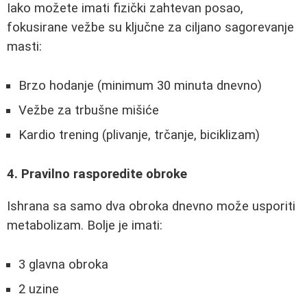
Iako možete imati fizički zahtevan posao,
fokusirane vežbe su ključne za ciljano sagorevanje
masti:
Brzo hodanje (minimum 30 minuta dnevno)
Vežbe za trbušne mišiće
Kardio trening (plivanje, trčanje, biciklizam)
4. Pravilno rasporedite obroke
Ishrana sa samo dva obroka dnevno može usporiti
metabolizam. Bolje je imati:
3 glavna obroka
2 uzine