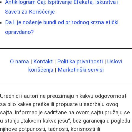
Antikilogram Čaj: Ispitivanje Efekata, Iskustva i
Saveti za Korišćenje
Da li je nošenje bundi od prirodnog krzna etički
opravdano?
O nama
|
Kontakt
|
Politika privatnosti
|
Uslovi
korišćenja
|
Marketinški servisi
Urednici i autori ne preuzimaju nikakvu odgovornost
za bilo kakve greške ili propuste u sadržaju ovog
sajta. Informacije sadržane na ovom sajtu pružaju se
u stanju „takvom kakve jesu“, bez garancija u pogledu
njihove potpunosti, tačnosti, korisnosti ili