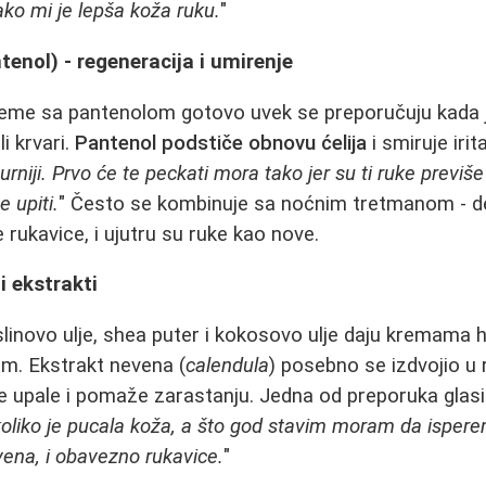
ko mi je lepša koža ruku.
"
enol) - regeneracija i umirenje
kreme sa pantenolom gotovo uvek se preporučuju kada 
i krvari.
Pantenol podstiče obnovu ćelija
i smiruje irit
gurniji. Prvo će te peckati mora tako jer su ti ruke previše
 upiti.
" Često se kombinuje sa noćnim tretmanom - d
rukavice, i ujutru su ruke kao nove.
ni ekstrakti
inovo ulje, shea puter i kokosovo ulje daju kremama hr
ilm. Ekstrakt nevena (
calendula
) posebno se izdvojio u 
je upale i pomaže zarastanju. Jedna od preporuka glasi:
liko je pucala koža, a što god stavim moram da ispere
ena, i obavezno rukavice.
"