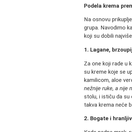
Podela krema prema
Na osnovu prikuplje
grupa. Navodimo kar
koji su dobili najviš
1. Lagane, brzoup
Za one koji rade u k
su kreme koje se up
kamilicom, aloe vero
nežnije ruke, a nije 
stolu, i ističu da 
takva krema neće bi
2. Bogate i hranlj