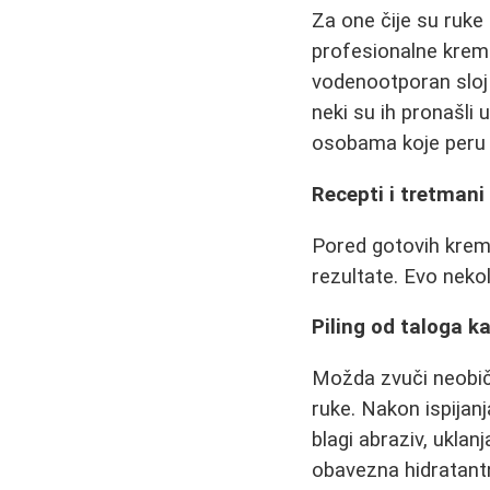
Za one čije su ruke 
profesionalne kreme
vodenootporan sloj i
neki su ih pronašli
osobama koje peru s
Recepti i tretmani
Pored gotovih krem
rezultate. Evo nekol
Piling od taloga k
Možda zvuči neobično
ruke. Nakon ispijanj
blagi abraziv, uklan
obavezna hidratant