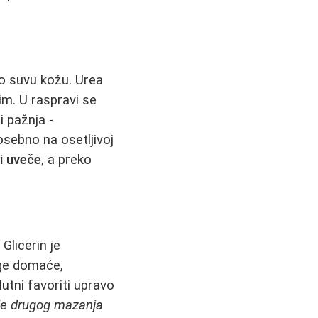
o suvu kožu. Urea
im. U raspravi se
li pažnja -
sebno na osetljivoj
i uveče
, a preko
”
Glicerin je
oge domaće,
utni favoriti upravo
le drugog mazanja