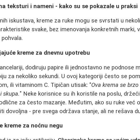
 teksturi i nameni - kako su se pokazale u praksi
nih iskustava, kreme za ruke mogu se svrstati u nekol
akteristike svake, bez imenovanja konkretnih marki, 
e pohvala.
ijajuće kreme za dnevnu upotrebu
ancelariji, dodiruju papire ili jednostavno ne podnose 
iju za nekoliko sekundi. U ovoj kategoriji često se po
m, ili vitaminom C. Tipičan utisak: "
Ova krema se brzo 
ni skupa.
" Neke korisnice su ih koristile na poslu, drže
su odlične za često mazanje. Međutim, ako su ruke već 
ti dovoljna - pre svega održava stanje, ali ne rešava d
ive kreme za noćnu negu