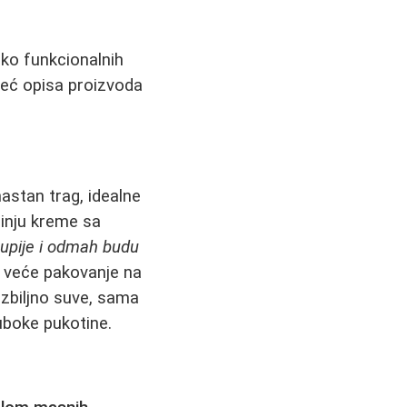
iko funkcionalnih
već opisa proizvoda
mastan trag, idealne
minju kreme sa
upije i odmah budu
ći veće pakovanje na
ozbiljno suve, sama
uboke pukotine.