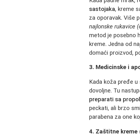
Kada padne mrak, red
sastojaka
, kreme s
za oporavak. Više p
najlonske rukavice 
metod je posebno hv
kreme. Jedna od naj
domaći proizvod, po
3. Medicinske i a
Kada koža pređe u s
dovoljne. Tu nastup
preparati sa propo
peckati, ali brzo sm
parabena za one koji
4. Zaštitne kreme s