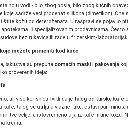
stalno u vodi - bilo zbog posla, bilo zbog kućnih obave
 koje sadrže veći procenat silikona (dimetikon). One 
 štite kožu od deterdženata. U raspravi se pojavilo pit
 u apotekama ili specijalizovanim prodavnicama. Često
udove bez rukavica ili rade u frizerskim/laboratorijs
 koje možete primeniti kod kuće
a, iskustva su prepuna
domaćih maski i pakovanja
koj
iko proverenih ideja:
afe
, ali više korisnica tvrdi da je
talog od turske kafe
o
a kafe, talog se utrlja u vlažne ruke, ostavi par minuta 
ja mrtve ćelije, a istovremeno ulja iz kafe hrane kožu. 
na krema.