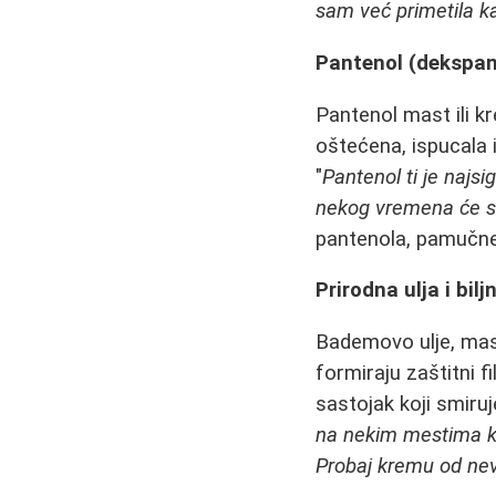
sam već primetila ka
Pantenol (dekspant
Pantenol mast ili 
oštećena, ispucala il
"
Pantenol ti je najsi
nekog vremena će se
pantenola, pamučne 
Prirodna ulja i bilj
Bademovo ulje, masl
formiraju zaštitni f
sastojak koji smiru
na nekim mestima ko
Probaj kremu od nev