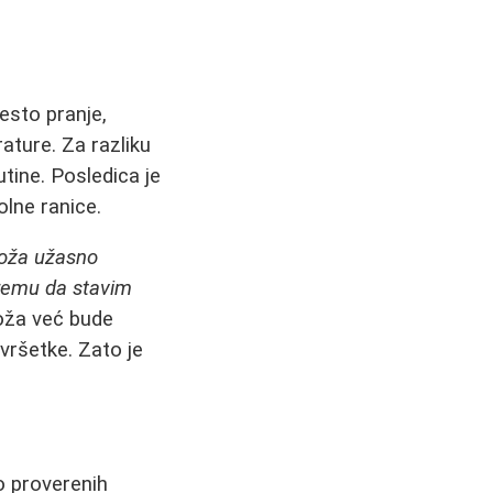
esto pranje,
rature. Za razliku
utine. Posledica je
bolne ranice.
oža užasno
kremu da stavim
koža već bude
vršetke. Zato je
o proverenih