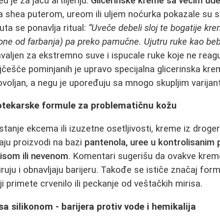
 je za jaču artiljeriju.
Glicerinske kreme sa većim ud
a shea puterom, ureom ili uljem noćurka pokazale su 
uta se ponavlja ritual:
“Uveče debeli sloj te bogatije k
(one od farbanja) pa preko pamučne. Ujutru ruke kao beb
aljen za ekstremno suve i ispucale ruke koje ne reag
češće pominjanih je upravo specijalna glicerinska kre
voljan, a negu je upoređuju sa mnogo skupljim varija
potekarske formule za problematičnu kožu
tanje ekcema ili izuzetne osetljivosti, kreme iz droger
aju proizvodi na bazi
pantenola, uree u kontrolisanim 
lisom ili nevenom
. Komentari sugerišu da ovakve kre
iruju i obnavljaju barijeru. Takođe se ističe značaj fo
 primete crvenilo ili peckanje od veštačkih mirisa.
a silikonom - barijera protiv vode i hemikalija