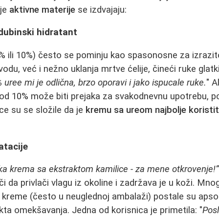
oje
aktivne materije
se izdvajaju:
dubinski hidratant
 ili 10%) često se pominju kao spasonosne za izrazit
du, već i nežno uklanja mrtve ćelije, čineći ruke glatk
uree mi je odlična, brzo oporavi i jako ispucale ruke.
" A
od 10% može biti prejaka za svakodnevnu upotrebu, po
ce su se složile da je
kremu sa ureom najbolje koristit
ratacije
nska krema sa ekstraktom kamilice - za mene otkrovenje!
i da privlači vlagu iz okoline i zadržava je u koži. Mn
e kreme (često u neuglednoj ambalaži) postale su apsol
ta omekšavanja. Jedna od korisnica je primetila: "
Pos