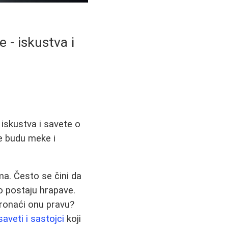
 - iskustva i
 iskustva i savete o
ke budu meke i
ma. Često se čini da
o postaju hrapave.
pronaći onu pravu?
saveti i sastojci
koji