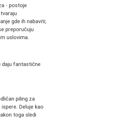
za - postoje
stvaraju
anje gde ih nabaviti;
 se preporučuju
kim uslovima.
i daju fantastične
dličan piling za
i ispere. Deluje kao
Nakon toga sledi