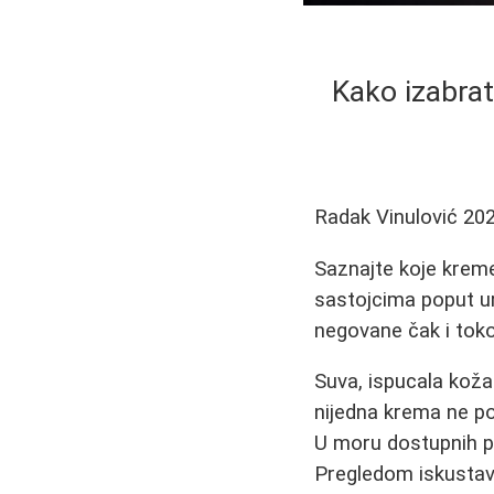
Kako izabrat
Radak Vinulović
202
Saznajte koje kreme 
sastojcima poput ure
negovane čak i tok
Suva, ispucala koža 
nijedna krema ne p
U moru dostupnih pr
Pregledom iskustava