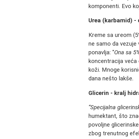
komponenti. Evo k
Urea (karbamid) - 
Kreme sa ureom (5%
ne samo da vezuje vo
ponavlja: "
Ona sa 5% 
koncentracija veća 
koži. Mnoge korisni
dana nešto lakše.
Glicerin - kralj hid
“Specijalna gliceri
humektant, što znač
povoljne glicerinsk
zbog trenutnog efek