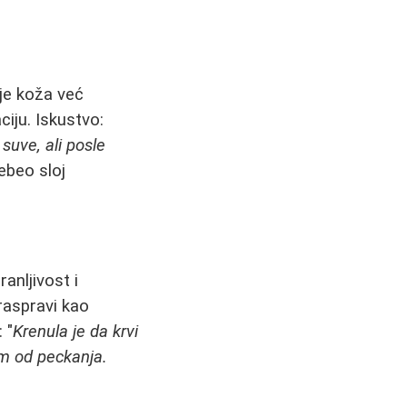
je koža već
aciju. Iskustvo:
 suve, ali posle
ebeo sloj
anljivost i
raspravi kao
 "
Krenula je da krvi
m od peckanja.