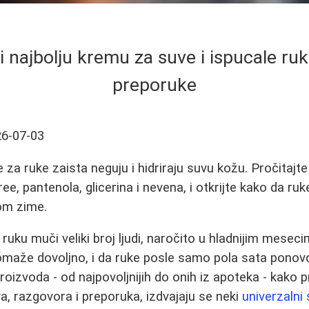
i najbolju kremu za suve i ispucale ruke
preporuke
6-07-03
za ruke zaista neguju i hidriraju suvu kožu. Pročitajte
e, pantenola, glicerina i nevena, i otkrijte kako da ru
om zime.
ruku muči veliki broj ljudi, naročito u hladnijim meseci
omaže dovoljno, i da ruke posle samo pola sata ponov
oizvoda - od najpovoljnijih do onih iz apoteka - kako 
, razgovora i preporuka, izdvajaju se neki
univerzalni 