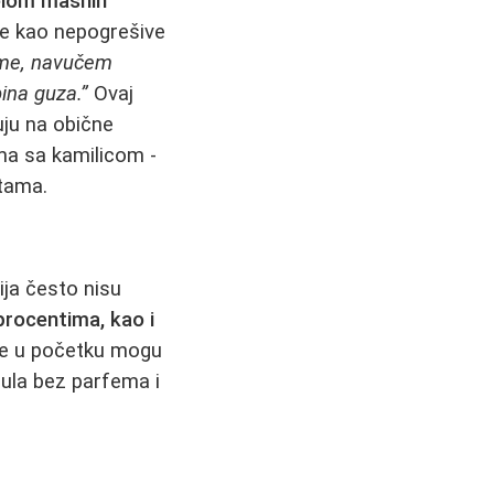
elom masnih
se kao nepogrešive
reme, navučem
ina guza.”
Ovaj
uju na obične
ma sa kamilicom -
ntama.
ija često nisu
procentima, kao i
me u početku mogu
rmula bez parfema i