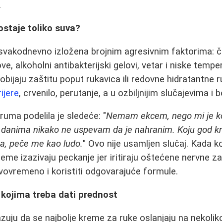
.
staje toliko suva?
svakodnevno izložena brojnim agresivnim faktorima: č
e, alkoholni antibakterijski gelovi, vetar i niske tempe
dobijaju zaštitu poput rukavica ili redovne hidratantne r
ijere
, crvenilo, perutanje, a u ozbiljnijim slučajevima i 
ruma podelila je sledeće: "
Nemam ekcem, nego mi je k
m danima nikako ne uspevam da je nahranim. Koju god 
na, peče me kao ludo.
" Ovo nije usamljen slučaj. Kada 
me izazivaju peckanje jer iritiraju oštećene nervne za
avovremeno i koristiti odgovarajuće formule.
i kojima treba dati prednost
zuju da se najbolje kreme za ruke oslanjaju na nekolik