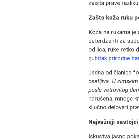
zaista prave razliku
Zašto koža ruku po
Koža na rukama je 
deterdženti za sudov
od lica, ruke retko 
gubitak prirodne bar
Jedna od članica fo
osetljiva. U zimski
posle vetrovitog da
narušena, mnoge kre
ključno delovati pr
Najvažniji sastojc
Iskustva jasno poka