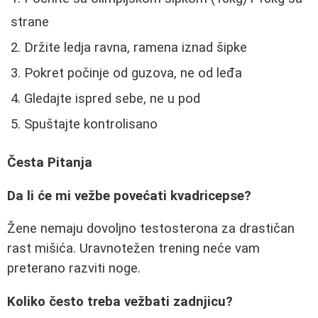
strane
Držite ledja ravna, ramena iznad šipke
Pokret počinje od guzova, ne od leđa
Gledajte ispred sebe, ne u pod
Spuštajte kontrolisano
Česta Pitanja
Da li će mi vežbe povećati kvadricepse?
Žene nemaju dovoljno testosterona za drastičan
rast mišića. Uravnotežen trening neće vam
preterano razviti noge.
Koliko često treba vežbati zadnjicu?