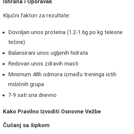
Ishrana i Oporavak
Ključni faktori za rezultate:
Dovoljan unos proteina (1.2-1.6g po kg telesne
težine)
Balansirani unos ugljenih hidrata
Redovan unos zdravih masti
Minimum 48h odmora između treninga istih
mišićnih grupa
7-9 sati sna dnevno
Kako Pravilno Izvoditi Osnovne Vežbe
Čučanj sa šipkom