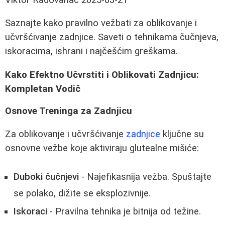
Saznajte kako pravilno vežbati za oblikovanje i
učvršćivanje zadnjice. Saveti o tehnikama čučnjeva,
iskoracima, ishrani i najčešćim greškama.
Kako Efektno Učvrstiti i Oblikovati Zadnjicu:
Kompletan Vodič
Osnove Treninga za Zadnjicu
Za oblikovanje i učvršćivanje
zadnjice
ključne su
osnovne vežbe koje aktiviraju glutealne mišiće:
Duboki čučnjevi
- Najefikasnija vežba. Spuštajte
se polako, dižite se eksplozivnije.
Iskoraci
- Pravilna tehnika je bitnija od težine.