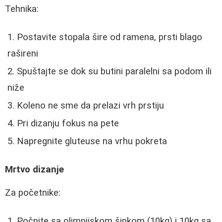
Tehnika:
Postavite stopala šire od ramena, prsti blago
rašireni
Spuštajte se dok su butini paralelni sa podom ili
niže
Koleno ne sme da prelazi vrh prstiju
Pri dizanju fokus na pete
Napregnite gluteuse na vrhu pokreta
Mrtvo dizanje
Za početnike:
Počnite sa olimpijskom šipkom (10kg) i 10kg sa