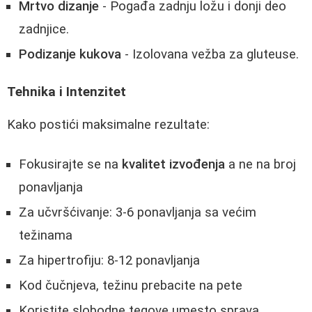
Mrtvo dizanje
- Pogađa zadnju ložu i donji deo
zadnjice.
Podizanje kukova
- Izolovana vežba za gluteuse.
Tehnika i Intenzitet
Kako postići maksimalne rezultate:
Fokusirajte se na
kvalitet izvođenja
a ne na broj
ponavljanja
Za učvršćivanje: 3-6 ponavljanja sa većim
težinama
Za hipertrofiju: 8-12 ponavljanja
Kod čučnjeva, težinu prebacite na pete
Koristite slobodne tegove umesto sprava