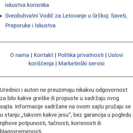
iskustva korisnika
Sveobuhvatni Vodič za Letovanje u Grčkoj: Saveti,
Preporuke i Iskustva
O nama
|
Kontakt
|
Politika privatnosti
|
Uslovi
korišćenja
|
Marketinški servisi
Urednici i autori ne preuzimaju nikakvu odgovornost
za bilo kakve greške ili propuste u sadržaju ovog
sajta. Informacije sadržane na ovom sajtu pružaju se
u stanju „takvom kakve jesu“, bez garancija u pogledu
njihove potpunosti, tačnosti, korisnosti ili
blagovremenosti.