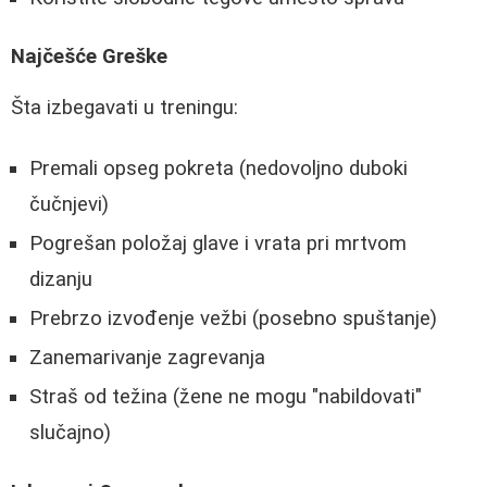
Najčešće Greške
Šta izbegavati u treningu:
Premali opseg pokreta (nedovoljno duboki
čučnjevi)
Pogrešan položaj glave i vrata pri mrtvom
dizanju
Prebrzo izvođenje vežbi (posebno spuštanje)
Zanemarivanje zagrevanja
Straš od težina (žene ne mogu "nabildovati"
slučajno)