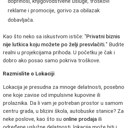
doprinosi, knjigovodstvene usluge, troškovi
reklame i promocije, gorivo za obilazak
dobavljača.
Kao što neko sa iskustvom ističe: "
Privatni biznis
nije lutkica koju možete po želji presvlačiti.
" Budite
realni u projekcijama prihoda. U početku je čak i
dobro ako posao samo pokriva troškove.
Razmislite o Lokaciji
Lokacija je presudna za mnoge delatnosti, posebno
one koje zavise od impulsivne kupovine ili
prolaznika. Da li vam je potreban prostor u samom
centru grada, u blizini škola, autobuske stanice? Za
neke poslove, kao što su
online prodaja
ili
određene uslužne delatnosti, lokacija može biti i