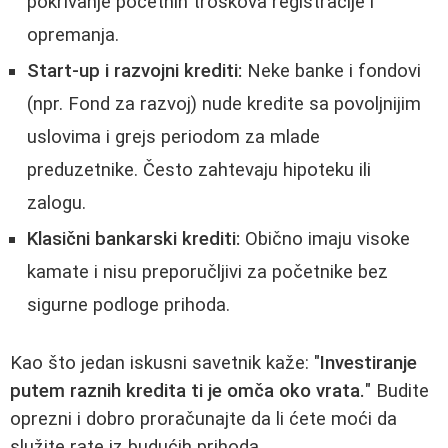
pokrivanje početnih troškova registracije i
opremanja.
Start-up i razvojni krediti:
Neke banke i fondovi
(npr. Fond za razvoj) nude kredite sa povoljnijim
uslovima i grejs periodom za mlade
preduzetnike. Često zahtevaju hipoteku ili
zalogu.
Klasični bankarski krediti:
Obično imaju visoke
kamate i nisu preporučljivi za početnike bez
sigurne podloge prihoda.
Kao što jedan iskusni savetnik kaže: "
Investiranje
putem raznih kredita ti je omča oko vrata.
" Budite
oprezni i dobro proračunajte da li ćete moći da
služite rate iz budućih prihoda.