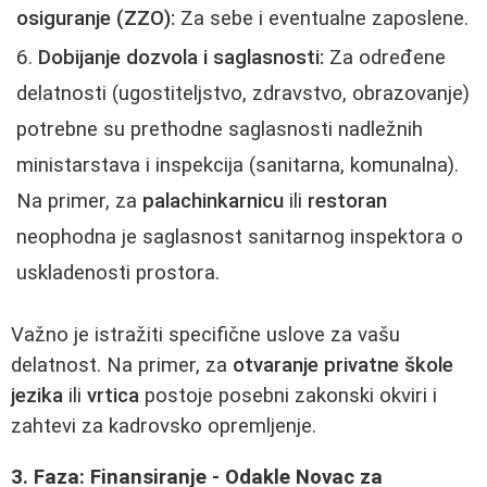
osiguranje (ZZO):
Za sebe i eventualne zaposlene.
Dobijanje dozvola i saglasnosti:
Za određene
delatnosti (ugostiteljstvo, zdravstvo, obrazovanje)
potrebne su prethodne saglasnosti nadležnih
ministarstava i inspekcija (sanitarna, komunalna).
Na primer, za
palachinkarnicu
ili
restoran
neophodna je saglasnost sanitarnog inspektora o
uskladenosti prostora.
Važno je istražiti specifične uslove za vašu
delatnost. Na primer, za
otvaranje privatne škole
jezika
ili
vrtica
postoje posebni zakonski okviri i
zahtevi za kadrovsko opremljenje.
3. Faza: Finansiranje - Odakle Novac za