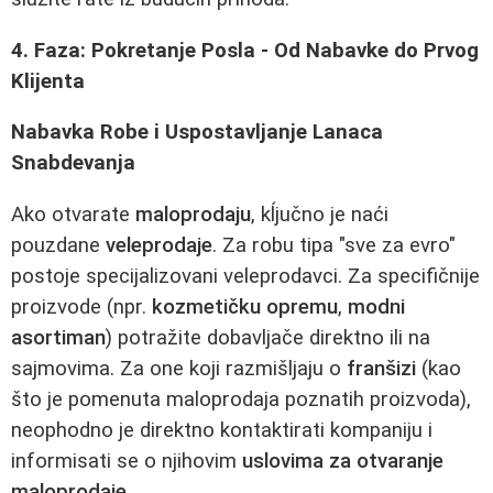
4. Faza: Pokretanje Posla - Od Nabavke do Prvog
Klijenta
Nabavka Robe i Uspostavljanje Lanaca
Snabdevanja
Ako otvarate
maloprodaju
, kĺjučno je naći
pouzdane
veleprodaje
. Za robu tipa "sve za evro"
postoje specijalizovani veleprodavci. Za specifičnije
proizvode (npr.
kozmetičku opremu
,
modni
asortiman
) potražite dobavljače direktno ili na
sajmovima. Za one koji razmišljaju o
franšizi
(kao
što je pomenuta maloprodaja poznatih proizvoda),
neophodno je direktno kontaktirati kompaniju i
informisati se o njihovim
uslovima za otvaranje
maloprodaje
.