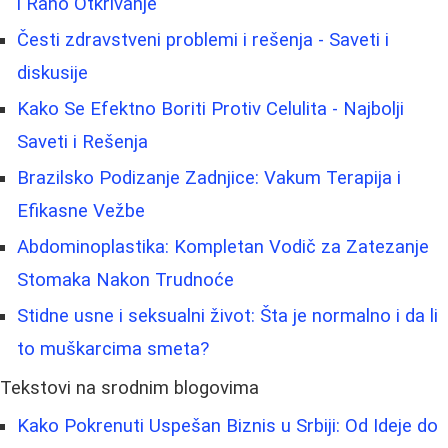
i Rano Otkrivanje
Česti zdravstveni problemi i rešenja - Saveti i
diskusije
Kako Se Efektno Boriti Protiv Celulita - Najbolji
Saveti i Rešenja
Brazilsko Podizanje Zadnjice: Vakum Terapija i
Efikasne Vežbe
Abdominoplastika: Kompletan Vodič za Zatezanje
Stomaka Nakon Trudnoće
Stidne usne i seksualni život: Šta je normalno i da li
to muškarcima smeta?
Tekstovi na srodnim blogovima
Kako Pokrenuti Uspešan Biznis u Srbiji: Od Ideje do