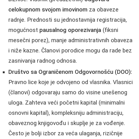
celokupnom svojom imovinom
za obaveze
radnje. Prednosti su jednostavnija registracija,
mogućnost
pausalnog oporezivanja
(fiksni
mesečni porez), manje administrativnih obaveza
i niže kazne. Članovi porodice mogu da rade bez
zasnivanja radnog odnosa.
Društvo sa Ograničenom Odgovornošću (DOO):
Pravno lice koje je odvojeno od vlasnika. Vlasnici
(članovi) odgovaraju samo do visine unešenog
uloga. Zahteva veći početni kapital (minimalni
osnovni kapital), kompleksniju administraciju,
obaveznog knjigovođu i skuplje je za vođenje.
Često je bolji izbor za veća ulaganja, rizičnije