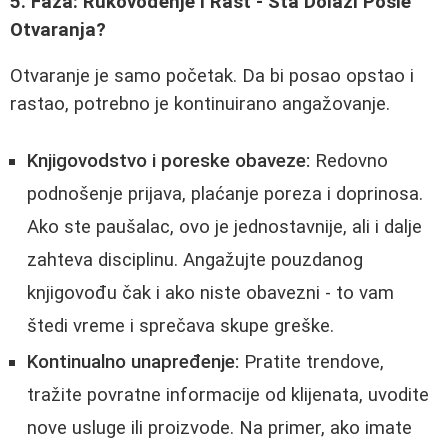
5. Faza: Rukovođenje i Rast - Šta Dolazi Posle
Otvaranja?
Otvaranje je samo početak. Da bi posao opstao i
rastao, potrebno je kontinuirano angažovanje.
Knjigovodstvo i poreske obaveze:
Redovno
podnošenje prijava, plaćanje poreza i doprinosa.
Ako ste paušalac, ovo je jednostavnije, ali i dalje
zahteva disciplinu. Angažujte pouzdanog
knjigovođu čak i ako niste obavezni - to vam
štedi vreme i sprečava skupe greške.
Kontinualno unapređenje:
Pratite trendove,
tražite povratne informacije od klijenata, uvodite
nove usluge ili proizvode. Na primer, ako imate