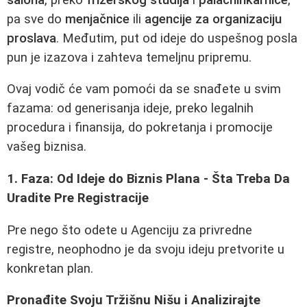
pa sve do
menjačnice
ili
agencije za organizaciju
proslava
. Međutim, put od ideje do uspešnog posla
pun je izazova i zahteva temeljnu pripremu.
Ovaj vodič će vam pomoći da se snađete u svim
fazama: od generisanja ideje, preko legalnih
procedura i finansija, do pokretanja i promocije
vašeg biznisa.
1. Faza: Od Ideje do Biznis Plana - Šta Treba Da
Uradite Pre Registracije
Pre nego što odete u Agenciju za privredne
registre, neophodno je da svoju ideju pretvorite u
konkretan plan.
Pronađite Svoju Tržišnu Nišu i Analizirajte