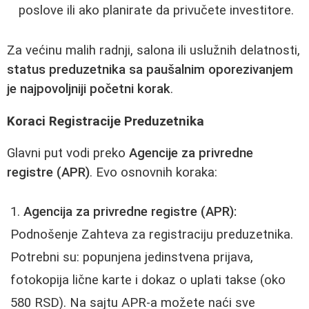
poslove ili ako planirate da privučete investitore.
Za većinu malih radnji, salona ili uslužnih delatnosti,
status preduzetnika sa paušalnim oporezivanjem
je najpovoljniji početni korak
.
Koraci Registracije Preduzetnika
Glavni put vodi preko
Agencije za privredne
registre (APR)
. Evo osnovnih koraka:
Agencija za privredne registre (APR):
Podnošenje Zahteva za registraciju preduzetnika.
Potrebni su: popunjena jedinstvena prijava,
fotokopija lične karte i dokaz o uplati takse (oko
580 RSD). Na sajtu APR-a možete naći sve