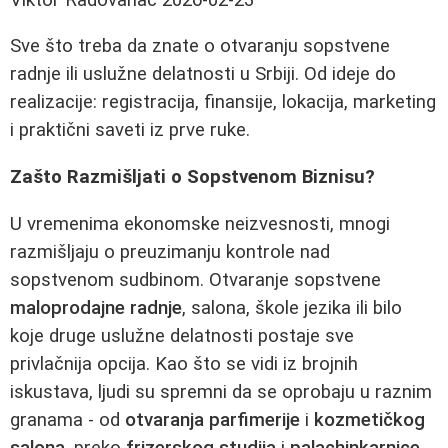
Sve što treba da znate o otvaranju sopstvene
radnje ili uslužne delatnosti u Srbiji. Od ideje do
realizacije: registracija, finansije, lokacija, marketing
i praktični saveti iz prve ruke.
Zašto Razmišljati o Sopstvenom Biznisu?
U vremenima ekonomske neizvesnosti, mnogi
razmišljaju o preuzimanju kontrole nad
sopstvenom sudbinom. Otvaranje sopstvene
maloprodajne radnje
, salona, škole jezika ili bilo
koje druge uslužne delatnosti postaje sve
privlačnija opcija. Kao što se vidi iz brojnih
iskustava, ljudi su spremni da se oprobaju u raznim
granama - od
otvaranja parfimerije
i
kozmetičkog
salona
, preko
frizerskog studija
i
palachinkarnice
,