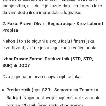
manje bitna, ali i dalje je važno da klijenti mogu lako
da vam dođu ili da imate dobru logistiku.
2. Faza: Pravni Okvir i Registracija - Kroz Labirint
Propisa
Nakon što ste sigurni u svoju ideju i finansijsku
izvodljivost, vreme je za legalizaciju vašeg posla.
Izbor Pravne Forme: Preduzetnik (SZR, STR,
SUR) ili DOO?
Ovo je jedna od prvih i najvažnijih odluka.
Preduzetnik (npr. SZR - Samostalna Zanatska
Radnja):
Najjednostavniji i najčešći oblik za male
biznise. Vlasnik (preduzetnik)
odgovara