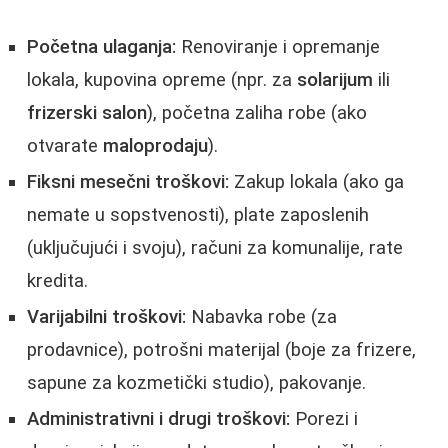
Početna ulaganja:
Renoviranje i opremanje
lokala, kupovina opreme (npr. za
solarijum
ili
frizerski salon
), početna zaliha robe (ako
otvarate
maloprodaju
).
Fiksni mesečni troškovi:
Zakup lokala (ako ga
nemate u sopstvenosti), plate zaposlenih
(uključujući i svoju), računi za komunalije, rate
kredita.
Varijabilni troškovi:
Nabavka robe (za
prodavnice), potrošni materijal (boje za frizere,
sapune za kozmetički studio), pakovanje.
Administrativni i drugi troškovi:
Porezi i