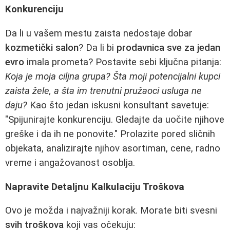
Konkurenciju
Da li u vašem mestu zaista nedostaje dobar
kozmetički salon
? Da li bi
prodavnica sve za jedan
evro
imala prometa? Postavite sebi ključna pitanja:
Koja je moja ciljna grupa? Šta moji potencijalni kupci
zaista žele, a šta im trenutni pružaoci usluga ne
daju?
Kao što jedan iskusni konsultant savetuje:
"Spijunirajte konkurenciju. Gledajte da uočite njihove
greške i da ih ne ponovite." Prolazite pored sličnih
objekata, analizirajte njihov asortiman, cene, radno
vreme i angažovanost osoblja.
Napravite Detaljnu Kalkulaciju Troškova
Ovo je možda i najvažniji korak. Morate biti svesni
svih troškova
koji vas očekuju: