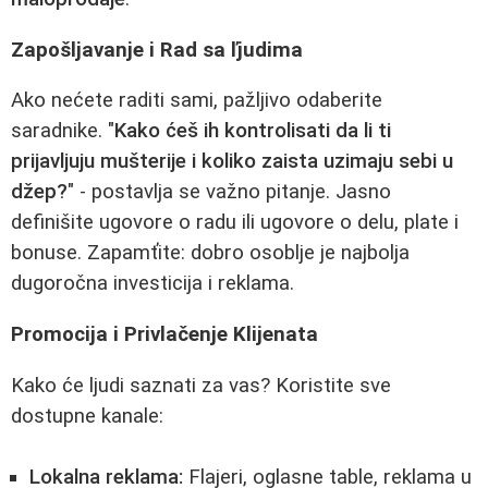
Zapošljavanje i Rad sa ľjudima
Ako nećete raditi sami, pažljivo odaberite
saradnike. "
Kako ćeš ih kontrolisati da li ti
prijavljuju mušterije i koliko zaista uzimaju sebi u
džep?
" - postavlja se važno pitanje. Jasno
definišite ugovore o radu ili ugovore o delu, plate i
bonuse. Zapamťite: dobro osoblje je najbolja
dugoročna investicija i reklama.
Promocija i Privlačenje Klijenata
Kako će ljudi saznati za vas? Koristite sve
dostupne kanale:
Lokalna reklama:
Flajeri, oglasne table, reklama u