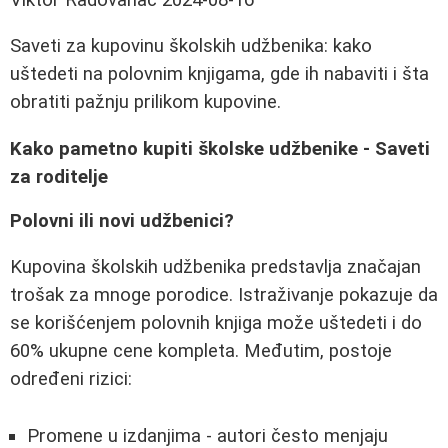
Saveti za kupovinu školskih udžbenika: kako
uštedeti na polovnim knjigama, gde ih nabaviti i šta
obratiti pažnju prilikom kupovine.
Kako pametno kupiti školske udžbenike - Saveti
za roditelje
Polovni ili novi udžbenici?
Kupovina školskih udžbenika predstavlja značajan
trošak za mnoge porodice. Istraživanje pokazuje da
se korišćenjem polovnih knjiga može uštedeti i do
60% ukupne cene kompleta. Međutim, postoje
određeni rizici:
Promene u izdanjima - autori često menjaju