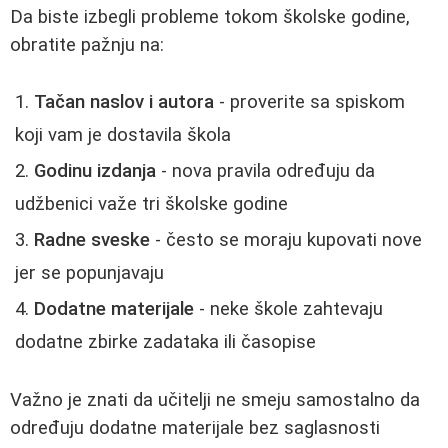
Da biste izbegli probleme tokom školske godine,
obratite pažnju na:
Tačan naslov i autora
- proverite sa spiskom
koji vam je dostavila škola
Godinu izdanja
- nova pravila određuju da
udžbenici važe tri školske godine
Radne sveske
- često se moraju kupovati nove
jer se popunjavaju
Dodatne materijale
- neke škole zahtevaju
dodatne zbirke zadataka ili časopise
Važno je znati da učitelji ne smeju samostalno da
određuju dodatne materijale bez saglasnosti