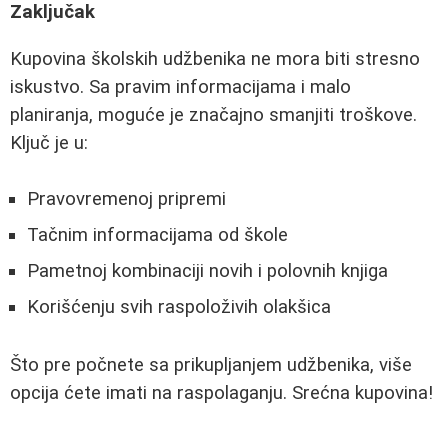
Zaključak
Kupovina školskih udžbenika ne mora biti stresno
iskustvo. Sa pravim informacijama i malo
planiranja, moguće je značajno smanjiti troškove.
Ključ je u:
Pravovremenoj pripremi
Tačnim informacijama od škole
Pametnoj kombinaciji novih i polovnih knjiga
Korišćenju svih raspoloživih olakšica
Što pre počnete sa prikupljanjem udžbenika, više
opcija ćete imati na raspolaganju. Srećna kupovina!