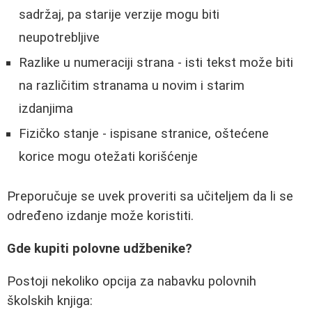
sadržaj, pa starije verzije mogu biti
neupotrebljive
Razlike u numeraciji strana - isti tekst može biti
na različitim stranama u novim i starim
izdanjima
Fizičko stanje - ispisane stranice, oštećene
korice mogu otežati korišćenje
Preporučuje se uvek proveriti sa učiteljem da li se
određeno izdanje može koristiti.
Gde kupiti polovne udžbenike?
Postoji nekoliko opcija za nabavku polovnih
školskih knjiga: