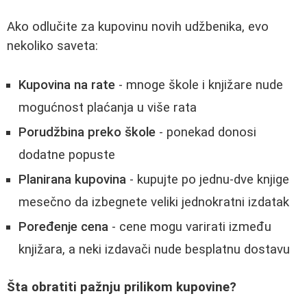
Ako odlučite za kupovinu novih udžbenika, evo
nekoliko saveta:
Kupovina na rate
- mnoge škole i knjižare nude
mogućnost plaćanja u više rata
Porudžbina preko škole
- ponekad donosi
dodatne popuste
Planirana kupovina
- kupujte po jednu-dve knjige
mesečno da izbegnete veliki jednokratni izdatak
Poređenje cena
- cene mogu varirati između
knjižara, a neki izdavači nude besplatnu dostavu
Šta obratiti pažnju prilikom kupovine?