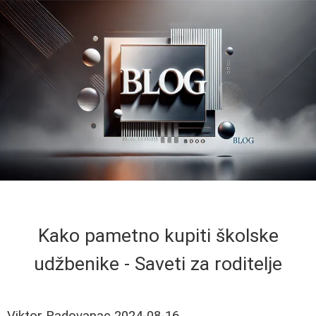
Kako pametno kupiti školske
udžbenike - Saveti za roditelje
Viktor Radovanac
2024-08-16