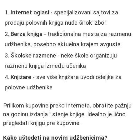
Internet oglasi
- specijalizovani sajtovi za
prodaju polovnih knjiga nude širok izbor
Berza knjiga
- tradicionalna mesta za razmenu
udžbenika, posebno aktuelna krajem avgusta
Školske razmene
- neke škole organizuju
razmenu knjiga između učenika
Knjižare
- sve više knjižara uvodi odeljke za
polovne udžbenike
Prilikom kupovine preko interneta, obratite pažnju
na godinu izdanja i stanje knjige. Idealno je lično
pregledati knjigu pre kupovine.
Kako uštedeti na novim udžbenicima?