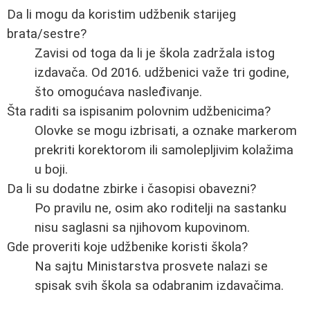
Da li mogu da koristim udžbenik starijeg
brata/sestre?
Zavisi od toga da li je škola zadržala istog
izdavača. Od 2016. udžbenici važe tri godine,
što omogućava nasleđivanje.
Šta raditi sa ispisanim polovnim udžbenicima?
Olovke se mogu izbrisati, a oznake markerom
prekriti korektorom ili samolepljivim kolažima
u boji.
Da li su dodatne zbirke i časopisi obavezni?
Po pravilu ne, osim ako roditelji na sastanku
nisu saglasni sa njihovom kupovinom.
Gde proveriti koje udžbenike koristi škola?
Na sajtu Ministarstva prosvete nalazi se
spisak svih škola sa odabranim izdavačima.