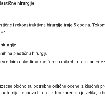
lastične hirurgije
lastične i rekonstruktivne hirurgije traje 5 godina. Tok
roz:
hirurgije
nih na plastičnu hirurgiju
 srodnim oblastima kao što su mikrohirurgija, anestezi
lizacije obično su potrebne odlične ocene iz ključnih
anatomije i osnova hirurgije. Konkurencija je velika, a 