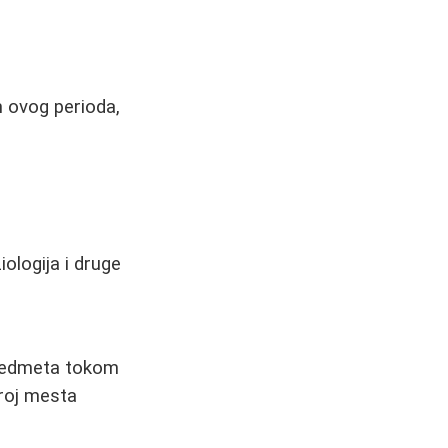
om ovog perioda,
ologija i druge
 predmeta tokom
broj mesta