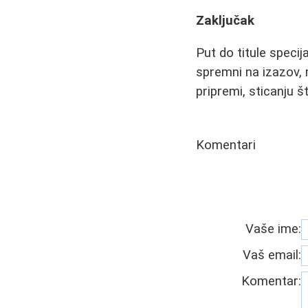
Zaključak
Put do titule specij
spremni na izazov, m
pripremi, sticanju š
Komentari
Vaše ime:
Vaš email:
Komentar: