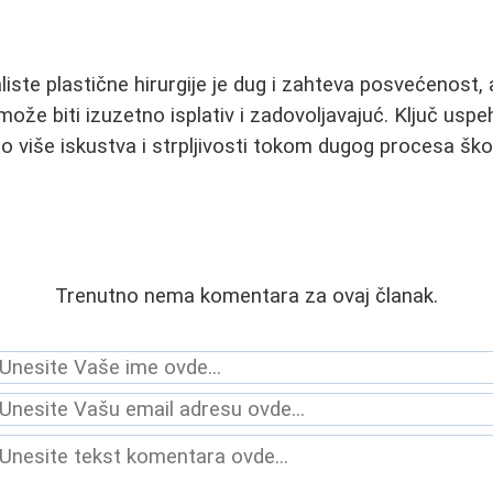
aliste plastične hirurgije je dug i zahteva posvećenost, 
ože biti izuzetno isplativ i zadovoljavajuć. Ključ uspeh
to više iskustva i strpljivosti tokom dugog procesa ško
Trenutno nema komentara za ovaj članak.