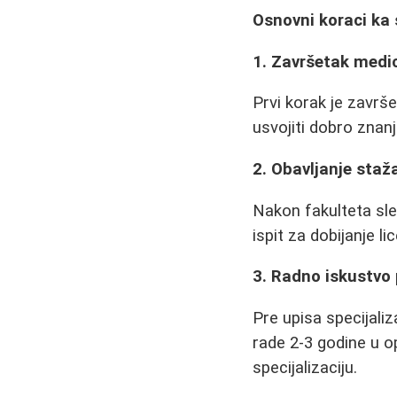
Osnovni koraci ka s
1. Završetak medi
Prvi korak je završ
usvojiti dobro znanje
2. Obavljanje staž
Nakon fakulteta sle
ispit za dobijanje l
3. Radno iskustvo p
Pre upisa specijali
rade 2-3 godine u op
specijalizaciju.