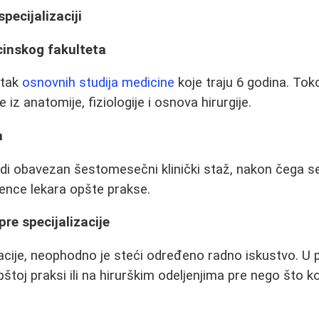
pecijalizaciji
cinskog fakulteta
etak
osnovnih studija medicine
koje traju 6 godina. Tok
 iz anatomije, fiziologije i osnova hirurgije.
a
di obavezan šestomesečni klinički staž, nakon čega s
icence lekara opšte prakse.
re specijalizacije
zacije, neophodno je steći određeno radno iskustvo. U p
štoj praksi ili na hirurškim odeljenjima pre nego što k