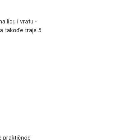
 licu i vratu -
ja takođe traje 5
e praktičnog