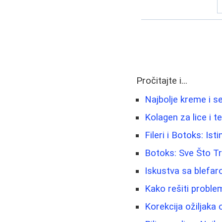
Pročitajte i...
Najbolje kreme i se
Kolagen za lice i t
Fileri i Botoks: Isti
Botoks: Sve Što Tr
Iskustva sa blefar
Kako rešiti problem
Korekcija ožiljaka 