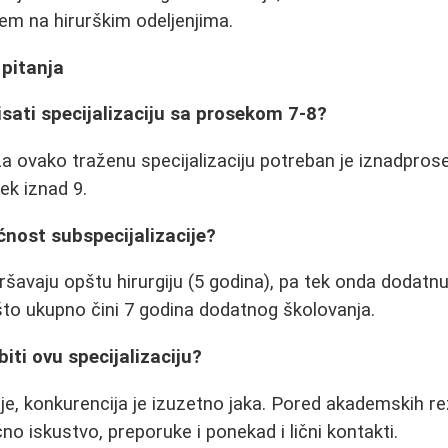
jem na hirurškim odeljenjima.
 pitanja
isati specijalizaciju sa prosekom 7-8?
 za ovako traženu specijalizaciju potreban je iznadpr
ek iznad 9.
ćnost subspecijalizacije?
vršavaju opštu hirurgiju (5 godina), pa tek onda dodatn
, što ukupno čini 7 godina dodatnog školovanja.
biti ovu specijalizaciju?
je, konkurencija je izuzetno jaka. Pored akademskih re
ično iskustvo, preporuke i ponekad i lični kontakti.