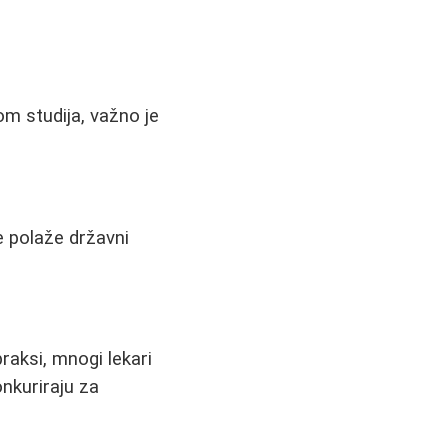
om studija, važno je
e polaže državni
raksi, mnogi lekari
onkuriraju za