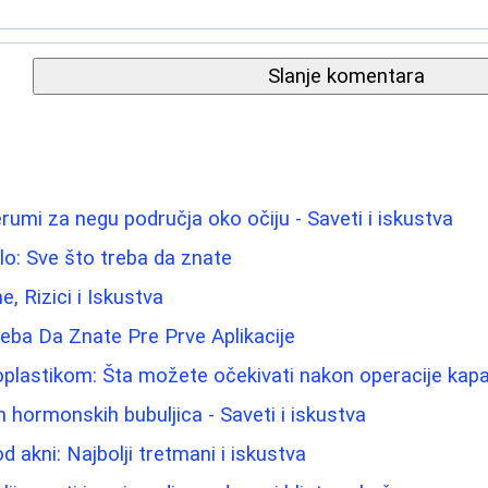
Slanje komentara
rumi za negu područja oko očiju - Saveti i iskustva
elo: Sve što treba da znate
ne, Rizici i Iskustva
eba Da Znate Pre Prve Aplikacije
oplastikom: Šta možete očekivati nakon operacije kap
 hormonskih bubuljica - Saveti i iskustva
od akni: Najbolji tretmani i iskustva