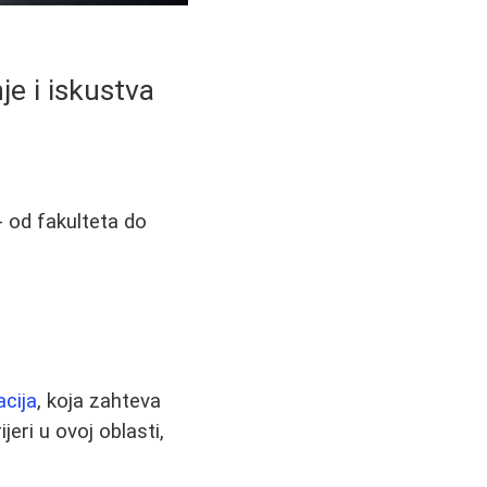
je i iskustva
 - od fakulteta do
acija
, koja zahteva
eri u ovoj oblasti,