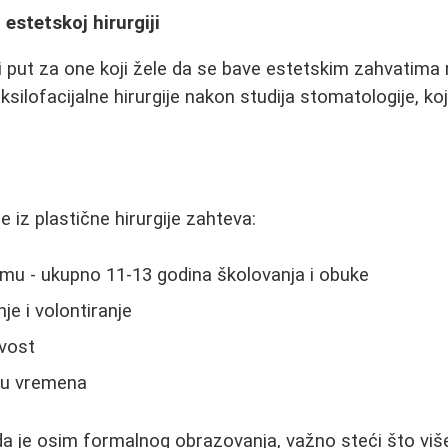
 estetskoj hirurgiji
ni put za one koji žele da se bave estetskim zahvatima na
aksilofacijalne hirurgije nakon studija stomatologije, ko
je iz plastične hirurgije zahteva:
emu - ukupno 11-13 godina školovanja i obuke
je i volontiranje
ivost
ju vremena
 da je osim formalnog obrazovanja, važno steći što viš