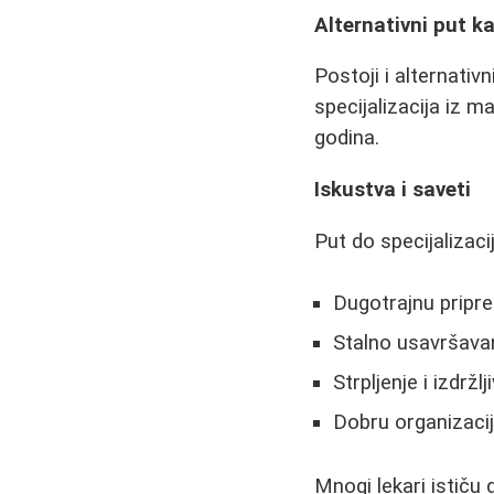
Alternativni put ka
Postoji i alternativ
specijalizacija iz m
godina.
Iskustva i saveti
Put do specijalizaci
Dugotrajnu pripr
Stalno usavršavan
Strpljenje i izdržlj
Dobru organizaci
Mnogi lekari ističu