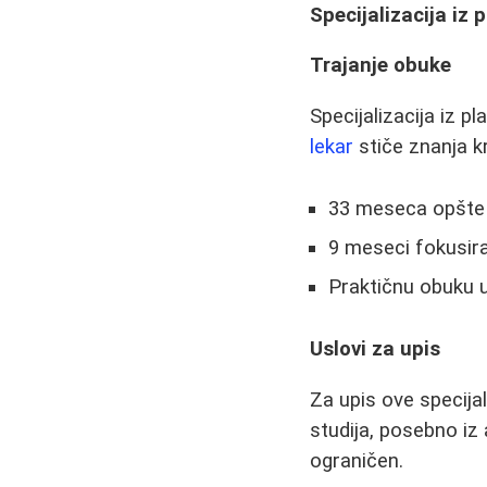
Specijalizacija iz p
Trajanje obuke
Specijalizacija iz p
lekar
stiče znanja k
33 meseca opšte 
9 meseci fokusira
Praktičnu obuku u
Uslovi za upis
Za upis ove specija
studija, posebno iz 
ograničen.