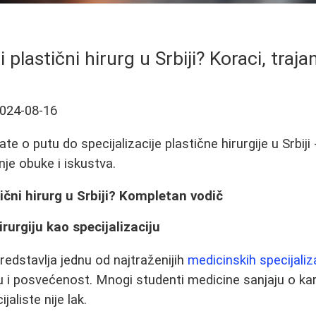
plastični hirurg u Srbiji? Koraci, trajan
024-08-16
te o putu do specijalizacije plastične hirurgije u Srbiji
anje obuke i iskustva.
ični hirurg u Srbiji? Kompletan vodič
rurgiju kao specijalizaciju
predstavlja jednu od najtraženijih
medicinskih specijaliz
 i posvećenost. Mnogi studenti medicine sanjaju o karij
ijaliste nije lak.