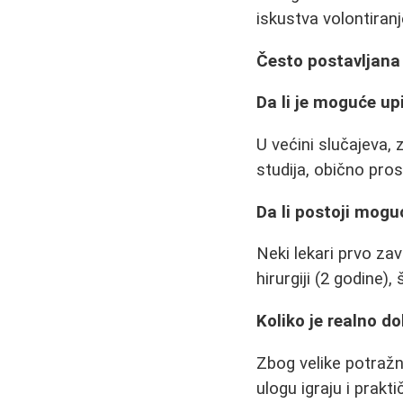
iskustva volontiran
Često postavljana
Da li je moguće up
U većini slučajeva,
studija, obično pros
Da li postoji mogu
Neki lekari prvo za
hirurgiji (2 godine)
Koliko je realno do
Zbog velike potražn
ulogu igraju i prakt