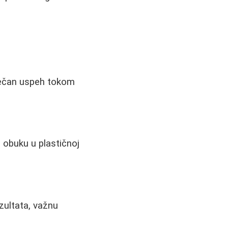
osečan uspeh tokom
u obuku u plastičnoj
zultata, važnu