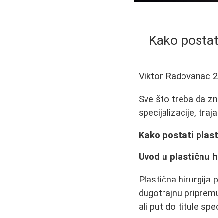
Kako postati 
Viktor Radovanac
2
Sve što treba da zna
specijalizacije, traj
Kako postati plast
Uvod u plastičnu hi
Plastična hirurgija 
dugotrajnu pripremu
ali put do titule spec