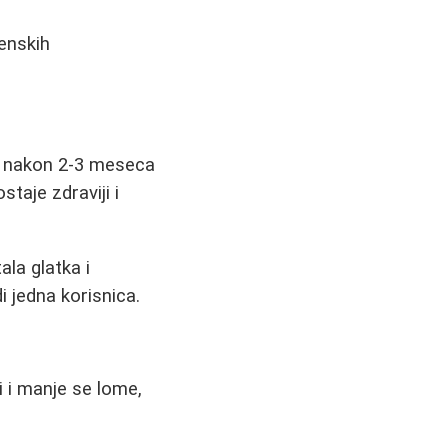
enskih
ja" nakon 2-3 meseca
taje zdraviji i
la glatka i
i jedna korisnica.
ći i manje se lome,