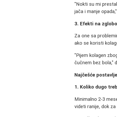
"Nokti su mi presta
jača i manje opada,"
3. Efekti na zglob
Za one sa problemi
ako se koristi kolage
"Pijem kolagen zbog
čučnem bez bola," d
Najčešće postavlj
1. Koliko dugo treb
Minimalno 2-3 mesec
videti ranije, dok 