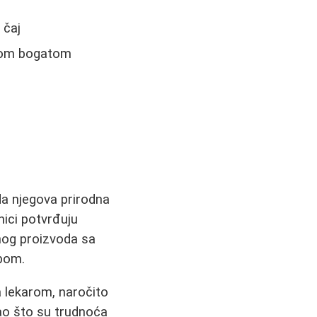
 čaj
anom bogatom
da njegova prirodna
nici potvrđuju
tnog proizvoda sa
ebom.
 lekarom, naročito
ao što su trudnoća