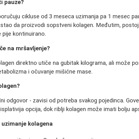
iti pauze?
eporučuju cikluse od 3 meseca uzimanja pa 1 mesec pa
stao da proizvodi sopstveni kolagen. Međutim, postoje
pije kontinuirano.
iče na mršavljenje?
agen direktno utiče na gubitak kilograma, ali može 
etabolizma i očuvanje mišićne mase.
kolagen?
lni odgovor - zavisi od potreba svakog pojedinca. Gov
jisplativija opcija, dok riblji kolagen može imati bolju ap
a uzimanje kolagena