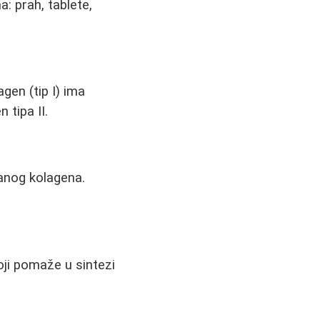
a: prah, tablete,
agen (tip I) ima
 tipa II.
vanog kolagena.
oji pomaže u sintezi