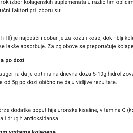
irok izbor kolagenskih suplemenata u različitim oblicim
učni faktori pri izboru su:
 i III) je najčešći i dobar je za kožu i kose, dok riblji kol
e lakše apsorbuje. Za zglobove se preporučuje kolagen
na po dozi
 sugerira da je optimalna dnevna doza 5-10g hidrolizo
 od 5g po dozi obično ne daju vidljive rezultate.
i
rže dodatke poput hijaluronske kiseline, vitamina C (k
a i drugih antioksidansa.
itim vrstama kolagena