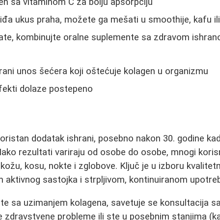
en sa vitaminom C za bolju apsorpciju
đa ukus praha, možete ga mešati u smoothije, kafu ili
ltate, kombinujte oralne suplemente sa zdravom ishr
rani unos šećera koji oštećuje kolagen u organizmu
 efekti dolaze postepeno
oristan dodatak ishrani, posebno nakon 30. godine ka
Iako rezultati variraju od osobe do osobe, mnogi koris
kožu, kosu, nokte i zglobove. Ključ je u izboru kvalite
 aktivnog sastojka i strpljivom, kontinuiranom upotr
te sa uzimanjem kolagena, savetuje se konsultacija sa
e zdravstvene probleme ili ste u posebnim stanjima (k