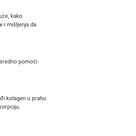
uze, kako
 i mišljenja da
posredno pomoći
eđi kolagen u prahu
sorpciju.