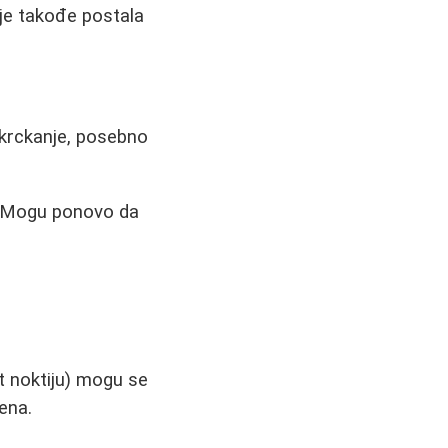
 je takođe postala
 krckanje, posebno
e. Mogu ponovo da
t noktiju) mogu se
ena.