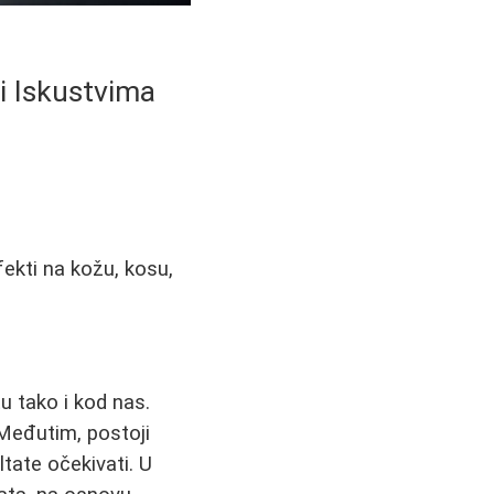
i Iskustvima
ekti na kožu, kosu,
u tako i kod nas.
 Međutim, postoji
ltate očekivati. U