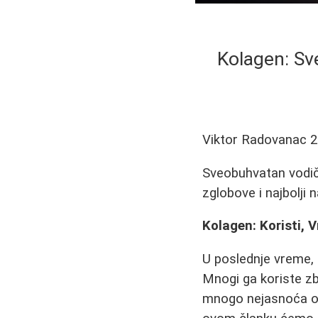
Kolagen: Sv
Viktor Radovanac
2
Sveobuhvatan vodič 
zglobove i najbolji 
Kolagen: Koristi, 
U poslednje vreme, 
Mnogi ga koriste zb
mnogo nejasnoća oko 