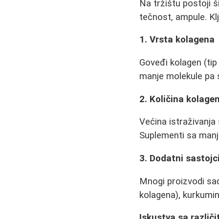
Na tržištu postoji š
tečnost, ampule. Klj
1. Vrsta kolagena
Goveđi kolagen (tip I
manje molekule pa s
2. Količina kolage
Većina istraživanja
Suplementi sa manje
3. Dodatni sastojc
Mnogi proizvodi sad
kolagena), kurkumin
Iskustva sa različ