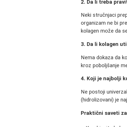
2. Da li treba prav
Neki stručnjaci pr
organizam ne bi pre
kolagen može da se 
3. Da li kolagen ut
Nema dokaza da kol
kroz poboljšanje m
4. Koji je najbolji 
Ne postoji univerza
(hidrolizovani) je na
Praktični saveti z