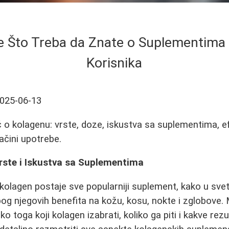
e Što Treba da Znate o Suplementima 
Korisnika
025-06-13
o kolagenu: vrste, doze, iskustva sa suplementima, ef
načini upotrebe.
Vrste i Iskustva sa Suplementima
kolagen postaje sve popularniji suplement, kako u svet
og njegovih benefita na kožu, kosu, nokte i zglobove.
toga koji kolagen izabrati, koliko ga piti i kakve rezu