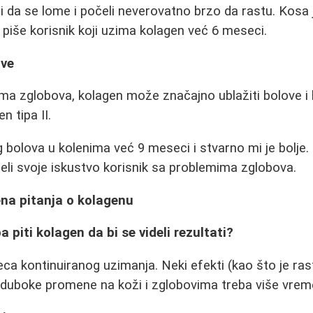
li da se lome i počeli neverovatno brzo da rastu. Kosa
 piše korisnik koji uzima kolagen već 6 meseci.
ove
ma zglobova, kolagen može značajno ublažiti bolove i
n tipa II.
 bolova u kolenima već 9 meseci i stvarno mi je bolj
eli svoje iskustvo korisnik sa problemima zglobova.
ena pitanja o kolagenu
a piti kolagen da bi se videli rezultati?
a kontinuiranog uzimanja. Neki efekti (kao što je ras
za duboke promene na koži i zglobovima treba više vrem