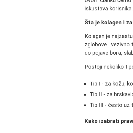
ovom članku ćemo d
iskustava korisnika.
Šta je kolagen i z
Kolagen je najzastu
zglobove i vezivno 
do pojave bora, slab
Postoji nekoliko tip
Tip I - za kožu, k
Tip II - za hrskav
Tip III - često uz
Kako izabrati prav