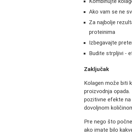
Kombinujte kolag
Ako vam se ne svi
Za najbolje rezu
proteinima
Izbegavajte prete
Budite strpljivi -
Zaključak
Kolagen može biti k
proizvodnja opada. 
pozitivne efekte na 
dovoljnom količinom
Pre nego što počne
ako imate bilo kakv