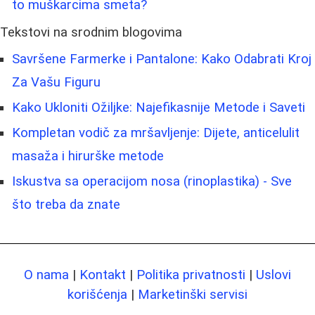
to muškarcima smeta?
Tekstovi na srodnim blogovima
Savršene Farmerke i Pantalone: Kako Odabrati Kroj
Za Vašu Figuru
Kako Ukloniti Ožiljke: Najefikasnije Metode i Saveti
Kompletan vodič za mršavljenje: Dijete, anticelulit
masaža i hirurške metode
Iskustva sa operacijom nosa (rinoplastika) - Sve
što treba da znate
O nama
|
Kontakt
|
Politika privatnosti
|
Uslovi
korišćenja
|
Marketinški servisi