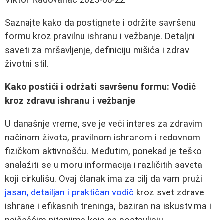
Saznajte kako da postignete i održite savršenu
formu kroz pravilnu ishranu i vežbanje. Detaljni
saveti za mršavljenje, definiciju mišića i zdrav
životni stil.
Kako postići i održati savršenu formu: Vodič
kroz zdravu ishranu i vežbanje
U današnje vreme, sve je veći interes za zdravim
načinom života, pravilnom ishranom i redovnom
fizičkom aktivnošću. Međutim, ponekad je teško
snalažiti se u moru informacija i različitih saveta
koji cirkulišu. Ovaj članak ima za cilj da vam pruži
jasan, detailjan i praktičan vodič
kroz svet zdrave
ishrane i efikasnih treninga, baziran na iskustvima i
najčešćim pitanjima koja se postavljaju.