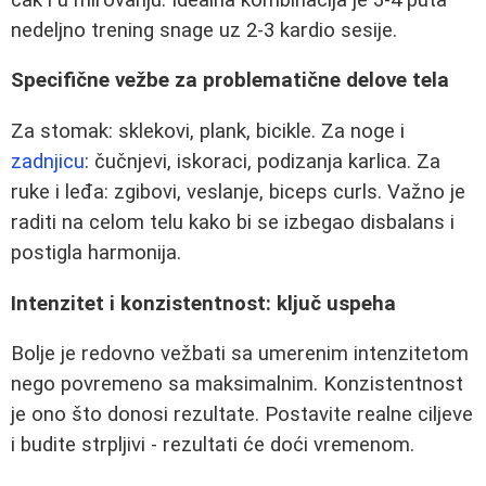
nedeljno trening snage uz 2-3 kardio sesije.
Specifične vežbe za problematične delove tela
Za stomak: sklekovi, plank, bicikle. Za noge i
zadnjicu
: čučnjevi, iskoraci, podizanja karlica. Za
ruke i leđa: zgibovi, veslanje, biceps curls. Važno je
raditi na celom telu kako bi se izbegao disbalans i
postigla harmonija.
Intenzitet i konzistentnost: ključ uspeha
Bolje je redovno vežbati sa umerenim intenzitetom
nego povremeno sa maksimalnim. Konzistentnost
je ono što donosi rezultate. Postavite realne ciljeve
i budite strpljivi - rezultati će doći vremenom.