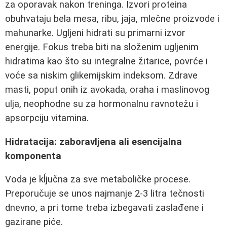
za oporavak nakon treninga. Izvori proteina
obuhvataju bela mesa, ribu, jaja, mlečne proizvode i
mahunarke. Ugljeni hidrati su primarni izvor
energije. Fokus treba biti na složenim ugljenim
hidratima kao što su integralne žitarice, povrće i
voće sa niskim glikemijskim indeksom. Zdrave
masti, poput onih iz avokada, oraha i maslinovog
ulja, neophodne su za hormonalnu ravnotežu i
apsorpciju vitamina.
Hidratacija: zaboravljena ali esencijalna
komponenta
Voda je kĺjučna za sve metaboličke procese.
Preporučuje se unos najmanje 2-3 litra tečnosti
dnevno, a pri tome treba izbegavati zaslađene i
gazirane piće.