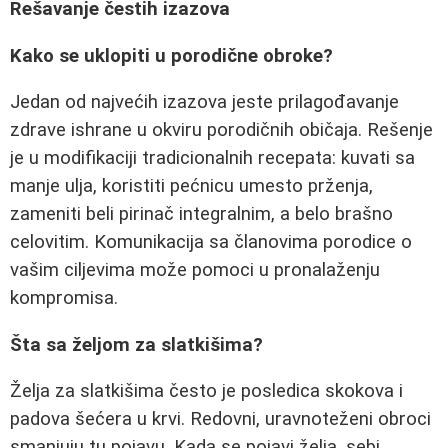
Rešavanje čestih izazova
Kako se uklopiti u porodične obroke?
Jedan od najvećih izazova jeste prilagođavanje
zdrave ishrane u okviru porodičnih običaja. Rešenje
je u modifikaciji tradicionalnih recepata: kuvati sa
manje ulja, koristiti pećnicu umesto prženja,
zameniti beli pirinač integralnim, a belo brašno
celovitim. Komunikacija sa članovima porodice o
vašim ciljevima može pomoci u pronalaženju
kompromisa.
Šta sa željom za slatkišima?
Želja za slatkišima često je posledica skokova i
padova šećera u krvi. Redovni, uravnoteženi obroci
smanjuju tu pojavu. Kada se pojavi želja, sebi