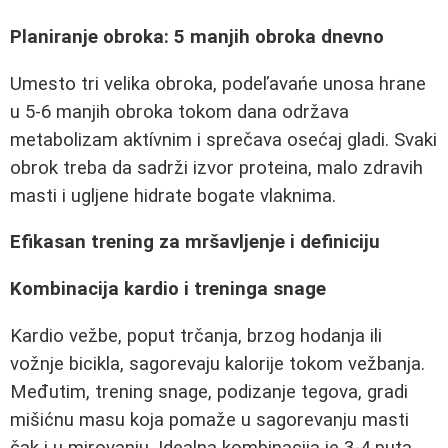
Planiranje obroka: 5 manjih obroka dnevno
Umesto tri velika obroka, podeľavańe unosa hrane
u 5-6 manjih obroka tokom dana održava
metabolizam aktívnim i sprečava osećaj gladi. Svaki
obrok treba da sadrži izvor proteina, malo zdravih
masti i ugljene hidrate bogate vlaknima.
Efikasan trening za mršavljenje i definiciju
Kombinacija kardio i treninga snage
Kardio vežbe, poput trčanja, brzog hodanja ili
vožnje bicikla, sagorevaju kalorije tokom vežbanja.
Međutim, trening snage, podizanje tegova, gradi
mišićnu masu koja pomaže u sagorevanju masti
čak i u mirovanju. Idealna kombinacija je 3-4 puta