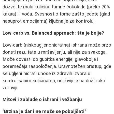
dozvolite malu količinu tamne čokolade (preko 70%
kakaa) ili voća. Svesnost o tome zašto jedete (glad
nasuprot emocijama) ključna je za kontrolu.
Low-carb vs. Balanced approach: šta je bolje?
Low-carb (niskougljenohidratna) ishrana može brzo
doneti rezultate u mršavljenju, ali nije za svakoga.
Može dovesti do gubitka energije, glavobolje i
poremećaja raspoloženja. Uravnotežen pristup, gde
se ugljeni hidrati unose iz zdravih izvora u
kontrolisanim količinama, održiviji je na duži rok i
zdraviji.
Mitovi i zablude o ishrani i vežbanju
"Brzina je dar i ne može se poboljšati"