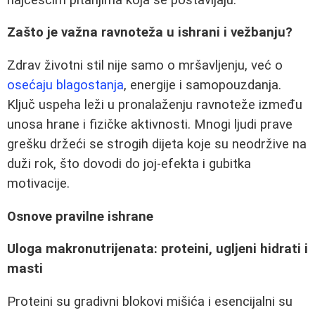
Zašto je važna ravnoteža u ishrani i vežbanju?
Zdrav životni stil nije samo o mršavljenju, već o
osećaju blagostanja
, energije i samopouzdanja.
Ključ uspeha leži u pronalaženju ravnoteže između
unosa hrane i fizičke aktivnosti. Mnogi ljudi prave
grešku držeći se strogih dijeta koje su neodržive na
duži rok, što dovodi do joj-efekta i gubitka
motivacije.
Osnove pravilne ishrane
Uloga makronutrijenata: proteini, ugljeni hidrati i
masti
Proteini su gradivni blokovi mišića i esencijalni su