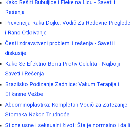
Kako Rešiti Bubuljice i Fleke na Licu - Saveti i
Rešenja
Prevencija Raka Dojke: Vodič Za Redovne Preglede
i Rano Otkrivanje
Česti zdravstveni problemi i rešenja - Saveti i
diskusije
Kako Se Efektno Boriti Protiv Celulita - Najbolji
Saveti i Rešenja
Brazilsko Podizanje Zadnjice: Vakum Terapija i
Efikasne Vežbe
Abdominoplastika: Kompletan Vodič za Zatezanje
Stomaka Nakon Trudnoće
Stidne usne i seksualni život: Šta je normalno i da li