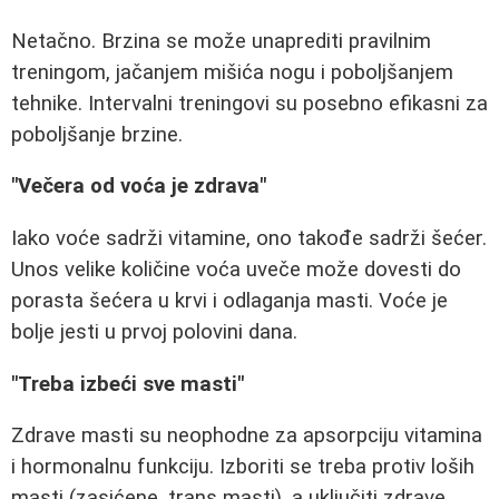
Netačno. Brzina se može unaprediti pravilnim
treningom, jačanjem mišića nogu i poboljšanjem
tehnike. Intervalni treningovi su posebno efikasni za
poboljšanje brzine.
"Večera od voća je zdrava"
Iako voće sadrži vitamine, ono takođe sadrži šećer.
Unos velike količine voća uveče može dovesti do
porasta šećera u krvi i odlaganja masti. Voće je
bolje jesti u prvoj polovini dana.
"Treba izbeći sve masti"
Zdrave masti su neophodne za apsorpciju vitamina
i hormonalnu funkciju. Izboriti se treba protiv loših
masti (zasićene, trans masti), a uključiti zdrave