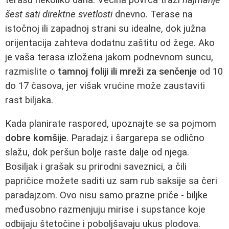
šest sati direktne svetlosti
dnevno. Terase na
istočnoj ili zapadnoj strani su idealne, dok južna
orijentacija zahteva dodatnu zaštitu od žege. Ako
je vaša terasa izložena jakom podnevnom suncu,
razmislite o
tamnoj foliji ili mreži za senčenje
od 10
do 17 časova, jer višak vrućine može zaustaviti
rast biljaka.
Kada planirate raspored, upoznajte se sa pojmom
dobre komšije
. Paradajz i šargarepa se odlično
slažu, dok peršun bolje raste dalje od njega.
Bosiljak i grašak su prirodni saveznici, a čili
papričice možete saditi uz sam rub saksije sa čeri
paradajzom. Ovo nisu samo prazne priče - biljke
međusobno razmenjuju mirise i supstance koje
odbijaju štetočine i poboljšavaju ukus plodova.