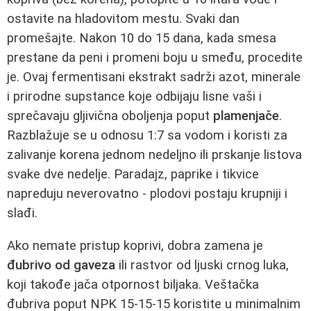
ostavite na hladovitom mestu. Svaki dan
promešajte. Nakon 10 do 15 dana, kada smesa
prestane da peni i promeni boju u smeđu, procedite
je. Ovaj fermentisani ekstrakt sadrži azot, minerale
i prirodne supstance koje odbijaju lisne vaši i
sprečavaju gljivična oboljenja poput
plamenjače
.
Razblažuje se u odnosu 1:7 sa vodom i koristi za
zalivanje korena jednom nedeljno ili prskanje listova
svake dve nedelje. Paradajz, paprike i tikvice
napreduju neverovatno - plodovi postaju krupniji i
slađi.
Ako nemate pristup koprivi, dobra zamena je
đubrivo od gaveza
ili rastvor od ljuski crnog luka,
koji takođe jača otpornost biljaka. Veštačka
đubriva poput NPK 15-15-15 koristite u minimalnim