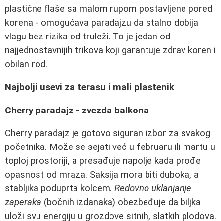
plastične flaše sa malom rupom postavljene pored
korena - omogućava paradajzu da stalno dobija
vlagu bez rizika od truleži. To je jedan od
najjednostavnijih trikova koji garantuje zdrav koren i
obilan rod.
Najbolji usevi za terasu i mali plastenik
Cherry paradajz - zvezda balkona
Cherry paradajz je gotovo siguran izbor za svakog
početnika. Može se sejati već u februaru ili martu u
toploj prostoriji, a presađuje napolje kada prođe
opasnost od mraza. Saksija mora biti duboka, a
stabljika poduprta kolcem.
Redovno uklanjanje
zaperaka
(bočnih izdanaka) obezbeđuje da biljka
uloži svu energiju u grozdove sitnih, slatkih plodova.