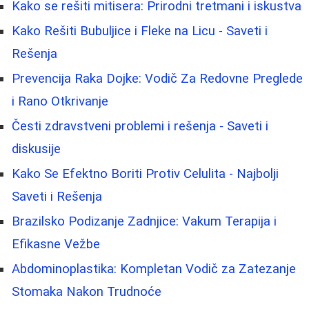
Kako se rešiti mitisera: Prirodni tretmani i iskustva
Kako Rešiti Bubuljice i Fleke na Licu - Saveti i
Rešenja
Prevencija Raka Dojke: Vodič Za Redovne Preglede
i Rano Otkrivanje
Česti zdravstveni problemi i rešenja - Saveti i
diskusije
Kako Se Efektno Boriti Protiv Celulita - Najbolji
Saveti i Rešenja
Brazilsko Podizanje Zadnjice: Vakum Terapija i
Efikasne Vežbe
Abdominoplastika: Kompletan Vodič za Zatezanje
Stomaka Nakon Trudnoće