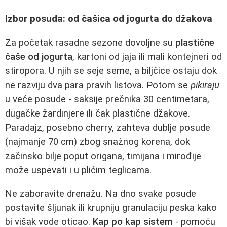
Izbor posuda: od čašica od jogurta do džakova
Za početak rasadne sezone dovoljne su
plastične
čaše od jogurta
, kartoni od jaja ili mali kontejneri od
stiropora. U njih se seje seme, a biljčice ostaju dok
ne razviju dva para pravih listova. Potom se
pikiraju
u veće posude - saksije prečnika 30 centimetara,
dugačke žardinjere ili čak plastične džakove.
Paradajz, posebno cherry, zahteva dublje posude
(najmanje 70 cm) zbog snažnog korena, dok
začinsko bilje poput origana, timijana i mirođije
može uspevati i u plićim teglicama.
Ne zaboravite drenažu. Na dno svake posude
postavite šljunak ili krupniju granulaciju peska kako
bi višak vode oticao.
Kap po kap sistem
- pomoću