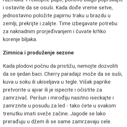
i ostavite da se osuši. Kada dođe vreme setve,
jednostavno položite papirnu traku u brazdu u
zemlji, prekrijte i zalijte. Time izbegavate potrebu
za naknadnim prorjeđivanjem i čuvate krhko
korenje biljaka.
Zimnica i produženje sezone
Kada plodovi počnu da pristižu, nemojte dozvoliti
da se ijedan baci. Cherry paradajz može da se suši,
kuva u soku ili ukiseljava u tegle. Višak paprike
pretvorite u ajvar ili je ispecite i očistite za
zamrzivač. Peršun i mirođiju nasitno iseckajte i
zamrznite u posudu za led - tako ćete u svakom
trenutku imati sveže začine. Jagode se lako
prerađuju u džem ili se same zamrzavaju cele.