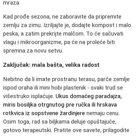
mraza.
Kad prođe sezona, ne zaboravite da pripremite
zemlju za zimu. Izriljajte je, dodajte kompost i malo
peska, a zatim prekrijte malčom. To će sačuvati
vlagu i mikroorganizme, pa će na proleće biti
spremna za novu setvu.
Zaključak: mala bašta, velika radost
Nebitno da li imate prostranu terasu, parče zemlje
ispod oraha ili mini hobi plastenik - svaki trud se
višestruko isplaćuje.
Ukus domaćeg paradajza,
miris bosiljka otrgnutog pre ručka ili hrskava
rotkvica iz sopstvene žardinjere
nemaju cenu.
Osim toga, rad sa biljkama deluje opuštajuće,
gotovo terapeutski. Pratite ove savete, prilagodite