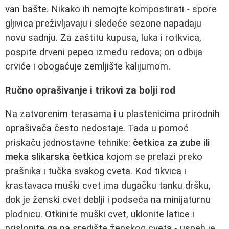
van bašte. Nikako ih nemojte kompostirati - spore
gljivica preživljavaju i sledeće sezone napadaju
novu sadnju. Za zaštitu kupusa, luka i rotkvica,
pospite drveni pepeo između redova; on odbija
crviće i obogaćuje zemljište kalijumom.
Ručno oprašivanje i trikovi za bolji rod
Na zatvorenim terasama i u plastenicima prirodnih
oprašivača često nedostaje. Tada u pomoć
priskaču jednostavne tehnike:
četkica za zube ili
meka slikarska četkica
kojom se prelazi preko
prašnika i tučka svakog cveta. Kod tikvica i
krastavaca muški cvet ima dugačku tanku dršku,
dok je ženski cvet deblji i podseća na minijaturnu
plodnicu. Otkinite muški cvet, uklonite latice i
prislonite ga na središte ženskog cveta - uspeh je