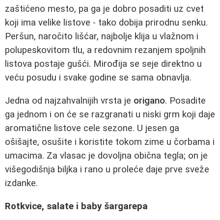
zaštićeno mesto, pa ga je dobro posaditi uz cvet
koji ima velike listove - tako dobija prirodnu senku.
Peršun, naročito lišćar, najbolje klija u vlažnom i
polupeskovitom tlu, a redovnim rezanjem spoljnih
listova postaje gušći. Mirođija se seje direktno u
veću posudu i svake godine se sama obnavlja.
Jedna od najzahvalnijih vrsta je
origano
. Posadite
ga jednom i on će se razgranati u niski grm koji daje
aromatične listove cele sezone. U jesen ga
ošišajte, osušite i koristite tokom zime u čorbama i
umacima. Za vlasac je dovoljna obična tegla; on je
višegodišnja biljka i rano u proleće daje prve sveže
izdanke.
Rotkvice, salate i baby šargarepa