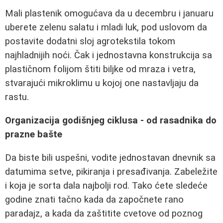
Mali plastenik omogućava da u decembru i januaru
uberete zelenu salatu i mladi luk, pod uslovom da
postavite dodatni sloj agrotekstila tokom
najhladnijih noći. Čak i jednostavna konstrukcija sa
plastičnom folijom štiti biljke od mraza i vetra,
stvarajući mikroklimu u kojoj one nastavljaju da
rastu.
Organizacija godišnjeg ciklusa - od rasadnika do
prazne bašte
Da biste bili uspešni, vodite jednostavan dnevnik sa
datumima setve, pikiranja i presađivanja. Zabeležite
i koja je sorta dala najbolji rod. Tako ćete sledeće
godine znati tačno kada da započnete rano
paradajz, a kada da zaštitite cvetove od poznog