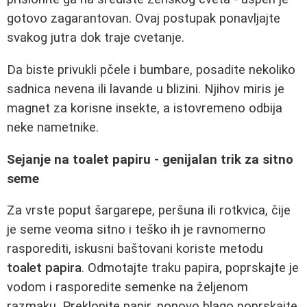
gotovo zagarantovan. Ovaj postupak ponavljajte
svakog jutra dok traje cvetanje.
Da biste privukli pčele i bumbare, posadite nekoliko
sadnica nevena ili lavande u blizini. Njihov miris je
magnet za korisne insekte, a istovremeno odbija
neke nametnike.
Sejanje na toalet papiru - genijalan trik za sitno
seme
Za vrste poput šargarepe, peršuna ili rotkvica, čije
je seme veoma sitno i teško ih je ravnomerno
rasporediti, iskusni baštovani koriste metodu
toalet papira
. Odmotajte traku papira, poprskajte je
vodom i rasporedite semenke na željenom
razmaku. Preklopite papir, ponovo blago poprskajte