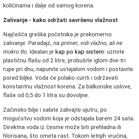
količinama i dalje od samog korena.
Zalivanje - kako održati savršenu vlažnost
Najčešća greška početnika je prekomerno
zalivanje. Paradajz, na primer,
voli vlažno, ali ne
mokro tlo
. Idealan je
kap po kap sistem
: uzmite
plastičnu flašu od 2 litre, probušite iglom dve-tri
rupe pri dnu, napunite ustajalom vodom i postavite
pored biljke. Voda će polako curiti i održavati
konstantnu vlažnost korena. Za balkonske uslove,
flaše od 0,5 do 1 litra su dovoljne.
Začinsko bilje i salate zalivajte ujutru, po
mogućstvu vodom koja je odstajala barem 24 sata.
Direktna voda iz česme može biti prehladna ili
hlorisana, što ometa rast. Tokom letnjih vrućina,