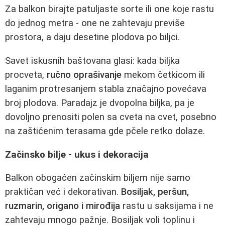
Za balkon birajte patuljaste sorte ili one koje rastu
do jednog metra - one ne zahtevaju previše
prostora, a daju desetine plodova po biljci.
Savet iskusnih baštovana glasi: kada biljka
procveta,
ručno oprašivanje
mekom četkicom ili
laganim protresanjem stabla značajno povećava
broj plodova. Paradajz je dvopolna biljka, pa je
dovoljno prenositi polen sa cveta na cvet, posebno
na zaštićenim terasama gde pčele retko dolaze.
Začinsko bilje - ukus i dekoracija
Balkon obogaćen začinskim biljem nije samo
praktičan već i dekorativan.
Bosiljak, peršun,
ruzmarin, origano i mirođija
rastu u saksijama i ne
zahtevaju mnogo pažnje. Bosiljak voli toplinu i