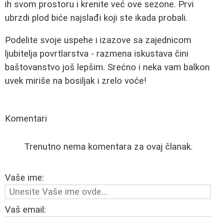
ih svom prostoru i krenite već ove sezone. Prvi
ubrzdi plod biće najslađi koji ste ikada probali.
Podelite svoje uspehe i izazove sa zajednicom
ljubitelja povrtlarstva - razmena iskustava čini
baštovanstvo još lepšim. Srećno i neka vam balkon
uvek miriše na bosiljak i zrelo voće!
Komentari
Trenutno nema komentara za ovaj članak.
Vaše ime:
Vaš email: