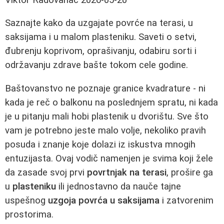
Saznajte kako da uzgajate povrće na terasi, u
saksijama i u malom plasteniku. Saveti o setvi,
đubrenju koprivom, oprašivanju, odabiru sorti i
održavanju zdrave bašte tokom cele godine.
Baštovanstvo ne poznaje granice kvadrature - ni
kada je reč o balkonu na poslednjem spratu, ni kada
je u pitanju mali hobi plastenik u dvorištu. Sve što
vam je potrebno jeste malo volje, nekoliko pravih
posuda i znanje koje dolazi iz iskustva mnogih
entuzijasta. Ovaj vodič namenjen je svima koji žele
da zasade svoj prvi
povrtnjak na terasi
, prošire ga
u
plasteniku
ili jednostavno da nauče tajne
uspešnog
uzgoja povrća u saksijama
i zatvorenim
prostorima.