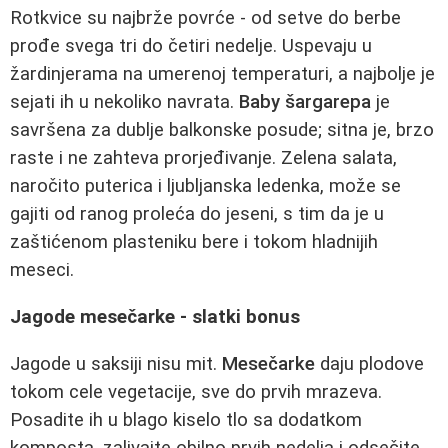
Rotkvice su najbrže povrće - od setve do berbe
prođe svega tri do četiri nedelje. Uspevaju u
žardinjerama na umerenoj temperaturi, a najbolje je
sejati ih u nekoliko navrata.
Baby šargarepa
je
savršena za dublje balkonske posude; sitna je, brzo
raste i ne zahteva prorjeđivanje. Zelena salata,
naročito puterica i ljubljanska ledenka, može se
gajiti od ranog proleća do jeseni, s tim da je u
zaštićenom plasteniku bere i tokom hladnijih
meseci.
Jagode mesečarke - slatki bonus
Jagode u saksiji nisu mit.
Mesečarke
daju plodove
tokom cele vegetacije, sve do prvih mrazeva.
Posadite ih u blago kiselo tlo sa dodatkom
komposta, zalivajte obilno prvih nedelja i odsečite