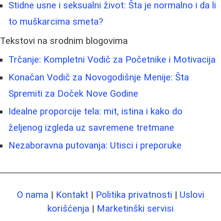
Stidne usne i seksualni život: Šta je normalno i da li
to muškarcima smeta?
Tekstovi na srodnim blogovima
Trčanje: Kompletni Vodič za Početnike i Motivacija
Konačan Vodič za Novogodišnje Menije: Šta
Spremiti za Doček Nove Godine
Idealne proporcije tela: mit, istina i kako do
željenog izgleda uz savremene tretmane
Nezaboravna putovanja: Utisci i preporuke
O nama
|
Kontakt
|
Politika privatnosti
|
Uslovi
korišćenja
|
Marketinški servisi