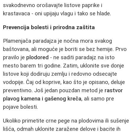
svakodnevno orošavajte listove paprike i
krastavaca - oni upijaju vlagu i tako se hlade.
Prevencija bolesti i prirodna zaštita
Plamenjača paradajza je noćna mora svakog
baštovana, ali moguće je boriti se bez hemije. Prvo
pravilo je
plodored
- ne saditi paradajz na isto
mesto barem tri godine. Zatim, uklonite sve donje
listove koji dodiruju zemlju i redovno odsecajte
vodopije. Čaj od koprive, kao što je opisano, deluje
preventivno. Još jedan pouzdan metod je
rastvor
plavog kamena i gašenog kreča
, ali samo pre
pojave bolesti.
Ukoliko primetite crne pege na plodovima ili sušenje
lišća, odmah uklonite zaražene delove i bacite ih