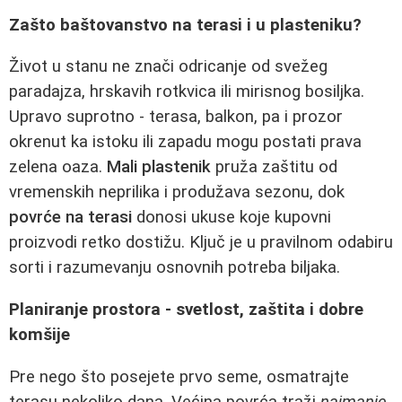
Zašto baštovanstvo na terasi i u plasteniku?
Život u stanu ne znači odricanje od svežeg
paradajza, hrskavih rotkvica ili mirisnog bosiljka.
Upravo suprotno - terasa, balkon, pa i prozor
okrenut ka istoku ili zapadu mogu postati prava
zelena oaza.
Mali plastenik
pruža zaštitu od
vremenskih neprilika i produžava sezonu, dok
povrće na terasi
donosi ukuse koje kupovni
proizvodi retko dostižu. Ključ je u pravilnom odabiru
sorti i razumevanju osnovnih potreba biljaka.
Planiranje prostora - svetlost, zaštita i dobre
komšije
Pre nego što posejete prvo seme, osmatrajte
terasu nekoliko dana. Većina povrća traži
najmanje