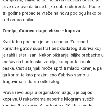
prve cvetove da bi se biljka dobro ukorenila. Posle
tri godine prebacite vreže na novu podlogu kako bi
rod ostao obilan.
Zemlja, đubrivo i tajni eliksir - kopriva
Kvalitetna podloga je pola uspeha. Za rasad
koristite
gotov supstrat bez dodatog đubriva
koji
je rahli i sterilisan. Nakon pikiranja, biljke prebacite u
mešavinu baštenske zemlje, komposta i malo
peska. Čist stajnjak može spržiti mlado korenje, pa
ga koristite kao prezimljeno đubrivo samo u
tragovima ili dobro odležalog.
Prava revolucija u organskom uzgoju je
čaj od
koprive
. U rukavicama naberite kilogram svežih
kopriva (bez korena), potopite u 10 litara vode i