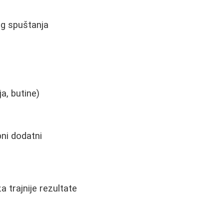
og spuštanja
a, butine)
ni dodatni
 trajnije rezultate