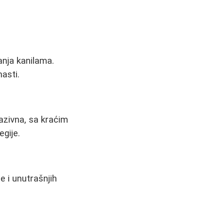
anja kanilama.
asti.
vazivna, sa kraćim
gije.
e i unutrašnjih