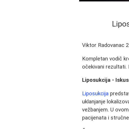
Lipos
Viktor Radovanac
2
Kompletan vodič kro
očekivani rezultati. 
Liposukcija - Iskus
Liposukcija
predstav
uklanjanje lokalizo
vežbanjem. U ovom č
pacijenata i stručn