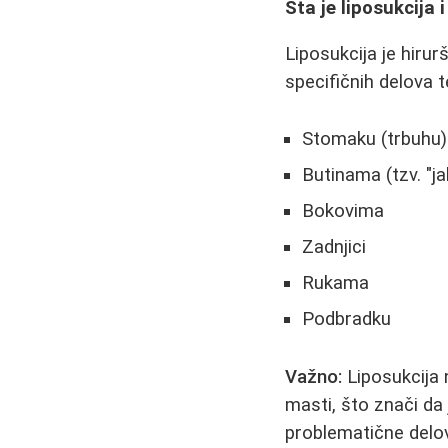
Šta je liposukcija
Liposukcija je hiru
specifičnih delova t
Stomaku (trbuhu)
Butinama (tzv. "
Bokovima
Zadnjici
Rukama
Podbradku
Važno:
Liposukcija 
masti, što znači da
problematične delove