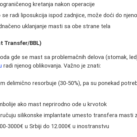
graničenog kretanja nakon operacije
se radi liposukcija ispod zadnjice, može doći do njen
načeno uklanjanje masti sa obe strane tela
at Transfer/BBL)
oda gde se mast sa problemačnih delova (stomak, ledj
u
radi njenog oblikovanja. Važno je znati:
 delimično resorbuje (30-50%), pa su ponekad potreb
embolije ako mast neprirodno ode u krvotok
oručuju silikonske implantate umesto transfera masti za
00-3000€ u Srbiji do 12.000€ u inostranstvu