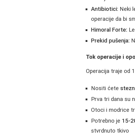
Antibiotici:
Neki l
operacije da bi sma
Himoral Forte:
Lek
Prekid pušenja:
Na
Tok operacije i op
Operacija traje od 
Nositi ćete
stezn
Prva tri dana su n
Otoci i modrice tr
Potrebno je
15-2
stvrdnuto tkivo