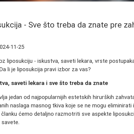
ukcija - Sve što treba da znate pre za
024-11-25
z liposukciju - iskustva, saveti lekara, vrste postupak
Da li je liposukcija pravi izbor za vas?
tva, saveti lekara i sve što treba da znate
lja jedan od najpopularnijih estetskih hirurških zahva
vanih naslaga masnog tkiva koje se ne mogu eliminirati
lanku ćemo detaljno razmotriti sve aspekte liposukci
e savete.