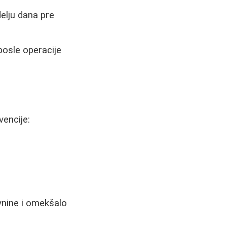
delju dana pre
posle operacije
vencije:
vnine i omekšalo