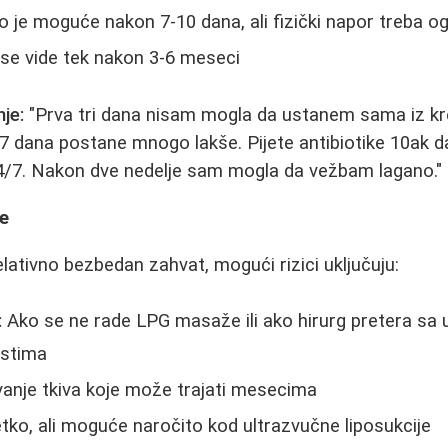
 je moguće nakon 7-10 dana, ali fizički napor treba ogr
 se vide tek nakon 3-6 meseci
je:
"Prva tri dana nisam mogla da ustanem sama iz kre
e 7 dana postane mnogo lakše. Pijete antibiotike 10ak d
24/7. Nakon dve nedelje sam mogla da vežbam lagano."
je
relativno bezbedan zahvat, mogući rizici uključuju:
:
Ako se ne rade LPG masaže ili ako hirurg pretera sa 
stima
anje tkiva koje može trajati mesecima
tko, ali moguće naročito kod ultrazvučne liposukcije