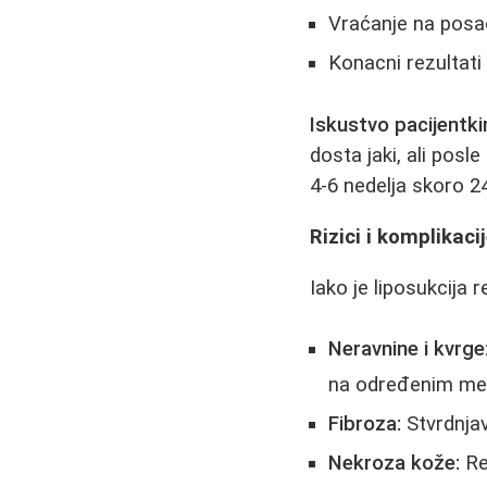
Vraćanje na posao
Konacni rezultati
Iskustvo pacijentkin
dosta jaki, ali posl
4-6 nedelja skoro 
Rizici i komplikaci
Iako je liposukcija 
Neravnine i kvrge
na određenim me
Fibroza:
Stvrdnjav
Nekroza kože:
Re