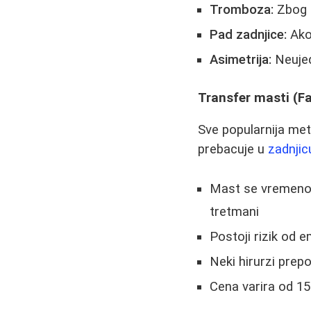
Tromboza:
Zbog o
Pad zadnjice:
Ako 
Asimetrija:
Neujed
Transfer masti (F
Sve popularnija met
prebacuje u
zadnjic
Mast se vremenom
tretmani
Postoji rizik od 
Neki hirurzi prep
Cena varira od 15