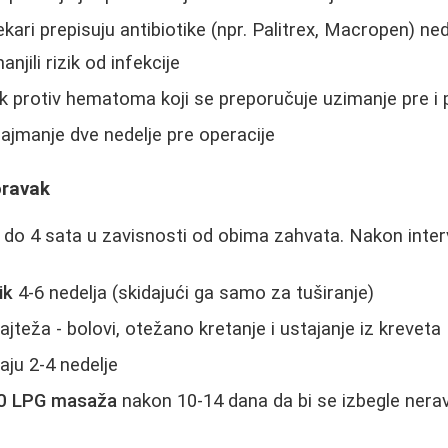
ekari prepisuju antibiotike (npr. Palitrex, Macropen) ne
njili rizik od infekcije
 protiv hematoma koji se preporučuje uzimanje pre i 
jmanje dve nedelje pre operacije
oravak
1 do 4 sata u zavisnosti od obima zahvata. Nakon inter
ik
4-6 nedelja (skidajući ga samo za tuširanje)
ajteža - bolovi, otežano kretanje i ustajanje iz kreveta
aju 2-4 nedelje
0 LPG masaža
nakon 10-14 dana da bi se izbegle nera