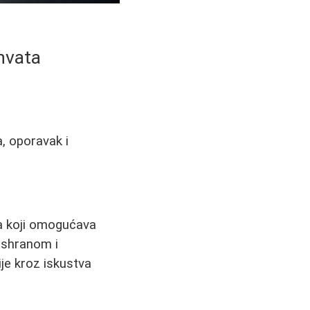
hvata
a, oporavak i
ta koji omogućava
 ishranom i
je kroz iskustva