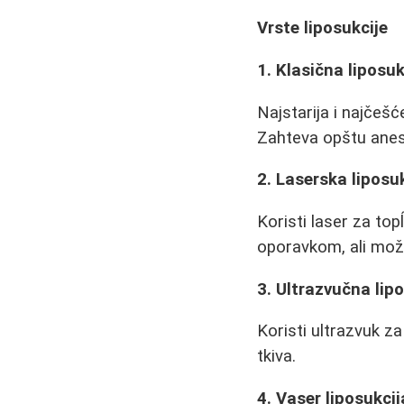
Vrste liposukcije
1. Klasična liposuk
Najstarija i najčeš
Zahteva opštu aneste
2. Laserska liposu
Koristi laser za top
oporavkom, ali može
3. Ultrazvučna lip
Koristi ultrazvuk za
tkiva.
4. Vaser liposukcij