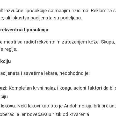
ultrazvučne liposukcije sa manjim rizicima. Reklamira
e, ali iskustva pacijenata su podeljena.
rekventna liposukcija
e masti sa radiofrekventnim zatezanjem kože. Skupa, 
e regije.
kciju
cijenata i savetima lekara, neophodno je:
azi:
Kompletan krvni nalaz i koagulacioni faktori da bi s
ciju
 lekova:
Neki lekovi kao što je Andol moraju biti prekinu
peracije jer povećavaju rizik od krvarenja