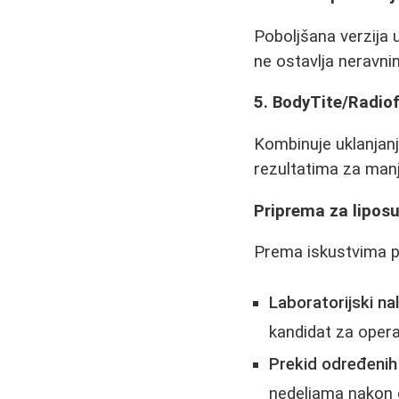
Poboljšana verzija 
ne ostavlja neravnin
5. BodyTite/Radiof
Kombinuje uklanjanj
rezultatima za manj
Priprema za liposu
Prema iskustvima pa
Laboratorijski nal
kandidat za opera
Prekid određenih
nedeljama nakon o