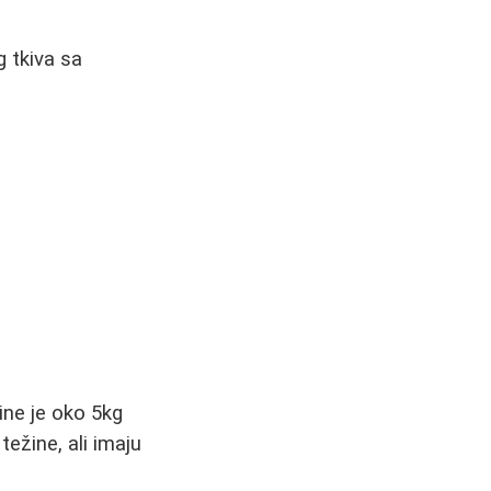
g tkiva sa
ine je oko 5kg
ežine, ali imaju