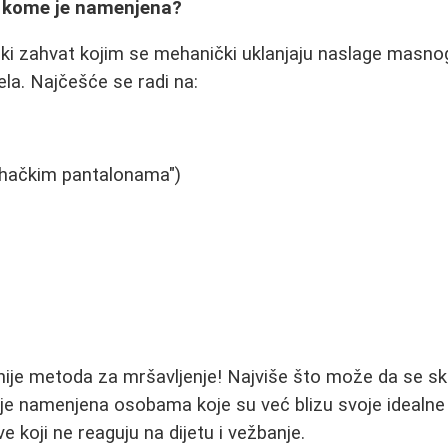
 i kome je namenjena?
rški zahvat kojim se mehanički uklanjaju naslage masno
ela. Najčešće se radi na:
jahačkim pantalonama")
nije metoda za mršavljenje! Najviše što može da se sk
 je namenjena osobama koje su već blizu svoje idealne t
 koji ne reaguju na dijetu i vežbanje.