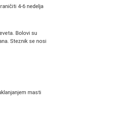
aničiti 4-6 nedelja
veta. Bolovi su
ana. Steznik se nosi
uklanjanjem masti