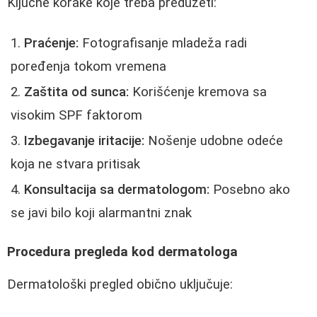
Ključne korake koje treba preduzeti:
Praćenje:
Fotografisanje mladeža radi
poređenja tokom vremena
Zaštita od sunca:
Korišćenje kremova sa
visokim SPF faktorom
Izbegavanje iritacije:
Nošenje udobne odeće
koja ne stvara pritisak
Konsultacija sa dermatologom:
Posebno ako
se javi bilo koji alarmantni znak
Procedura pregleda kod dermatologa
Dermatološki pregled obično uključuje: