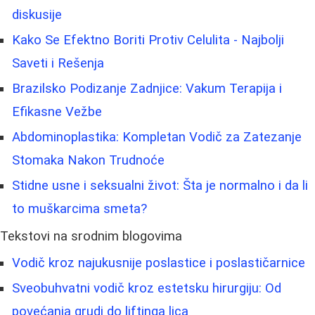
diskusije
Kako Se Efektno Boriti Protiv Celulita - Najbolji
Saveti i Rešenja
Brazilsko Podizanje Zadnjice: Vakum Terapija i
Efikasne Vežbe
Abdominoplastika: Kompletan Vodič za Zatezanje
Stomaka Nakon Trudnoće
Stidne usne i seksualni život: Šta je normalno i da li
to muškarcima smeta?
Tekstovi na srodnim blogovima
Vodič kroz najukusnije poslastice i poslastičarnice
Sveobuhvatni vodič kroz estetsku hirurgiju: Od
povećanja grudi do liftinga lica