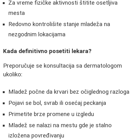
Za vreme fizičke aktivnosti štitite osetljiva
mesta
Redovno kontrolišite stanje mladeža na
nezgodnim lokacijama
Kada definitivno posetiti lekara?
Preporučuje se konsultacija sa dermatologom
ukoliko:
Mladež počne da krvari bez očiglednog razloga
Pojavi se bol, svrab ili osećaj peckanja
Primetite brze promene u izgledu
Mladež se nalazi na mestu gde je stalno
izložena povređivanju