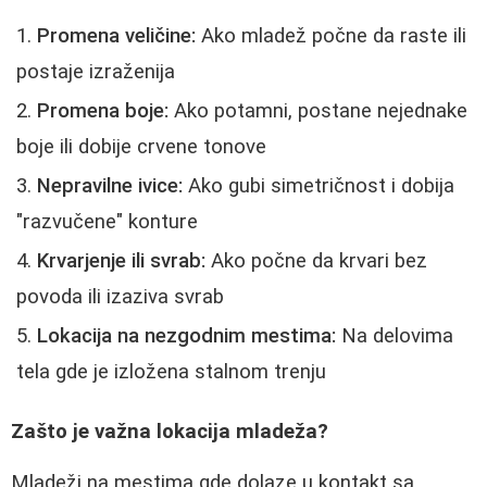
Promena veličine:
Ako mladež počne da raste ili
postaje izraženija
Promena boje:
Ako potamni, postane nejednake
boje ili dobije crvene tonove
Nepravilne ivice:
Ako gubi simetričnost i dobija
"razvučene" konture
Krvarjenje ili svrab:
Ako počne da krvari bez
povoda ili izaziva svrab
Lokacija na nezgodnim mestima:
Na delovima
tela gde je izložena stalnom trenju
Zašto je važna lokacija mladeža?
Mladeži na mestima gde dolaze u kontakt sa