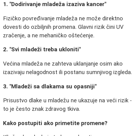
1. "Dodirivanje mladeža izaziva kancer"
Fizičko povređivanje mladeža ne može direktno
dovesti do ozbiljnih promena. Glavni rizik čini UV
zračenje, a ne mehaničko oštećenje.
2. "Svi mladeži treba ukloniti"
Većina mladeža ne zahteva uklanjanje osim ako
izazivaju nelagodnost ili postanu sumnjivog izgleda.
3. "Mladeži sa dlakama su opasniji"
Prisustvo dlake u mladežu ne ukazuje na veći rizik -
to je često znak zdravog tkiva.
Kako postupiti ako primetite promene?