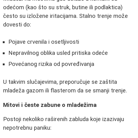
odećom (kao što su struk, butine ili podlaktica)
često su izložene iritacijama. Stalno trenje može
dovesti do:
Pojave crvenila i osetljivosti
Nepravilnog oblika usled pritiska odeće
Povećanog rizika od povređivanja
U takvim slučajevima, preporučuje se zaštita
mladeža gazom ili flasterom da se smanji trenje.
Mitovi i česte zabune o mladežima
Postoji nekoliko raširenih zabluda koje izazivaju
nepotrebnu paniku: