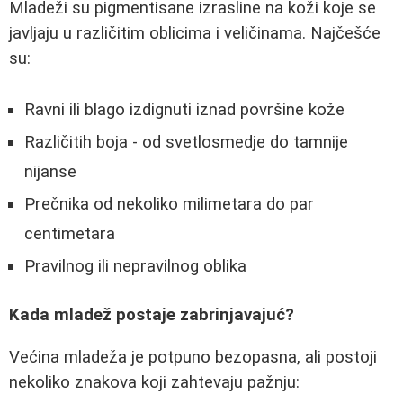
Mladeži su pigmentisane izrasline na koži koje se
javljaju u različitim oblicima i veličinama. Najčešće
su:
Ravni ili blago izdignuti iznad površine kože
Različitih boja - od svetlosmedje do tamnije
nijanse
Prečnika od nekoliko milimetara do par
centimetara
Pravilnog ili nepravilnog oblika
Kada mladež postaje zabrinjavajuć?
Većina mladeža je potpuno bezopasna, ali postoji
nekoliko znakova koji zahtevaju pažnju: