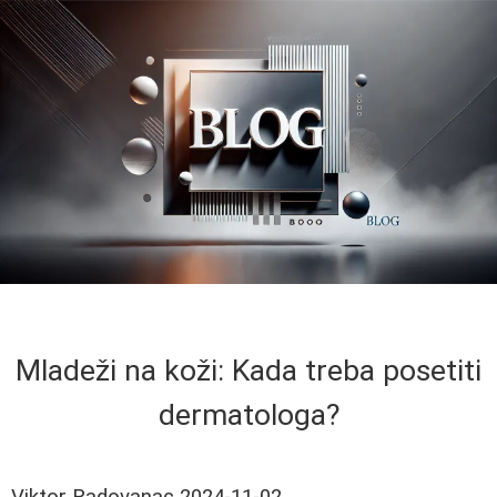
Mladeži na koži: Kada treba posetiti
dermatologa?
Viktor Radovanac
2024-11-02