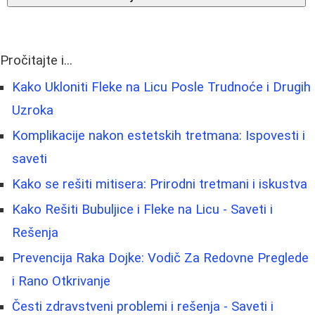
Pročitajte i...
Kako Ukloniti Fleke na Licu Posle Trudnoće i Drugih
Uzroka
Komplikacije nakon estetskih tretmana: Ispovesti i
saveti
Kako se rešiti mitisera: Prirodni tretmani i iskustva
Kako Rešiti Bubuljice i Fleke na Licu - Saveti i
Rešenja
Prevencija Raka Dojke: Vodič Za Redovne Preglede
i Rano Otkrivanje
Česti zdravstveni problemi i rešenja - Saveti i