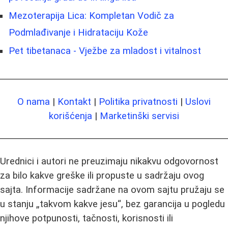
Mezoterapija Lica: Kompletan Vodič za
Podmlađivanje i Hidrataciju Kože
Pet tibetanaca - Vježbe za mladost i vitalnost
O nama
|
Kontakt
|
Politika privatnosti
|
Uslovi
korišćenja
|
Marketinški servisi
Urednici i autori ne preuzimaju nikakvu odgovornost
za bilo kakve greške ili propuste u sadržaju ovog
sajta. Informacije sadržane na ovom sajtu pružaju se
u stanju „takvom kakve jesu“, bez garancija u pogledu
njihove potpunosti, tačnosti, korisnosti ili