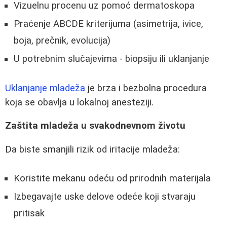
Vizuelnu procenu uz pomoć dermatoskopa
Praćenje ABCDE kriterijuma (asimetrija, ivice,
boja, prečnik, evolucija)
U potrebnim slučajevima - biopsiju ili uklanjanje
Uklanjanje mladeža
je brza i bezbolna procedura
koja se obavlja u lokalnoj anesteziji.
Zaštita mladeža u svakodnevnom životu
Da biste smanjili rizik od iritacije mladeža:
Koristite mekanu odeću od prirodnih materijala
Izbegavajte uske delove odeće koji stvaraju
pritisak