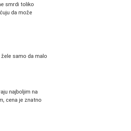
e smrdi toliko
mećuju da može
s
ji žele samo da malo
aju najboljim na
im, cena je znatno