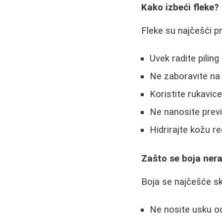
Kako izbeći fleke?
Fleke su najčešći p
Uvek radite pilin
Ne zaboravite na 
Koristite rukavic
Ne nanosite prev
Hidrirajte kožu r
Zašto se boja ner
Boja se najčešće ski
Ne nosite usku 