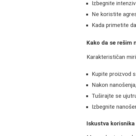
Izbegnite intenzi
Ne koristite agre
Kada primetite da 
Kako da se rešim 
Karakterističan miri
Kupite proizvod s
Nakon nanošenja, s
Tuširajte se uju
Izbegnite nanošen
Iskustva korisnika