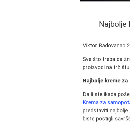
Najbolje
Viktor Radovanac
2
Sve što treba da zn
proizvodi na tržištu 
Najbolje kreme za 
Da li ste ikada pože
Krema za samopota
predstaviti najbolje
biste postigli savrš