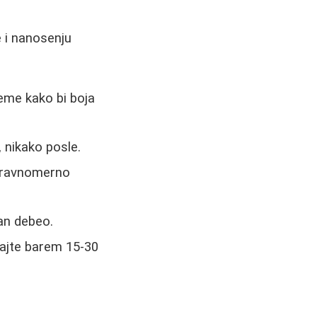
e i nanosenju
reme kako bi boja
 nikako posle.
neravnomerno
dan debeo.
ajte barem 15-30