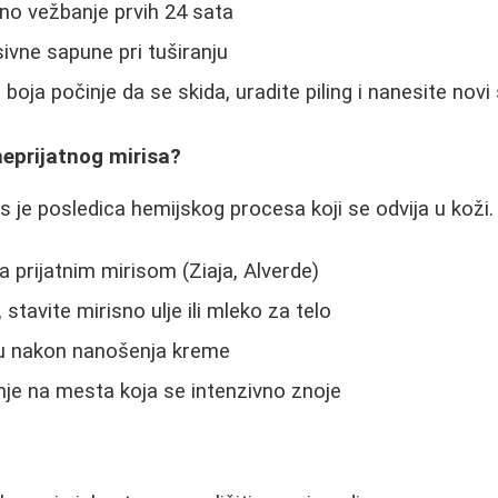
vno vežbanje prvih 24 sata
sivne sapune pri tuširanju
boja počinje da se skida, uradite piling i nanesite novi 
neprijatnog mirisa?
s je posledica hemijskog procesa koji se odvija u koži. 
a prijatnim mirisom (Ziaja, Alverde)
tavite mirisno ulje ili mleko za telo
tru nakon nanošenja kreme
je na mesta koja se intenzivno znoje