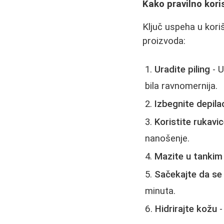
Kako pravilno kor
Ključ uspeha u kori
proizvoda:
Uradite piling
- U
bila ravnomernija.
Izbegnite depilac
Koristite rukavi
nanošenje.
Mazite u tankim
Sačekajte da se
minuta.
Hidrirajte kožu
-