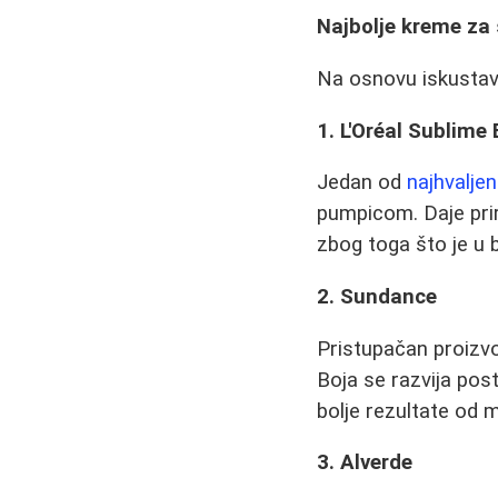
Najbolje kreme za
Na osnovu iskustava
1. L'Oréal Sublime
Jedan od
najhvalje
pumpicom. Daje pri
zbog toga što je u 
2. Sundance
Pristupačan proizvo
Boja se razvija pos
bolje rezultate od m
3. Alverde