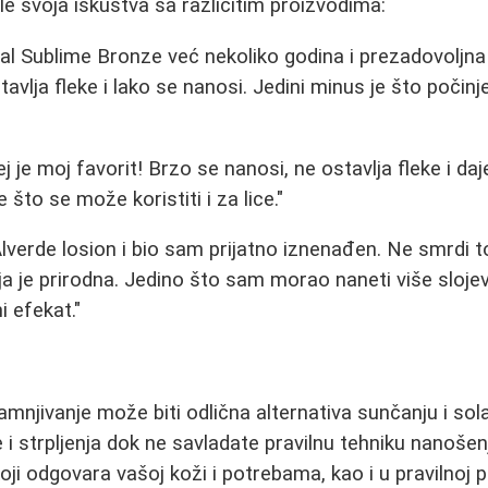
e svoja iskustva sa različitim proizvodima:
éal Sublime Bronze već nekoliko godina i prezadovoljna
tavlja fleke i lako se nanosi. Jedini minus je što počin
 je moj favorit! Brzo se nanosi, ne ostavlja fleke i daj
e što se može koristiti i za lice."
verde losion i bio sam prijatno iznenađen. Ne smrdi to
ja je prirodna. Jedino što sam morao naneti više sloje
i efekat."
jivanje može biti odlična alternativa sunčanju i sola
i strpljenja dok ne savladate pravilnu tehniku nanošenj
oji odgovara vašoj koži i potrebama, kao i u pravilnoj 