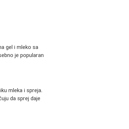
ma gel i mleko sa
sebno je popularan
iku mleka i spreja.
ćuju da sprej daje