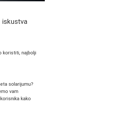
 iskustva
ristiti, najbolji
oseta solarijumu?
 ćemo vam
a korisnika kako