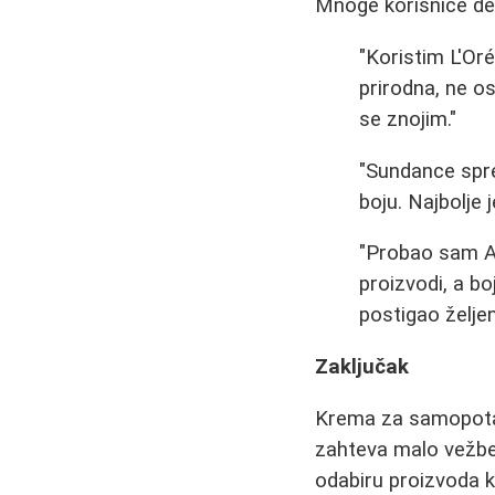
Mnoge korisnice del
"Koristim L'Or
prirodna, ne os
se znojim."
"Sundance sprej
boju. Najbolje j
"Probao sam Al
proizvodi, a bo
postigao željen
Zaključak
Krema za samopotamn
zahteva malo vežbe 
odabiru proizvoda k