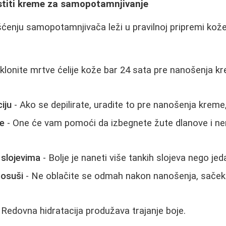
istiti kreme za samopotamnjivanje
šćenju samopotamnjivača leži u pravilnoj pripremi kož
klonite mrtve ćelije kože bar 24 sata pre nanošenja k
iju
- Ako se depilirate, uradite to pre nanošenja kreme,
ce
- One će vam pomoći da izbegnete žute dlanove i 
 slojevima
- Bolje je naneti više tankih slojeva nego je
 osuši
- Ne oblačite se odmah nakon nanošenja, saček
 Redovna hidratacija produžava trajanje boje.