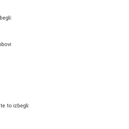
egli:
obovi
e to izbegli: