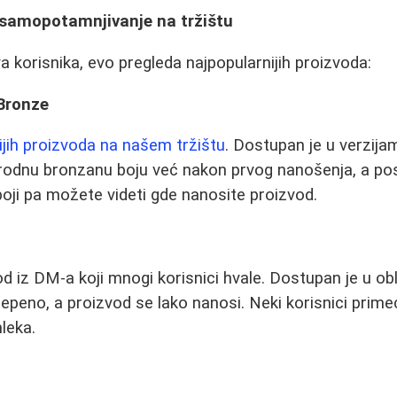
 samopotamnjivanje na tržištu
 korisnika, evo pregleda najpopularnijih proizvoda:
 Bronze
nijih proizvoda na našem tržištu
. Dostupan je u verzija
rodnu bronzanu boju već nakon prvog nanošenja, a po
boji pa možete videti gde nanosite proizvod.
d iz DM-a koji mnogi korisnici hvale. Dostupan je u obl
tepeno, a proizvod se lako nanosi. Neki korisnici prime
leka.