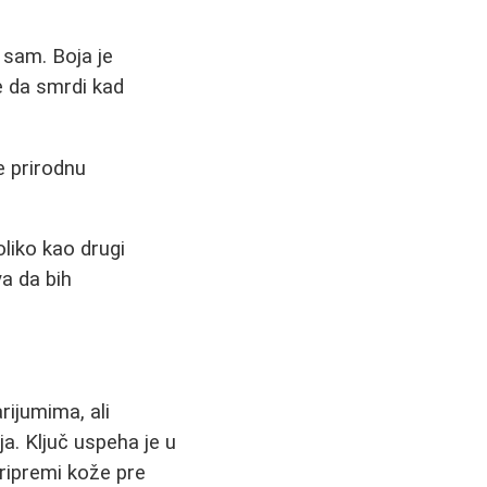
 sam. Boja je
je da smrdi kad
e prirodnu
liko kao drugi
va da bih
rijumima, ali
a. Ključ uspeha je u
pripremi kože pre