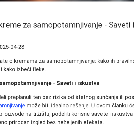
 kreme za samopotamnjivanje - Saveti i
025-04-28
ate o kremama za samopotamnjivanje: kako ih pravilno ko
i kako izbeći fleke.
samopotamnjivanje - Saveti i iskustva
leli preplanuli ten bez rizika od štetnog sunčanja ili p
mnjivanje
može biti idealno rešenje. U ovom članku
 proizvode na tržištu, podeliti korisne savete i iskustv
eno prirodan izgled bez neželjenih efekata.