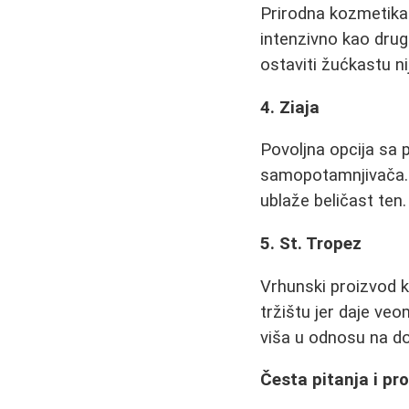
Prirodna kozmetika 
intenzivno kao drug
ostaviti žućkastu ni
4. Ziaja
Povoljna opcija sa 
samopotamnjivača. D
ublaže beličast ten.
5. St. Tropez
Vrhunski proizvod k
tržištu jer daje veo
viša u odnosu na d
Česta pitanja i pr