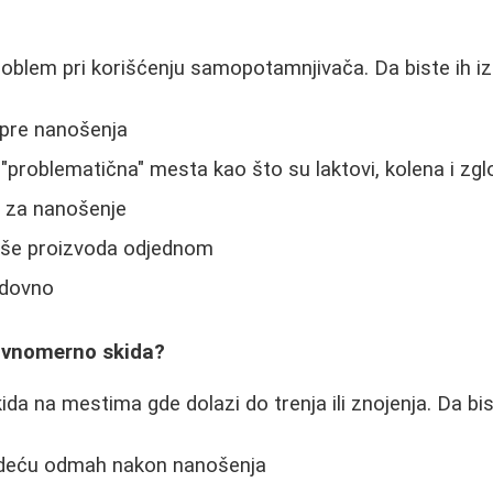
roblem pri korišćenju samopotamnjivača. Da biste ih izb
g pre nanošenja
"problematična" mesta kao što su laktovi, kolena i zgl
e za nanošenje
iše proizvoda odjednom
edovno
avnomerno skida?
da na mestima gde dolazi do trenja ili znojenja. Da bist
odeću odmah nakon nanošenja