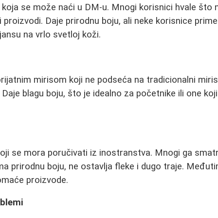
koja se može naći u DM-u. Mnogi korisnici hvale što n
i proizvodi. Daje prirodnu boju, ali neke korisnice pri
jansu na vrlo svetloj koži.
prijatnim mirisom koji ne podseća na tradicionalni miri
aje blagu boju, što je idealno za početnike ili one ko
oji se mora poručivati iz inostranstva. Mnogi ga smatr
ma prirodnu boju, ne ostavlja fleke i dugo traje. Međut
omaće proizvode.
oblemi