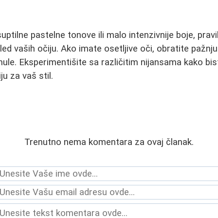
suptilne pastelne tonove ili malo intenzivnije boje, pra
ed vaših očiju. Ako imate osetljive oči, obratite pažnju 
mule. Eksperimentišite sa različitim nijansama kako bis
u za vaš stil.
Trenutno nema komentara za ovaj članak.