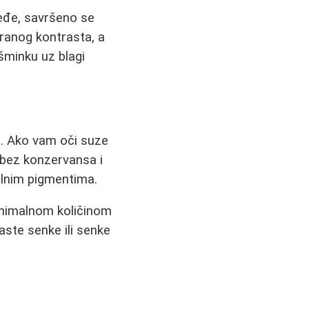
međe, savršeno se
eranog kontrasta, a
šminku uz blagi
e. Ako vam oči suze
 bez konzervansa i
ralnim pigmentima.
inimalnom količinom
aste senke ili senke