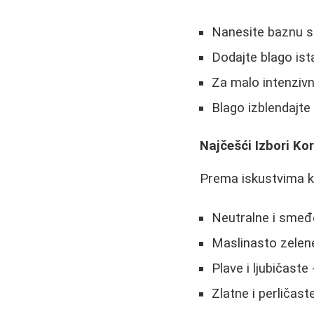
Nanesite baznu se
Dodajte blago ist
Za malo intenzivni
Blago izblendajte 
Najčešći Izbori Ko
Prema iskustvima ko
Neutralne i smeđ
Maslinasto zelene 
Plave i ljubičaste
Zlatne i perličaste