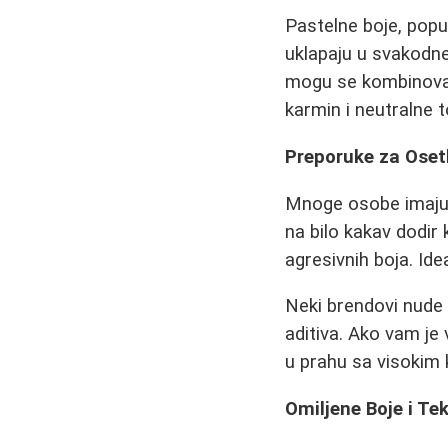
Pastelne boje, poput
uklapaju u svakodne
mogu se kombinovat
karmin i neutralne 
Preporuke za Osetl
Mnoge osobe imaju 
na bilo kakav dodir
agresivnih boja. Id
Neki brendovi nude
aditiva. Ako vam je
u prahu sa visokim 
Omiljene Boje i Te