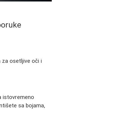
eporuke
za osetljive oči i
 a istovremeno
mentišete sa bojama,