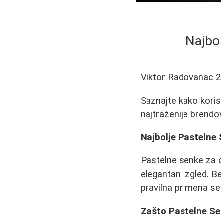
Najbol
Viktor Radovanac
2
Saznajte kako korist
najtraženije brendov
Najbolje Pastelne 
Pastelne senke za o
elegantan izgled. Be
pravilna primena se
Zašto Pastelne S