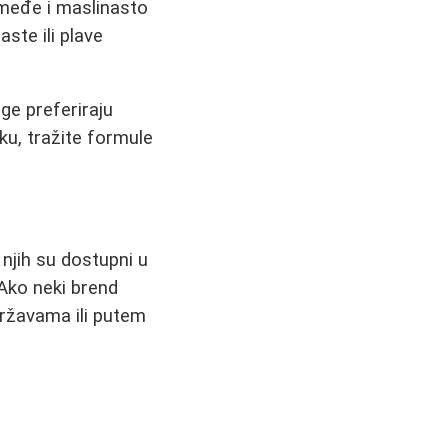
 Smeđe i maslinasto
ste ili plave
ge preferiraju
ku, tražite formule
 njih su dostupni u
Ako neki brend
državama ili putem