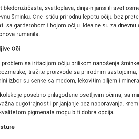
 bledoružičaste, svetloplave, dinja-nijansi ili svetlos
vnu šminku. One ističu prirodnu lepotu očiju bez pret
i sa garderobom i bojom očiju. Idealne su za dnevnu 
tonove rumenila.
jive Oči
problem sa iritacijom očiju prilikom nanošenja šmink
 kozmetike, tražite proizvode sa prirodnim sastojcima,
ealni izbor su senke sa medom, lekovitim biljem i mine
 kolekcije posebno prilagođene osetljivim očima, sa m
 važna dugotrajnost i prijanjanje bez naboravanja, krem
kvalitetom pigmenata mogu biti dobra opcija.
ksture