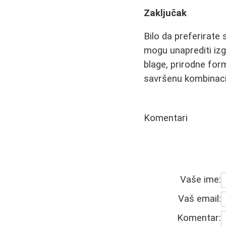
Zaključak
Bilo da preferirate 
mogu unaprediti izgl
blage, prirodne for
savršenu kombinacij
Komentari
Vaše ime:
Vaš email:
Komentar: