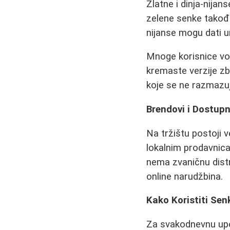
Zlatne i dinja-nija
zelene senke takođe 
nijanse mogu dati u
Mnoge korisnice vol
kremaste verzije zb
koje se ne razmazuj
Brendovi i Dostup
Na tržištu postoji v
lokalnim prodavnic
nema zvaničnu distr
online narudžbina.
Kako Koristiti Se
Za svakodnevnu upot