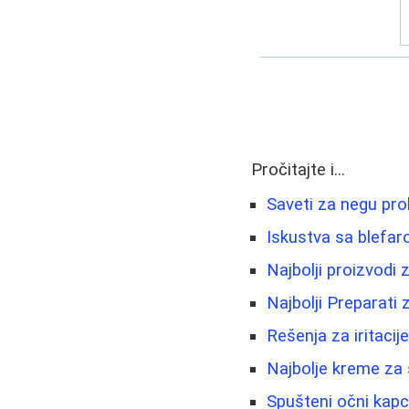
Pročitajte i...
Saveti za negu pro
Iskustva sa blefar
Najbolji proizvodi 
Najbolji Preparat
Rešenja za iritacije
Najbolje kreme za s
Spušteni očni kapci