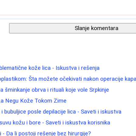
Slanje komentara
blematične kože lica - Iskustva i rešenja
oplastikom: Šta možete očekivati nakon operacije kap
za šminkanje obrva i rituali koje vole Srpkinje
i za Negu Kože Tokom Zime
 i bubuljice posle depilacije lica - Saveti i iskustva
uvu kožu i bore - Saveti i iskustva korisnika
 - Da li postoji rešenje bez hirurgije?