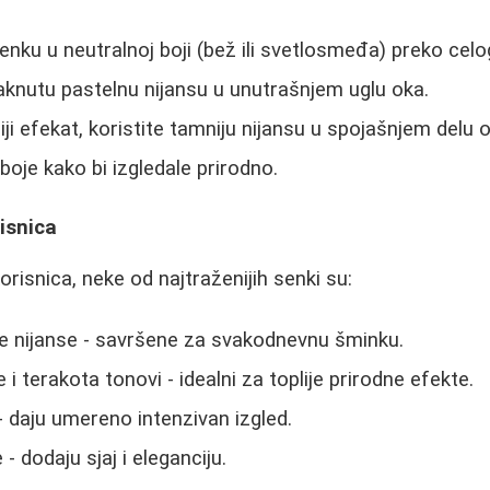
nku u neutralnoj boji (bež ili svetlosmeđa) preko celo
aknutu pastelnu nijansu u unutrašnjem uglu oka.
ji efekat, koristite tamniju nijansu u spojašnjem delu 
boje kako bi izgledale prirodno.
risnica
risnica, neke od najtraženijih senki su:
e nijanse - savršene za svakodnevnu šminku.
i terakota tonovi - idealni za toplije prirodne efekte.
 - daju umereno intenzivan izgled.
 - dodaju sjaj i eleganciju.