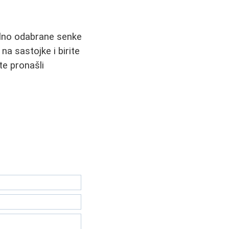
vilno odabrane senke
na sastojke i birite
te pronašli