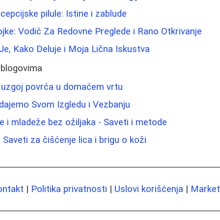
pcijske pilule: Istine i zablude
jke: Vodič Za Redovne Preglede i Rano Otkrivanje
Je, Kako Deluje i Moja Lična Iskustva
 blogovima
a uzgoj povrća u domaćem vrtu
idajemo Svom Izgledu i Vezbanju
e i mladeže bez ožiljaka - Saveti i metode
Saveti za čišćenje lica i brigu o koži
ontakt
|
Politika privatnosti
|
Uslovi korišćenja
|
Marketi