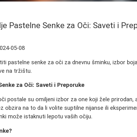
je Pastelne Senke za Oči: Saveti i Pr
024-05-08
iti pastelne senke za oči za dnevnu šminku, izbor boja 
e na tržištu.
Senke za Oči: Saveti i Preporuke
či postale su omiljeni izbor za one koji žele prirodan,
z obzira na to da li volite suptilne nijanse ili eksperi
nki može istaknuti lepotu vaših očiju.
enke?