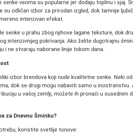
nse senke veoma su popularne jer dodaju toplinu i sjaj.
su odličan izbor za prirodan izgled, dok tamnije ljubiča
mereno intenzivan efekat.
e senke u prahu zbog njihove lagane teksture, dok dru
og intenzivnijeg pokrivanja. Ako želite dugotrajnu šmin
u i ne stvaraju naborane linije tokom dana.
nost
eliki izbor brendova koji nude kvalitetne senke. Neki od
ama, dok se drugi mogu nabaviti samo u inostranstvu. 
ibuciju u vašoj zemlji, možete ih pronaći u susednim 
nke za Dnevnu Šminku?
rebu, koristite svetlije tonove: