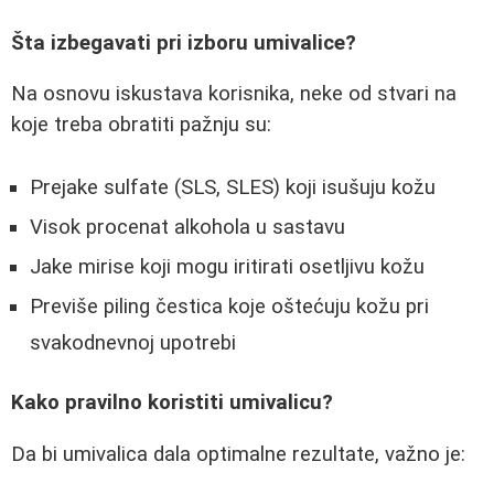
Šta izbegavati pri izboru umivalice?
Na osnovu iskustava korisnika, neke od stvari na
koje treba obratiti pažnju su:
Prejake sulfate (SLS, SLES) koji isušuju kožu
Visok procenat alkohola u sastavu
Jake mirise koji mogu iritirati osetljivu kožu
Previše piling čestica koje oštećuju kožu pri
svakodnevnoj upotrebi
Kako pravilno koristiti umivalicu?
Da bi umivalica dala optimalne rezultate, važno je: