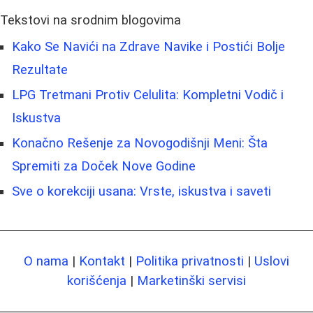
Tekstovi na srodnim blogovima
Kako Se Navići na Zdrave Navike i Postići Bolje
Rezultate
LPG Tretmani Protiv Celulita: Kompletni Vodič i
Iskustva
Konačno Rešenje za Novogodišnji Meni: Šta
Spremiti za Doček Nove Godine
Sve o korekciji usana: Vrste, iskustva i saveti
O nama
|
Kontakt
|
Politika privatnosti
|
Uslovi
korišćenja
|
Marketinški servisi