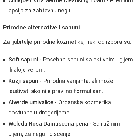
Clinique Extra Gentle Cleansing Foam
- Premium
opcija za zahtevnu negu.
Prirodne alternative i sapuni
Za ljubitelje prirodne kozmetike, neki od izbora su:
Sofi sapuni
- Posebno sapuni sa aktivnim ugljem
ili aloje verom.
Kozji sapun
- Prirodna varijanta, ali može
isušivati ako nije pravilno formulisan.
Alverde umivalice
- Organska kozmetika
dostupna u drogerijama.
Weleda Rosa Damascena pena
- Sa ružinim
uljem, za negu i čišćenje.