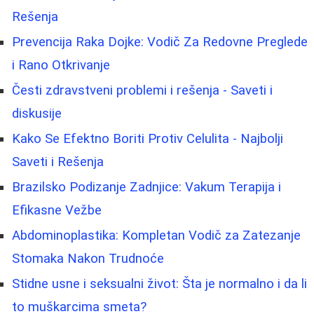
Rešenja
Prevencija Raka Dojke: Vodič Za Redovne Preglede
i Rano Otkrivanje
Česti zdravstveni problemi i rešenja - Saveti i
diskusije
Kako Se Efektno Boriti Protiv Celulita - Najbolji
Saveti i Rešenja
Brazilsko Podizanje Zadnjice: Vakum Terapija i
Efikasne Vežbe
Abdominoplastika: Kompletan Vodič za Zatezanje
Stomaka Nakon Trudnoće
Stidne usne i seksualni život: Šta je normalno i da li
to muškarcima smeta?