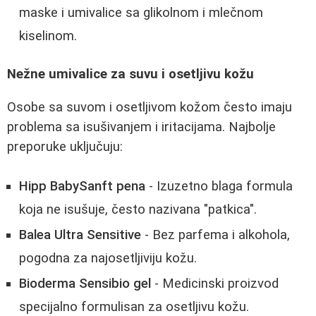
maske i umivalice sa glikolnom i mlečnom
kiselinom.
Nežne umivalice za suvu i osetljivu kožu
Osobe sa suvom i osetljivom kožom često imaju
problema sa isušivanjem i iritacijama. Najbolje
preporuke uključuju:
Hipp BabySanft pena
- Izuzetno blaga formula
koja ne isušuje, često nazivana "patkica".
Balea Ultra Sensitive
- Bez parfema i alkohola,
pogodna za najosetljiviju kožu.
Bioderma Sensibio gel
- Medicinski proizvod
specijalno formulisan za osetljivu kožu.