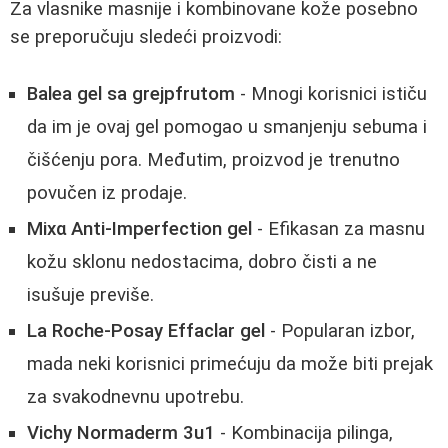
Za vlasnike masnije i kombinovane kože posebno
se preporučuju sledeći proizvodi:
Balea gel sa grejpfrutom
- Mnogi korisnici ističu
da im je ovaj gel pomogao u smanjenju sebuma i
čišćenju pora. Međutim, proizvod je trenutno
povučen iz prodaje.
Mixα Anti-Imperfection gel
- Efikasan za masnu
kožu sklonu nedostacima, dobro čisti a ne
isušuje previše.
La Roche-Posay Effaclar gel
- Popularan izbor,
mada neki korisnici primećuju da može biti prejak
za svakodnevnu upotrebu.
Vichy Normaderm 3u1
- Kombinacija pilinga,