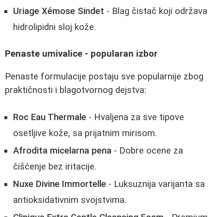
Uriage Xémose Sindet
- Blag čistač koji održava
hidrolipidni sloj kože.
Penaste umivalice - popularan izbor
Penaste formulacije postaju sve popularnije zbog
praktičnosti i blagotvornog dejstva:
Roc Eau Thermale
- Hvaljena za sve tipove
osetljive kože, sa prijatnim mirisom.
Afrodita micelarna pena
- Dobre ocene za
čišćenje bez iritacije.
Nuxe Divine Immortelle
- Luksuznija varijanta sa
antioksidativnim svojstvima.