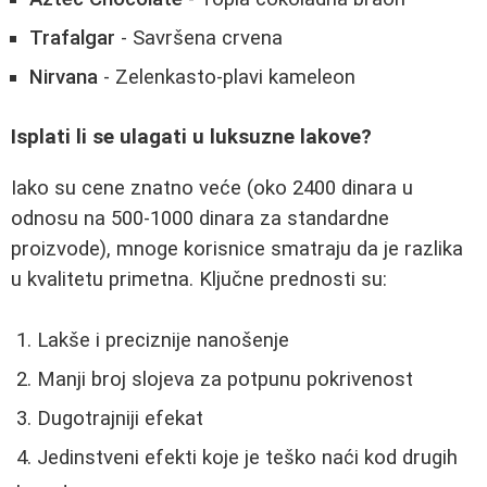
Trafalgar
- Savršena crvena
Nirvana
- Zelenkasto-plavi kameleon
Isplati li se ulagati u luksuzne lakove?
Iako su cene znatno veće (oko 2400 dinara u
odnosu na 500-1000 dinara za standardne
proizvode), mnoge korisnice smatraju da je razlika
u kvalitetu primetna. Ključne prednosti su:
Lakše i preciznije nanošenje
Manji broj slojeva za potpunu pokrivenost
Dugotrajniji efekat
Jedinstveni efekti koje je teško naći kod drugih