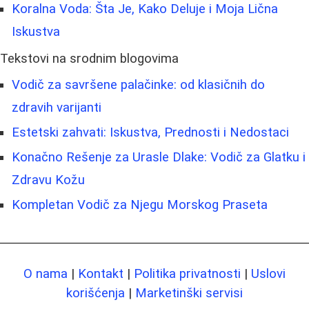
Koralna Voda: Šta Je, Kako Deluje i Moja Lična
Iskustva
Tekstovi na srodnim blogovima
Vodič za savršene palačinke: od klasičnih do
zdravih varijanti
Estetski zahvati: Iskustva, Prednosti i Nedostaci
Konačno Rešenje za Urasle Dlake: Vodič za Glatku i
Zdravu Kožu
Kompletan Vodič za Njegu Morskog Praseta
O nama
|
Kontakt
|
Politika privatnosti
|
Uslovi
korišćenja
|
Marketinški servisi