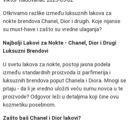
Otkrivamo razlike između luksuznih lakova za
nokte brendova Chanel, Dior i drugih. Koje nijanse
su must-have i zašto su vredne ulaganja?
Najbolji Lakovi za Nokte - Chanel, Dior i Drugi
Luksuzni Brendovi
U svetu lakova za nokte, postoji jasna podela
između standardnih proizvoda iz parfimerija i
luksuznih brendova poput Chanela i Diora. Mnogi se
pitaju - da li je vredno uložiti veću sumu novca u te
proizvode? Odgovor leži u detaljima koji čine ovu
kozmetiku posebnom.
Zašto baš Chanel i Dior lakovi?