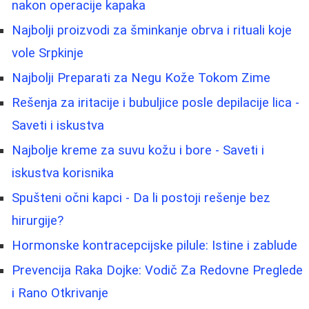
nakon operacije kapaka
Najbolji proizvodi za šminkanje obrva i rituali koje
vole Srpkinje
Najbolji Preparati za Negu Kože Tokom Zime
Rešenja za iritacije i bubuljice posle depilacije lica -
Saveti i iskustva
Najbolje kreme za suvu kožu i bore - Saveti i
iskustva korisnika
Spušteni očni kapci - Da li postoji rešenje bez
hirurgije?
Hormonske kontracepcijske pilule: Istine i zablude
Prevencija Raka Dojke: Vodič Za Redovne Preglede
i Rano Otkrivanje