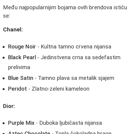
Među najpopularnijim bojama ovih brendova ističu
se:
Chanel:
Rouge Noir
- Kultna tamno crvena nijansa
Black Pearl
- Jedinstvena crna sa sedefastim
prelivima
Blue Satin
- Tamno plava sa metalik sjajem
Peridot
- Zlatno-zeleni kameleon
Dior:
Purple Mix
- Duboka ljubičasta nijansa
Aztec Chocolate
- Topla čokoladna braon