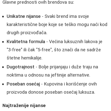
Glavne prednosti ovih brendova su:
Unikatne nijanse
- Svaki brend ima svoje
karakteristične boje koje se teško mogu naći kod
drugih proizvođača.
Kvalitetna formula
- Većina luksuznih lakova je
"3-free" ili čak "5-free", što znači da ne sadrže
štetne hemikalije.
Dugotrajnost
- Bolje prijanjaju i duže traju na
noktima u odnosu na jeftinije alternative.
Poseban osećaj
- Kupovina i korišćenje ovih
proizvoda donose poseban osećaj luksuza.
Najtraženije nijanse