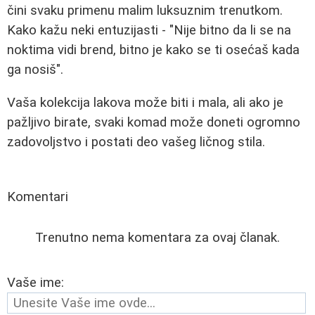
čini svaku primenu malim luksuznim trenutkom.
Kako kažu neki entuzijasti - "Nije bitno da li se na
noktima vidi brend, bitno je kako se ti osećaš kada
ga nosiš".
Vaša kolekcija lakova može biti i mala, ali ako je
pažljivo birate, svaki komad može doneti ogromno
zadovoljstvo i postati deo vašeg ličnog stila.
Komentari
Trenutno nema komentara za ovaj članak.
Vaše ime: