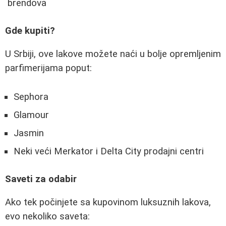
brendova
Gde kupiti?
U Srbiji, ove lakove možete naći u bolje opremljenim
parfimerijama poput:
Sephora
Glamour
Jasmin
Neki veći Merkator i Delta City prodajni centri
Saveti za odabir
Ako tek počinjete sa kupovinom luksuznih lakova,
evo nekoliko saveta: