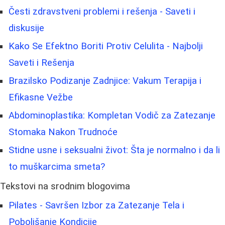
Česti zdravstveni problemi i rešenja - Saveti i
diskusije
Kako Se Efektno Boriti Protiv Celulita - Najbolji
Saveti i Rešenja
Brazilsko Podizanje Zadnjice: Vakum Terapija i
Efikasne Vežbe
Abdominoplastika: Kompletan Vodič za Zatezanje
Stomaka Nakon Trudnoće
Stidne usne i seksualni život: Šta je normalno i da li
to muškarcima smeta?
Tekstovi na srodnim blogovima
Pilates - Savršen Izbor za Zatezanje Tela i
Poboljšanje Kondicije