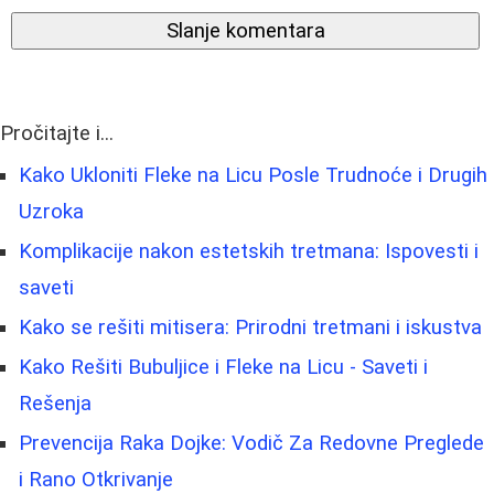
Slanje komentara
Pročitajte i...
Kako Ukloniti Fleke na Licu Posle Trudnoće i Drugih
Uzroka
Komplikacije nakon estetskih tretmana: Ispovesti i
saveti
Kako se rešiti mitisera: Prirodni tretmani i iskustva
Kako Rešiti Bubuljice i Fleke na Licu - Saveti i
Rešenja
Prevencija Raka Dojke: Vodič Za Redovne Preglede
i Rano Otkrivanje