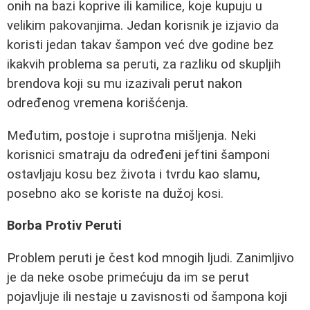
onih na bazi koprive ili kamilice, koje kupuju u
velikim pakovanjima. Jedan korisnik je izjavio da
koristi jedan takav šampon već dve godine bez
ikakvih problema sa peruti, za razliku od skupljih
brendova koji su mu izazivali perut nakon
određenog vremena korišćenja.
Međutim, postoje i suprotna mišljenja. Neki
korisnici smatraju da određeni jeftini šamponi
ostavljaju kosu bez života i tvrdu kao slamu,
posebno ako se koriste na dužoj kosi.
Borba Protiv Peruti
Problem peruti je čest kod mnogih ljudi. Zanimljivo
je da neke osobe primećuju da im se perut
pojavljuje ili nestaje u zavisnosti od šampona koji