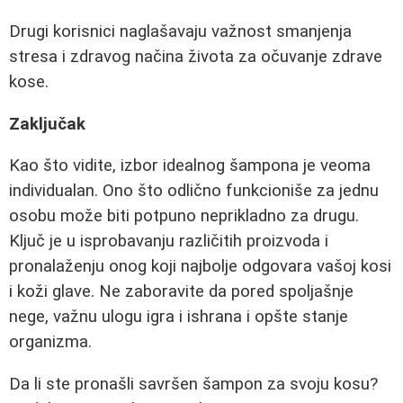
Drugi korisnici naglašavaju važnost smanjenja
stresa i zdravog načina života za očuvanje zdrave
kose.
Zaključak
Kao što vidite, izbor idealnog šampona je veoma
individualan. Ono što odlično funkcioniše za jednu
osobu može biti potpuno neprikladno za drugu.
Ključ je u isprobavanju različitih proizvoda i
pronalaženju onog koji najbolje odgovara vašoj kosi
i koži glave. Ne zaboravite da pored spoljašnje
nege, važnu ulogu igra i ishrana i opšte stanje
organizma.
Da li ste pronašli savršen šampon za svoju kosu?