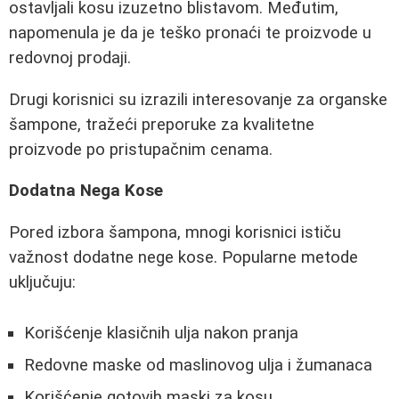
ostavljali kosu izuzetno blistavom. Međutim,
napomenula je da je teško pronaći te proizvode u
redovnoj prodaji.
Drugi korisnici su izrazili interesovanje za organske
šampone, tražeći preporuke za kvalitetne
proizvode po pristupačnim cenama.
Dodatna Nega Kose
Pored izbora šampona, mnogi korisnici ističu
važnost dodatne nege kose. Popularne metode
uključuju:
Korišćenje klasičnih ulja nakon pranja
Redovne maske od maslinovog ulja i žumanaca
Korišćenje gotovih maski za kosu