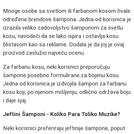
Mnoge osobe sa svetlom ili farbanom kosom hvale
određene brendove šampona. Jedna od korisnica je
izrazila veliko zadovoljstvo šamponom za svetlu
kosu, navodeći da se lako ispira i ostavlja kosu
blistavom kao sa reklame. Dodala je da joj je ovaj
proizvod zaslužio najveću ocenu.
Za farbanu kosu, neki korisnici preporučuju
šampone posebno formulirane za bojenu kosu.
Jedna od korisnica je izdvojila šampon za farbanu
kosu koji, po njenom mišljenju, odlično održava boju
i daje sjaj.
Jeftini Šamponi - Koliko Para Toliko Muzike?
Neki korisnici preferiraju jeftinije šampone, poput