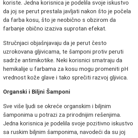
koriste. Jedna korisnica je podelila svoje iskustvo
da joj se perut prestala javljati nakon što je počela
da farba kosu, što je neobično s obzirom da
farbanje obično izaziva suprotan efekat.
Stručnjaci objašnjavaju da je perut često
uzrokovana gljivicama, te šamponi protiv peruti
sadrže antimikotike. Neki korisnici smatraju da
hemikalije u farbama za kosu mogu promeniti pH
vrednost kože glave i tako sprečiti razvoj gljivica.
Organski i Biljni Šamponi
Sve više ljudi se okreće organskim i biljnim
šamponima u potrazi za prirodnijim rešenjima.
Jedna korisnica je podelila svoje pozitivno iskustvo
sa ruskim biljnim šamponima, navodeći da su joj