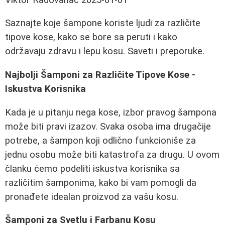
Saznajte koje šampone koriste ljudi za različite
tipove kose, kako se bore sa peruti i kako
održavaju zdravu i lepu kosu. Saveti i preporuke.
Najbolji Šamponi za Različite Tipove Kose -
Iskustva Korisnika
Kada je u pitanju nega kose, izbor pravog šampona
može biti pravi izazov. Svaka osoba ima drugačije
potrebe, a šampon koji odlično funkcioniše za
jednu osobu može biti katastrofa za drugu. U ovom
članku ćemo podeliti iskustva korisnika sa
različitim šamponima, kako bi vam pomogli da
pronađete idealan proizvod za vašu kosu.
Šamponi za Svetlu i Farbanu Kosu