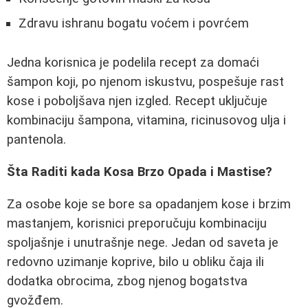
Zdravu ishranu bogatu voćem i povrćem
Jedna korisnica je podelila recept za domaći
šampon koji, po njenom iskustvu, pospešuje rast
kose i poboljšava njen izgled. Recept uključuje
kombinaciju šampona, vitamina, ricinusovog ulja i
pantenola.
Šta Raditi kada Kosa Brzo Opada i Mastise?
Za osobe koje se bore sa opadanjem kose i brzim
mastanjem, korisnici preporučuju kombinaciju
spoljašnje i unutrašnje nege. Jedan od saveta je
redovno uzimanje koprive, bilo u obliku čaja ili
dodatka obrocima, zbog njenog bogatstva
gvožđem.