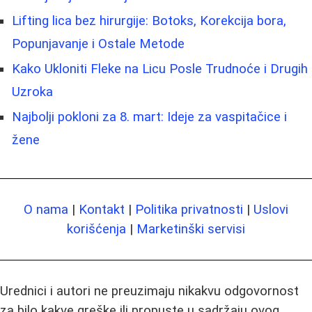
Lifting lica bez hirurgije: Botoks, Korekcija bora,
Popunjavanje i Ostale Metode
Kako Ukloniti Fleke na Licu Posle Trudnoće i Drugih
Uzroka
Najbolji pokloni za 8. mart: Ideje za vaspitačice i
žene
O nama
|
Kontakt
|
Politika privatnosti
|
Uslovi
korišćenja
|
Marketinški servisi
Urednici i autori ne preuzimaju nikakvu odgovornost
za bilo kakve greške ili propuste u sadržaju ovog