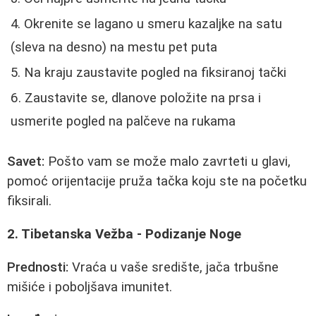
Okrenite se lagano u smeru kazaljke na satu
(sleva na desno) na mestu pet puta
Na kraju zaustavite pogled na fiksiranoj tački
Zaustavite se, dlanove položite na prsa i
usmerite pogled na palčeve na rukama
Savet:
Pošto vam se može malo zavrteti u glavi,
pomoć orijentacije pruža tačka koju ste na početku
fiksirali.
2. Tibetanska Vežba - Podizanje Noge
Prednosti:
Vraća u vaše središte, jača trbušne
mišiće i poboljšava imunitet.