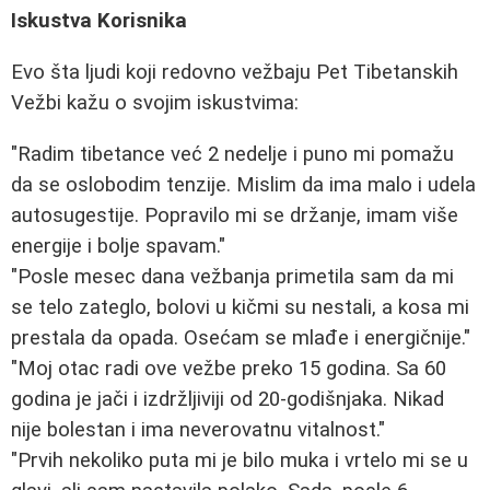
Iskustva Korisnika
Evo šta ljudi koji redovno vežbaju Pet Tibetanskih
Vežbi kažu o svojim iskustvima:
"Radim tibetance već 2 nedelje i puno mi pomažu
da se oslobodim tenzije. Mislim da ima malo i udela
autosugestije. Popravilo mi se držanje, imam više
energije i bolje spavam."
"Posle mesec dana vežbanja primetila sam da mi
se telo zateglo, bolovi u kičmi su nestali, a kosa mi
prestala da opada. Osećam se mlađe i energičnije."
"Moj otac radi ove vežbe preko 15 godina. Sa 60
godina je jači i izdržljiviji od 20-godišnjaka. Nikad
nije bolestan i ima neverovatnu vitalnost."
"Prvih nekoliko puta mi je bilo muka i vrtelo mi se u