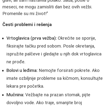
glavi, ali sam nastavila polako. Sada, posle 6
meseci, ne mogu zamisliti dan bez ovih vežbi.
Promenile su mi život!"
Česti problemi i rešenja
Vrtoglavica (prva vežba):
Okrećite se sporije,
fiksirajte tačku pred sobom. Posle okretanja,
ispružite palčeve i gledajte u njih dok vrtoglavica
ne prođe.
Bolovi u leđima:
Nemojte forsirati pokrete. Ako
imate ozbiljnije probleme sa kičmom, konsultujte
lekara pre početka.
Mučnina:
Vežbajte na prazan stomak, pijte
dovoljno vode. Ako traje, smanjite broj