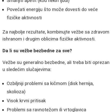
Smanjiti apetit (kod nekih ljudi)
Povećati energiju što može dovesti do veće
fizičke aktivnosti
Za najbolje rezultate, kombinujte vežbe sa zdravom
ishranom i drugim oblicima fizičke aktivnosti.
Da li su vežbe bezbedne za sve?
Vežbe su generalno bezbedne, ali treba biti oprezan
u sledećim slučajevima:
Ozbiljniji problemi sa kičmom (disk hernija,
skolioza)
Visok krvni pritisak
Problemi sa ravnotežom ili vrtoglavica