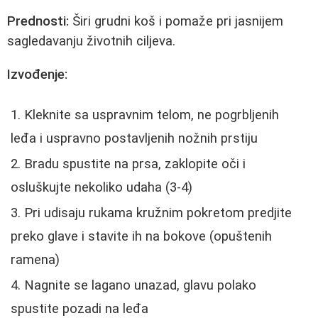
Prednosti:
Širi grudni koš i pomaže pri jasnijem
sagledavanju životnih ciljeva.
Izvođenje:
Kleknite sa uspravnim telom, ne pogrbljenih
leđa i uspravno postavljenih nožnih prstiju
Bradu spustite na prsa, zaklopite oči i
osluškujte nekoliko udaha (3-4)
Pri udisaju rukama kružnim pokretom predjite
preko glave i stavite ih na bokove (opuštenih
ramena)
Nagnite se lagano unazad, glavu polako
spustite pozadi na leđa