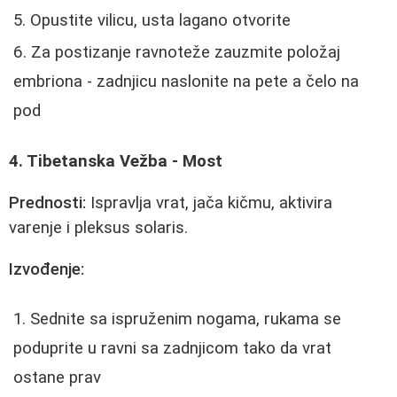
Opustite vilicu, usta lagano otvorite
Za postizanje ravnoteže zauzmite položaj
embriona - zadnjicu naslonite na pete a čelo na
pod
4. Tibetanska Vežba - Most
Prednosti:
Ispravlja vrat, jača kičmu, aktivira
varenje i pleksus solaris.
Izvođenje:
Sednite sa ispruženim nogama, rukama se
poduprite u ravni sa zadnjicom tako da vrat
ostane prav