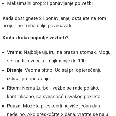
Maksimalni broj: 21 ponavljanje po vežbi
Kada dostignete 21 ponavljanje, ostajete na tom
broju - ne treba dalje povećavati.
Kada i kako najbolje vežbati?
Vreme:
Najbolje ujutru, na prazan stomak. Mogu
se raditi i uveče, ali najkasnije do 19h.
Disanje:
Veoma bitno! Udisaj pri opterećenju,
izdisaj pri opuštanju.
Ritam:
Nema žurbe - vežbe se rade polako,
kontrolisano, sa svesnošću svakog pokreta.
Pauza:
Možete preskočiti najviše jedan dan
nedeljno. Ako preskočite 2 dana, vratite se na 3