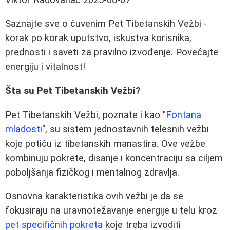
Saznajte sve o čuvenim Pet Tibetanskih Vežbi -
korak po korak uputstvo, iskustva korisnika,
prednosti i saveti za pravilno izvođenje. Povećajte
energiju i vitalnost!
Šta su Pet Tibetanskih Vežbi?
Pet Tibetanskih Vežbi, poznate i kao "
Fontana
mladosti
", su sistem jednostavnih telesnih vežbi
koje potiču iz tibetanskih manastira. Ove vežbe
kombinuju pokrete, disanje i koncentraciju sa ciljem
poboljšanja fizičkog i mentalnog zdravlja.
Osnovna karakteristika ovih vežbi je da se
fokusiraju na uravnotežavanje energije u telu kroz
pet specifičnih pokreta
koje treba izvoditi