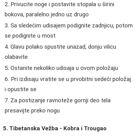
Privucite noge i postavite stopala u širini
bokova, paralelno jedno uz drugo
Sa sledećim udisajem podignite zadnjicu, potom
se podignite u most
Glavu polako spustite unazad, donju vilicu
olabavite
Ostanite nekoliko udisaja u ovom položaju
Pri izdisaju vratite se u prvobitni sedeći položaj
i opustite se
Za postizanje ravnoteže gornji deo tela
presavijte preko nogu
5. Tibetanska Vežba - Kobra i Trougao