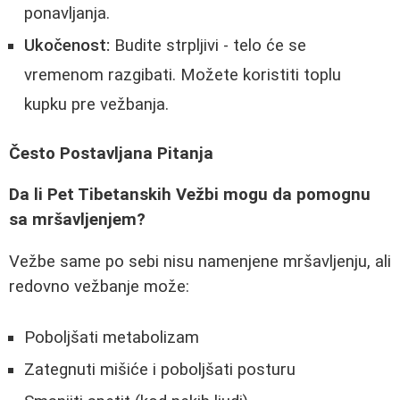
ponavljanja.
Ukočenost:
Budite strpljivi - telo će se
vremenom razgibati. Možete koristiti toplu
kupku pre vežbanja.
Često Postavljana Pitanja
Da li Pet Tibetanskih Vežbi mogu da pomognu
sa mršavljenjem?
Vežbe same po sebi nisu namenjene mršavljenju, ali
redovno vežbanje može:
Poboljšati metabolizam
Zategnuti mišiće i poboljšati posturu