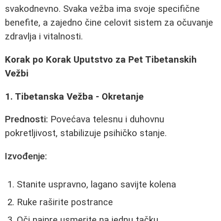
svakodnevno. Svaka vežba ima svoje specifične
benefite, a zajedno čine celovit sistem za očuvanje
zdravlja i vitalnosti.
Korak po Korak Uputstvo za Pet Tibetanskih
Vežbi
1. Tibetanska Vežba - Okretanje
Prednosti:
Povećava telesnu i duhovnu
pokretljivost, stabilizuje psihičko stanje.
Izvođenje:
Stanite uspravno, lagano savijte kolena
Ruke raširite postrance
Oči najpre usmerite na jednu tačku