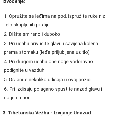
Izvođenje:
Opružite se leđima na pod, ispružite ruke niz
telo skupljenih prstiju
Dišite smireno i duboko
Pri udahu privucite glavu i savijena kolena
prema stomaku (leđa priljubljena uz tlo)
Pri drugom udahu obe noge vodoravno
podignite u vazduh
Ostanite nekoliko udisaja u ovoj poziciji
Pri izdisaju polagano spustite nazad glavu i
noge na pod
3. Tibetanska Vežba - Izvijanje Unazad