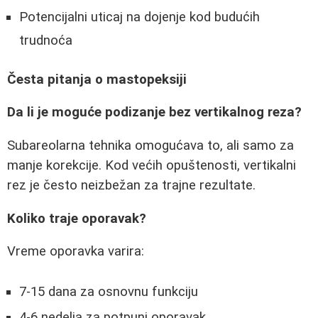
Potencijalni uticaj na dojenje kod budućih
trudnoća
Česta pitanja o mastopeksiji
Da li je moguće podizanje bez vertikalnog reza?
Subareolarna tehnika omogućava to, ali samo za
manje korekcije. Kod većih opuštenosti, vertikalni
rez je često neizbežan za trajne rezultate.
Koliko traje oporavak?
Vreme oporavka varira:
7-15 dana za osnovnu funkciju
4-6 nedelja za potpuni oporavak