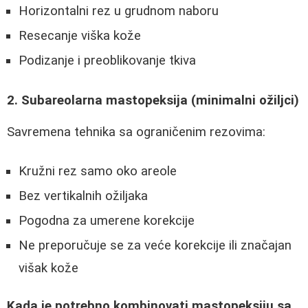
Horizontalni rez u grudnom naboru
Resecanje viška kože
Podizanje i preoblikovanje tkiva
2. Subareolarna mastopeksija (minimalni ožiljci)
Savremena tehnika sa ograničenim rezovima:
Kružni rez samo oko areole
Bez vertikalnih ožiljaka
Pogodna za umerene korekcije
Ne preporučuje se za veće korekcije ili značajan
višak kože
Kada je potrebno kombinovati mastopeksiju sa