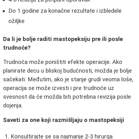
Do 1 godine za konačne rezultate i izbledele
ožiljke
Da li je bolje raditi mastopeksiju pre ili posle
trudnoće?
Trudnoća može poništiti efekte operacije. Ako
planirate decu u bliskoj budućnosti, možda je bolje
sačekati. Međutim, ako je stanje grudi veoma loše,
operacija se može izvesti i pre trudnoće uz
svesnost da će možda biti potrebna revizija posle
dojenja.
Saveti za one koji razmišljaju o mastopeksiji
Konsultirajte se sa najmanje 2-3 hirurga