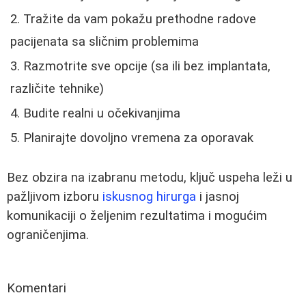
Tražite da vam pokažu prethodne radove
pacijenata sa sličnim problemima
Razmotrite sve opcije (sa ili bez implantata,
različite tehnike)
Budite realni u očekivanjima
Planirajte dovoljno vremena za oporavak
Bez obzira na izabranu metodu, ključ uspeha leži u
pažljivom izboru
iskusnog hirurga
i jasnoj
komunikaciji o željenim rezultatima i mogućim
ograničenjima.
Komentari