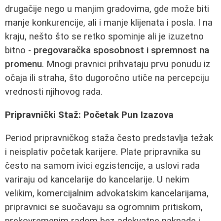
drugačije nego u manjim gradovima, gde može biti
manje konkurencije, ali i manje klijenata i posla. I na
kraju, nešto što se retko spominje ali je izuzetno
bitno -
pregovaračka sposobnost i spremnost na
promenu
. Mnogi pravnici prihvataju prvu ponudu iz
očaja ili straha, što dugoročno utiče na percepciju
vrednosti njihovog rada.
Pripravnički Staž: Početak Pun Izazova
Period pripravničkog staža često predstavlja težak
i neisplativ početak karijere. Plate pripravnika su
često na samom ivici egzistencije, a uslovi rada
variraju od kancelarije do kancelarije. U nekim
velikim, komercijalnim advokatskim kancelarijama,
pripravnici se suočavaju sa ogromnim pritiskom,
prekovremenim radom bez adekvatne naknade i