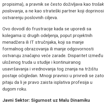
propisima), a pravnik se često doživljava kao
trošak
poslovanja
, a ne kao strateški partner koji doprinosi
ostvarenju poslovnih ciljeva.
Ovo dovodí do frustracije kada se uporedi sa
kolegama iz drugih odeljenja, poput projektnih
menadžera ili IT stručnjaka, koji sa manje
formalnog obrazovanja ili manje odgovornosti
ostvaruju značajno veće zarade. Disparitet između
uloženog truda u studije i kontinuiranog
usavršavanja i vrednovanja tog znanja na tržištu
postaje očigledan. Mnogi pravnici u privredi se zato
pitaju da li je pravo zaista isplativa profesija u
dugom roku.
Javni Sektor: Sigurnost uz Malu Dinamiku