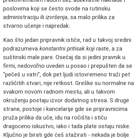
poslovima koji se često svode na rutinsku
administraciju ili
izvršenja
, sa malo prilika za
stvarno učenje i napredak.
Kao što jedan pripravnik ističe, rad u takvoj sredini
podrazumeva
konstantni pritisak koji raste
, a za
suštinski male pare. Osećaj da si jedini pravnik u
firmi, nedovoľno uveden u posao i prepušten da se
"pečeš u vatri", dok pet ljudi istovremeno traži pet
različitih stvari, nije retkost. Greške su normalne na
svakom novom radnom mestu, ali u takvom
okruženju postaju izvor dodatnog stresa. S druge
strane, postoje i kancelarije gde se pripravnicima
pruža prilika da uče, idu na ročišta i stiču
dragoceno iskustvo, iako i tada plate ostaju niske.
Ključno je birati gde ćeš stažirati - nekada je bolje