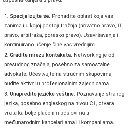
Specijalizujte se.
Pronađite oblast koja vas
zanima i u kojoj postoji tražnja (privatno pravo, IT
pravo, arbitraža, poresko pravo). Usavršavanje i
kontinuirano učenje čine vas vrednijim.
Gradite mrežu kontakata.
Networking je od
presudnog značaja, posebno za samostalne
advokate. Učestvujte na stručnim skupovima,
budite aktivni u profesionalnim zajednicama.
Unapredite jezičke veštine.
Poznavanje stranog
jezika, posebno engleskog na nivou C1, otvara
vrata ka bolje plaćenim poslovima u
međunarodnim kancelarijama ili kompanijama.