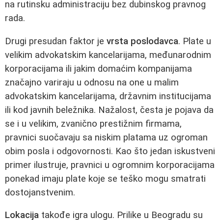
na rutinsku administraciju bez dubinskog pravnog
rada.
Drugi presudan faktor je
vrsta poslodavca
. Plate u
velikim advokatskim kancelarijama, međunarodnim
korporacijama ili jakim domaćim kompanijama
značajno variraju u odnosu na one u malim
advokatskim kancelarijama, državnim institucijama
ili kod javnih beležnika. Nažalost, česta je pojava da
se i u velikim, zvanično prestižnim firmama,
pravnici suočavaju sa niskim platama uz ogroman
obim posla i odgovornosti. Kao što jedan iskustveni
primer ilustruje, pravnici u ogromnim korporacijama
ponekad imaju plate koje se teško mogu smatrati
dostojanstvenim.
Lokacija
takođe igra ulogu. Prilike u Beogradu su