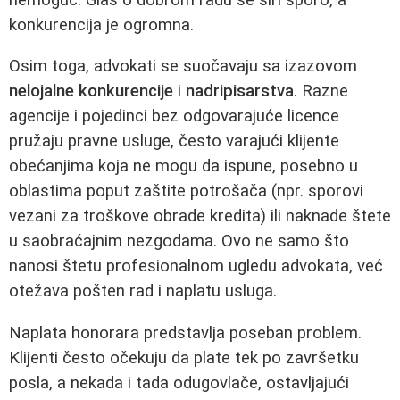
konkurencija je ogromna.
Osim toga, advokati se suočavaju sa izazovom
nelojalne konkurencije
i
nadripisarstva
. Razne
agencije i pojedinci bez odgovarajuće licence
pružaju pravne usluge, često varajući klijente
obećanjima koja ne mogu da ispune, posebno u
oblastima poput zaštite potrošača (npr. sporovi
vezani za troškove obrade kredita) ili naknade štete
u saobraćajnim nezgodama. Ovo ne samo što
nanosi štetu profesionalnom ugledu advokata, već
otežava pošten rad i naplatu usluga.
Naplata honorara predstavlja poseban problem.
Klijenti često očekuju da plate tek po završetku
posla, a nekada i tada odugovlače, ostavljajući