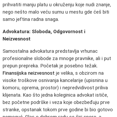
prihvatiti manju platu u okruženju koje nudi znanje,
nego nešto malo veću sumu u mestu gde ćeš biti
samo jeftina radna snaga.
Advokatura: Sloboda, Odgovornost i
Neizvesnost
Samostalna advokatura predstavlja vrhunac
profesionalne slobode za mnoge pravnike, ali i put
prepun prepreka. Početak je posebno težak.
Finansijska neizvesnost
je velika, s obzirom na
visoke troškove osnivanja kancelarije (upisnina u
komoru, oprema, prostor) i nepredvidivost priliva
klijenata. Kao što jedna koleginica advokat ističe,
bez početne podrške i veza koje obezbeđuju prve
stranke, opstanak tokom prve godine bi bio gotovo
nemoguć. Glas o dobrom radu se širi sporo, a