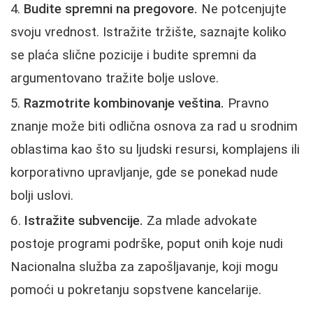
Budite spremni na pregovore.
Ne potcenjujte
svoju vrednost. Istražite tržište, saznajte koliko
se plaća slične pozicije i budite spremni da
argumentovano tražite bolje uslove.
Razmotrite kombinovanje veština.
Pravno
znanje može biti odlična osnova za rad u srodnim
oblastima kao što su ljudski resursi, komplajens ili
korporativno upravljanje, gde se ponekad nude
bolji uslovi.
Istražite subvencije.
Za mlade advokate
postoje programi podrške, poput onih koje nudi
Nacionalna služba za zapošljavanje, koji mogu
pomoći u pokretanju sopstvene kancelarije.