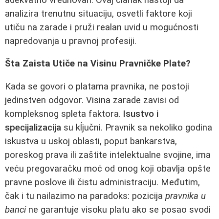
analizira trenutnu situaciju, osvetli faktore koji
utiču na zarade i pruži realan uvid u mogućnosti
napredovanja u pravnoj profesiji.
Šta Zaista Utiče na Visinu Pravničke Plate?
Kada se govori o platama pravnika, ne postoji
jedinstven odgovor. Visina zarade zavisi od
kompleksnog spleta faktora.
Isustvo i
specijalizacija
su kĺjučni. Pravnik sa nekoliko godina
iskustva u uskoj oblasti, poput bankarstva,
poreskog prava ili zaštite intelektualne svojine, ima
veću pregovaračku moć od onog koji obavlja opšte
pravne poslove ili čistu administraciju. Međutim,
čak i tu nailazimo na paradoks: pozicija
pravnika u
banci
ne garantuje visoku platu ako se posao svodi