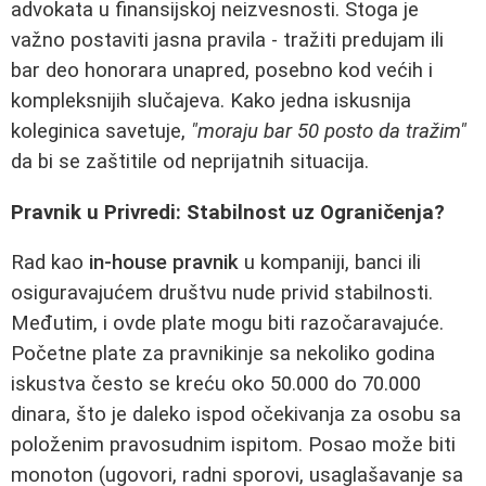
advokata u finansijskoj neizvesnosti. Stoga je
važno postaviti jasna pravila - tražiti predujam ili
bar deo honorara unapred, posebno kod većih i
kompleksnijih slučajeva. Kako jedna iskusnija
koleginica savetuje,
"moraju bar 50 posto da tražim"
da bi se zaštitile od neprijatnih situacija.
Pravnik u Privredi: Stabilnost uz Ograničenja?
Rad kao
in-house pravnik
u kompaniji, banci ili
osiguravajućem društvu nude privid stabilnosti.
Međutim, i ovde plate mogu biti razočaravajuće.
Početne plate za pravnikinje sa nekoliko godina
iskustva često se kreću oko 50.000 do 70.000
dinara, što je daleko ispod očekivanja za osobu sa
položenim pravosudnim ispitom. Posao može biti
monoton (ugovori, radni sporovi, usaglašavanje sa