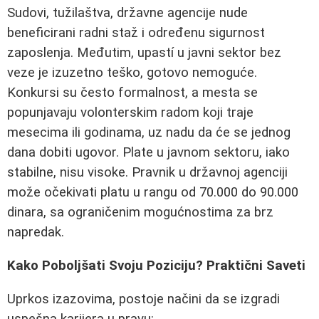
Sudovi, tužilaštva, državne agencije nude
beneficirani radni staž i određenu sigurnost
zaposlenja. Međutim, upastí u javni sektor bez
veze je izuzetno teško, gotovo nemoguće.
Konkursi su često formalnost, a mesta se
popunjavaju volonterskim radom koji traje
mesecima ili godinama, uz nadu da će se jednog
dana dobiti ugovor. Plate u javnom sektoru, iako
stabilne, nisu visoke. Pravnik u državnoj agenciji
može očekivati platu u rangu od 70.000 do 90.000
dinara, sa ograničenim mogućnostima za brz
napredak.
Kako Poboljšati Svoju Poziciju? Praktični Saveti
Uprkos izazovima, postoje načini da se izgradi
uspešna karijera u pravu: