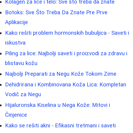
Kolagen za lice i telo: Sve što treba da znate
Botoks: Sve Što Treba Da Znate Pre Prve
Aplikacije
Kako rešiti problem hormonskih bubuljica - Saveti i
iskustva
Piling za lice: Najbolji saveti i proizvodi za zdravu i
blistavu kožu
Najbolji Preparati za Negu Kože Tokom Zime
Dehidrirana i Kombinovana Koža Lica: Kompletan
Vodič za Negu
Hijaluronska Kiselina u Nega Kože: Mitovi i
Činjenice
Kako se rešiti akni - Efikasni tretmani i saveti