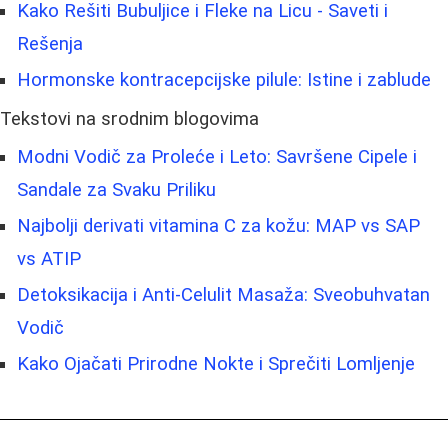
Kako Rešiti Bubuljice i Fleke na Licu - Saveti i
Rešenja
Hormonske kontracepcijske pilule: Istine i zablude
Tekstovi na srodnim blogovima
Modni Vodič za Proleće i Leto: Savršene Cipele i
Sandale za Svaku Priliku
Najbolji derivati vitamina C za kožu: MAP vs SAP
vs ATIP
Detoksikacija i Anti-Celulit Masaža: Sveobuhvatan
Vodič
Kako Ojačati Prirodne Nokte i Sprečiti Lomljenje