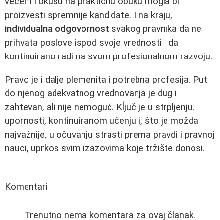
većem fokusu na praktičnu obuku mogla bi
proizvesti spremnije kandidate. I na kraju,
individualna odgovornost
svakog pravnika da ne
prihvata poslove ispod svoje vrednosti i da
kontinuirano radi na svom profesionalnom razvoju.
Pravo je i dalje plemenita i potrebna profesija. Put
do njenog adekvatnog vrednovanja je dug i
zahtevan, ali nije nemoguć. Kĺjuč je u strpljenju,
upornosti, kontinuiranom učenju i, što je možda
najvažnije, u očuvanju strasti prema pravdi i pravnoj
nauci, uprkos svim izazovima koje tržište donosi.
Komentari
Trenutno nema komentara za ovaj članak.