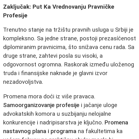
Zaključak: Put Ka Vrednovanju Pravničke
Profesije
Trenutno stanje na tržištu pravnih usluga u Srbiji je
kompleksno. Sa jedne strane, postoji prezasíćenost
diplomiranim pravnicima, što snižava cenu rada. Sa
druge strane, zahtevi posla su visoki, a
odgovornost ogromna. Raskorak između uloženog
truda i finansijske naknade je glavni izvor
nezadovoljstva.
Promena mora doći iz više pravaca.
Samoorganizovanje profesije
i jačanje uloge
advokatskih komora u suzbijanju nelojalne
konkurencije i nadripisarstva je ključno.
Promena
nastavnog plana i programa
na fakultetima ka